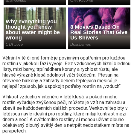
Větrání v té či oné formě je povinným opatřením pro každou
rostlinu v jakékoli fázi vývoje. Bez vzduchových lázní blednou
listy, mizí barvy, trpí nádhera koruny a rychlost růstu, ale
hlavně výrazně klesá odolnost vůči škůdcům. Přesun na
otevřené balkony a zahrady během teplejších měsíců je
nejlepší způsob, jak uspokojit potřeby rostlin na „vzduch“.
Vlhkost vzduchu v interiéru v létě klesá, a pokud mnoho
rostlin vyžaduje zvýšenou péči, můžete je vzít na zahradu a
zbavit se každodenních dalších procedur. Venkovní teploty v
létě jsou navíc ideální pro rostliny, které milují kontrast mezi
dnem a nocí. A světlomilné rostliny si mohou užívat dlouho
očekávaný dlouhý světlý den a netrpět nedostatkem místa na
parapetech.