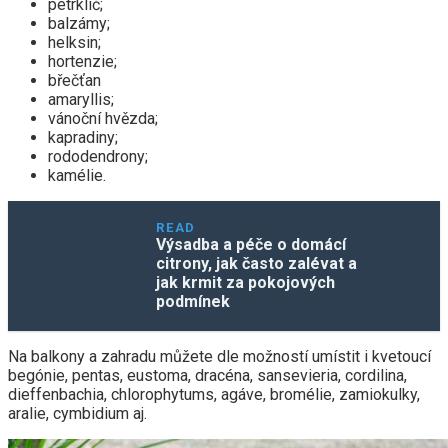
petrklíč;
balzámy;
helksin;
hortenzie;
břečťan
amaryllis;
vánoční hvězda;
kapradiny;
rododendrony;
kamélie.
READ
Výsadba a péče o domácí
citrony, jak často zalévat a
jak krmit za pokojových
podmínek
Na balkony a zahradu můžete dle možností umístit i kvetoucí
begónie, pentas, eustoma, dracéna, sansevieria, cordilina,
dieffenbachia, chlorophytums, agáve, bromélie, zamiokulky,
aralie, cymbidium aj.