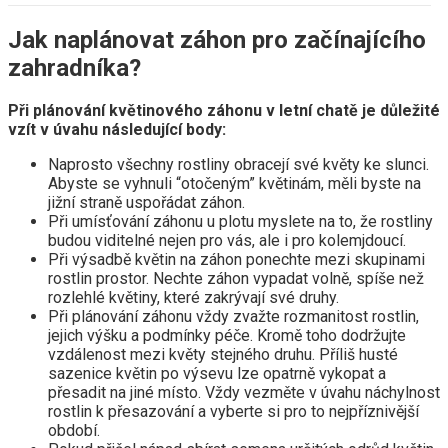
Jak naplánovat záhon pro začínajícího
zahradníka?
Při plánování květinového záhonu v letní chatě je důležité
vzít v úvahu následující body:
Naprosto všechny rostliny obracejí své květy ke slunci.
Abyste se vyhnuli “otočeným” květinám, měli byste na
jižní straně uspořádat záhon.
Při umísťování záhonu u plotu myslete na to, že rostliny
budou viditelné nejen pro vás, ale i pro kolemjdoucí.
Při výsadbě květin na záhon ponechte mezi skupinami
rostlin prostor. Nechte záhon vypadat volně, spíše než
rozlehlé květiny, které zakrývají své druhy.
Při plánování záhonu vždy zvažte rozmanitost rostlin,
jejich výšku a podmínky péče. Kromě toho dodržujte
vzdálenost mezi květy stejného druhu. Příliš husté
sazenice květin po výsevu lze opatrně vykopat a
přesadit na jiné místo. Vždy vezměte v úvahu náchylnost
rostlin k přesazování a vyberte si pro to nejpříznivější
období.