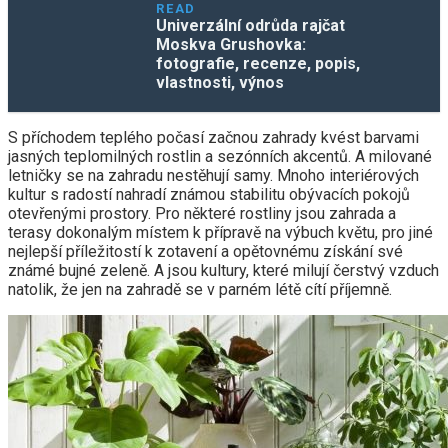
READ
Univerzální odrůda rajčat
Moskva Grushovka:
fotografie, recenze, popis,
vlastnosti, výnos
S příchodem teplého počasí začnou zahrady kvést barvami
jasných teplomilných rostlin a sezónních akcentů. A milované
letničky se na zahradu nestěhují samy. Mnoho interiérových
kultur s radostí nahradí známou stabilitu obývacích pokojů
otevřenými prostory. Pro některé rostliny jsou zahrada a
terasy dokonalým místem k přípravě na výbuch květu, pro jiné
nejlepší příležitostí k zotavení a opětovnému získání své
známé bujné zeleně. A jsou kultury, které milují čerstvý vzduch
natolik, že jen na zahradě se v parném létě cítí příjemně.