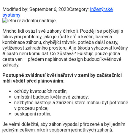
Modified by:
September 6, 2023
Category:
Inženýrské
systémy
Mnoho lidí osází své záhony čímkoli. Později se potýkají s
takovými problémy, jako je růst keřů a květin, barevná
kombinace záhonu, chybějící trávník, potřeba další cesty,
vytíženost zahradního prostoru. A je škoda vyhazovat květiny.
A často není komu dát. Co zůstává? Existuje pouze jedna
cesta ven – předem naplánovat design budoucí květinové
zahrady.
Postupné zvládnutí květinářství v zemi by začátečníci
měli vědět před plánováním:
odrůdy kvetoucích rostlin;
umístění budoucí květinové zahrady;
nezbytné nástroje a zařízení, které mohou být potřebné
v procesu práce;
seskupení rostlin.
Je velmi důležité, aby záhon vypadal přirozeně a byl jedním
jediným celkem, nikoli souborem jednotlivých záhonů.