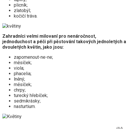
plicník;
zlatobýl;
kočičí tráva.
Zahradníci velmi milovaní pro nenáročnost,
jednoduchost a péči při pěstování takových jednoletých a
dvouletých květin, jako jsou:
zapomenout-ne-ne;
měsíček;
viola;
phacelia;
lněný;
měsíček;
chrpy;
turecký hřebíček;
sedmikrásky;
nasturtium.