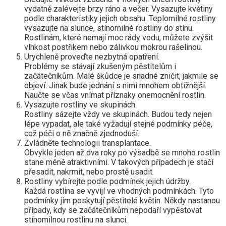
vydatně zalévejte brzy ráno a večer. Vysazujte květiny
podle charakteristiky jejich obsahu. Teplomilné rostliny
vysazujte na slunce, stínomilné rostliny do stínu.
Rostlinám, které nemají moc rády vodu, můžete zvýšit
vlhkost postřikem nebo zálivkou mokrou rašelinou.
Urychleně proveďte nezbytná opatření.
Problémy se stávají zkušeným pěstitelům i
začátečníkům. Malé škůdce je snadné zničit, jakmile se
objeví. Jinak bude jednání s nimi mnohem obtížnější.
Naučte se včas vnímat příznaky onemocnění rostlin.
Vysazujte rostliny ve skupinách.
Rostliny sázejte vždy ve skupinách. Budou tedy nejen
lépe vypadat, ale také vyžadují stejné podmínky péče,
což péči o ně značně zjednoduší.
Zvládněte technologii transplantace.
Obvykle jeden až dva roky po výsadbě se mnoho rostlin
stane méně atraktivními. V takových případech je stačí
přesadit, nakrmit, nebo prostě usadit.
Rostliny vybírejte podle podmínek jejich údržby.
Každá rostlina se vyvíjí ve vhodných podmínkách. Tyto
podmínky jim poskytují pěstitelé květin. Někdy nastanou
případy, kdy se začátečníkům nepodaří vypěstovat
stínomilnou rostlinu na slunci.