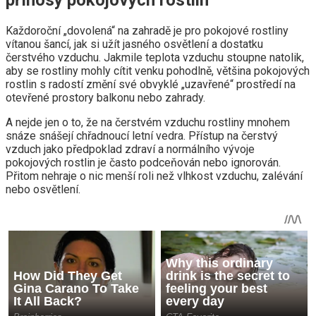
přínosy pokojových rostlin
Každoroční „dovolená“ na zahradě je pro pokojové rostliny
vítanou šancí, jak si užít jasného osvětlení a dostatku
čerstvého vzduchu. Jakmile teplota vzduchu stoupne natolik,
aby se rostliny mohly cítit venku pohodlně, většina pokojových
rostlin s radostí změní své obvyklé „uzavřené“ prostředí na
otevřené prostory balkonu nebo zahrady.
A nejde jen o to, že na čerstvém vzduchu rostliny mnohem
snáze snášejí chřadnoucí letní vedra. Přístup na čerstvý
vzduch jako předpoklad zdraví a normálního vývoje
pokojových rostlin je často podceňován nebo ignorován.
Přitom nehraje o nic menší roli než vlhkost vzduchu, zalévání
nebo osvětlení.