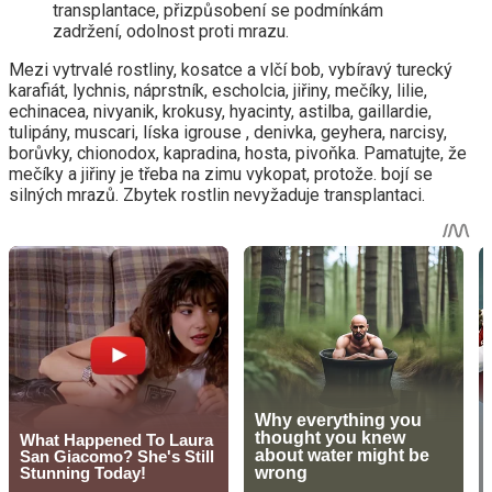
transplantace, přizpůsobení se podmínkám
zadržení, odolnost proti mrazu.
Mezi vytrvalé rostliny, kosatce a vlčí bob, vybíravý turecký
karafiát, lychnis, náprstník, escholcia, jiřiny, mečíky, lilie,
echinacea, nivyanik, krokusy, hyacinty, astilba, gaillardie,
tulipány, muscari, líska igrouse , denivka, geyhera, narcisy,
borůvky, chionodox, kapradina, hosta, pivoňka. Pamatujte, že
mečíky a jiřiny je třeba na zimu vykopat, protože. bojí se
silných mrazů. Zbytek rostlin nevyžaduje transplantaci.