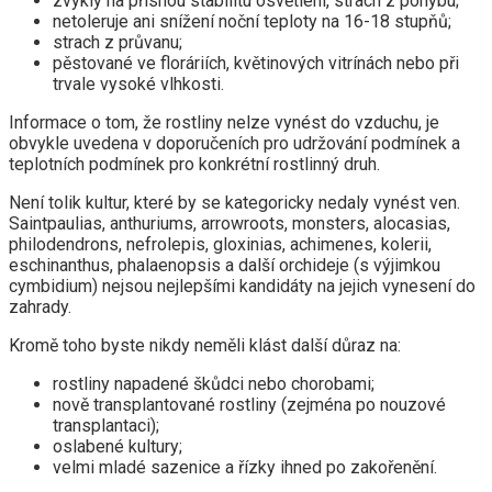
zvyklý na přísnou stabilitu osvětlení, strach z pohybu;
netoleruje ani snížení noční teploty na 16-18 stupňů;
strach z průvanu;
pěstované ve floráriích, květinových vitrínách nebo při
trvale vysoké vlhkosti.
Informace o tom, že rostliny nelze vynést do vzduchu, je
obvykle uvedena v doporučeních pro udržování podmínek a
teplotních podmínek pro konkrétní rostlinný druh.
Není tolik kultur, které by se kategoricky nedaly vynést ven.
Saintpaulias, anthuriums, arrowroots, monsters, alocasias,
philodendrons, nefrolepis, gloxinias, achimenes, kolerii,
eschinanthus, phalaenopsis a další orchideje (s výjimkou
cymbidium) nejsou nejlepšími kandidáty na jejich vynesení do
zahrady.
Kromě toho byste nikdy neměli klást další důraz na:
rostliny napadené škůdci nebo chorobami;
nově transplantované rostliny (zejména po nouzové
transplantaci);
oslabené kultury;
velmi mladé sazenice a řízky ihned po zakořenění.