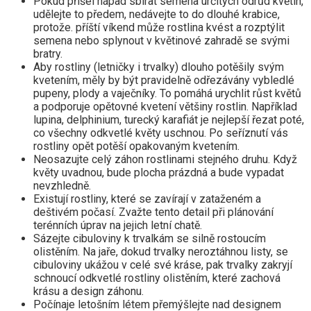
Pokud přišel nápad sbírat semena určitých odrůd květin,
udělejte to předem, nedávejte to do dlouhé krabice,
protože. příští víkend může rostlina kvést a rozptýlit
semena nebo splynout v květinové zahradě se svými
bratry.
Aby rostliny (letničky i trvalky) dlouho potěšily svým
kvetením, měly by být pravidelně odřezávány vybledlé
pupeny, plody a vaječníky. To pomáhá urychlit růst květů
a podporuje opětovné kvetení většiny rostlin. Například
lupina, delphinium, turecký karafiát je nejlepší řezat poté,
co všechny odkvetlé květy uschnou. Po seříznutí vás
rostliny opět potěší opakovaným kvetením.
Neosazujte celý záhon rostlinami stejného druhu. Když
květy uvadnou, bude plocha prázdná a bude vypadat
nevzhledně.
Existují rostliny, které se zavírají v zataženém a
deštivém počasí. Zvažte tento detail při plánování
terénních úprav na jejich letní chatě.
Sázejte cibuloviny k trvalkám se silně rostoucím
olistěním. Na jaře, dokud trvalky neroztáhnou listy, se
cibuloviny ukážou v celé své kráse, pak trvalky zakryjí
schnoucí odkvetlé rostliny olistěním, které zachová
krásu a design záhonu.
Počínaje letošním létem přemýšlejte nad designem