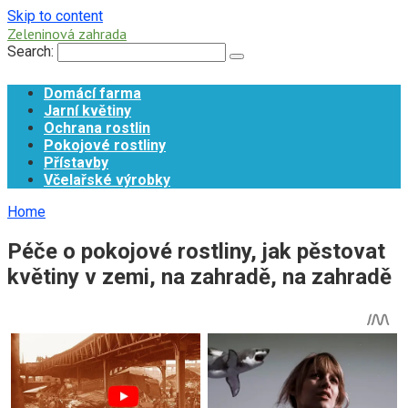
Skip to content
Zeleninová zahrada
Search:
Domácí farma
Jarní květiny
Ochrana rostlin
Pokojové rostliny
Přístavby
Včelařské výrobky
Home
Péče o pokojové rostliny, jak pěstovat
květiny v zemi, na zahradě, na zahradě