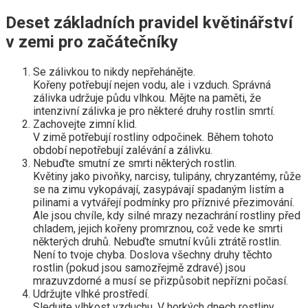
Deset základních pravidel květinářství
v zemi pro začátečníky
Se zálivkou to nikdy nepřehánějte.
Kořeny potřebují nejen vodu, ale i vzduch. Správná
zálivka udržuje půdu vlhkou. Mějte na paměti, že
intenzivní zálivka je pro některé druhy rostlin smrtí.
Zachovejte zimní klid.
V zimě potřebují rostliny odpočinek. Během tohoto
období nepotřebují zalévání a zálivku.
Nebuďte smutní ze smrti některých rostlin.
Květiny jako pivoňky, narcisy, tulipány, chryzantémy, růže
se na zimu vykopávají, zasypávají spadaným listím a
pilinami a vytvářejí podmínky pro příznivé přezimování.
Ale jsou chvíle, kdy silné mrazy nezachrání rostliny před
chladem, jejich kořeny promrznou, což vede ke smrti
některých druhů. Nebuďte smutní kvůli ztrátě rostlin.
Není to tvoje chyba. Doslova všechny druhy těchto
rostlin (pokud jsou samozřejmě zdravé) jsou
mrazuvzdorné a musí se přizpůsobit nepřízni počasí.
Udržujte vlhké prostředí.
Sledujte vlhkost vzduchu. V horkých dnech rostliny