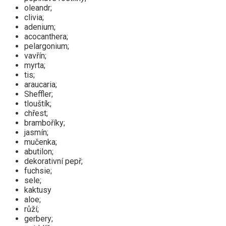
oleandr;
clivia;
adenium;
acocanthera;
pelargonium;
vavřín;
myrta;
tis;
araucaria;
Sheffler;
tlouštík;
chřest;
bramboříky;
jasmín;
mučenka;
abutilon;
dekorativní pepř;
fuchsie;
sele;
kaktusy
aloe;
růží;
gerbery;