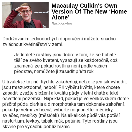
Dodržováním jednoduchých doporučení můžete snadno
zvládnout květinářství v zemi.
Jednoleté rostliny jsou dobré v tom, že se bohatě
těší ze svého kvetení, vysazují se každoročně, což
znamená, že pokud rostlina není podle vašich
představ, nemůžete ji zasadit příští rok.
U trvalek je to jiné. Rychle zakořeňují, nelze je jen tak vyhodit,
jsou mrazuvzdorné, nebolí. Při výběru květin, které chcete
zasadit, zvažte složení a kvalitu půdy v letní chatě a také
osvětlení pozemku. Například, pokud je ve venkovském domě
písčitá půda, clarkia a dimorphoteka tam dokonale zakoření,
pokud je velmi zvlhčená, vyberte mignonette, měsíčky,
svlačec, měsíčky (měsíček). Na alkalické půdě vás potěší
nasturtium, levkoy, tabák, mák, petúnie. Tyto rostliny jsou
skvělé pro výsadbu poblíž hranic.