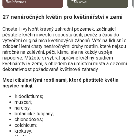
27 nenáročných květin pro květinářství v zemi
Chcete-li vytvořit krásný zahradní pozemek, začínající
pěstitelé květin investují spoustu úsilí, peněz a času do
vytvoření originálních květinových záhonů. Většina lidí sní o
zdobení letní chaty nenáročnými druhy rostlin, které nejsou
náročné na zalévání, péči, klima, ale ne každý uspěje
napoprvé. Můžete si vybrat správné květiny studiem
květinářství v zemi, s ohledem na umístění místa a sezónní
dekorativnost požadované květinové zahrady.
Mezi cibulovitými rostlinami, které pěstitelé květin
nejvíce milují:
iridodictiums;
muscari;
narcisy;
botanické tulipány;
chionodoxes;
colchicum;
krokusy;