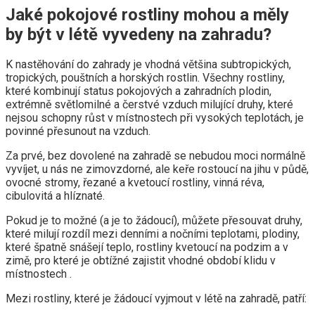
Jaké pokojové rostliny mohou a měly
by být v létě vyvedeny na zahradu?
K nastěhování do zahrady je vhodná většina subtropických,
tropických, pouštních a horských rostlin. Všechny rostliny,
které kombinují status pokojových a zahradních plodin,
extrémně světlomilné a čerstvé vzduch milující druhy, které
nejsou schopny růst v místnostech při vysokých teplotách, je
povinné přesunout na vzduch.
Za prvé, bez dovolené na zahradě se nebudou moci normálně
vyvíjet, u nás ne zimovzdorné, ale keře rostoucí na jihu v půdě,
ovocné stromy, řezané a kvetoucí rostliny, vinná réva,
cibulovitá a hlíznaté.
Pokud je to možné (a je to žádoucí), můžete přesouvat druhy,
které milují rozdíl mezi denními a nočními teplotami, plodiny,
které špatně snášejí teplo, rostliny kvetoucí na podzim a v
zimě, pro které je obtížné zajistit vhodné období klidu v
místnostech .
Mezi rostliny, které je žádoucí vyjmout v létě na zahradě, patří: