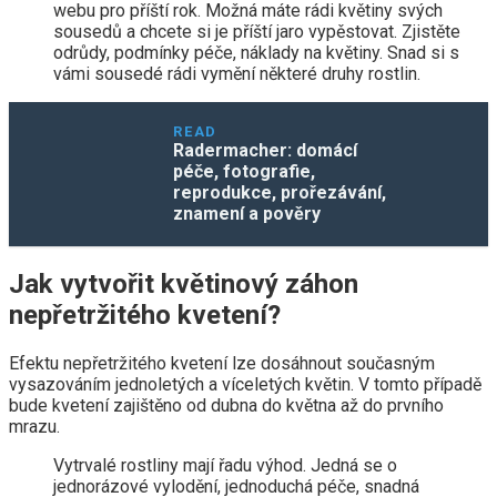
webu pro příští rok. Možná máte rádi květiny svých
sousedů a chcete si je příští jaro vypěstovat. Zjistěte
odrůdy, podmínky péče, náklady na květiny. Snad si s
vámi sousedé rádi vymění některé druhy rostlin.
READ
Radermacher: domácí
péče, fotografie,
reprodukce, prořezávání,
znamení a pověry
Jak vytvořit květinový záhon
nepřetržitého kvetení?
Efektu nepřetržitého kvetení lze dosáhnout současným
vysazováním jednoletých a víceletých květin. V tomto případě
bude kvetení zajištěno od dubna do května až do prvního
mrazu.
Vytrvalé rostliny mají řadu výhod. Jedná se o
jednorázové vylodění, jednoduchá péče, snadná