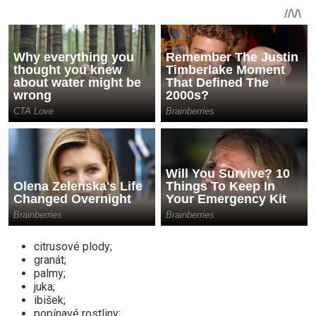
citrusové plody;
granát;
palmy;
juka;
ibišek;
popínavé rostliny;