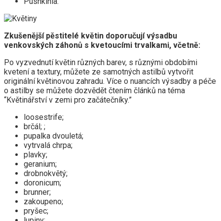
Pushkinia.
Zkušenější pěstitelé květin doporučují výsadbu
venkovských záhonů s kvetoucími trvalkami, včetně:
Po vyzvednutí květin různých barev, s různými obdobími
kvetení a textury, můžete ze samotných astilbů vytvořit
originální květinovou zahradu. Více o nuancích výsadby a péče
o astilby se můžete dozvědět čtením článků na téma
“Květinářství v zemi pro začátečníky.”
loosestrife;
brčál; ;
pupalka dvouletá;
vytrvalá chrpa;
plavky;
geranium;
drobnokvětý;
doronicum;
brunner;
zakoupeno;
pryšec;
lupiny;