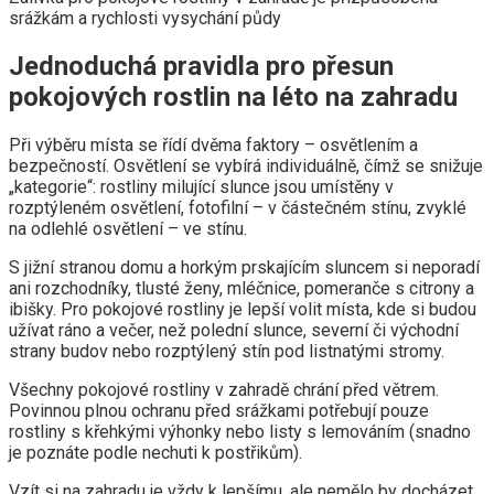
srážkám a rychlosti vysychání půdy
Jednoduchá pravidla pro přesun
pokojových rostlin na léto na zahradu
Při výběru místa se řídí dvěma faktory – osvětlením a
bezpečností. Osvětlení se vybírá individuálně, čímž se snižuje
„kategorie“: rostliny milující slunce jsou umístěny v
rozptýleném osvětlení, fotofilní – v částečném stínu, zvyklé
na odlehlé osvětlení – ve stínu.
S jižní stranou domu a horkým prskajícím sluncem si neporadí
ani rozchodníky, tlusté ženy, mléčnice, pomeranče s citrony a
ibišky. Pro pokojové rostliny je lepší volit místa, kde si budou
užívat ráno a večer, než polední slunce, severní či východní
strany budov nebo rozptýlený stín pod listnatými stromy.
Všechny pokojové rostliny v zahradě chrání před větrem.
Povinnou plnou ochranu před srážkami potřebují pouze
rostliny s křehkými výhonky nebo listy s lemováním (snadno
je poznáte podle nechuti k postřikům).
Vzít si na zahradu je vždy k lepšímu, ale nemělo by docházet