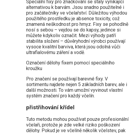
Speciální fixy pro značkování se staly vynikající
alternativou k barvám. Jsou snadno použitelné i
pro začátečníky ve včelařství. Důležitou výhodou
použitého prostředku je absence toxicity, což
znamená neškodnost pro hmyz. Fixy se pohodlně
nosí s sebou – vejdou se do kapsy, jedince si
můžete kdykoliv označit. Mezi výhody patří
stabilita složení – důvěryhodní výrobci používají
vysoce kvalitní barviva, která jsou odolná vůči
ultrafialovému záření a vodě.
Označení dělohy fixem pomocí speciálního
kroužku
Pro značení se používají barevné fixy. V
sortimentu najdete nejen 5 základních barev, ale i
další možnosti. To vám umožní vyvinout vlastní
systém značení pro každý včelín.
přistřihování křídel
Tuto metodu mohou používat pouze profesionální
včelaři, protože je zde velké riziko poškození
dělohy. Pokud je ve včelíně několik včelstev, pak