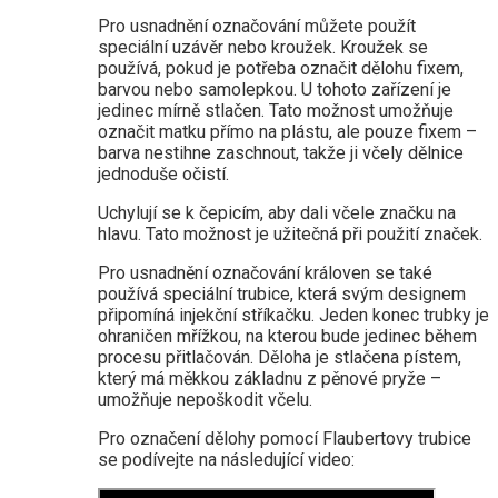
Pro usnadnění označování můžete použít
speciální uzávěr nebo kroužek. Kroužek se
používá, pokud je potřeba označit dělohu fixem,
barvou nebo samolepkou. U tohoto zařízení je
jedinec mírně stlačen. Tato možnost umožňuje
označit matku přímo na plástu, ale pouze fixem –
barva nestihne zaschnout, takže ji včely dělnice
jednoduše očistí.
Uchylují se k čepicím, aby dali včele značku na
hlavu. Tato možnost je užitečná při použití značek.
Pro usnadnění označování královen se také
používá speciální trubice, která svým designem
připomíná injekční stříkačku. Jeden konec trubky je
ohraničen mřížkou, na kterou bude jedinec během
procesu přitlačován. Děloha je stlačena pístem,
který má měkkou základnu z pěnové pryže –
umožňuje nepoškodit včelu.
Pro označení dělohy pomocí Flaubertovy trubice
se podívejte na následující video: