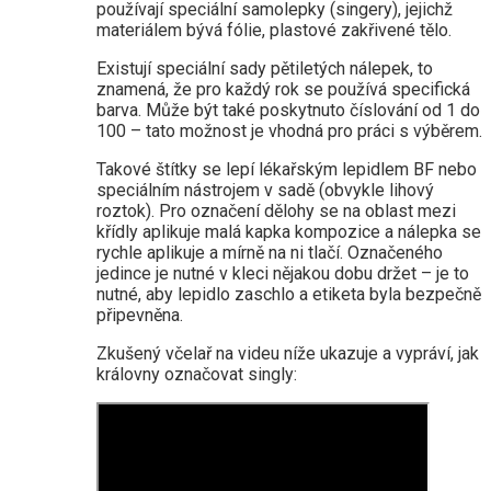
používají speciální samolepky (singery), jejichž
materiálem bývá fólie, plastové zakřivené tělo.
Existují speciální sady pětiletých nálepek, to
znamená, že pro každý rok se používá specifická
barva. Může být také poskytnuto číslování od 1 do
100 – tato možnost je vhodná pro práci s výběrem.
Takové štítky se lepí lékařským lepidlem BF nebo
speciálním nástrojem v sadě (obvykle lihový
roztok). Pro označení dělohy se na oblast mezi
křídly aplikuje malá kapka kompozice a nálepka se
rychle aplikuje a mírně na ni tlačí. Označeného
jedince je nutné v kleci nějakou dobu držet – je to
nutné, aby lepidlo zaschlo a etiketa byla bezpečně
připevněna.
Zkušený včelař na videu níže ukazuje a vypráví, jak
královny označovat singly: