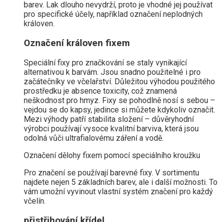
barev. Lak dlouho nevydrží, proto je vhodné jej používat
pro specifické účely, například označení neplodných
královen.
Označení královen fixem
Speciální fixy pro značkování se staly vynikající
alternativou k barvám. Jsou snadno použitelné i pro
začátečníky ve včelařství. Důležitou výhodou použitého
prostředku je absence toxicity, což znamená
neškodnost pro hmyz. Fixy se pohodlně nosí s sebou –
vejdou se do kapsy, jedince si můžete kdykoliv označit.
Mezi výhody patří stabilita složení – důvěryhodní
výrobci používají vysoce kvalitní barviva, která jsou
odolná vůči ultrafialovému záření a vodě.
Označení dělohy fixem pomocí speciálního kroužku
Pro značení se používají barevné fixy. V sortimentu
najdete nejen 5 základních barev, ale i další možnosti. To
vám umožní vyvinout vlastní systém značení pro každý
včelín.
přistřihování křídel