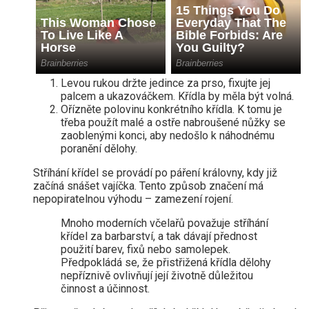
Levou rukou držte jedince za prso, fixujte jej
palcem a ukazováčkem. Křídla by měla být volná.
Ořízněte polovinu konkrétního křídla. K tomu je
třeba použít malé a ostře nabroušené nůžky se
zaoblenými konci, aby nedošlo k náhodnému
poranění dělohy.
Stříhání křídel se provádí po páření královny, kdy již
začíná snášet vajíčka. Tento způsob značení má
nepopiratelnou výhodu – zamezení rojení.
Mnoho moderních včelařů považuje stříhání
křídel za barbarství, a tak dávají přednost
použití barev, fixů nebo samolepek.
Předpokládá se, že přistřižená křídla dělohy
nepříznivě ovlivňují její životně důležitou
činnost a účinnost.