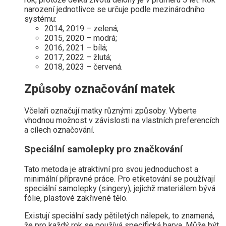
narození jednotlivce se určuje podle mezinárodního
systému:
2014, 2019 – zelená;
2015, 2020 – modrá;
2016, 2021 – bílá;
2017, 2022 – žlutá;
2018, 2023 – červená.
Způsoby označování matek
Včelaři označují matky různými způsoby. Vyberte
vhodnou možnost v závislosti na vlastních preferencích
a cílech označování.
Speciální samolepky pro značkování
Tato metoda je atraktivní pro svou jednoduchost a
minimální přípravné práce. Pro etiketování se používají
speciální samolepky (singery), jejichž materiálem bývá
fólie, plastové zakřivené tělo.
Existují speciální sady pětiletých nálepek, to znamená,
že pro každý rok se používá specifická barva. Může být