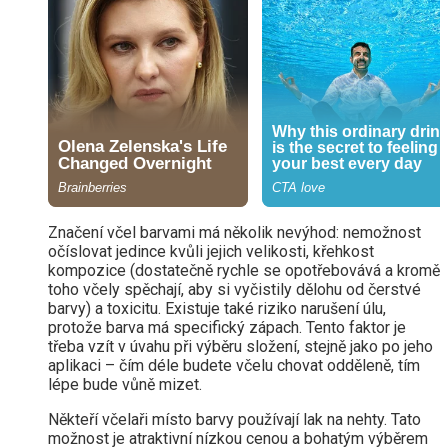
Značení včel barvami má několik nevýhod: nemožnost
očíslovat jedince kvůli jejich velikosti, křehkost
kompozice (dostatečně rychle se opotřebovává a kromě
toho včely spěchají, aby si vyčistily dělohu od čerstvé
barvy) a toxicitu. Existuje také riziko narušení úlu,
protože barva má specifický zápach. Tento faktor je
třeba vzít v úvahu při výběru složení, stejně jako po jeho
aplikaci – čím déle budete včelu chovat odděleně, tím
lépe bude vůně mizet.
Někteří včelaři místo barvy používají lak na nehty. Tato
možnost je atraktivní nízkou cenou a bohatým výběrem