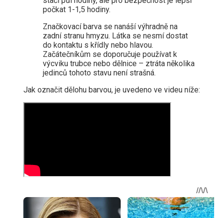
stačí půl hodiny, ale pro bezpečnost je lepší
počkat 1-1,5 hodiny.
Značkovací barva se nanáší výhradně na
zadní stranu hmyzu. Látka se nesmí dostat
do kontaktu s křídly nebo hlavou.
Začátečníkům se doporučuje používat k
výcviku trubce nebo dělnice – ztráta několika
jedinců tohoto stavu není strašná.
Jak označit dělohu barvou, je uvedeno ve videu níže: