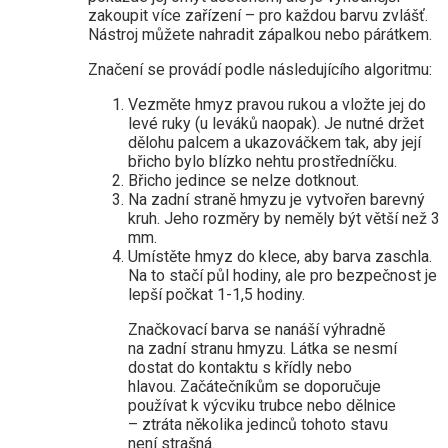
zakoupit více zařízení – pro každou barvu zvlášť.
Nástroj můžete nahradit zápalkou nebo párátkem.
Značení se provádí podle následujícího algoritmu:
Vezměte hmyz pravou rukou a vložte jej do
levé ruky (u leváků naopak). Je nutné držet
dělohu palcem a ukazováčkem tak, aby její
břicho bylo blízko nehtu prostředníčku.
Břicho jedince se nelze dotknout.
Na zadní straně hmyzu je vytvořen barevný
kruh. Jeho rozměry by neměly být větší než 3
mm.
Umístěte hmyz do klece, aby barva zaschla.
Na to stačí půl hodiny, ale pro bezpečnost je
lepší počkat 1-1,5 hodiny.
Značkovací barva se nanáší výhradně
na zadní stranu hmyzu. Látka se nesmí
dostat do kontaktu s křídly nebo
hlavou. Začátečníkům se doporučuje
používat k výcviku trubce nebo dělnice
– ztráta několika jedinců tohoto stavu
není strašná.