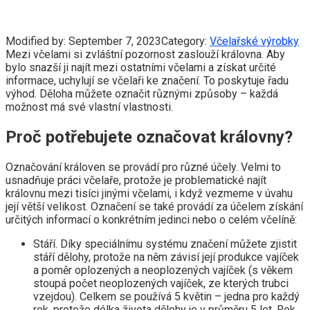
Modified by:
September 7, 2023
Category:
Včelařské výrobky
Mezi včelami si zvláštní pozornost zaslouží královna. Aby
bylo snazší ji najít mezi ostatními včelami a získat určité
informace, uchylují se včelaři ke značení. To poskytuje řadu
výhod. Děloha můžete označit různými způsoby – každá
možnost má své vlastní vlastnosti.
Proč potřebujete označovat královny?
Označování královen se provádí pro různé účely. Velmi to
usnadňuje práci včelaře, protože je problematické najít
královnu mezi tisíci jinými včelami, i když vezmeme v úvahu
její větší velikost. Označení se také provádí za účelem získání
určitých informací o konkrétním jedinci nebo o celém včelíně:
Stáří. Díky speciálnímu systému značení můžete zjistit
stáří dělohy, protože na něm závisí její produkce vajíček
a poměr oplozených a neoplozených vajíček (s věkem
stoupá počet neoplozených vajíček, ze kterých trubci
vzejdou). Celkem se používá 5 květin – jedna pro každý
rok, protože délka života dělohy je v průměru 5 let. Rok