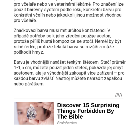
pro včelaře nebo ve veterinární lékárně. Pro značení lze
použít barevný systém podle roku, konkrétní barvu pro
konkrétní včelín nebo jakoukoli jinou možnost vhodnou
pro včelaře.
Značkovací barva musí mít určitou konzistenci. V
případě potřeby se k jeho zředění použije aceton,
protože příliš hustá kompozice se stočí. Neměl by být
silně ředěn, protože tekutá barva se rozšíří a může
poškodit hmyz.
Barvu je vhodnější nanášet tenkým štětcem. Stačí průměr
1-1,5 cm, můžete použít jeden štětec, pokaždé jej omýt
acetonem, ale je výhodnější zakoupit více zařízení – pro
každou barvu zvlášť. Nástroj můžete nahradit zápalkou
nebo párátkem.