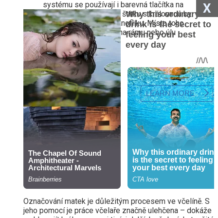
systému se používají i barevná tlačítka na
X
rámky (včelí úly). Barva štítku s královnou by
měla odpovídat barvě knoflíku. Místo toho
můžete udělat značku na rámu nebo úlu
pomocí vhodné barvy.
Označování matek je důležitým procesem ve včelíně. S
jeho pomocí je práce včelaře značně ulehčena – dokáže