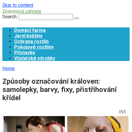
Skip to content
Zeleninová zahrada
Search:
Domácí farma
Jarní květiny
Ochrana rostlin
Pokojové rostliny
Přístavby
Včelařské výrobky
Home
Způsoby označování královen:
samolepky, barvy, fixy, přistřihování
křídel