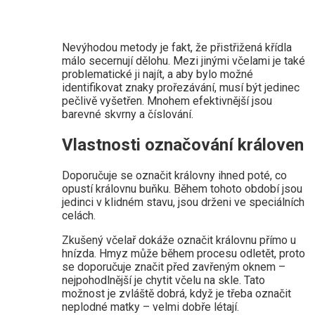
Nevýhodou metody je fakt, že přistřižená křídla
málo secernují dělohu. Mezi jinými včelami je také
problematické ji najít, a aby bylo možné
identifikovat znaky prořezávání, musí být jedinec
pečlivě vyšetřen. Mnohem efektivnější jsou
barevné skvrny a číslování.
Vlastnosti označování královen
Doporučuje se označit královny ihned poté, co
opustí královnu buňku. Během tohoto období jsou
jedinci v klidném stavu, jsou drženi ve speciálních
celách.
Zkušený včelař dokáže označit královnu přímo u
hnízda. Hmyz může během procesu odletět, proto
se doporučuje značit před zavřeným oknem –
nejpohodlnější je chytit včelu na skle. Tato
možnost je zvláště dobrá, když je třeba označit
neplodné matky – velmi dobře létají.