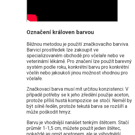
Označení královen barvou
Běžnou metodou je použití značkovacího barviva.
Barvicí prostředek lze zakoupit ve
specializovaném obchodě pro včelaře nebo ve
veterinární lékárně. Pro značení lze použít barevný
systém podle roku, konkrétní barvu pro konkrétní
včelín nebo jakoukoli jinou možnost vhodnou pro
včelaře.
Značkovací barva musí mít určitou konzistenci. V
případě potřeby se k jeho zředění použije aceton,
protože příliš hustá kompozice se stočí. Neměl by
být silně ředěn, protože tekutá barva se rozšíří a
může poškodit hmyz.
Barvu je vhodnější nanášet tenkým štětcem. Stačí
průměr 1-1,5 cm, můžete použít jeden štětec,
pokaždé jej omýt acetonem, ale je výhodnější