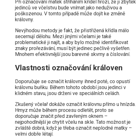
Při označování matek stříháním křídel hrozí, že ji zbytek
jedinců ve včelstvu bude vnímat jako neduživou a
poškozenou. V tomto případě může dojít ke změně
královny.
Nevýhodou metody je fakt, že přistřižená křídla málo
secernují dělohu. Mezi jinými včelami je také
problematické ji najít, a aby bylo možné identifikovat
znaky prořezávání, musí být jedinec pečlivě vyšetřen.
Mnohem efektivnější jsou barevné skvrny a číslování.
Vlastnosti označování královen
Doporučuje se označit královny ihned poté, co opustí
královnu buňku. Během tohoto období jsou jedinci v
klidném stavu, jsou drženi ve speciálních celách.
Zkušený včelař dokáže označit královnu přímo u hnízda.
Hmyz může během procesu odletět, proto se
doporučuje značit před zavřeným oknem –
nejpohodlnější je chytit včelu na skle. Tato možnost je
zvláště dobrá, když je třeba označit neplodné matky –
velmi dobře létají.