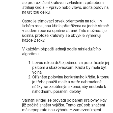
se pro rozlišení královen zvláštním způsobem
stříhají křídla – vpravo nebo vlevo, určitá polovina,
na určitou délku.
Často je trimovací prvek orientován na rok – v
lichém roce jsou křídla přistřižena na jedné straně,
v sudém roce na opačné straně. Tato možnost je
účinná, protože královny se obvykle vyměňují
každé 2 roky.
V každém případě jednají podle následujícího
algoritmu:
Levou rukou držte jedince za prso, fixujte jej
palcem a ukazováčkem. Křídla by měla být
volná.
Ořízněte polovinu konkrétního křídla. K tomu
je třeba použít malé a ostře nabroušené
nůžky se zaoblenými konci, aby nedošlo k
náhodnému poranění dělohy.
Stříhání křídel se provádí po páření královny, kdy
již začíná snášet vajíčka. Tento způsob značení
má nepopiratelnou výhodu – zamezení rojení.