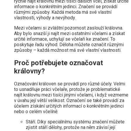
rychle najít královnu mezi tisíci dalších včel, získat určité
informace o konkrétním jedinci. Značení se provádí
různými způsoby. Každá metoda má své vlastní
vlastnosti, výhody a nevýhody.
Mezi včelami si zvláštní pozornost zaslouží královna.
Aby bylo snazší ji najít mezi ostatními včelami a získat
určité informace, uchylují se včelaři ke značení. To
poskytuje řadu výhod. Děloha můžete označit různými
způsoby – každá možnost má své vlastní vlastnosti.
Proč potřebujete označovat
královny?
Označování královen se provádí pro různé účely. Velmi
to usnadňuje práci včelaře, protože je problematické
najít královnu mezi tisíci jinými včelami, i když vezmeme
v úvahu její větší velikost. Označení se také provádí za
účelem získání určitých informací o konkrétním jedinci
nebo o celém včelíně:
Stáří. Díky speciálnímu systému značení můžete
zjistit stáří dělohy, protože na něm závisí její