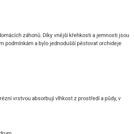
domácích záhonů. Díky vnější křehkosti a jemnosti jsou
im podmínkám a bylo jednodušší pěstovat orchideje
zní vrstvou absorbují vlhkost z prostředí a půdy, v
ndrum.