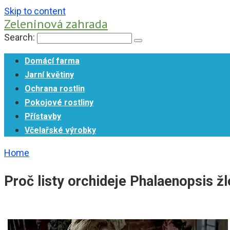
Skip to content
Zeleninová zahrada
Search:
Domácí farma
Jarní květiny
Ochrana rostlin
Pokojové rostliny
Přístavby
Včelařské výrobky
Home
Proč listy orchideje Phalaenopsis ž