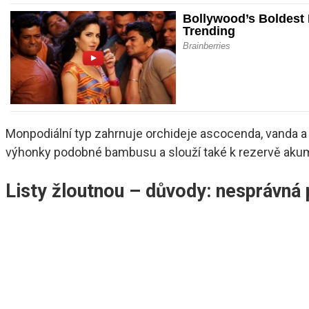
Monpodiální typ zahrnuje orchideje ascocenda, vanda a 
výhonky podobné bambusu a slouží také k rezervě akumu
Listy žloutnou – důvody: nesprávná