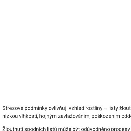
Stresové podmínky ovlivňují vzhled rostliny – listy žl
nízkou vlhkostí, hojným zavlažováním, poškozením od
Žloutnutí spodních listů může být odůvodněno procesy s