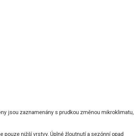
í změny jsou zaznamenány s prudkou změnou mikroklimatu,
 pouze nižší vrstvy. Úplné žloutnutí a sezónní opad