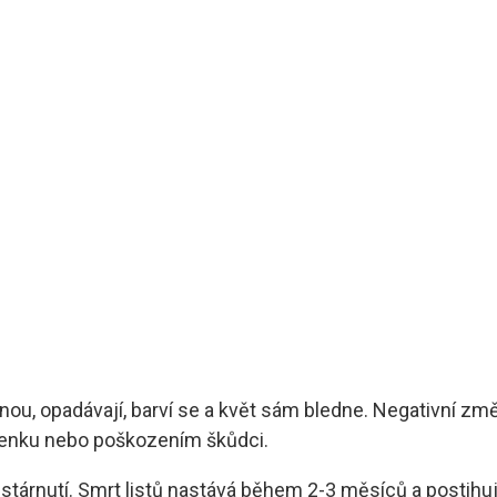
outnou, opadávají, barví se a květ sám bledne. Negativn
denku nebo poškozením škůdci.
tárnutí. Smrt listů nastává během 2-3 měsíců a postihuje