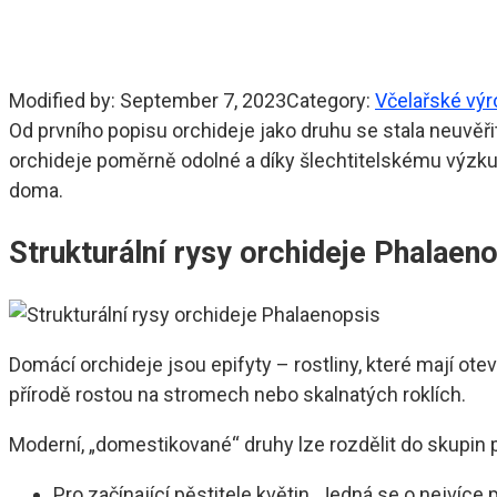
Modified by:
September 7, 2023
Category:
Včelařské vý
Od prvního popisu orchideje jako druhu se stala neuvěři
orchideje poměrně odolné a díky šlechtitelskému výzk
doma.
Strukturální rysy orchideje Phalaen
Domácí orchideje jsou epifyty – rostliny, které mají ot
přírodě rostou na stromech nebo skalnatých roklích.
Moderní, „domestikované“ druhy lze rozdělit do skupin 
Pro začínající pěstitele květin. Jedná se o nejvíc