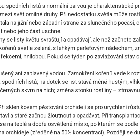
vou spodních listů s normální barvou je charakteristické 
mezi světlomilné druhy. Při nedostatku světla může rostli
tála na jižní nebo západní straně za slunečného počasí, obj
st nebo jeho část uschne.
y se listy květu svrašťují a opadávají, ale než začnete za
va kořenů světle zelená, s lehkým perleťovým nádechem
cemi, hnilobou. Pokud se týden po zavlažování stav o
sušený ani zaplavený vodou. Zamokření kořenů vede k rozv
a spodních listů; na dotek se list stává méně hustým, vl
černých skvrn na nich; změna stonku rostliny – ztmavnutí 
Při skleníkovém pěstování orchidejí se pro urychlení růst
staví a staré začnou žloutnout a opadávat. Při transplanta
se na teplé a dobře osvětlené místo, po kterém se podle 
 orchideje (zředěné na 50% koncentraci). Později se dusí