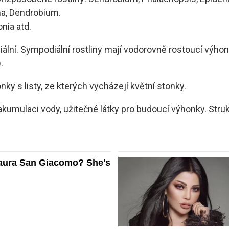
ina, Dendrobium.
onia atd.
ální. Sympodiální rostliny mají vodorovně rostoucí výho
.
ky s listy, ze kterých vycházejí květní stonky.
kumulaci vody, užitečné látky pro budoucí výhonky. Struktu