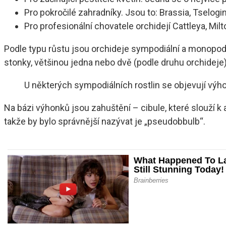
Pro pokročilé zahradníky. Jsou to: Brassia, Tselog
Pro profesionální chovatele orchidejí Cattleya, Milt
Podle typu růstu jsou orchideje sympodiální a monopodi
stonky, většinou jedna nebo dvě (podle druhu orchideje)
U některých sympodiálních rostlin se objevují výhon
Na bázi výhonků jsou zahuštění – cibule, které slouží k a
takže by bylo správnější nazývat je „pseudobbulb“.