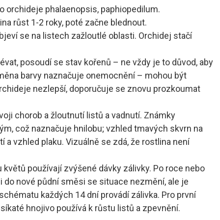
pro orchideje phalaenopsis, paphiopedilum.
na růst 1-2 roky, poté začne blednout.
eví se na listech zažloutlé oblasti. Orchidej stačí
lévat, posoudí se stav kořenů – ne vždy je to důvod, aby
, změna barvy naznačuje onemocnění – mohou být
rchideje nezlepší, doporučuje se znovu prozkoumat
oji chorob a žloutnutí listů a vadnutí. Známky
hkým, což naznačuje hnilobu; vzhled tmavých skvrn na
a vzhled plaku. Vizuálně se zdá, že rostlina není
u květů používají zvýšené dávky zálivky. Po roce nebo
ci do nové půdní směsi se situace nezmění, ale je
schématu každých 14 dní provádí zálivka. Pro první
katé hnojivo používá k růstu listů a zpevnění.