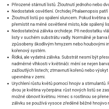
Přirozené stárnutí listů. Žloutnutí jednoho nebo d
Nedostatek osvětlení. Orchidej Phalaenopsis patří 
Žloutnutí listů po spálení sluncem. Pokud květina s
přemístit na méně osvětlené místo, kde spálený li
Nedostatečná zálivka orchideje. Při nedostatku vláh
listy v suchém substrátu vadly. Normálně je bar
způsobeny škodlivým hmyzem nebo houbovými infek
kořenový systém.
Řídká, ale vydatná zálivka. Substrát nesmí být pře
nadměrné vlhkosti v květináči: mění se nejen barv
zažloutlých listech; ztmavnutí kořenů nebo výskyt 
upevněna v zemi.
Urychlení růstu květů pomocí hnojiv a stimulantů. 
dvou je květina vyčerpána: růst nových listů se za
možné obnovit květinu. Hrnec s rostlinou se přene
zálivku se používá vysoce zředěné běžné hnojivo na