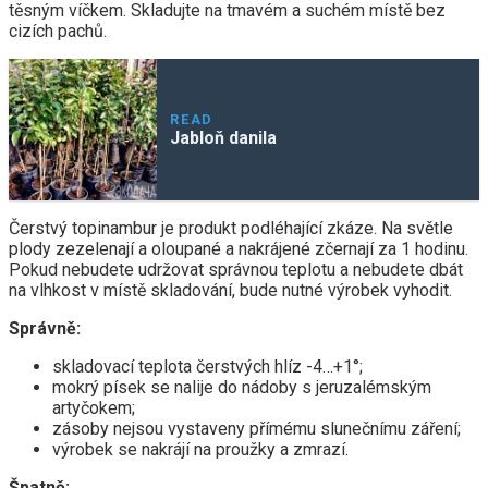
těsným víčkem. Skladujte na tmavém a suchém místě bez
cizích pachů.
READ
Jabloň danila
Čerstvý topinambur je produkt podléhající zkáze. Na světle
plody zezelenají a oloupané a nakrájené zčernají za 1 hodinu.
Pokud nebudete udržovat správnou teplotu a nebudete dbát
na vlhkost v místě skladování, bude nutné výrobek vyhodit.
Správně:
skladovací teplota čerstvých hlíz -4…+1°;
mokrý písek se nalije do nádoby s jeruzalémským
artyčokem;
zásoby nejsou vystaveny přímému slunečnímu záření;
výrobek se nakrájí na proužky a zmrazí.
Špatně: