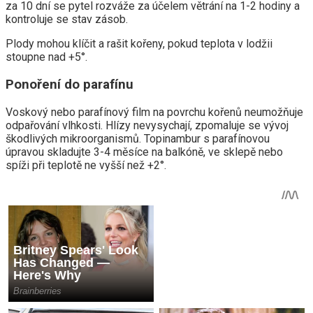
za 10 dní se pytel rozváže za účelem větrání na 1-2 hodiny a
kontroluje se stav zásob.
Plody mohou klíčit a rašit kořeny, pokud teplota v lodžii
stoupne nad +5°.
Ponoření do parafínu
Voskový nebo parafínový film na povrchu kořenů neumožňuje
odpařování vlhkosti. Hlízy nevysychají, zpomaluje se vývoj
škodlivých mikroorganismů. Topinambur s parafínovou
úpravou skladujte 3-4 měsíce na balkóně, ve sklepě nebo
spíži při teplotě ne vyšší než +2°.