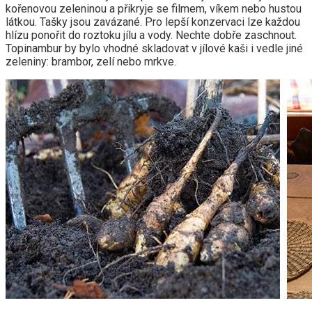
kořenovou zeleninou a přikryje se filmem, víkem nebo hustou
látkou. Tašky jsou zavázané. Pro lepší konzervaci lze každou
hlízu ponořit do roztoku jílu a vody. Nechte dobře zaschnout.
Topinambur by bylo vhodné skladovat v jílové kaši i vedle jiné
zeleniny: brambor, zelí nebo mrkve.