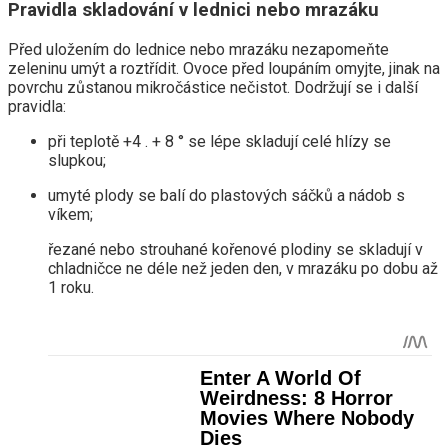
Pravidla skladování v lednici nebo mrazáku
Před uložením do lednice nebo mrazáku nezapomeňte
zeleninu umýt a roztřídit. Ovoce před loupáním omyjte, jinak na
povrchu zůstanou mikročástice nečistot. Dodržují se i další
pravidla:
při teplotě +4 . + 8 ° se lépe skladují celé hlízy se
slupkou;
umyté plody se balí do plastových sáčků a nádob s
víkem;
řezané nebo strouhané kořenové plodiny se skladují v
chladničce ne déle než jeden den, v mrazáku po dobu až
1 roku.