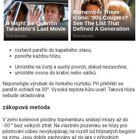
roztavit parafín do kapalného stavu;
ponořte každou hlízu;
Umístěte na čistý a suchý povrch, dokud nezaschne;
umístěte ovoce do krabic nebo sáčků.
Neponořujte výrobek do horkého roztoku. Při přehřátí se
parafín ochladí na 30°. Vysoká teplota kůru uvaří. Taková hlíza
nebude skladována.
zákopová metoda
V zemi kořenové plodiny topinamburu snášejí mrazy až do
-30 ° bez velkých ztrát. Na vlastním pozemku se hlízy pro
pěstování vůbec nevykopávají, na rozdíl od hlíznatých begónií
na zimu. Jsou dobře zachovány až do jara v přírodních