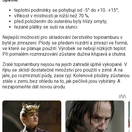
teplotní podmínky se pohybují od -5° do +10…+15°;
vlhkost v místnosti je nižší než 70 %;
před položením do suterénu byly hlízy omyty;
řezané plátky se suší na slunci.
Nejlepší možností pro skladování čerstvého topinamburu v
bytě je zmrazení. Plody se předem rozdrtí a zmrazí ve formě,
ve které se plánuje použití. Výrobek se nebojí nízkých teplot.
Při pomalém rozmrazování zůstane dužina křupavá a chutná.
Zralé topinambury nejsou na jejich zahradě úplně vykopané. V
říjnu se sklidí dostatečné množství pro použití v zimě. A na
jaře, po rozmrznutí půdy, zase ryjí. Kořenové plodiny zůstanou
stále v zemi, bez ohledu na to, jak pečlivě jsou vybírány. A
nezapomeňte dát novou úrodu.