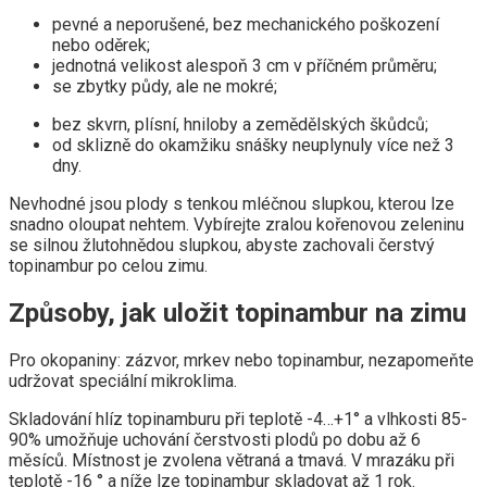
pevné a neporušené, bez mechanického poškození
nebo oděrek;
jednotná velikost alespoň 3 cm v příčném průměru;
se zbytky půdy, ale ne mokré;
bez skvrn, plísní, hniloby a zemědělských škůdců;
od sklizně do okamžiku snášky neuplynuly více než 3
dny.
Nevhodné jsou plody s tenkou mléčnou slupkou, kterou lze
snadno oloupat nehtem. Vybírejte zralou kořenovou zeleninu
se silnou žlutohnědou slupkou, abyste zachovali čerstvý
topinambur po celou zimu.
Způsoby, jak uložit topinambur na zimu
Pro okopaniny: zázvor, mrkev nebo topinambur, nezapomeňte
udržovat speciální mikroklima.
Skladování hlíz topinamburu při teplotě -4…+1° a vlhkosti 85-
90% umožňuje uchování čerstvosti plodů po dobu až 6
měsíců. Místnost je zvolena větraná a tmavá. V mrazáku při
teplotě -16 ° a níže lze topinambur skladovat až 1 rok.