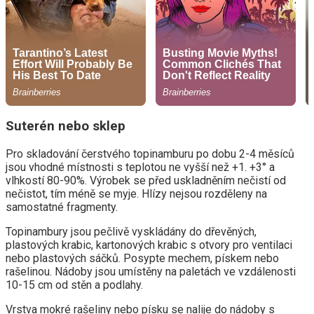
Suterén nebo sklep
Pro skladování čerstvého topinamburu po dobu 2-4 měsíců
jsou vhodné místnosti s teplotou ne vyšší než +1. +3° a
vlhkostí 80-90%. Výrobek se před uskladněním nečistí od
nečistot, tím méně se myje. Hlízy nejsou rozděleny na
samostatné fragmenty.
Topinambury jsou pečlivě vyskládány do dřevěných,
plastových krabic, kartonových krabic s otvory pro ventilaci
nebo plastových sáčků. Posypte mechem, pískem nebo
rašelinou. Nádoby jsou umístěny na paletách ve vzdálenosti
10-15 cm od stěn a podlahy.
Vrstva mokré rašeliny nebo písku se nalije do nádoby s