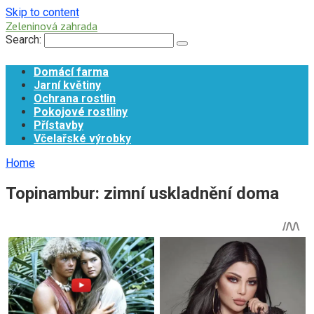
Skip to content
Zeleninová zahrada
Search:
Domácí farma
Jarní květiny
Ochrana rostlin
Pokojové rostliny
Přístavby
Včelařské výrobky
Home
Topinambur: zimní uskladnění doma