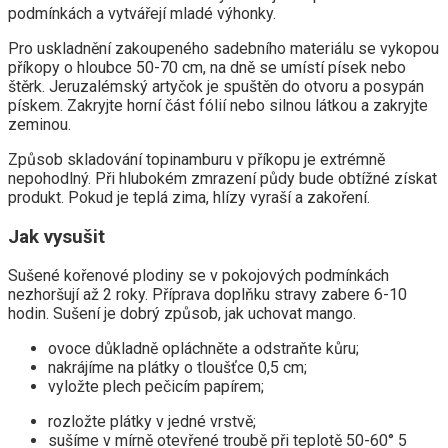
podmínkách a vytvářejí mladé výhonky.
Pro uskladnění zakoupeného sadebního materiálu se vykopou
příkopy o hloubce 50-70 cm, na dně se umístí písek nebo
štěrk. Jeruzalémský artyčok je spuštěn do otvoru a posypán
pískem. Zakryjte horní část fólií nebo silnou látkou a zakryjte
zeminou.
Způsob skladování topinamburu v příkopu je extrémně
nepohodlný. Při hlubokém zmrazení půdy bude obtížné získat
produkt. Pokud je teplá zima, hlízy vyraší a zakoření.
Jak vysušit
Sušené kořenové plodiny se v pokojových podmínkách
nezhoršují až 2 roky. Příprava doplňku stravy zabere 6-10
hodin. Sušení je dobrý způsob, jak uchovat mango.
ovoce důkladně opláchněte a odstraňte kůru;
nakrájíme na plátky o tloušťce 0,5 cm;
vyložte plech pečicím papírem;
rozložte plátky v jedné vrstvě;
sušíme v mírně otevřené troubě při teplotě 50-60° 5