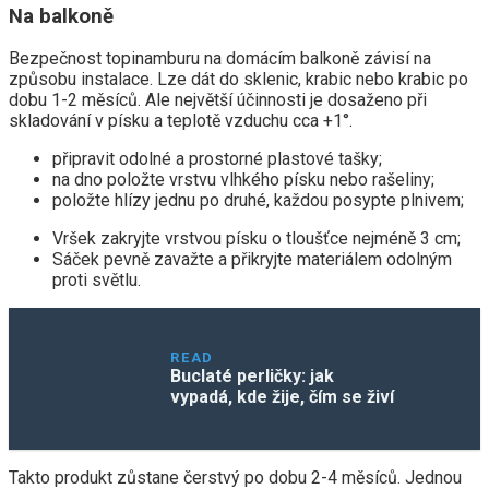
Na balkoně
Bezpečnost topinamburu na domácím balkoně závisí na
způsobu instalace. Lze dát do sklenic, krabic nebo krabic po
dobu 1-2 měsíců. Ale největší účinnosti je dosaženo při
skladování v písku a teplotě vzduchu cca +1°.
připravit odolné a prostorné plastové tašky;
na dno položte vrstvu vlhkého písku nebo rašeliny;
položte hlízy jednu po druhé, každou posypte plnivem;
Vršek zakryjte vrstvou písku o tloušťce nejméně 3 cm;
Sáček pevně zavažte a přikryjte materiálem odolným
proti světlu.
READ
Buclaté perličky: jak
vypadá, kde žije, čím se živí
Takto produkt zůstane čerstvý po dobu 2-4 měsíců. Jednou