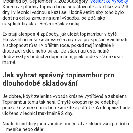
Modified by:
September 7, 2023
Category:
Včelařské výrobky
Kořenové plodiny topinamburu jsou šťavnaté a křehké. Za 2-3
dny i v lednici vadnou a kazí se. Hodně šetřit, aby toho bylo
dost na celou zimu a na jarní výsadbu, se zdá jako
nesplnitelný úkol. Řešení však existují.
Existují alespoň 4 způsoby, jak uložit topinambur v bytě.
Hruška hliněná si zachová všechny své prospěšné vlastnosti
a schopnost růst i v příštím roce, pokud mají majitelé k
dispozici sklep nebo sklep. Je však naprosto nutné
dodržovat jednoduchá doporučení, jinak bude veškeré úsilí
marné.
Jak vybrat správný topinambur pro
dlouhodobé skladování
Je dobré, když zelenina vypadá krásně, vytříděná a zabalená.
Topinambur tomu tak není. Omyté okopaniny se odebírají
pouze ke zmrazení nebo okamžité spotřebě. A oloupaná bude
uložena v lednici maximálně 2 dny.
Následující hlízy jsou vhodné pro čerstvé skladování po dobu
1 měsíce nebo déle: