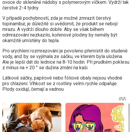
ovoce do skleněné nádoby s polymerovým víčkem. Vydrží tak
čerstvé 2-4 týdny.
V případě pochybností, zda je možné zmrazit čerstvý
topinambur, je důležité si uvědomit, že produkt se nebojí
mrazu. A vydrží dlouho dobře. Aby se však během
odmrazování nezkazilo, kořenové plodiny by neměly být
okamžitě umístěny do tepla.
Pro urychlení rozmrazování je povoleno přemístit do studené
vody, aniž by se vyjímala ze sáčku, ve kterém byla uložena.
Ale je lepší dát do lednice na 8-10 hodin. Při prudkém poklesu
z mínus na + 20 ° se dužina změní na kaši.
Látkové sáčky, papírové nebo fóliové obaly nejsou vhodné
pro chlazení. Vlhkost se z rostliny velmi rychle odpařuje.
Plody oxidují, černají a vadnou.