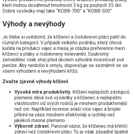
kteří mohou dosáhnout hmotnosti 3 kg za pouhých 35 dní.
Dobré výsledky mají také “KOBB-700” a “KOBB-500”.
Výhody a nevýhody
Je třeba si uvědomit, že kříženci a čistokrevní ptáci patří do
různých kategorií. V případě velkého podniku, který chová
kuřata na produkci vajec a masa, je otázka preference mezi
kříženci a ptáky s rodokmeny irelevantní. Soukromý
zemědělec však stojí před úkolem výhodně investovat své
peníze. Aby nedošlo k omylu, doporučuje se seznámit se se
všemi výhodami a nevýhodami křížů.
Zvažte zjevné výhody křížení.
Vysoká míra produktivity.
Křížení nejlepších zástupců
plemene dává své výsledky a kříženec s nejlepšími
vlastnostmi od svých rodičů je mnohem produktivnější
než oni. Například nosnice snáší více vajec a brojler
přibírá na váze mnohem efektivněji a rychleji než
jakékoli masné plemeno.
Výborné zdraví.
Panoval názor, že kříženec má křehčí
zdraví než čistokrevní ptáci. To je však zásadně špatně