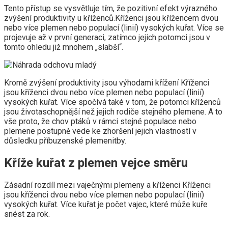
Tento přístup se vysvětluje tím, že pozitivní efekt výrazného
zvýšení produktivity u kříženců.Kříženci jsou křížencem dvou
nebo více plemen nebo populací (linií) vysokých kuřat. Více se
projevuje až v první generaci, zatímco jejich potomci jsou v
tomto ohledu již mnohem „slabší“.
Kromě zvýšení produktivity jsou výhodami křížení Kříženci
jsou kříženci dvou nebo více plemen nebo populací (linií)
vysokých kuřat. Více spočívá také v tom, že potomci kříženců
jsou životaschopnější než jejich rodiče stejného plemene. A to
vše proto, že chov ptáků v rámci stejné populace nebo
plemene postupně vede ke zhoršení jejich vlastností v
důsledku příbuzenské plemenitby.
Kříže kuřat z plemen vejce směru
Zásadní rozdíl mezi vaječnými plemeny a kříženci Kříženci
jsou kříženci dvou nebo více plemen nebo populací (linií)
vysokých kuřat. Více kuřat je počet vajec, které může kuře
snést za rok.