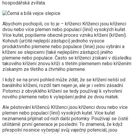
hospodářská zvířata.
Abychom pochopili, co to je – kříženci Kříženci jsou kříženci
dvou nebo více plemen nebo populací (linií) vysokých kuřat.
Více kuřat, popíšeme obecně proces vzniku křížení (křížení).
Kohouti (určitě nejlepší zástupci) jednoho vysoce
produktivního plemene nebo populace (linie) jsou vybráni a
kříženi se slepicemi (také nejlepšími zástupci) jiného
plemene nebo populace. Často se kříženci získaní v důsledku
takového křížení znovu kříží s třetím plemenem nebo křížením
získaným ze třetího a čtvrtého plemene.
I když se na první pohled může zdát, že se křížení neliší od
banálního křížení, rozdíl tam nejen je, ale je i velmi zásadní.
Potomci z obvyklého křížení se tedy používají k vytvoření
nového plemene nebo k vylepšení jedné ze dvou matek.
Ale pěstování kříženců Kříženci jsou kříženci dvou nebo více
plemen nebo populací (linií) vysokých kuřat. Více kuřat
neznamená přijímat od nich další potomky. Používají se čistě
utilitárně: první generace je poslední. To znamená, že když
přespolní nosnice vyčerpají svůj vaječný potenciál, jsou