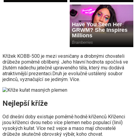
Křížek KOBB-500 je mezi vesničany a drobnými chovateli
drůbeže poměrně oblíbený. Jeho hlavní hodnota spočívá ve
žlutém nádechu jatečně upraveného těla, který mu dodává
atraktivnější prezentaci.Druh je evolučně ustálený soubor
jedinců, vyznačující se jediným. Více.
Nejlepší kříže
Od dnešní doby existuje poměrně hodně kříženců Kříženci
jsou kříženci dvou nebo více plemen nebo populací (linií)
vysokých kuřat. Více než vejce a maso mají chovatelé
drůbeže skutečně obrovský výběr, koho chovat.