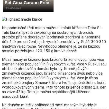
Na podmíněné třetí místo můžete umístit kříženec Tetra SL.
Tato kuřata špatně zakořeňují na soukromých dvorcích,
protože přísné dodržování podmínek zadržení je nesmírně
důležité pro udržení jejich vysoké produktivity. Snáší 300-310
hnědých vajec ročně. Nevýhodou plemene je, že na každou
nosnici potřebujete 120-150 g krmiva denně.
Mezi masnými kříženci jsou kříženci kříženci dvou nebo více
plemen nebo populací (linií) vysokých kuřat. Více v Rusku jsou
oblíbené především domácí hybridy. Kromě již výše
zmíněných kříženců jsou kříženci křížencem dvou nebo více
plemen nebo populací (linií) vysokých kuřat. Více je třeba
zmínit také brojlery Smena-2, které tvoří nejméně třetinu kuřat
vyprodukovaných v zemi. Pták tohoto křížence přibírá 2,3. den
na váze 42 kg. Toto je možná nejoblíbenější kříženec
masových kuřat.
Na druhém místě v oblíbenosti mezi masnými hybridy je