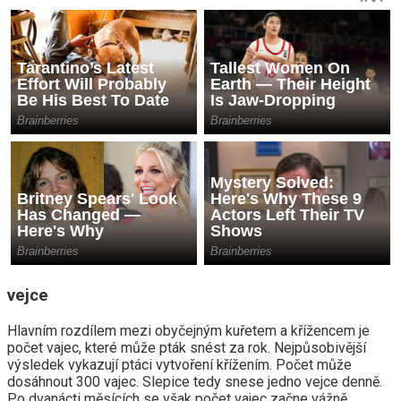
vejce
Hlavním rozdílem mezi obyčejným kuřetem a křížencem je
počet vajec, které může pták snést za rok. Nejpůsobivější
výsledek vykazují ptáci vytvoření křížením. Počet může
dosáhnout 300 vajec. Slepice tedy snese jedno vejce denně.
Po dvanácti měsících se však počet vajec začne vážně