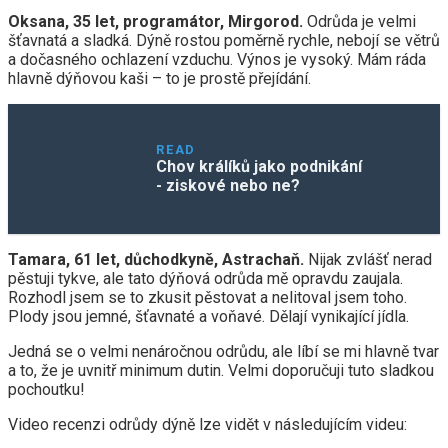
Oksana, 35 let, programátor, Mirgorod.
Odrůda je velmi
šťavnatá a sladká. Dýně rostou poměrně rychle, nebojí se větrů
a dočasného ochlazení vzduchu. Výnos je vysoký. Mám ráda
hlavně dýňovou kaši – to je prostě přejídání.
READ
Chov králíků jako podnikání
- ziskové nebo ne?
Tamara, 61 let, důchodkyně, Astrachaň.
Nijak zvlášť nerad
pěstuji tykve, ale tato dýňová odrůda mě opravdu zaujala.
Rozhodl jsem se to zkusit pěstovat a nelitoval jsem toho.
Plody jsou jemné, šťavnaté a voňavé. Dělají vynikající jídla.
Jedná se o velmi nenáročnou odrůdu, ale líbí se mi hlavně tvar
a to, že je uvnitř minimum dutin. Velmi doporučuji tuto sladkou
pochoutku!
Video recenzi odrůdy dýně lze vidět v následujícím videu: