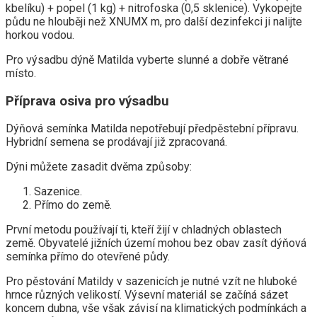
kbelíku) + popel (1 kg) + nitrofoska (0,5 sklenice). Vykopejte
půdu ne hlouběji než XNUMX m, pro další dezinfekci ji nalijte
horkou vodou.
Pro výsadbu dýně Matilda vyberte slunné a dobře větrané
místo.
Příprava osiva pro výsadbu
Dýňová semínka Matilda nepotřebují předpěstební přípravu.
Hybridní semena se prodávají již zpracovaná.
Dýni můžete zasadit dvěma způsoby:
Sazenice.
Přímo do země.
První metodu používají ti, kteří žijí v chladných oblastech
země. Obyvatelé jižních území mohou bez obav zasít dýňová
semínka přímo do otevřené půdy.
Pro pěstování Matildy v sazenicích je nutné vzít ne hluboké
hrnce různých velikostí. Výsevní materiál se začíná sázet
koncem dubna, vše však závisí na klimatických podmínkách a