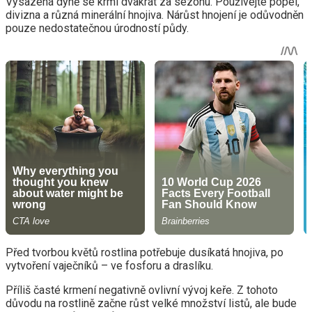
Vysazená dýně se krmí dvakrát za sezónu. Používejte popel,
divizna a různá minerální hnojiva. Nárůst hnojení je odůvodněn
pouze nedostatečnou úrodností půdy.
Před tvorbou květů rostlina potřebuje dusíkatá hnojiva, po
vytvoření vaječníků – ve fosforu a draslíku.
Příliš časté krmení negativně ovlivní vývoj keře. Z tohoto
důvodu na rostlině začne růst velké množství listů, ale bude