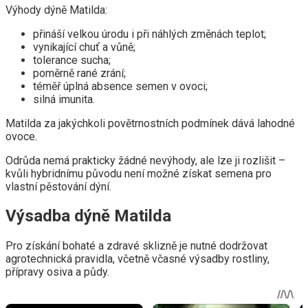
Výhody dýně Matilda:
přináší velkou úrodu i při náhlých změnách teplot;
vynikající chuť a vůně;
tolerance sucha;
poměrně rané zrání;
téměř úplná absence semen v ovoci;
silná imunita.
Matilda za jakýchkoli povětrnostních podmínek dává lahodné
ovoce.
Odrůda nemá prakticky žádné nevýhody, ale lze ji rozlišit –
kvůli hybridnímu původu není možné získat semena pro
vlastní pěstování dýní.
Výsadba dýně Matilda
Pro získání bohaté a zdravé sklizně je nutné dodržovat
agrotechnická pravidla, včetně včasné výsadby rostliny,
přípravy osiva a půdy.