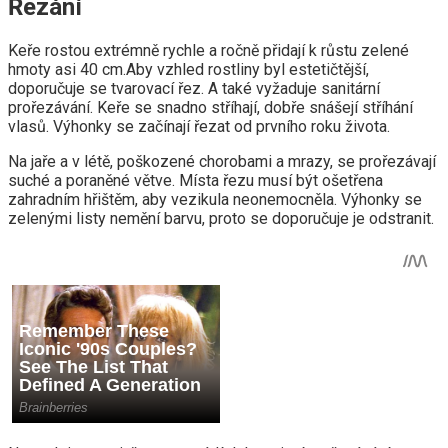
Řezání
Keře rostou extrémně rychle a ročně přidají k růstu zelené
hmoty asi 40 cm.Aby vzhled rostliny byl estetičtější,
doporučuje se tvarovací řez. A také vyžaduje sanitární
prořezávání. Keře se snadno stříhají, dobře snášejí stříhání
vlasů. Výhonky se začínají řezat od prvního roku života.
Na jaře a v létě, poškozené chorobami a mrazy, se prořezávají
suché a poraněné větve. Místa řezu musí být ošetřena
zahradním hřištěm, aby vezikula neonemocněla. Výhonky se
zelenými listy nemění barvu, proto se doporučuje je odstranit.