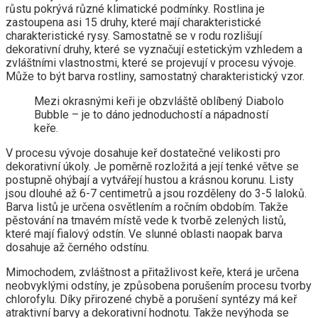
růstu pokrývá různé klimatické podmínky. Rostlina je
zastoupena asi 15 druhy, které mají charakteristické
charakteristické rysy. Samostatně se v rodu rozlišují
dekorativní druhy, které se vyznačují estetickým vzhledem a
zvláštními vlastnostmi, které se projevují v procesu vývoje.
Může to být barva rostliny, samostatný charakteristický vzor.
Mezi okrasnými keři je obzvláště oblíbený Diabolo
Bubble – je to dáno jednoduchostí a nápadností
keře.
V procesu vývoje dosahuje keř dostatečné velikosti pro
dekorativní úkoly. Je poměrně rozložitá a její tenké větve se
postupně ohýbají a vytvářejí hustou a krásnou korunu. Listy
jsou dlouhé až 6-7 centimetrů a jsou rozděleny do 3-5 laloků.
Barva listů je určena osvětlením a ročním obdobím. Takže
pěstování na tmavém místě vede k tvorbě zelených listů,
které mají fialový odstín. Ve slunné oblasti naopak barva
dosahuje až černého odstínu.
Mimochodem, zvláštnost a přitažlivost keře, která je určena
neobvyklými odstíny, je způsobena porušením procesu tvorby
chlorofylu. Díky přirozené chybě a porušení syntézy má keř
atraktivní barvy a dekorativní hodnotu. Takže nevýhoda se