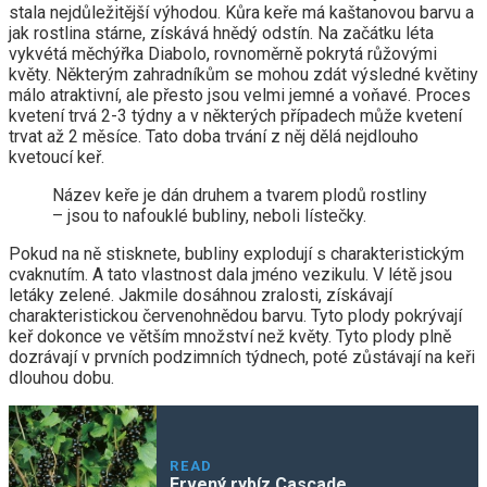
stala nejdůležitější výhodou. Kůra keře má kaštanovou barvu a
jak rostlina stárne, získává hnědý odstín. Na začátku léta
vykvétá měchýřka Diabolo, rovnoměrně pokrytá růžovými
květy. Některým zahradníkům se mohou zdát výsledné květiny
málo atraktivní, ale přesto jsou velmi jemné a voňavé. Proces
kvetení trvá 2-3 týdny a v některých případech může kvetení
trvat až 2 měsíce. Tato doba trvání z něj dělá nejdlouho
kvetoucí keř.
Název keře je dán druhem a tvarem plodů rostliny
– jsou to nafouklé bubliny, neboli lístečky.
Pokud na ně stisknete, bubliny explodují s charakteristickým
cvaknutím. A tato vlastnost dala jméno vezikulu. V létě jsou
letáky zelené. Jakmile dosáhnou zralosti, získávají
charakteristickou červenohnědou barvu. Tyto plody pokrývají
keř dokonce ve větším množství než květy. Tyto plody plně
dozrávají v prvních podzimních týdnech, poté zůstávají na keři
dlouhou dobu.
READ
Ervený rybíz Cascade