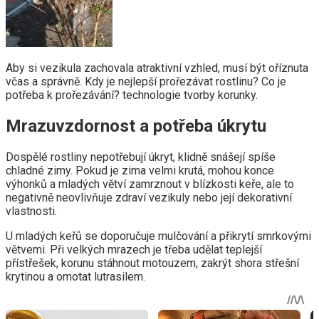
Aby si vezikula zachovala atraktivní vzhled, musí být oříznuta
včas a správně. Kdy je nejlepší prořezávat rostlinu? Co je
potřeba k prořezávání? technologie tvorby korunky.
Mrazuvzdornost a potřeba úkrytu
Dospělé rostliny nepotřebují úkryt, klidně snášejí spíše
chladné zimy. Pokud je zima velmi krutá, mohou konce
výhonků a mladých větví zamrznout v blízkosti keře, ale to
negativně neovlivňuje zdraví vezikuly nebo její dekorativní
vlastnosti.
U mladých keřů se doporučuje mulčování a přikrytí smrkovými
větvemi. Při velkých mrazech je třeba udělat teplejší
přístřešek, korunu stáhnout motouzem, zakrýt shora střešní
krytinou a omotat lutrasilem.