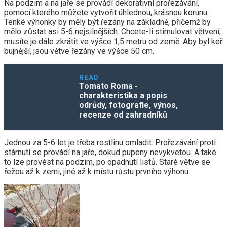
Na podzim a na jaře se provádí dekorativní prořezávání,
pomocí kterého můžete vytvořit úhlednou, krásnou korunu.
Tenké výhonky by měly být řezány na základně, přičemž by
mělo zůstat asi 5-6 nejsilnějších. Chcete-li stimulovat větvení,
musíte je dále zkrátit ve výšce 1,5 metru od země. Aby byl keř
bujnější, jsou větve řezány ve výšce 50 cm.
READ
Tomato Roma -
charakteristika a popis
odrůdy, fotografie, výnos,
recenze od zahradníků
Jednou za 5-6 let je třeba rostlinu omladit. Prořezávání proti
stárnutí se provádí na jaře, dokud pupeny nevykvetou. A také
to lze provést na podzim, po opadnutí listů. Staré větve se
řežou až k zemi, jiné až k místu růstu prvního výhonu.