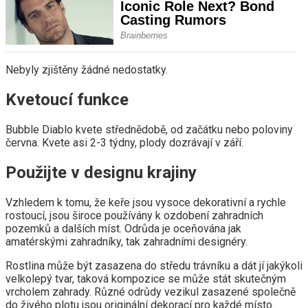
Nebyly zjištěny žádné nedostatky.
Kvetoucí funkce
Bubble Diablo kvete střednědobě, od začátku nebo poloviny
června. Kvete asi 2-3 týdny, plody dozrávají v září.
Použijte v designu krajiny
Vzhledem k tomu, že keře jsou vysoce dekorativní a rychle
rostoucí, jsou široce používány k ozdobení zahradních
pozemků a dalších míst. Odrůda je oceňována jak
amatérskými zahradníky, tak zahradními designéry.
Rostlina může být zasazena do středu trávníku a dát jí jakýkoli
velkolepý tvar, taková kompozice se může stát skutečným
vrcholem zahrady. Různé odrůdy vezikul zasazené společně
do živého plotu jsou originální dekorací pro každé místo.