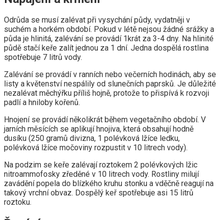
Odrůda se musí zalévat při vysychání půdy, vydatněji v
suchém a horkém období. Pokud v létě nejsou žádné srážky a
půda je hlinitá, zalévání se provádí 1krát za 3-4 dny. Na hlinité
půdě stačí keře zalít jednou za 1 dní. Jedna dospělá rostlina
spotřebuje 7 litrů vody.
Zalévání se provádí v ranních nebo večerních hodinách, aby se
listy a květenství nespálily od slunečních paprsků. Je důležité
nezalévat měchýřku příliš hojně, protože to přispívá k rozvoji
padlí a hniloby kořenů.
Hnojení se provádí několikrát během vegetačního období. V
jarních měsících se aplikují hnojiva, která obsahují hodně
dusíku (250 gramů divizna, 1 polévková lžíce ledku,
polévková lžíce močoviny rozpustit v 10 litrech vody).
Na podzim se keře zalévají roztokem 2 polévkových lžic
nitroammofosky zředěné v 10 litrech vody. Rostliny milují
zavádění popela do blízkého kruhu stonku a vděčně reagují na
takový vrchní obvaz. Dospělý keř spotřebuje asi 15 litrů
roztoku.