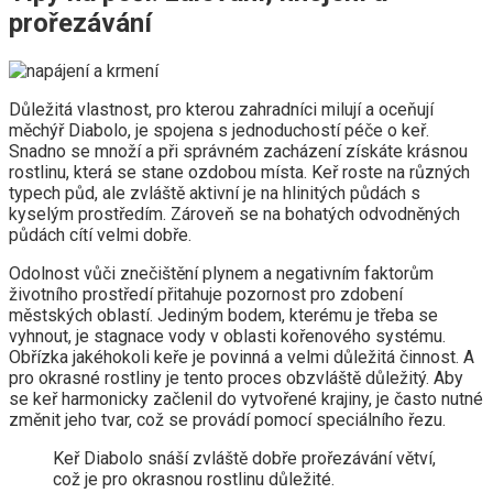
prořezávání
Důležitá vlastnost, pro kterou zahradníci milují a oceňují
měchýř Diabolo, je spojena s jednoduchostí péče o keř.
Snadno se množí a při správném zacházení získáte krásnou
rostlinu, která se stane ozdobou místa. Keř roste na různých
typech půd, ale zvláště aktivní je na hlinitých půdách s
kyselým prostředím. Zároveň se na bohatých odvodněných
půdách cítí velmi dobře.
Odolnost vůči znečištění plynem a negativním faktorům
životního prostředí přitahuje pozornost pro zdobení
městských oblastí. Jediným bodem, kterému je třeba se
vyhnout, je stagnace vody v oblasti kořenového systému.
Obřízka jakéhokoli keře je povinná a velmi důležitá činnost. A
pro okrasné rostliny je tento proces obzvláště důležitý. Aby
se keř harmonicky začlenil do vytvořené krajiny, je často nutné
změnit jeho tvar, což se provádí pomocí speciálního řezu.
Keř Diabolo snáší zvláště dobře prořezávání větví,
což je pro okrasnou rostlinu důležité.