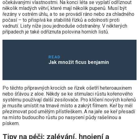
očekávanými vlastnostmi. Na konci léta se vyplatí odříznout
několik mladých větví, které mají několik pupenů. Musí být
řezány v ostrém úhlu, a to se provádí ráno nebo za chladného
počasí – to přispívá ke stabilitě řízků a odolnosti proti
vadnutí. Listy níže jsou jednoduše odstraněny. V některých
případech je také odříznuta polovina horních listů.
READ
Jak množit ficus benjamin
Po těchto přípravných krocích se řízek ošetří heteroauxinem
nebo šťávou z aloe. Někdy se ke stimulaci růstu kořenového
systému používají další zesilovače. Pro klíčení nových kořenů
je musíte umístit na tmavé místo a zakrýt filmem. Keř by měl
přezimovat pod umělým přístřeškem. A na jaře se keř přesadí
na místo budoucího růstu po nasycení půdy rašelinou a
pískem.
Tipy na péči: zalévání, hnojení a