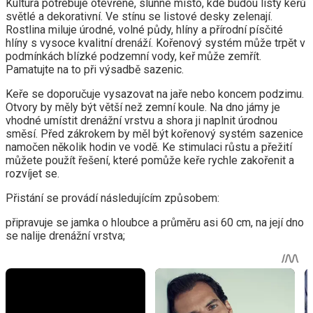
Kultura potřebuje otevřené, slunné místo, kde budou listy keřů
světlé a dekorativní. Ve stínu se listové desky zelenají.
Rostlina miluje úrodné, volné půdy, hlíny a přírodní písčité
hlíny s vysoce kvalitní drenáží. Kořenový systém může trpět v
podmínkách blízké podzemní vody, keř může zemřít.
Pamatujte na to při výsadbě sazenic.
Keře se doporučuje vysazovat na jaře nebo koncem podzimu.
Otvory by měly být větší než zemní koule. Na dno jámy je
vhodné umístit drenážní vrstvu a shora ji naplnit úrodnou
směsí. Před zákrokem by měl být kořenový systém sazenice
namočen několik hodin ve vodě. Ke stimulaci růstu a přežití
můžete použít řešení, které pomůže keře rychle zakořenit a
rozvíjet se.
Přistání se provádí následujícím způsobem:
připravuje se jamka o hloubce a průměru asi 60 cm, na její dno
se nalije drenážní vrstva;