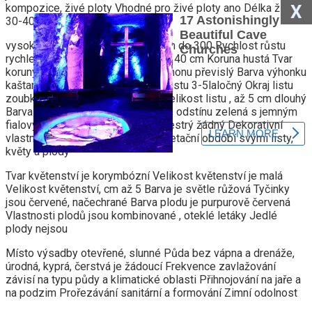
X
kompozice, živé ploty Vhodné pro živé ploty ano Délka života
30-40 let
vysoký Výška, cm do 300 Šířka, cm do 300 Rychlost růstu
rychle rostoucí Roční přírůstek asi 40 cm Koruna hustá Tvar
koruny polokulovitý Směr růstu výhonu převislý Barva výhonku
kaštanově hnědá Kůra hnědá Tvar listu 3-5laločný Okraj listu
zoubkovaný Velikost listu velký Velikost listu , až 5 cm dlouhý
Barva listu fialovočervená, v plném odstínu zelená s jemným
fialovým nádechem Okraj žádný Pestrý žádný Dekorativní
vlastnosti dekorativní po celé vegetační období svými listy,
květy a plody
Tvar květenství je korymbózní Velikost květenství je malá
Velikost květenství, cm až 5 Barva je světle růžová Tyčinky
jsou červené, načechrané Barva plodu je purpurově červená
Vlastnosti plodů jsou kombinované , oteklé letáky Jedlé
plody nejsou
Místo výsadby otevřené, slunné Půda bez vápna a drenáže,
úrodná, kyprá, čerstvá je žádoucí Frekvence zavlažování
závisí na typu půdy a klimatické oblasti Přihnojování na jaře a
na podzim Prořezávání sanitární a formování Zimní odolnost