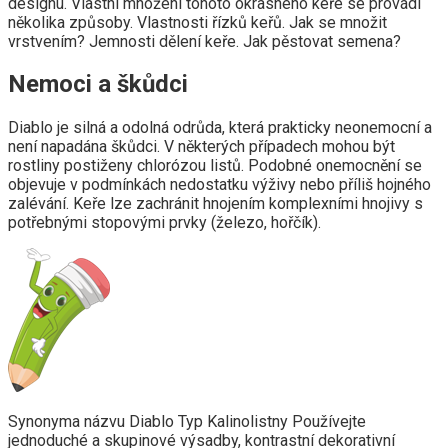
designu. Vlastní množení tohoto okrasného keře se provádí
několika způsoby. Vlastnosti řízků keřů. Jak se množit
vrstvením? Jemnosti dělení keře. Jak pěstovat semena?
Nemoci a škůdci
Diablo je silná a odolná odrůda, která prakticky neonemocní a
není napadána škůdci. V některých případech mohou být
rostliny postiženy chlorózou listů. Podobné onemocnění se
objevuje v podmínkách nedostatku výživy nebo příliš hojného
zalévání. Keře lze zachránit hnojením komplexními hnojivy s
potřebnými stopovými prvky (železo, hořčík).
Synonyma názvu Diablo Typ Kalinolistny Používejte
jednoduché a skupinové výsadby, kontrastní dekorativní