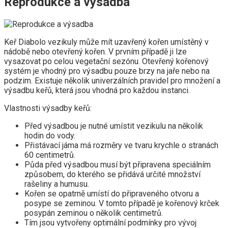
Reprodukce a výsadba
Keř Diabolo vezikuly může mít uzavřený kořen umístěný v
nádobě nebo otevřený kořen. V prvním případě ji lze
vysazovat po celou vegetační sezónu. Otevřený kořenový
systém je vhodný pro výsadbu pouze brzy na jaře nebo na
podzim. Existuje několik univerzálních pravidel pro množení a
výsadbu keřů, která jsou vhodná pro každou instanci.
Vlastnosti výsadby keřů:
Před výsadbou je nutné umístit vezikulu na několik
hodin do vody.
Přistávací jáma má rozměry ve tvaru krychle o stranách
60 centimetrů.
Půda před výsadbou musí být připravena speciálním
způsobem, do kterého se přidává určité množství
rašeliny a humusu.
Kořen se opatrně umístí do připraveného otvoru a
posype se zeminou. V tomto případě je kořenový krček
posypán zeminou o několik centimetrů.
Tím jsou vytvořeny optimální podmínky pro vývoj