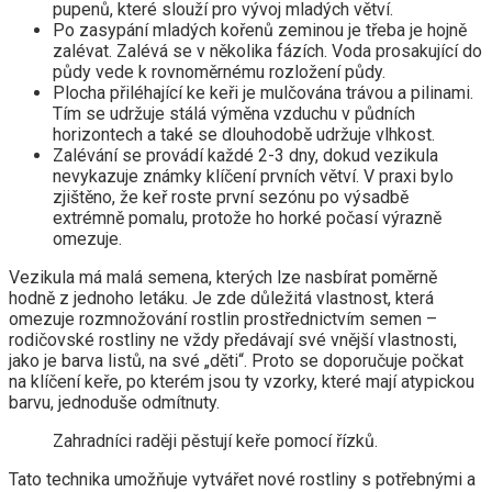
pupenů, které slouží pro vývoj mladých větví.
Po zasypání mladých kořenů zeminou je třeba je hojně
zalévat. Zalévá se v několika fázích. Voda prosakující do
půdy vede k rovnoměrnému rozložení půdy.
Plocha přiléhající ke keři je mulčována trávou a pilinami.
Tím se udržuje stálá výměna vzduchu v půdních
horizontech a také se dlouhodobě udržuje vlhkost.
Zalévání se provádí každé 2-3 dny, dokud vezikula
nevykazuje známky klíčení prvních větví. V praxi bylo
zjištěno, že keř roste první sezónu po výsadbě
extrémně pomalu, protože ho horké počasí výrazně
omezuje.
Vezikula má malá semena, kterých lze nasbírat poměrně
hodně z jednoho letáku. Je zde důležitá vlastnost, která
omezuje rozmnožování rostlin prostřednictvím semen –
rodičovské rostliny ne vždy předávají své vnější vlastnosti,
jako je barva listů, na své „děti“. Proto se doporučuje počkat
na klíčení keře, po kterém jsou ty vzorky, které mají atypickou
barvu, jednoduše odmítnuty.
Zahradníci raději pěstují keře pomocí řízků.
Tato technika umožňuje vytvářet nové rostliny s potřebnými a