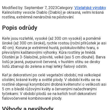
Modified by:
September 7, 2023
Category:
Včelařské výrobky
Kalinolistny vesicle Diablo (Diablo) je okrasná, velmi krásná
rostlina, extrémně nenáročná na pěstování.
Popis odrůdy
Keře jsou rozlehlé, vysoké (až 300 cm vysoké) a poměrně
široké (až 300 cm široké), rychle rostou (roční přírůstek je asi
40 cm). Koruna je extrémně hustá, polokulovitého tvaru, s
převislými kaštanovými výhonky. Kůra rostliny je hnědá.
Olistění je 3-5laločné, pilovité, velké (asi 5 cm dlouhé). Barva
listů je jasná, purpurově červená, v hustém stínu se desky
listů zbarvují do zelena a mají lehký fialový odstín.
Keř je dekorativní po celé vegetační období, má velkolepé
olistění, krásné květy a světlé plody. V období květu se na
rostlině objevují korymbózní drobná květenství o velikosti asi
5 cm s bledě růžovými květy a červenými načechranými
tyčinkami. V období plodů se na keřích tvoří dekorativní
fialovočervené kombinované plody.
Výhody a nevýhody