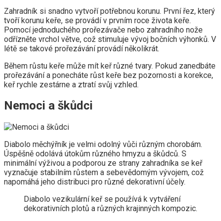
Zahradník si snadno vytvoří potřebnou korunu. První řez, který
tvoří korunu keře, se provádí v prvním roce života keře.
Pomocí jednoduchého prořezávače nebo zahradního nože
odřízněte vrchol větve, což stimuluje vývoj bočních výhonků. V
létě se takové prořezávání provádí několikrát.
Během růstu keře může mít keř různé tvary. Pokud zanedbáte
prořezávání a ponecháte růst keře bez pozornosti a korekce,
keř rychle zestárne a ztratí svůj vzhled.
Nemoci a škůdci
Diabolo měchýřník je velmi odolný vůči různým chorobám.
Úspěšně odolává útokům různého hmyzu a škůdců. S
minimální výživou a podporou ze strany zahradníka se keř
vyznačuje stabilním růstem a sebevědomým vývojem, což
napomáhá jeho distribuci pro různé dekorativní účely.
Diabolo vezikulární keř se používá k vytváření
dekorativních plotů a různých krajinných kompozic.