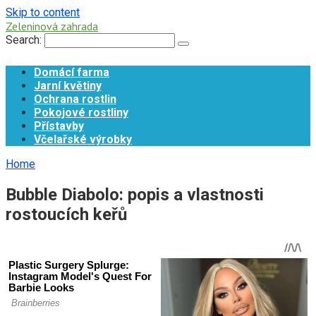
Skip to content
Zeleninová zahrada
Search:
Domácí farma
Jarní květiny
Ochrana rostlin
Pokojové rostliny
Přístavby
Včelařské výrobky
Home
Bubble Diabolo: popis a vlastnosti
rostoucích keřů