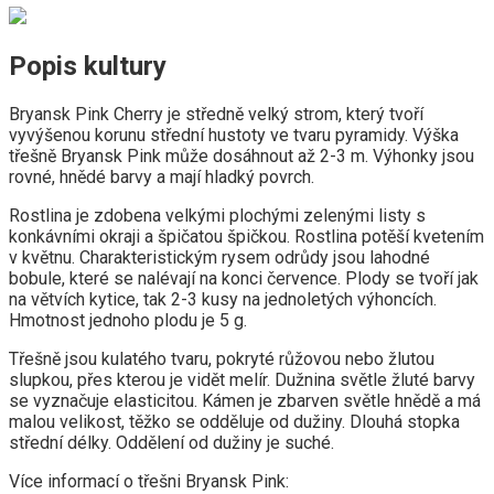
Popis kultury
Bryansk Pink Cherry je středně velký strom, který tvoří
vyvýšenou korunu střední hustoty ve tvaru pyramidy. Výška
třešně Bryansk Pink může dosáhnout až 2-3 m. Výhonky jsou
rovné, hnědé barvy a mají hladký povrch.
Rostlina je zdobena velkými plochými zelenými listy s
konkávními okraji a špičatou špičkou. Rostlina potěší kvetením
v květnu. Charakteristickým rysem odrůdy jsou lahodné
bobule, které se nalévají na konci července. Plody se tvoří jak
na větvích kytice, tak 2-3 kusy na jednoletých výhoncích.
Hmotnost jednoho plodu je 5 g.
Třešně jsou kulatého tvaru, pokryté růžovou nebo žlutou
slupkou, přes kterou je vidět melír. Dužnina světle žluté barvy
se vyznačuje elasticitou. Kámen je zbarven světle hnědě a má
malou velikost, těžko se odděluje od dužiny. Dlouhá stopka
střední délky. Oddělení od dužiny je suché.
Více informací o třešni Bryansk Pink: