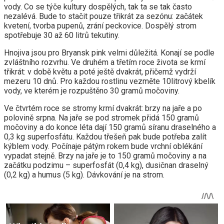
vody. Co se týče kultury dospělých, tak ta se tak často
nezalévá. Bude to stačit pouze třikrát za sezónu: začátek
kvetení, tvorba pupenů, zrání peckovice. Dospělý strom
spotřebuje 30 až 60 litrů tekutiny.
Hnojiva jsou pro Bryansk pink velmi důležitá. Konají se podle
zvláštního rozvrhu. Ve druhém a třetím roce života se krmí
třikrát: v době květu a poté ještě dvakrát, přičemž vydrží
mezeru 10 dnů. Pro každou rostlinu vezměte 10litrový kbelík
vody, ve kterém je rozpuštěno 30 gramů močoviny.
Ve čtvrtém roce se stromy krmí dvakrát: brzy na jaře a po
polovině srpna. Na jaře se pod stromek přidá 150 gramů
močoviny a do konce léta dají 150 gramů síranu draselného a
0,3 kg superfosfátu. Každou třešeň pak bude potřeba zalít
kýblem vody. Počínaje pátým rokem bude vrchní oblékání
vypadat stejně. Brzy na jaře je to 150 gramů močoviny a na
začátku podzimu – superfosfát (0,4 kg), dusičnan draselný
(0,2 kg) a humus (5 kg). Dávkování je na strom.