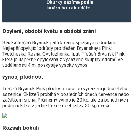
Okurky sázíme podle
lunárního kalendáře
Opylení, období květu a období zrání
Sladká třešeň Bryansk patří k samosprašným odrůdám.
Nejlepší opylující odrůdy pro třešeň Bryanskaya Pink:
Tyutchevka, Revna, Ovstuzhenka, Iput. Třešeň Bryansk Pink,
která je úspěšně opylována z vysazené skupiny stromů ve
vzdálenosti 4 m, poskytuje vysoký výnos.
výnos, plodnost
Třešeň Bryansk Pink plodí v 5. roce po vysazení jednoletého
sazenice. Sklizeň probíhá v posledních dnech července nebo
začátkem srpna. Průměrný výnos je 20 kg, ale za pohodlných
podmínek lze z jedné třešně odebrat až 30 kg ovoce.
Rozsah bobulí