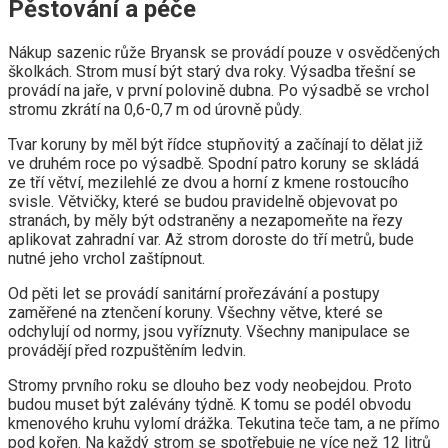
Pěstování a péče
Nákup sazenic růže Bryansk se provádí pouze v osvědčených
školkách. Strom musí být starý dva roky. Výsadba třešní se
provádí na jaře, v první polovině dubna. Po výsadbě se vrchol
stromu zkrátí na 0,6-0,7 m od úrovně půdy.
Tvar koruny by měl být řídce stupňovitý a začínají to dělat již
ve druhém roce po výsadbě. Spodní patro koruny se skládá
ze tří větví, mezilehlé ze dvou a horní z kmene rostoucího
svisle. Větvičky, které se budou pravidelně objevovat po
stranách, by měly být odstraněny a nezapomeňte na řezy
aplikovat zahradní var. Až strom doroste do tří metrů, bude
nutné jeho vrchol zaštípnout.
Od pěti let se provádí sanitární prořezávání a postupy
zaměřené na ztenčení koruny. Všechny větve, které se
odchylují od normy, jsou vyříznuty. Všechny manipulace se
provádějí před rozpuštěním ledvin.
Stromy prvního roku se dlouho bez vody neobejdou. Proto
budou muset být zalévány týdně. K tomu se podél obvodu
kmenového kruhu vylomí drážka. Tekutina teče tam, a ne přímo
pod kořen. Na každý strom se spotřebuje ne více než 12 litrů