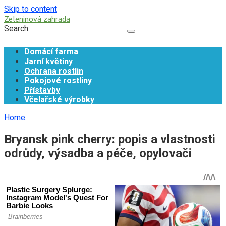
Skip to content
Zeleninová zahrada
Search:
Domácí farma
Jarní květiny
Ochrana rostlin
Pokojové rostliny
Přístavby
Včelařské výrobky
Home
Bryansk pink cherry: popis a vlastnosti
odrůdy, výsadba a péče, opylovači