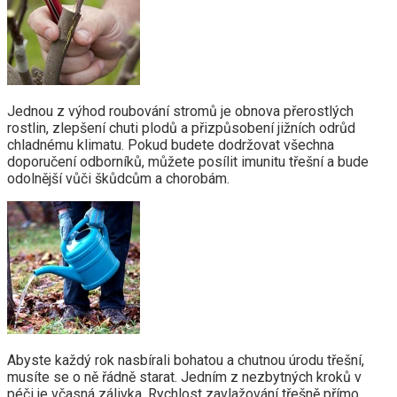
Jednou z výhod roubování stromů je obnova přerostlých
rostlin, zlepšení chuti plodů a přizpůsobení jižních odrůd
chladnému klimatu. Pokud budete dodržovat všechna
doporučení odborníků, můžete posílit imunitu třešní a bude
odolnější vůči škůdcům a chorobám.
Abyste každý rok nasbírali bohatou a chutnou úrodu třešní,
musíte se o ně řádně starat. Jedním z nezbytných kroků v
péči je včasná zálivka. Rychlost zavlažování třešně přímo