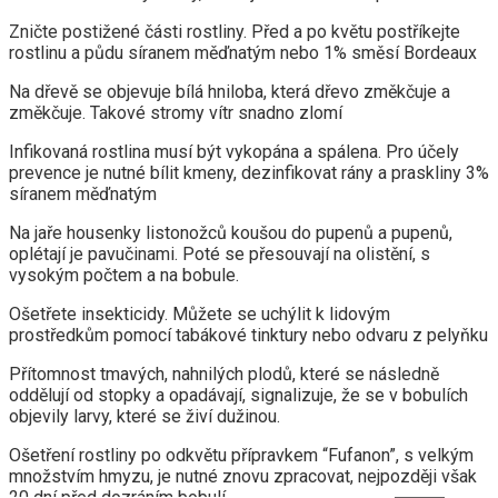
Zničte postižené části rostliny. Před a po květu postříkejte
rostlinu a půdu síranem měďnatým nebo 1% směsí Bordeaux
Na dřevě se objevuje bílá hniloba, která dřevo změkčuje a
změkčuje. Takové stromy vítr snadno zlomí
Infikovaná rostlina musí být vykopána a spálena. Pro účely
prevence je nutné bílit kmeny, dezinfikovat rány a praskliny 3%
síranem měďnatým
Na jaře housenky listonožců koušou do pupenů a pupenů,
oplétají je pavučinami. Poté se přesouvají na olistění, s
vysokým počtem a na bobule.
Ošetřete insekticidy. Můžete se uchýlit k lidovým
prostředkům pomocí tabákové tinktury nebo odvaru z pelyňku
Přítomnost tmavých, nahnilých plodů, které se následně
oddělují od stopky a opadávají, signalizuje, že se v bobulích
objevily larvy, které se živí dužinou.
Ošetření rostliny po odkvětu přípravkem “Fufanon”, s velkým
množstvím hmyzu, je nutné znovu zpracovat, nejpozději však
20 dní před dozráním bobulí