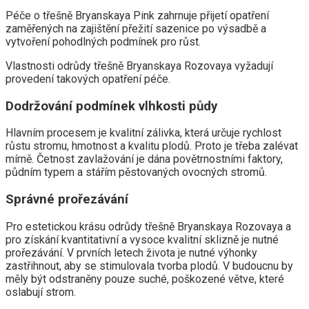
Péče o třešně Bryanskaya Pink zahrnuje přijetí opatření
zaměřených na zajištění přežití sazenice po výsadbě a
vytvoření pohodlných podmínek pro růst.
Vlastnosti odrůdy třešně Bryanskaya Rozovaya vyžadují
provedení takových opatření péče.
Dodržování podmínek vlhkosti půdy
Hlavním procesem je kvalitní zálivka, která určuje rychlost
růstu stromu, hmotnost a kvalitu plodů. Proto je třeba zalévat
mírně. Četnost zavlažování je dána povětrnostními faktory,
půdním typem a stářím pěstovaných ovocných stromů.
Správné prořezávání
Pro estetickou krásu odrůdy třešně Bryanskaya Rozovaya a
pro získání kvantitativní a vysoce kvalitní sklizně je nutné
prořezávání. V prvních letech života je nutné výhonky
zastřihnout, aby se stimulovala tvorba plodů. V budoucnu by
měly být odstraněny pouze suché, poškozené větve, které
oslabují strom.