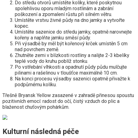
Do středu otvorů umístěte kolíky, které poskytnou
spolehlivou oporu mladým rostlinám a zabrání
poškození a zpomalení růstu při silném větru.
Umístěte vrstvu živné půdy na dno jamky a vytvořte
kopec.
Umístěte sazenice do středu jamky, opatrně narovnejte
kořeny a naplňte jamku směsí půdy.
Při výsadbě by měl být kořenový krček umístěn 5 cm
nad povrchem země.
Zhutněte zemi v blízkosti rostliny a nalijte 2-3 kbelíky
teplé vody do kruhu poblíž stonku.
Po vstřebání vlhkosti a opadnutí půdy půdu mulčujte
pilinami a rašelinou v tloušťce maximálně 10 cm.
Na konci procesu výsadby sazenici opatrně přivažte k
podpůrnému kolíku.
Třešně Bryansk Yellow zasazené v zahradě přinesou spoustu
pozitivních emocí: radost do očí, čistý vzduch do plic a
blaženost chuťovým pohárkům.
Kulturní následná péče