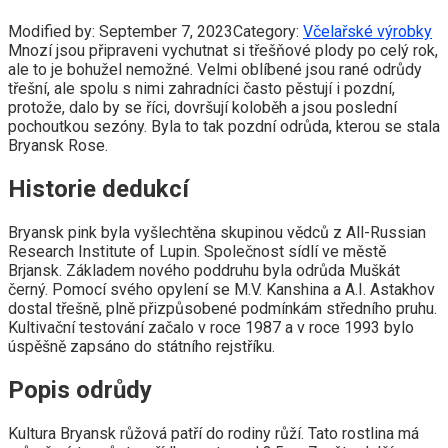
Modified by:
September 7, 2023
Category:
Včelařské výrobky
Mnozí jsou připraveni vychutnat si třešňové plody po celý rok,
ale to je bohužel nemožné. Velmi oblíbené jsou rané odrůdy
třešní, ale spolu s nimi zahradníci často pěstují i ​​pozdní,
protože, dalo by se říci, dovršují koloběh a jsou poslední
pochoutkou sezóny. Byla to tak pozdní odrůda, kterou se stala
Bryansk Rose.
Historie dedukcí
Bryansk pink byla vyšlechtěna skupinou vědců z All-Russian
Research Institute of Lupin. Společnost sídlí ve městě
Brjansk. Základem nového poddruhu byla odrůda Muškát
černý. Pomocí svého opylení se M.V. Kanshina a A.I. Astakhov
dostal třešně, plně přizpůsobené podmínkám středního pruhu.
Kultivační testování začalo v roce 1987 a v roce 1993 bylo
úspěšně zapsáno do státního rejstříku.
Popis odrůdy
Kultura Bryansk růžová patří do rodiny růží. Tato rostlina má