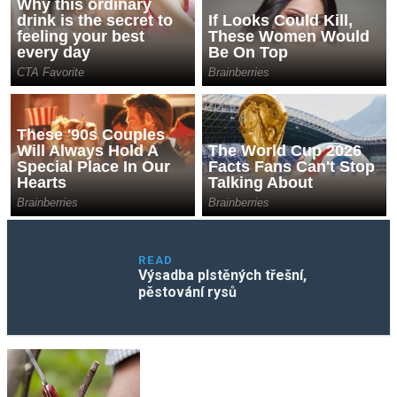
READ
Výsadba plstěných třešní,
pěstování rysů