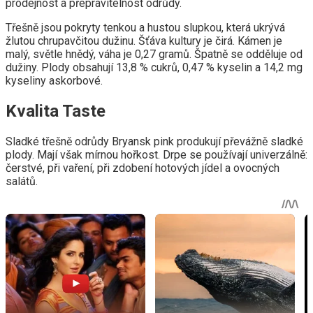
prodejnost a přepravitelnost odrůdy.
Třešně jsou pokryty tenkou a hustou slupkou, která ukrývá
žlutou chrupavčitou dužinu. Šťáva kultury je čirá. Kámen je
malý, světle hnědý, váha je 0,27 gramů. Špatně se odděluje od
dužiny. Plody obsahují 13,8 % cukrů, 0,47 % kyselin a 14,2 mg
kyseliny askorbové.
Kvalita Taste
Sladké třešně odrůdy Bryansk pink produkují převážně sladké
plody. Mají však mírnou hořkost. Drpe se používají univerzálně:
čerstvé, při vaření, při zdobení hotových jídel a ovocných
salátů.