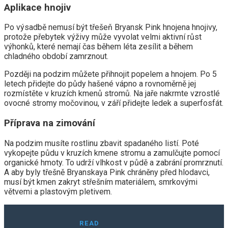
Aplikace hnojiv
Po výsadbě nemusí být třešeň Bryansk Pink hnojena hnojivy,
protože přebytek výživy může vyvolat velmi aktivní růst
výhonků, které nemají čas během léta zesílit a během
chladného období zamrznout.
Později na podzim můžete přihnojit popelem a hnojem. Po 5
letech přidejte do půdy hašené vápno a rovnoměrně jej
rozmístěte v kruzích kmenů stromů. Na jaře nakrmte vzrostlé
ovocné stromy močovinou, v září přidejte ledek a superfosfát.
Příprava na zimování
Na podzim musíte rostlinu zbavit spadaného listí. Poté
vykopejte půdu v ​​kruzích kmene stromu a zamulčujte pomocí
organické hmoty. To udrží vlhkost v půdě a zabrání promrznutí.
A aby byly třešně Bryanskaya Pink chráněny před hlodavci,
musí být kmen zakryt střešním materiálem, smrkovými
větvemi a plastovým pletivem.
READ