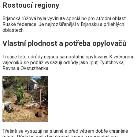
Rostoucí regiony
Brjanská růžová byla vyvinuta speciálně pro střední oblast
Ruské federace. Je nejrozšířenější v Brjansku a přilehlých
oblastech.
Vlastní plodnost a potřeba opylovačů
Třešně této odrůdy nejsou samostatně opylovány. K vytvoření
vaječníků se poblíž vysazují odrůdy jako Iput, Tyutchevka,
Revna a Ovstuzhenka.
Třešně se vysazují na slunné a před větrem dobře chráněné
místo. Půda by měla být úrodná, kyprá a propustná pro