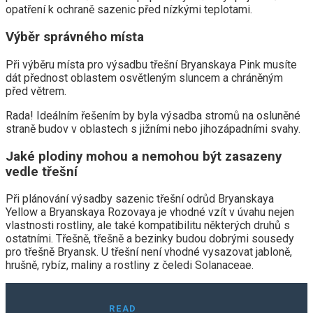
opatření k ochraně sazenic před nízkými teplotami.
Výběr správného místa
Při výběru místa pro výsadbu třešní Bryanskaya Pink musíte
dát přednost oblastem osvětleným sluncem a chráněným
před větrem.
Rada! Ideálním řešením by byla výsadba stromů na osluněné
straně budov v oblastech s jižními nebo jihozápadními svahy.
Jaké plodiny mohou a nemohou být zasazeny
vedle třešní
Při plánování výsadby sazenic třešní odrůd Bryanskaya
Yellow a Bryanskaya Rozovaya je vhodné vzít v úvahu nejen
vlastnosti rostliny, ale také kompatibilitu některých druhů s
ostatními. Třešně, třešně a bezinky budou dobrými sousedy
pro třešně Bryansk. U třešní není vhodné vysazovat jabloně,
hrušně, rybíz, maliny a rostliny z čeledi Solanaceae.
READ