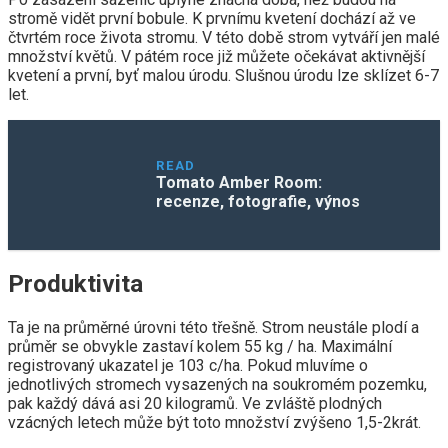
stromě vidět první bobule. K prvnímu kvetení dochází až ve
čtvrtém roce života stromu. V této době strom vytváří jen malé
množství květů. V pátém roce již můžete očekávat aktivnější
kvetení a první, byť malou úrodu. Slušnou úrodu lze sklízet 6-7
let.
READ
Tomato Amber Room:
recenze, fotografie, výnos
Produktivita
Ta je na průměrné úrovni této třešně. Strom neustále plodí a
průměr se obvykle zastaví kolem 55 kg / ha. Maximální
registrovaný ukazatel je 103 c/ha. Pokud mluvíme o
jednotlivých stromech vysazených na soukromém pozemku,
pak každý dává asi 20 kilogramů. Ve zvláště plodných
vzácných letech může být toto množství zvýšeno 1,5-2krát.