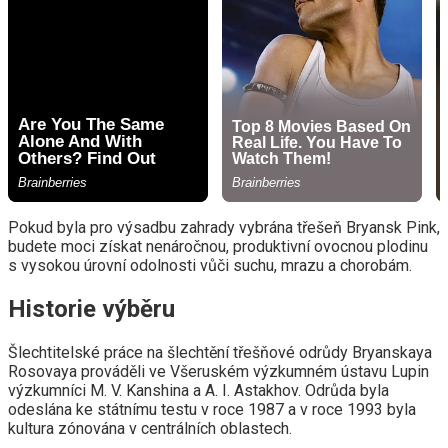
Pokud byla pro výsadbu zahrady vybrána třešeň Bryansk Pink,
budete moci získat nenáročnou, produktivní ovocnou plodinu
s vysokou úrovní odolnosti vůči suchu, mrazu a chorobám.
Historie výběru
Šlechtitelské práce na šlechtění třešňové odrůdy Bryanskaya
Rosovaya prováděli ve Všeruském výzkumném ústavu Lupin
výzkumníci M. V. Kanshina a A. I. Astakhov. Odrůda byla
odeslána ke státnímu testu v roce 1987 a v roce 1993 byla
kultura zónována v centrálních oblastech.