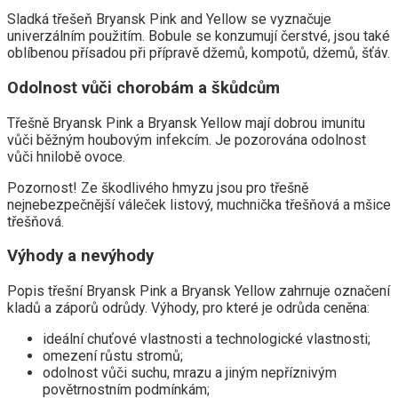
Sladká třešeň Bryansk Pink and Yellow se vyznačuje
univerzálním použitím. Bobule se konzumují čerstvé, jsou také
oblíbenou přísadou při přípravě džemů, kompotů, džemů, šťáv.
Odolnost vůči chorobám a škůdcům
Třešně Bryansk Pink a Bryansk Yellow mají dobrou imunitu
vůči běžným houbovým infekcím. Je pozorována odolnost
vůči hnilobě ovoce.
Pozornost! Ze škodlivého hmyzu jsou pro třešně
nejnebezpečnější váleček listový, muchnička třešňová a mšice
třešňová.
Výhody a nevýhody
Popis třešní Bryansk Pink a Bryansk Yellow zahrnuje označení
kladů a záporů odrůdy. Výhody, pro které je odrůda ceněna:
ideální chuťové vlastnosti a technologické vlastnosti;
omezení růstu stromů;
odolnost vůči suchu, mrazu a jiným nepříznivým
povětrnostním podmínkám;