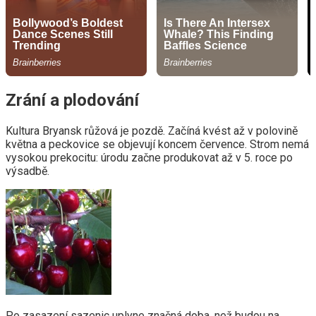
Zrání a plodování
Kultura Bryansk růžová je pozdě. Začíná kvést až v polovině
května a peckovice se objevují koncem července. Strom nemá
vysokou prekocitu: úrodu začne produkovat až v 5. roce po
výsadbě.
Po zasazení sazenic uplyne značná doba, než budou na