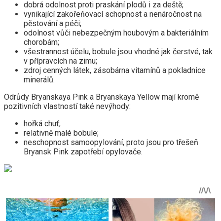
dobrá odolnost proti praskání plodů i za deště;
vynikající zakořeňovací schopnost a nenáročnost na
pěstování a péči;
odolnost vůči nebezpečným houbovým a bakteriálním
chorobám;
všestrannost účelu, bobule jsou vhodné jak čerstvé, tak
v přípravcích na zimu;
zdroj cenných látek, zásobárna vitamínů a pokladnice
minerálů.
Odrůdy Bryanskaya Pink a Bryanskaya Yellow mají kromě
pozitivních vlastností také nevýhody:
hořká chuť;
relativně malé bobule;
neschopnost samoopylování, proto jsou pro třešeň
Bryansk Pink zapotřebí opylovače.