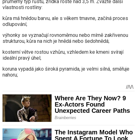
průměrný typ růstu, zřídka roste nad 3,5 m. Zvažte další
vlastnosti rostliny:
kůra má hnědou barvu, ale s věkem tmavne, začíná proces
odlupování;
výhonky se vyznačují rovnoměrnou nebo mírně zakřivenou
strukturou, kůra na nich je hnědá nebo šedohnědá;
kosterní větve rostou vzhůru, vzhledem ke kmeni svírají
ideální pravý úhel;
koruna vypadá jako široká pyramida, je velmi silná, směřuje
nahoru;