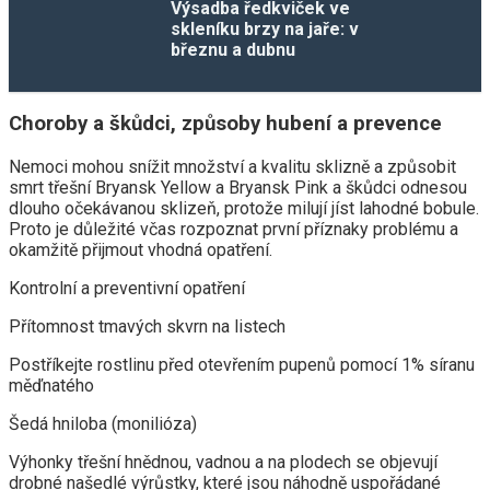
Výsadba ředkviček ve
skleníku brzy na jaře: v
březnu a dubnu
Choroby a škůdci, způsoby hubení a prevence
Nemoci mohou snížit množství a kvalitu sklizně a způsobit
smrt třešní Bryansk Yellow a Bryansk Pink a škůdci odnesou
dlouho očekávanou sklizeň, protože milují jíst lahodné bobule.
Proto je důležité včas rozpoznat první příznaky problému a
okamžitě přijmout vhodná opatření.
Kontrolní a preventivní opatření
Přítomnost tmavých skvrn na listech
Postříkejte rostlinu před otevřením pupenů pomocí 1% síranu
měďnatého
Šedá hniloba (monilióza)
Výhonky třešní hnědnou, vadnou a na plodech se objevují
drobné našedlé výrůstky, které jsou náhodně uspořádané