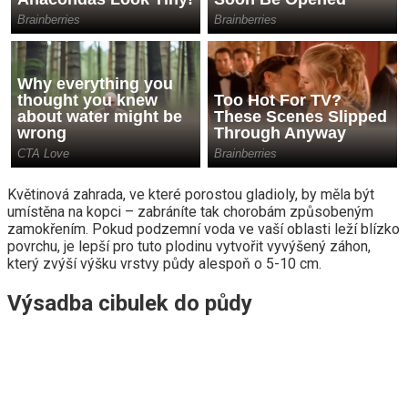
Květinová zahrada, ve které porostou gladioly, by měla být
umístěna na kopci – zabráníte tak chorobám způsobeným
zamokřením. Pokud podzemní voda ve vaší oblasti leží blízko
povrchu, je lepší pro tuto plodinu vytvořit vyvýšený záhon,
který zvýší výšku vrstvy půdy alespoň o 5-10 cm.
Výsadba cibulek do půdy