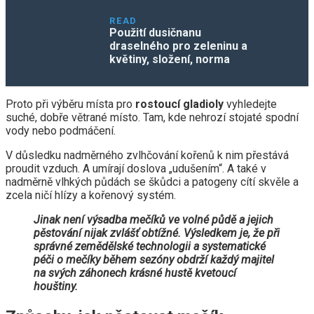
READ
Použití dusičnanu
draselného pro zeleninu a
květiny, složení, norma
Proto při výběru místa pro
rostoucí gladioly
vyhledejte
suché, dobře větrané místo. Tam, kde nehrozí stojaté spodní
vody nebo podmáčení.
V důsledku nadměrného zvlhčování kořenů k nim přestává
proudit vzduch. A umírají doslova „udušením“. A také v
nadměrně vlhkých půdách se škůdci a patogeny cítí skvěle a
zcela ničí hlízy a kořenový systém.
Jinak není výsadba mečíků ve volné půdě a jejich
pěstování nijak zvlášť obtížné. Výsledkem je, že při
správné zemědělské technologii a systematické
péči o mečíky během sezóny obdrží každý majitel
na svých záhonech krásné hustě kvetoucí
houštiny.