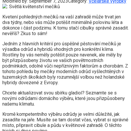
Modified by:
September 7, 2023
Category:
Včelařské výrobky
Kvetení pohledných mečíků na vaší zahradě může trvat jen
dva týdny, nebo vás může potěšit minimálně polovinu léta a
dokonce i část podzimu. K tomu stačí cibulky správně zasadit.
nevěříš? Zkus to sám!
Jedním z hlavních kritérií pro úspěšné pěstování mečíků je
výsadba odrůd a hybridů vhodných pro konkrétní klima.
Rostliny by vás neměly potěšit pouze navenek, ale měly by
být přizpůsobeny životu ve vašich povětrnostních
podmínkách, odolné vůči nepříznivým faktorům a chorobám. Z
tohoto pohledu by mečíky moderních odrůd vyšlechtěných v
tuzemských školkách byly rozumnější volbou než holandské
hybridy dovezené z Evropy.
Chcete aktualizovat svou sbírku gladiol? Seznamte se s
novými odrůdami domácího výběru, které jsou přizpůsobeny
našemu klimatu.
Kromě kompetentního výběru odrůdy je velmi důležité, jak
zasadíte na jaře. Musíte se tam dostat včas, vybrat si správné
místo, připravit cibule a půdu v ​​květinové zahradě. O těchto
tricích si dnes povíme.