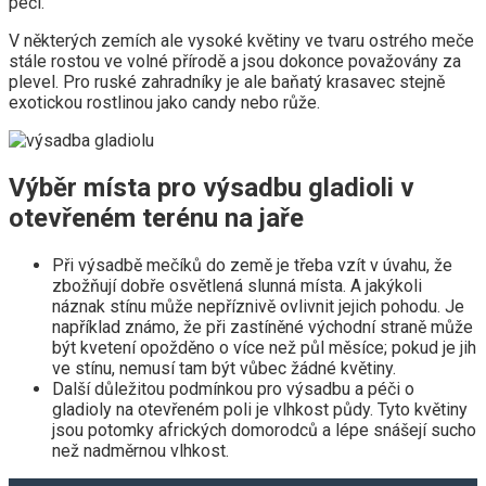
péči.
V některých zemích ale vysoké květiny ve tvaru ostrého meče
stále rostou ve volné přírodě a jsou dokonce považovány za
plevel. Pro ruské zahradníky je ale baňatý krasavec stejně
exotickou rostlinou jako candy nebo růže.
Výběr místa pro výsadbu gladioli v
otevřeném terénu na jaře
Při výsadbě mečíků do země je třeba vzít v úvahu, že
zbožňují dobře osvětlená slunná místa. A jakýkoli
náznak stínu může nepříznivě ovlivnit jejich pohodu. Je
například známo, že při zastíněné východní straně může
být kvetení opožděno o více než půl měsíce; pokud je jih
ve stínu, nemusí tam být vůbec žádné květiny.
Další důležitou podmínkou pro výsadbu a péči o
gladioly na otevřeném poli je vlhkost půdy. Tyto květiny
jsou potomky afrických domorodců a lépe snášejí sucho
než nadměrnou vlhkost.