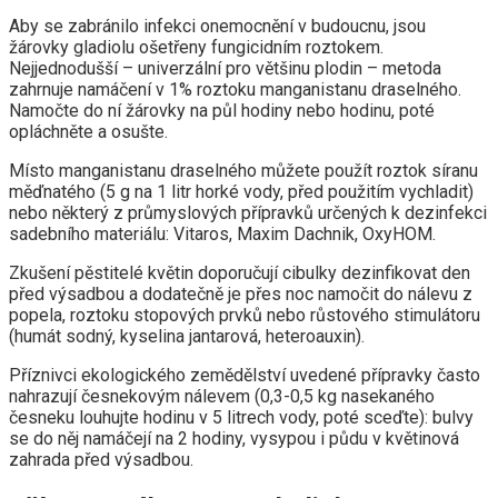
Aby se zabránilo infekci onemocnění v budoucnu, jsou
žárovky gladiolu ošetřeny fungicidním roztokem.
Nejjednodušší – univerzální pro většinu plodin – metoda
zahrnuje namáčení v 1% roztoku manganistanu draselného.
Namočte do ní žárovky na půl hodiny nebo hodinu, poté
opláchněte a osušte.
Místo manganistanu draselného můžete použít roztok síranu
měďnatého (5 g na 1 litr horké vody, před použitím vychladit)
nebo některý z průmyslových přípravků určených k dezinfekci
sadebního materiálu: Vitaros, Maxim Dachnik, OxyHOM.
Zkušení pěstitelé květin doporučují cibulky dezinfikovat den
před výsadbou a dodatečně je přes noc namočit do nálevu z
popela, roztoku stopových prvků nebo růstového stimulátoru
(humát sodný, kyselina jantarová, heteroauxin).
Příznivci ekologického zemědělství uvedené přípravky často
nahrazují česnekovým nálevem (0,3-0,5 kg nasekaného
česneku louhujte hodinu v 5 litrech vody, poté sceďte): bulvy
se do něj namáčejí na 2 hodiny, vysypou i půdu v květinová
zahrada před výsadbou.