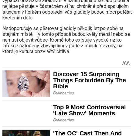
vypadat obzvláště atraktivní. V jižním klimatu se tato plodina
nejlépe pěstuje v částečném stínu: chráněné před spalujícím
sluncem v horkém odpoledni vás gladioly budou moci potěšit
kvetením déle.
Nedoporučuje se pěstovat gladioly několik let po sobě na
stejném místě – v tomto případě budou květy menší nebo se
nemusí objevit vůbec. Kromě toho existuje vysoké riziko
infekce patogeny zbývajícími v půdě z minulé sezóny, na
které je kultura obzvláště citlivá.