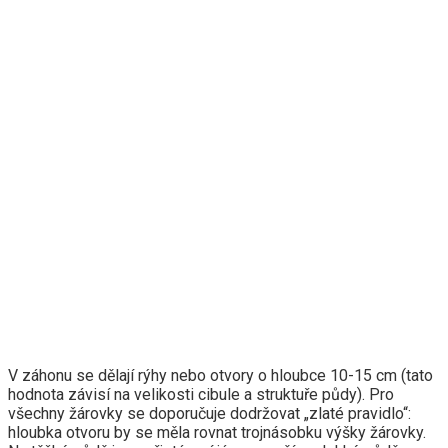
V záhonu se dělají rýhy nebo otvory o hloubce 10-15 cm (tato
hodnota závisí na velikosti cibule a struktuře půdy). Pro
všechny žárovky se doporučuje dodržovat „zlaté pravidlo“:
hloubka otvoru by se měla rovnat trojnásobku výšky žárovky.