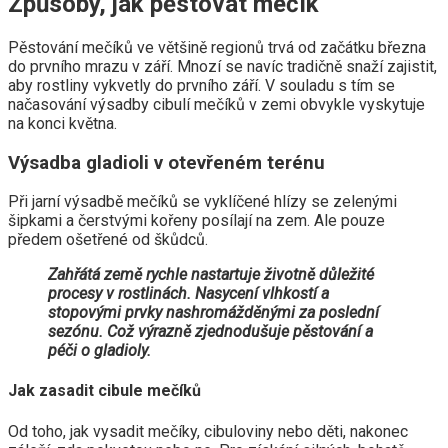
Způsoby, jak pěstovat mečík
Pěstování mečíků ve většině regionů trvá od začátku března
do prvního mrazu v září. Mnozí se navíc tradičně snaží zajistit,
aby rostliny vykvetly do prvního září. V souladu s tím se
načasování výsadby cibulí mečíků v zemi obvykle vyskytuje
na konci května.
Výsadba gladioli v otevřeném terénu
Při jarní výsadbě mečíků se vyklíčené hlízy se zelenými
šipkami a čerstvými kořeny posílají na zem. Ale pouze
předem ošetřené od škůdců.
Zahřátá země rychle nastartuje životně důležité
procesy v rostlinách. Nasycení vlhkostí a
stopovými prvky nashromážděnými za poslední
sezónu. Což výrazně zjednodušuje pěstování a
péči o gladioly.
Jak zasadit cibule mečíků
Od toho, jak vysadit mečíky, cibuloviny nebo děti, nakonec