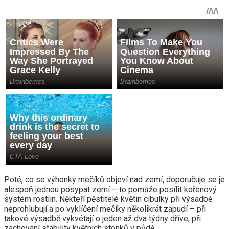
Poté, co se výhonky mečíků objeví nad zemí, doporučuje se je
alespoň jednou posypat zemí – to pomůže posílit kořenový
systém rostlin. Někteří pěstitelé květin cibulky při výsadbě
neprohlubují a po vyklíčení mečíky několikrát zapudí – při
takové výsadbě vykvétají o jeden až dva týdny dříve, při
zachování stability květních stonků v půdě.