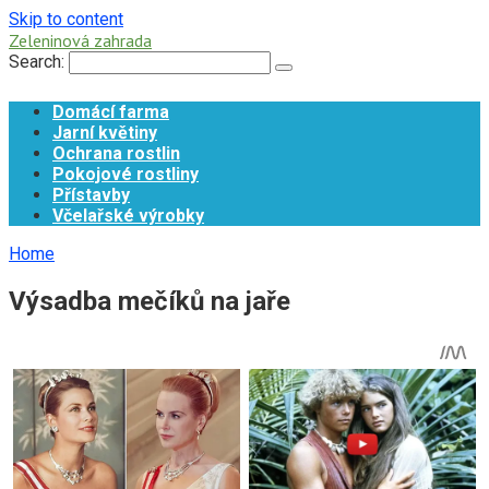
Skip to content
Zeleninová zahrada
Search:
Domácí farma
Jarní květiny
Ochrana rostlin
Pokojové rostliny
Přístavby
Včelařské výrobky
Home
Výsadba mečíků na jaře