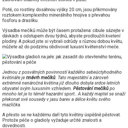
Poté, co rostliny dosáhnou výšky 20 cm, jsou přikrmovány
roztokem komplexního minerálního hnojiva s převahou
fosforu a draslíku.
Výsadba mečíků může být časem protažena: cibule sázejte v
dávkách s odstupem dvou týdnů, abyste prodloužili kvetení
plodiny. A pokud jste si vybrali odrůdy s různou dobou květu,
můžete až do podzimu obdivovat luxusní květenství-meče.
Jednou z posvátných povinností každého sebeúctyhodného
květináře je
п
návrh mečíků
. Tato majestátní a zároveň
extrémně nenáročná květina již dlouho dobyla srdce letních
obyvatel svým luxusním vzhledem.
Pěstování mečíků
po
mnoho let je to téměř hazardní sport.. A každý majitel se snaží
překonat své sousedy v jasu barev a délce květu svého
mazlíčka.
A přesto se ne každému daří tyto květiny úspěšně pěstovat.
Protože péče o gladioly vyžaduje určité znalosti a
dovednosti.