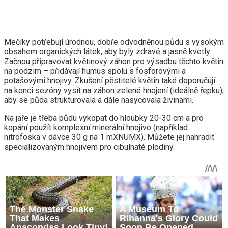
Mečíky potřebují úrodnou, dobře odvodněnou půdu s vysokým
obsahem organických látek, aby byly zdravé a jasně kvetly.
Začnou připravovat květinový záhon pro výsadbu těchto květin
na podzim – přidávají humus spolu s fosforovými a
potašovými hnojivy. Zkušení pěstitelé květin také doporučují
na konci sezóny vysít na záhon zelené hnojení (ideálně řepku),
aby se půda strukturovala a dále nasycovala živinami.
Na jaře je třeba půdu vykopat do hloubky 20-30 cm a pro
kopání použít komplexní minerální hnojivo (například
nitrofoska v dávce 30 g na 1 mXNUMX). Můžete jej nahradit
specializovaným hnojivem pro cibulnaté plodiny.