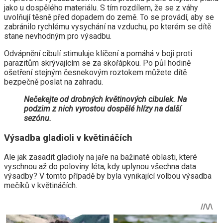
jako u dospělého materiálu. S tím rozdílem, že se z váhy
uvolňují těsně před dopadem do země. To se provádí, aby se
zabránilo rychlému vysychání na vzduchu, po kterém se dítě
stane nevhodným pro výsadbu.
Odvápnění cibulí stimuluje klíčení a pomáhá v boji proti
parazitům skrývajícím se za skořápkou. Po půl hodině
ošetření stejným česnekovým roztokem můžete dítě
bezpečně poslat na zahradu.
Nečekejte od drobných květinových cibulek. Na
podzim z nich vyrostou dospělé hlízy na další
sezónu.
Výsadba gladioli v květináčích
Ale jak zasadit gladioly na jaře na bažinaté oblasti, které
vyschnou až do poloviny léta, kdy uplynou všechna data
výsadby? V tomto případě by byla vynikající volbou výsadba
mečíků v květináčích.