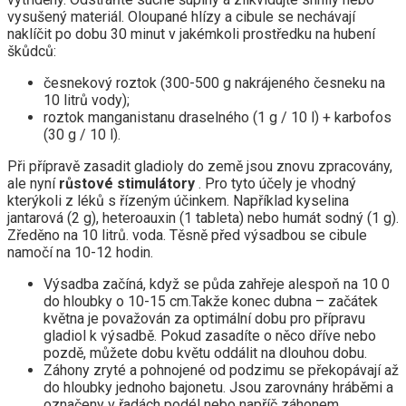
vysušený materiál. Oloupané hlízy a cibule se nechávají
naklíčit po dobu 30 minut v jakémkoli prostředku na hubení
škůdců:
česnekový roztok (300-500 g nakrájeného česneku na
10 litrů vody);
roztok manganistanu draselného (1 g / 10 l) + karbofos
(30 g / 10 l).
Při přípravě zasadit gladioly do země jsou znovu zpracovány,
ale nyní
růstové stimulátory
. Pro tyto účely je vhodný
kterýkoli z léků s řízeným účinkem. Například kyselina
jantarová (2 g), heteroauxin (1 tableta) nebo humát sodný (1 g).
Zředěno na 10 litrů. voda. Těsně před výsadbou se cibule
namočí na 10-12 hodin.
Výsadba začíná, když se půda zahřeje alespoň na 10 0
do hloubky o 10-15 cm.Takže konec dubna – začátek
května je považován za optimální dobu pro přípravu
gladiol k výsadbě. Pokud zasadíte o něco dříve nebo
pozdě, můžete dobu květu oddálit na dlouhou dobu.
Záhony zryté a pohnojené od podzimu se překopávají až
do hloubky jednoho bajonetu. Jsou zarovnány hráběmi a
označeny v řadách podél nebo napříč záhonem.