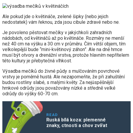
Ale pokud jde o květináče, zelené šipky (nebo jejich
nedostatek) vám řeknou, zda jsou cibule zdravé nebo ne.
Je povoleno pěstovat mečíky v jakýchkoli zahradních
nádobách, od květináčů až po květináče. Rozměry ne menší
než 40 cm na výšku a 30 cm v průměru. Čím větší objem, tím
velkolepější bude “mini-květinový záhon”. Ale na dně hrnce
musí být otvory a drenážní vrstva, protože hlavním nepřítelem
této kultury je přebytečná vlhkost.
Výsadba mečíků do živné půdy s mulčováním povrchové
vrstvy je poměrně hustá. Ale nezapomeňte, že při zahuštění
budou rostliny slabé, s malými květy. Za nejúspěšnější
hrnkové odrůdy jsou považovány nízké a středně velké
odrůdy do výšky 60-70 cm.
READ
Ruská bílá koza: plemenné
znaky, ctnosti a chov zvířat