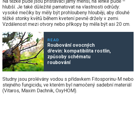
Na těžké půdě jsou přistávací jámy menší, na lehké půdě –
hlubší. Je také důležité pamatovat na vlastnosti odrůdy:
vysoké mečíky by měly být prohloubeny hlouběji, aby dlouhé
těžké stonky květů během kvetení pevně držely v zemi.
Vzdálenost mezi otvory nebo příkopy by měla být asi 20 cm.
READ
Roubování ovocných
dřevin: kompatibilita rostlin,
způsoby schématu
roubování
Studny jsou prolévány vodou s přídavkem Fitosporinu-M nebo
stejného fungicidu, ve kterém byl namočený sadební materiál
(Vitaros, Maxim Dachnik, OxyHOM).