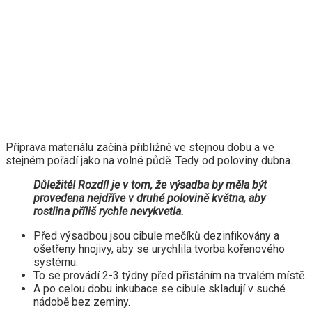
Příprava materiálu začíná přibližně ve stejnou dobu a ve
stejném pořadí jako na volné půdě. Tedy od poloviny dubna.
Důležité! Rozdíl je v tom, že výsadba by měla být
provedena nejdříve v druhé polovině května, aby
rostlina příliš rychle nevykvetla.
Před výsadbou jsou cibule mečíků dezinfikovány a
ošetřeny hnojivy, aby se urychlila tvorba kořenového
systému.
To se provádí 2-3 týdny před přistáním na trvalém místě.
A po celou dobu inkubace se cibule skladují v suché
nádobě bez zeminy.