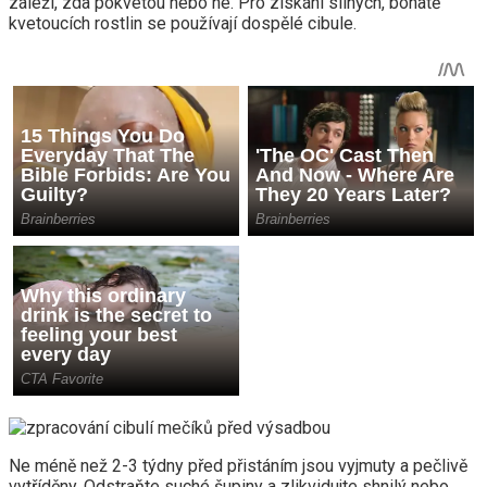
záleží, zda pokvetou nebo ne. Pro získání silných, bohatě
kvetoucích rostlin se používají dospělé cibule.
Ne méně než 2-3 týdny před přistáním jsou vyjmuty a pečlivě
vytříděny. Odstraňte suché šupiny a zlikvidujte shnilý nebo