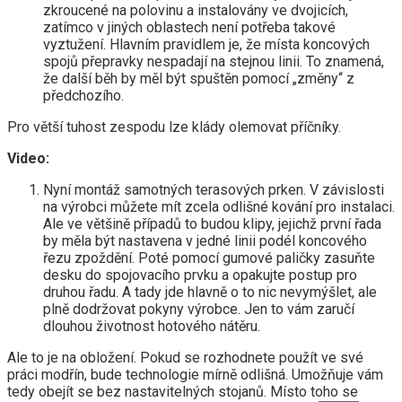
zkroucené na polovinu a instalovány ve dvojicích,
zatímco v jiných oblastech není potřeba takové
vyztužení. Hlavním pravidlem je, že místa koncových
spojů přepravky nespadají na stejnou linii. To znamená,
že další běh by měl být spuštěn pomocí „změny“ z
předchozího.
Pro větší tuhost zespodu lze klády olemovat příčníky.
Video:
Nyní montáž samotných terasových prken. V závislosti
na výrobci můžete mít zcela odlišné kování pro instalaci.
Ale ve většině případů to budou klipy, jejichž první řada
by měla být nastavena v jedné linii podél koncového
řezu zpoždění. Poté pomocí gumové paličky zasuňte
desku do spojovacího prvku a opakujte postup pro
druhou řadu. A tady jde hlavně o to nic nevymýšlet, ale
plně dodržovat pokyny výrobce. Jen to vám zaručí
dlouhou životnost hotového nátěru.
Ale to je na obložení. Pokud se rozhodnete použít ve své
práci modřín, bude technologie mírně odlišná. Umožňuje vám
tedy obejít se bez nastavitelných stojanů. Místo toho se