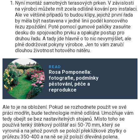
Nyní montáž samotných terasových prken. V závislosti
na výrobci můžete mít zcela odlišné kování pro instalaci.
Ale ve většině případů to budou klipy, jejichž první řada
by měla být nastavena v jedné linii podél koncového
řezu zpoždění. Poté pomocí gumové paličky zasuňte
desku do spojovacího prvku a opakujte postup pro
druhou řadu. A tady jde hlavně o to nic nevymýšlet, ale
plně dodržovat pokyny výrobce. Jen to vám zaručí
dlouhou životnost hotového nátěru.
READ
Rosa Pomponella:
fotografie, podmínky
pěstování, péče a
reprodukce
Ale to je na obložení. Pokud se rozhodnete použít ve své
práci modřín, bude technologie mírně odlišná. Umožňuje vám
tedy obejít se bez nastavitelných stojanů. Místo toho se
používá tenký štěrkový polštář asi 50-70 mm, který se
vyrovná a na jehož povrch se položí překližkové zbytky o
průřezu 350-400 a na ně se již položí dřevěná polena.