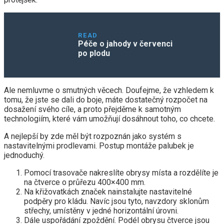
READ
Péče o jahody v červenci
po plodu
Ale nemluvme o smutných věcech. Doufejme, že vzhledem k
tomu, že jste se dali do boje, máte dostatečný rozpočet na
dosažení svého cíle, a proto přejděme k samotným
technologiím, které vám umožňují dosáhnout toho, co chcete.
A nejlepší by zde měl být rozpoznán jako systém s
nastavitelnými prodlevami. Postup montáže palubek je
jednoduchý.
Pomocí trasovače nakreslíte obrysy místa a rozdělíte je
na čtverce o průřezu 400×400 mm.
Na křižovatkách značek nainstalujte nastavitelné
podpěry pro kládu. Navíc jsou tyto, navzdory sklonům
střechy, umístěny v jedné horizontální úrovni.
Dále uspořádání zpoždění. Podél obrysu čtverce jsou