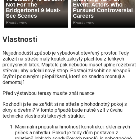
Vlastnosti
Nejjednodušší způsob je vybudovat otevřený prostor. Tedy
založit na střeše malý koutek zakrytý plachtou z lehkých
prodyšných látek. Majitelé pak nebudou muset úplně rozebírat
střechu, aby udělali nový strop. Postačí zásobit se alespoň
čtyřmi posuvnými přepážkami, které se snadno montují a
demontují.
Před výstavbou terasy musíte znát nuance
Rozhodli jste se zařídit si na střeše plnohodnotný pokoj s
okny a dveřmi? V tomto případě bude nutné vzít v úvahu
technické vlastnosti takových struktur:
Maximální přípustná hmotnost konstrukcí, skleněných
příček a nábytku. Pokud je tedy dům postaven z
relativně lehkých sendvičových panelů, je nebezpečné