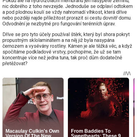
Pokud ale na hydroizolační membránu jen nasypete zeminu,
nic dobrého z toho nevzejde. Jednoduše se odplaví odtokem
a pod plodnou koulí se vždy nahromadí vlhkost, která dříve
nebo později najde příležitost prorazit si cestu dovnitř domu.
Odvodnění je nezbytné pro fungování terénních úprav.
Dříve se pro tyto účely používal štěrk, který byl shora pokryt
propustným sklolaminátem a na něj již byla nasypána
černozem a vysévány rostliny. Kámen je ale těžká věc, a když
spočítáme podkladové vrstvy, pochopíme, že už se tam
koncentruje více než jedna tuna, tak proč dům dodatečně
přetěžovat?