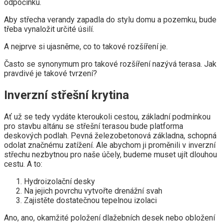
odpočinku.
Aby střecha verandy zapadla do stylu domu a pozemku, bude
třeba vynaložit určité úsilí.
A nejprve si ujasněme, co to takové rozšíření je.
Často se synonymum pro takové rozšíření nazývá terasa. Jak
pravdivé je takové tvrzení?
Inverzní střešní krytina
Ať už se tedy vydáte kteroukoli cestou, základní podmínkou
pro stavbu altánu se střešní terasou bude platforma
deskových podlah. Pevná železobetonová základna, schopná
odolat značnému zatížení. Ale abychom ji proměnili v inverzní
střechu nezbytnou pro naše účely, budeme muset ujít dlouhou
cestu. A to:
Hydroizolační desky
Na jejich povrchu vytvořte drenážní svah
Zajistěte dostatečnou tepelnou izolaci
Ano, ano, okamžité položení dlažebních desek nebo obložení