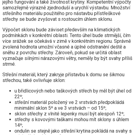
jejího fungování a také životnost krytiny. Kompetentní výpočty
samozřejmě výrazně zjednoduší a urychlí výstavbu. Množství
střešního materiálu použitého pro nástavbu přístřeškové
střechy se bude zvyšovat s rostoucím úhlem sklonu.
Výpočet sklonu bude záviset především na klimatických
podmínkách v konkrétní oblasti. Tento úhel bude strmější, čím
více srážek se očekává v zimě v konkrétním regionu. Správně
zvolená hodnota umožní včasné a úplné odstranění deště a
sněhu z povrchu střechy. Zároveň, pokud se určitá oblast
vyznačuje silnými nárazovými větry, neměly by být svahy příliš
strmé.
Střešní materiál, který zakryje přístavbu k domu se šikmou
střechou, také ovlivňuje sklon:
u břidlicových nebo taškových střech by měl být úhel od
22º;
střešní materiál položený ve 2 vrstvách předpokládá
minimální sklon 5º a ve 3 vrstvách – od 15º;
sklon střechy z vlnité lepenky musí být alespoň 12º;
střechy s kovovými taškami mohou mít sklony s úhlem
14º;
ondulin se stejně jako střešní krytina pokládá na svahy s