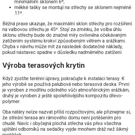
minimálním sklonem 6º;
měkké tašky se montují na střechy se sklonem nejméně
11º.
Běžná praxe ukazuje, že maximální sklon střechy pro rozšíření
na valbovou střechu je 45º. Stojí za zmínku, že volba úhlu
sklonu střechy bude do značné míry ovlivněna očekávaným
zatížením systému krokví způsobeným větrem a srážkami.
Chyba v návrhu může mít za následek dodatečné náklady,
pokud nástavec spadne v důsledku nadměrného zatížení.
Výroba terasových krytin
Když zjistíte terénní úpravy, pokračujte k instalaci terasy. K
jeho výrobě se používá palubová nebo terasová deska. První
je vyroben z modřínu odolného vůči atmosférickým srážkám,
druhý je vyroben z ještě spolehlivějšího kompozitu dřevo-
polymer.
Oba nátěry nelze nazvat příliš rozpočtovými, ale přiznejme si,
že střešní terasa ani rámového domu není potěšením pro
chudé. Navíc i obyčejná plochá střecha vás přes všechna
ujištění odborníků na sedačky vyjde mnohem dráž než šikmý
protějšek.