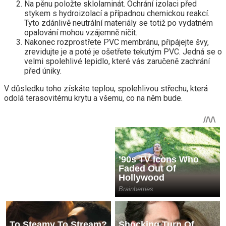
Na pěnu položte sklolaminát. Ochrání izolaci před
stykem s hydroizolací a případnou chemickou reakcí.
Tyto zdánlivě neutrální materiály se totiž po vydatném
opalování mohou vzájemně ničit.
Nakonec rozprostřete PVC membránu, připájejte švy,
zrevidujte je a poté je ošetřete tekutým PVC. Jedná se o
velmi spolehlivé lepidlo, které vás zaručeně zachrání
před úniky.
V důsledku toho získáte teplou, spolehlivou střechu, která
odolá terasovitému krytu a všemu, co na něm bude.