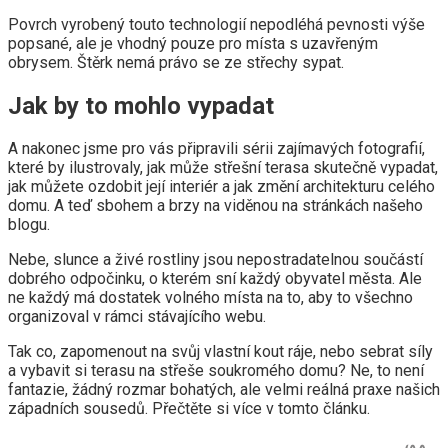
Povrch vyrobený touto technologií nepodléhá pevnosti výše
popsané, ale je vhodný pouze pro místa s uzavřeným
obrysem. Štěrk nemá právo se ze střechy sypat.
Jak by to mohlo vypadat
A nakonec jsme pro vás připravili sérii zajímavých fotografií,
které by ilustrovaly, jak může střešní terasa skutečně vypadat,
jak můžete ozdobit její interiér a jak změní architekturu celého
domu. A teď sbohem a brzy na viděnou na stránkách našeho
blogu.
Nebe, slunce a živé rostliny jsou nepostradatelnou součástí
dobrého odpočinku, o kterém sní každý obyvatel města. Ale
ne každý má dostatek volného místa na to, aby to všechno
organizoval v rámci stávajícího webu.
Tak co, zapomenout na svůj vlastní kout ráje, nebo sebrat síly
a vybavit si terasu na střeše soukromého domu? Ne, to není
fantazie, žádný rozmar bohatých, ale velmi reálná praxe našich
západních sousedů. Přečtěte si více v tomto článku.