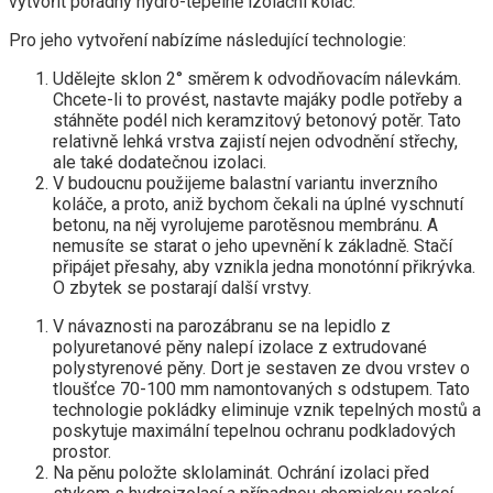
vytvořit pořádný hydro-tepelně izolační koláč.
Pro jeho vytvoření nabízíme následující technologie:
Udělejte sklon 2° směrem k odvodňovacím nálevkám.
Chcete-li to provést, nastavte majáky podle potřeby a
stáhněte podél nich keramzitový betonový potěr. Tato
relativně lehká vrstva zajistí nejen odvodnění střechy,
ale také dodatečnou izolaci.
V budoucnu použijeme balastní variantu inverzního
koláče, a proto, aniž bychom čekali na úplné vyschnutí
betonu, na něj vyrolujeme parotěsnou membránu. A
nemusíte se starat o jeho upevnění k základně. Stačí
připájet přesahy, aby vznikla jedna monotónní přikrývka.
O zbytek se postarají další vrstvy.
V návaznosti na parozábranu se na lepidlo z
polyuretanové pěny nalepí izolace z extrudované
polystyrenové pěny. Dort je sestaven ze dvou vrstev o
tloušťce 70-100 mm namontovaných s odstupem. Tato
technologie pokládky eliminuje vznik tepelných mostů a
poskytuje maximální tepelnou ochranu podkladových
prostor.
Na pěnu položte sklolaminát. Ochrání izolaci před