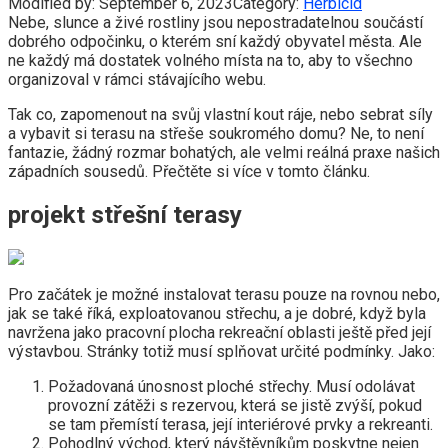
Modified by:
September 6, 2023
Category:
Herbicid
Nebe, slunce a živé rostliny jsou nepostradatelnou součástí
dobrého odpočinku, o kterém sní každý obyvatel města. Ale
ne každý má dostatek volného místa na to, aby to všechno
organizoval v rámci stávajícího webu.
Tak co, zapomenout na svůj vlastní kout ráje, nebo sebrat síly
a vybavit si terasu na střeše soukromého domu? Ne, to není
fantazie, žádný rozmar bohatých, ale velmi reálná praxe našich
západních sousedů. Přečtěte si více v tomto článku.
projekt střešní terasy
Pro začátek je možné instalovat terasu pouze na rovnou nebo,
jak se také říká, exploatovanou střechu, a je dobré, když byla
navržena jako pracovní plocha rekreační oblasti ještě před její
výstavbou. Stránky totiž musí splňovat určité podmínky. Jako:
Požadovaná únosnost ploché střechy. Musí odolávat
provozní zátěži s rezervou, která se jistě zvýší, pokud
se tam přemístí terasa, její interiérové ​​prvky a rekreanti.
Pohodlný východ, který návštěvníkům poskytne nejen