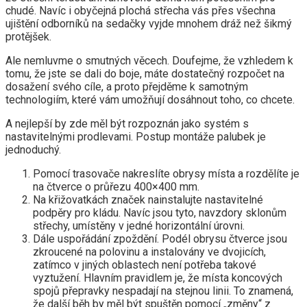
chudé. Navíc i obyčejná plochá střecha vás přes všechna
ujištění odborníků na sedačky vyjde mnohem dráž než šikmý
protějšek.
Ale nemluvme o smutných věcech. Doufejme, že vzhledem k
tomu, že jste se dali do boje, máte dostatečný rozpočet na
dosažení svého cíle, a proto přejděme k samotným
technologiím, které vám umožňují dosáhnout toho, co chcete.
A nejlepší by zde měl být rozpoznán jako systém s
nastavitelnými prodlevami. Postup montáže palubek je
jednoduchý.
Pomocí trasovače nakreslíte obrysy místa a rozdělíte je
na čtverce o průřezu 400×400 mm.
Na křižovatkách značek nainstalujte nastavitelné
podpěry pro kládu. Navíc jsou tyto, navzdory sklonům
střechy, umístěny v jedné horizontální úrovni.
Dále uspořádání zpoždění. Podél obrysu čtverce jsou
zkroucené na polovinu a instalovány ve dvojicích,
zatímco v jiných oblastech není potřeba takové
vyztužení. Hlavním pravidlem je, že místa koncových
spojů přepravky nespadají na stejnou linii. To znamená,
že další běh by měl být spuštěn pomocí „změny“ z