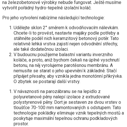
na železobetonové výrobky nebude fungovat. Ještě musíme
vytvořit pořádný hydro-tepelně izolační koláč.
Pro jeho vytvoření nabízíme následující technologie:
Udělejte sklon 2° směrem k odvodňovacím nálevkám.
Chcete-li to provést, nastavte majáky podle potřeby a
stáhněte podél nich keramzitový betonový potěr. Tato
relativně lehká vrstva zajistí nejen odvodnění střechy,
ale také dodatečnou izolaci.
V budoucnu použijeme balastní variantu inverzního
koláče, a proto, aniž bychom čekali na úplné vyschnutí
betonu, na něj vyrolujeme parotěsnou membránu. A
nemusíte se starat o jeho upevnění k základně. Stačí
připájet přesahy, aby vznikla jedna monotónní přikrývka.
O zbytek se postarají další vrstvy.
V návaznosti na parozábranu se na lepidlo z
polyuretanové pěny nalepí izolace z extrudované
polystyrenové pěny. Dort je sestaven ze dvou vrstev o
tloušťce 70-100 mm namontovaných s odstupem. Tato
technologie pokládky eliminuje vznik tepelných mostů a
poskytuje maximální tepelnou ochranu podkladových
prostor.