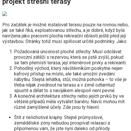
projekt střešní terasy
Pro začátek je možné instalovat terasu pouze na rovnou nebo,
jak se také říká, exploatovanou střechu, a je dobré, když byla
navržena jako pracovní plocha rekreační oblasti ještě před její
výstavbou. Stránky totiž musí splňovat určité podmínky. Jako:
Požadovaná únosnost ploché střechy. Musí odolávat
provozní zátěži s rezervou, která se jistě zvýší, pokud
se tam přemístí terasa, její interiérové ​​prvky a rekreanti.
Pohodlný východ, který návštěvníkům poskytne nejen
kafrový přístup na místo, ale také umožní zvedání
nábytku. Stejná lehátka, stůl, možná pohovka – to vše je
třeba nějak zvednout na terasu a v zimě odtamtud
spustit a dělat to s navijákem alespoň není pevné.
A konečně architektura střechy nebo jejích prvků by ve
většině případů měla vytvářet bariéru. Navíc mohou mít
různé zamýšlené účely. Zde jsou ty hlavní:
Štít z nelichotivé krajiny. Stejné průmyslové,
zemědělské zóny nebudou prospívat relaxaci a
připomenou vám, že jste nyní daleko od přírody.