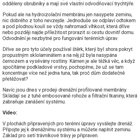
odděleny obrubníky a mají své vlastní odvodňovací trychtýře.
Pokud ale na hydroizolační membránu jen nasypete zeminu,
nic dobrého z toho nevzejde. Jednoduše se odplaví odtokem
a pod plodnou koulí se vždy nahromadí vlhkost, která dříve
nebo později najde příležitost prorazit si cestu dovnitř domu.
Odvodnění je nezbytné pro fungování terénních úprav.
Dříve se pro tyto účely používal štěrk, který byl shora pokryt
propustným sklolaminátem a na něj již byla nasypána
černozem a vysévány rostliny. Kámen je ale těžká věc, a když
spočítáme podkladové vrstvy, pochopíme, že už se tam
koncentruje více než jedna tuna, tak proč dům dodatečně
přetěžovat?
Navíc jsou dnes v prodeji drenážní profilované membrány.
Skládají se z tuhé embosované rohože a filtrační tkaniny, která
zabraňuje zanášení systému.
Video:
V plochách připravených pro terénní úpravy vyválejte drenáž.
Připojte jej k drenážnímu systému a můžete naplnit zeminu.
Základ pro setí trávníkové trávy je připraven.