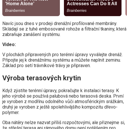
Navíc jsou dnes v prodeji drenážní profilované membrány.
Skládají se z tuhé embosované rohože a filtrační tkaniny, která
zabraňuje zanášení systému.
Video:
V plochách připravených pro terénní úpravy vyválejte drenáž.
Připojte jej k drenážnímu systému a můžete naplnit zeminu.
Základ pro setí trávníkové trávy je připraven.
Výroba terasových krytin
Když zjistíte terénní úpravy, pokračujte k instalaci terasy. K
jeho výrobě se používá palubová nebo terasová deska. První
je vyroben z modřínu odolného vůči atmosférickým srážkám,
druhý je vyroben z ještě spolehlivějšího kompozitu dřevo-
polymer.
Oba nátěry nelze nazvat příliš rozpočtovými, ale přiznejme si,
že střešní terasa ani rámového domu není potěšením pro