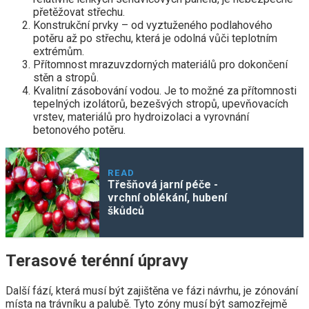
přetěžovat střechu.
Konstrukční prvky – od vyztuženého podlahového
potěru až po střechu, která je odolná vůči teplotním
extrémům.
Přítomnost mrazuvzdorných materiálů pro dokončení
stěn a stropů.
Kvalitní zásobování vodou. Je to možné za přítomnosti
tepelných izolátorů, bezešvých stropů, upevňovacích
vrstev, materiálů pro hydroizolaci a vyrovnání
betonového potěru.
READ
Třešňová jarní péče -
vrchní oblékání, hubení
škůdců
Terasové terénní úpravy
Další fází, která musí být zajištěna ve fázi návrhu, je zónování
místa na trávníku a palubě. Tyto zóny musí být samozřejmě