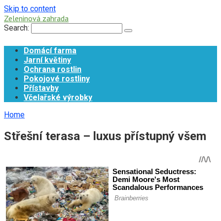
Skip to content
Zeleninová zahrada
Search:
Domácí farma
Jarní květiny
Ochrana rostlin
Pokojové rostliny
Přístavby
Včelařské výrobky
Home
Střešní terasa – luxus přístupný všem