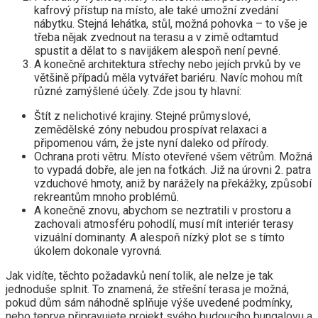
kafrový přístup na místo, ale také umožní zvedání
nábytku. Stejná lehátka, stůl, možná pohovka – to vše je
třeba nějak zvednout na terasu a v zimě odtamtud
spustit a dělat to s navijákem alespoň není pevné.
A konečně architektura střechy nebo jejích prvků by ve
většině případů měla vytvářet bariéru. Navíc mohou mít
různé zamýšlené účely. Zde jsou ty hlavní:
Štít z nelichotivé krajiny. Stejné průmyslové,
zemědělské zóny nebudou prospívat relaxaci a
připomenou vám, že jste nyní daleko od přírody.
Ochrana proti větru. Místo otevřené všem větrům. Možná
to vypadá dobře, ale jen na fotkách. Již na úrovni 2. patra
vzduchové hmoty, aniž by narážely na překážky, způsobí
rekreantům mnoho problémů.
A konečně znovu, abychom se neztratili v prostoru a
zachovali atmosféru pohodlí, musí mít interiér terasy
vizuální dominanty. A alespoň nízký plot se s tímto
úkolem dokonale vyrovná.
Jak vidíte, těchto požadavků není tolik, ale nelze je tak
jednoduše splnit. To znamená, že střešní terasa je možná,
pokud dům sám náhodně splňuje výše uvedené podmínky,
nebo teprve připravujete projekt svého budoucího bungalovu a