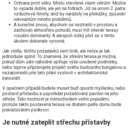
Ochrana proti větru. Místo otevřené všem větrům. Možná
to vypadá dobře, ale jen na fotkách. Již na úrovni 2. patra
vzduchové hmoty, aniž by narážely na překážky, způsobí
rekreantům mnoho problémů.
A konečně znovu, abychom se neztratili v prostoru a
zachovali atmosféru pohodlí, musí mít interiér terasy
vizuální dominanty. A alespoň nízký plot se s tímto
úkolem dokonale vyrovná.
Jak vidíte, těchto požadavků není tolik, ale nelze je tak
jednoduše splnit. To znamená, že střešní terasa je možná,
pokud dům sám náhodně splňuje výše uvedené podmínky,
nebo teprve připravujete projekt svého budoucího bungalovu a
nezapomněli jste tato přání vyslovit v architektonické
kanceláři.
V opačném případě budete muset buď opustit myšlenku, nebo
postavit přístavbu a uspořádat požadovaný pavilon na jeho
střeše. Tato možnost je mimochodem velmi populární,
protože takto postavená terasa ve druhém patře domu bude
pokračováním podkroví.
Je nutné zateplit střechu přístavby