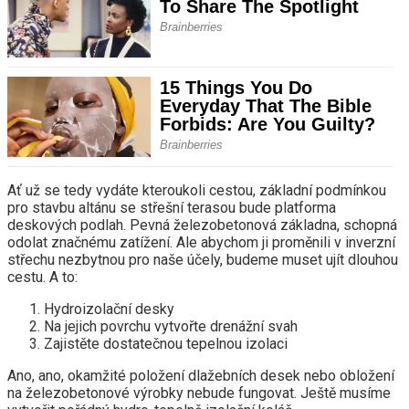
Ať už se tedy vydáte kteroukoli cestou, základní podmínkou
pro stavbu altánu se střešní terasou bude platforma
deskových podlah. Pevná železobetonová základna, schopná
odolat značnému zatížení. Ale abychom ji proměnili v inverzní
střechu nezbytnou pro naše účely, budeme muset ujít dlouhou
cestu. A to:
Hydroizolační desky
Na jejich povrchu vytvořte drenážní svah
Zajistěte dostatečnou tepelnou izolaci
Ano, ano, okamžité položení dlažebních desek nebo obložení
na železobetonové výrobky nebude fungovat. Ještě musíme