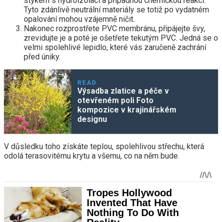
stykem s hydroizolací a případnou chemickou reakcí.
Tyto zdánlivě neutrální materiály se totiž po vydatném
opalování mohou vzájemně ničit.
Nakonec rozprostřete PVC membránu, připájejte švy,
zrevidujte je a poté je ošetřete tekutým PVC. Jedná se o
velmi spolehlivé lepidlo, které vás zaručeně zachrání
před úniky.
READ
Výsadba zlatice a péče v
otevřeném poli Foto
kompozice v krajinářském
designu
V důsledku toho získáte teplou, spolehlivou střechu, která
odolá terasovitému krytu a všemu, co na něm bude.