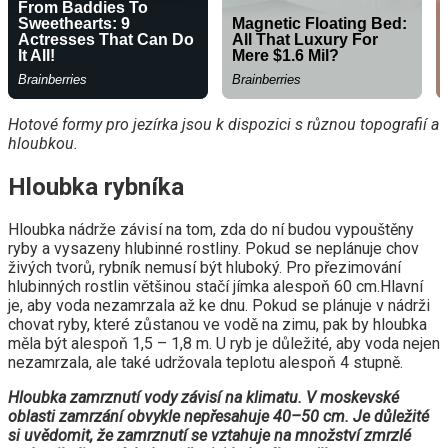
Hotové formy pro jezírka jsou k dispozici s různou topografií a
hloubkou.
Hloubka rybníka
Hloubka nádrže závisí na tom, zda do ní budou vypouštěny
ryby a vysazeny hlubinné rostliny. Pokud se neplánuje chov
živých tvorů, rybník nemusí být hluboký. Pro přezimování
hlubinných rostlin většinou stačí jímka alespoň 60 cm.Hlavní
je, aby voda nezamrzala až ke dnu. Pokud se plánuje v nádrži
chovat ryby, které zůstanou ve vodě na zimu, pak by hloubka
měla být alespoň 1,5 – 1,8 m. U ryb je důležité, aby voda nejen
nezamrzala, ale také udržovala teplotu alespoň 4 stupně.
Hloubka zamrznutí vody závisí na klimatu. V moskevské
oblasti zamrzání obvykle nepřesahuje 40–50 cm. Je důležité
si uvědomit, že zamrznutí se vztahuje na množství zmrzlé