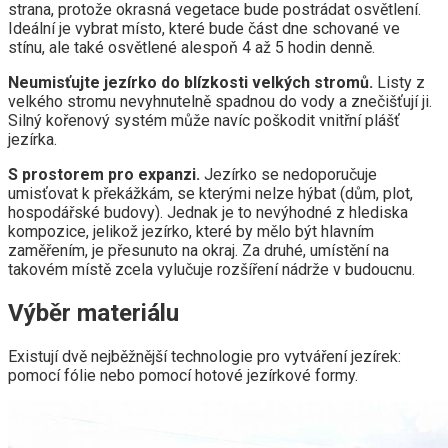
strana, protože okrasná vegetace bude postrádat osvětlení.
Ideální je vybrat místo, které bude část dne schované ve
stínu, ale také osvětlené alespoň 4 až 5 hodin denně.
Neumisťujte jezírko do blízkosti velkých stromů.
Listy z
velkého stromu nevyhnutelně spadnou do vody a znečišťují ji.
Silný kořenový systém může navíc poškodit vnitřní plášť
jezírka.
S prostorem pro expanzi.
Jezírko se nedoporučuje
umisťovat k překážkám, se kterými nelze hýbat (dům, plot,
hospodářské budovy). Jednak je to nevýhodné z hlediska
kompozice, jelikož jezírko, které by mělo být hlavním
zaměřením, je přesunuto na okraj. Za druhé, umístění na
takovém místě zcela vylučuje rozšíření nádrže v budoucnu.
Výběr materiálu
Existují dvě nejběžnější technologie pro vytváření jezírek:
pomocí fólie nebo pomocí hotové jezírkové formy.