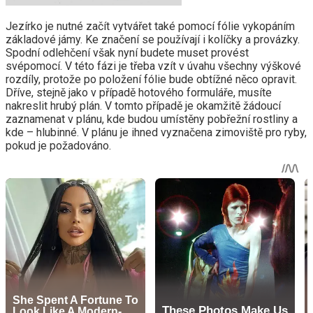
Jezírko je nutné začít vytvářet také pomocí fólie vykopáním
základové jámy. Ke značení se používají i kolíčky a provázky.
Spodní odlehčení však nyní budete muset provést
svépomocí. V této fázi je třeba vzít v úvahu všechny výškové
rozdíly, protože po položení fólie bude obtížné něco opravit.
Dříve, stejně jako v případě hotového formuláře, musíte
nakreslit hrubý plán. V tomto případě je okamžitě žádoucí
zaznamenat v plánu, kde budou umístěny pobřežní rostliny a
kde – hlubinné. V plánu je ihned vyznačena zimoviště pro ryby,
pokud je požadováno.