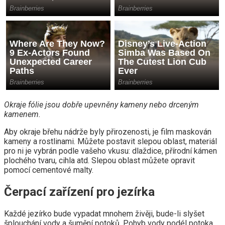
Okraje fólie jsou dobře upevněny kameny nebo drceným
kamenem.
Aby okraje břehu nádrže byly přirozenosti, je film maskován
kameny a rostlinami. Můžete postavit slepou oblast, materiál
pro ni je vybrán podle vašeho vkusu: dlaždice, přírodní kámen
plochého tvaru, cihla atd. Slepou oblast můžete opravit
pomocí cementové malty.
Čerpací zařízení pro jezírka
Každé jezírko bude vypadat mnohem živěji, bude-li slyšet
šplouchání vody a šumění potoků. Pohyb vody podél potoka