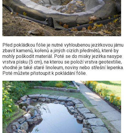
Před pokládkou fólie je nutné vyhloubenou jezírkovou jámu
zbavit kamenů, kořenů a jiných cizích předmětů, které by
mohly poškodit materiál. Poté se do misky jezírka nasype
vrstva písku (5 cm), na kterou se položí vrstva geotextilie,
vhodné je také staré linoleum, noviny nebo střešní lepenka.
Poté můžete přistoupit k pokládání fólie.