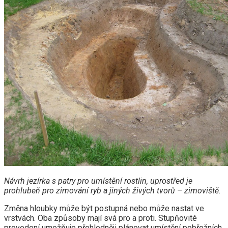
Návrh jezírka s patry pro umístění rostlin, uprostřed je
prohlubeň pro zimování ryb a jiných živých tvorů – zimoviště.
Změna hloubky může být postupná nebo může nastat ve
vrstvách. Oba způsoby mají svá pro a proti. Stupňovité
provedení umožňuje přehledněji plánovat umístění pobřežních