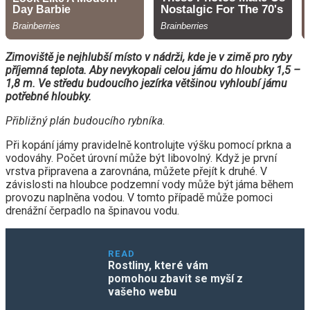
Zimoviště je nejhlubší místo v nádrži, kde je v zimě pro ryby
příjemná teplota. Aby nevykopali celou jámu do hloubky 1,5 –
1,8 m. Ve středu budoucího jezírka většinou vyhloubí jámu
potřebné hloubky.
Přibližný plán budoucího rybníka.
Při kopání jámy pravidelně kontrolujte výšku pomocí prkna a
vodováhy. Počet úrovní může být libovolný. Když je první
vrstva připravena a zarovnána, můžete přejít k druhé. V
závislosti na hloubce podzemní vody může být jáma během
provozu naplněna vodou. V tomto případě může pomoci
drenážní čerpadlo na špinavou vodu.
READ
Rostliny, které vám
pomohou zbavit se myší z
vašeho webu