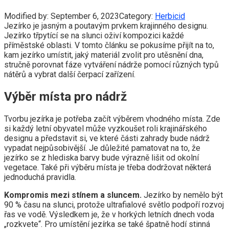
Modified by:
September 6, 2023
Category:
Herbicid
Jezírko je jasným a poutavým prvkem krajinného designu.
Jezírko třpytící se na slunci oživí kompozici každé
příměstské oblasti. V tomto článku se pokusíme přijít na to,
kam jezírko umístit, jaký materiál zvolit pro utěsnění dna,
stručně porovnat fáze vytváření nádrže pomocí různých typů
nátěrů a vybrat další čerpací zařízení.
Výběr místa pro nádrž
Tvorbu jezírka je potřeba začít výběrem vhodného místa. Zde
si každý letní obyvatel může vyzkoušet roli krajinářského
designu a představit si, ve které části zahrady bude nádrž
vypadat nejpůsobivější. Je důležité pamatovat na to, že
jezírko se z hlediska barvy bude výrazně lišit od okolní
vegetace. Také při výběru místa je třeba dodržovat některá
jednoduchá pravidla.
Kompromis mezi stínem a sluncem.
Jezírko by nemělo být
90 % času na slunci, protože ultrafialové světlo podpoří rozvoj
řas ve vodě. Výsledkem je, že v horkých letních dnech voda
„rozkvete“. Pro umístění jezírka se také špatně hodí stinná