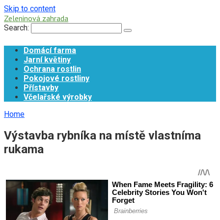
Skip to content
Zeleninová zahrada
Search:
Domácí farma
Jarní květiny
Ochrana rostlin
Pokojové rostliny
Přístavby
Včelařské výrobky
Home
Výstavba rybníka na místě vlastníma
rukama