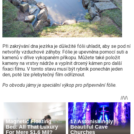
Při zakrývání dna jezírka je důležité fólii uhladit, aby se pod ní
netvořily vzduchové záhyby. Fólie je upevněna pomocí suti a
kamenů v dříve vykopaném příkopu. Můžete také položit
kameny na vrstvy nádrže a vyplnit drcený kámen pro další
fixaci filmu. V tomto stavu musí být rybník ponechán jeden
den, poté lze přebytečný film odříznout.
Po obvodu jámy je speciální výkop pro připevnění fólie.