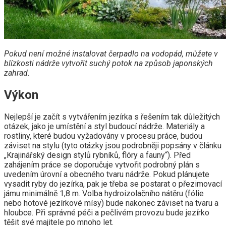
Pokud není možné instalovat čerpadlo na vodopád, můžete v
blízkosti nádrže vytvořit suchý potok na způsob japonských
zahrad.
Výkon
Nejlepší je začít s vytvářením jezírka s řešením tak důležitých
otázek, jako je umístění a styl budoucí nádrže. Materiály a
rostliny, které budou vyžadovány v procesu práce, budou
záviset na stylu (tyto otázky jsou podrobněji popsány v článku
„Krajinářský design stylů rybníků, flóry a fauny“). Před
zahájením práce se doporučuje vytvořit podrobný plán s
uvedením úrovní a obecného tvaru nádrže. Pokud plánujete
vysadit ryby do jezírka, pak je třeba se postarat o přezimovací
jámu minimálně 1,8 m. Volba hydroizolačního nátěru (fólie
nebo hotové jezírkové mísy) bude nakonec záviset na tvaru a
hloubce. Při správné péči a pečlivém provozu bude jezírko
těšit své majitele po mnoho let.