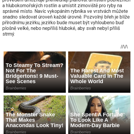
a hlubokomořských rostlin a umístit zimoviště pro ryby na
správné místo. Navíc vykopáním rybníka ve vrstvách můžete
snadno sledovat úroveň každé úrovně. Pozvolný břeh je blíže
přírodnímu jezírku, jezírko bude muset být vyhloubeno buď
plošně velké, nebo nepříliš hluboké, aby svah nebyl příliš
strmý.