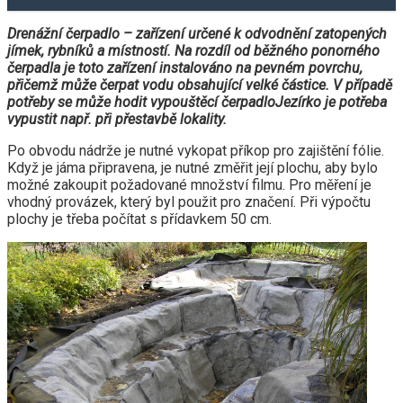
Drenážní čerpadlo – zařízení určené k odvodnění zatopených
jímek, rybníků a místností. Na rozdíl od běžného ponorného
čerpadla je toto zařízení instalováno na pevném povrchu,
přičemž může čerpat vodu obsahující velké částice. V případě
potřeby se může hodit vypouštěcí čerpadlo
Jezírko je potřeba
vypustit např. při přestavbě lokality.
Po obvodu nádrže je nutné vykopat příkop pro zajištění fólie.
Když je jáma připravena, je nutné změřit její plochu, aby bylo
možné zakoupit požadované množství filmu. Pro měření je
vhodný provázek, který byl použit pro značení. Při výpočtu
plochy je třeba počítat s přídavkem 50 cm.