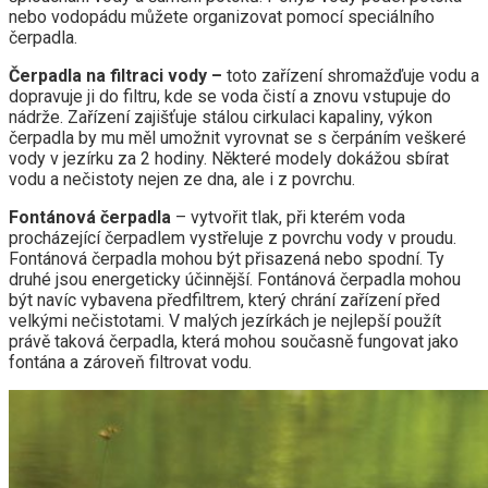
nebo vodopádu můžete organizovat pomocí speciálního
čerpadla.
Čerpadla na filtraci vody –
toto zařízení shromažďuje vodu a
dopravuje ji do filtru, kde se voda čistí a znovu vstupuje do
nádrže. Zařízení zajišťuje stálou cirkulaci kapaliny, výkon
čerpadla by mu měl umožnit vyrovnat se s čerpáním veškeré
vody v jezírku za 2 hodiny. Některé modely dokážou sbírat
vodu a nečistoty nejen ze dna, ale i z povrchu.
Fontánová čerpadla
– vytvořit tlak, při kterém voda
procházející čerpadlem vystřeluje z povrchu vody v proudu.
Fontánová čerpadla mohou být přisazená nebo spodní. Ty
druhé jsou energeticky účinnější. Fontánová čerpadla mohou
být navíc vybavena předfiltrem, který chrání zařízení před
velkými nečistotami. V malých jezírkách je nejlepší použít
právě taková čerpadla, která mohou současně fungovat jako
fontána a zároveň filtrovat vodu.