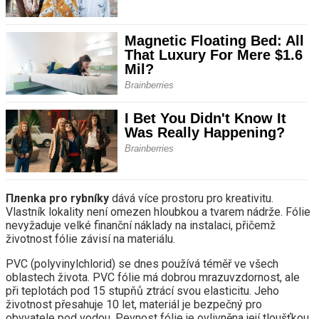
Пл
enka pro rybníky
dává více prostoru pro kreativitu.
Vlastník lokality není omezen hloubkou a tvarem nádrže. Fólie
nevyžaduje velké finanční náklady na instalaci, přičemž
životnost fólie závisí na materiálu.
PVC (polyvinylchlorid) se dnes používá téměř ve všech
oblastech života. PVC fólie má dobrou mrazuvzdornost, ale
při teplotách pod 15 stupňů ztrácí svou elasticitu. Jeho
životnost přesahuje 10 let, materiál je bezpečný pro
obyvatele pod vodou. Pevnost fólie je ovlivněna její tloušťkou,