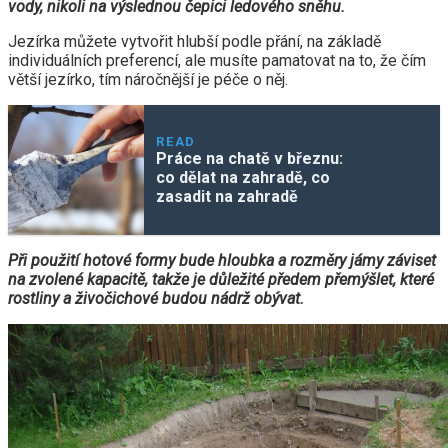
vody, nikoli na výslednou čepici ledového sněhu.
Jezírka můžete vytvořit hlubší podle přání, na základě
individuálních preferencí, ale musíte pamatovat na to, že čím
větší jezírko, tím náročnější je péče o něj.
READ
Práce na chatě v březnu:
co dělat na zahradě, co
zasadit na zahradě
Při použití hotové formy bude hloubka a rozměry jámy záviset
na zvolené kapacitě, takže je důležité předem přemýšlet, které
rostliny a živočichové budou nádrž obývat.