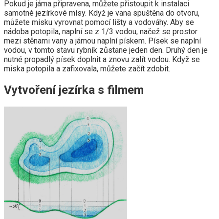
Pokud je jáma připravena, můžete přistoupit k instalaci
samotné jezírkové mísy. Když je vana spuštěna do otvoru,
můžete misku vyrovnat pomocí lišty a vodováhy. Aby se
nádoba potopila, naplní se z 1/3 vodou, načež se prostor
mezi stěnami vany a jámou naplní pískem. Písek se naplní
vodou, v tomto stavu rybník zůstane jeden den. Druhý den je
nutné propadlý písek doplnit a znovu zalít vodou. Když se
miska potopila a zafixovala, můžete začít zdobit.
Vytvoření jezírka s filmem