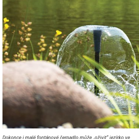
Dokonce i malé fontánové čerpadlo může „oživit“ jezírko ve