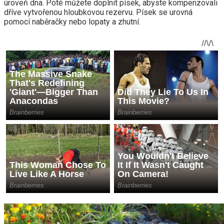
úroveň dna. Poté můžete doplnit písek, abyste kompenzovali
dříve vytvořenou hloubkovou rezervu. Písek se urovná
pomocí naběračky nebo lopaty a zhutní.