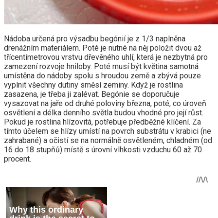
Nádoba určená pro výsadbu begónií je z 1/3 naplněna
drenážním materiálem. Poté je nutné na něj položit dvou až
třícentimetrovou vrstvu dřevěného uhlí, která je nezbytná pro
zamezení rozvoje hniloby. Poté musí být květina samotná
umístěna do nádoby spolu s hroudou země a zbývá pouze
vyplnit všechny dutiny směsí zeminy. Když je rostlina
zasazena, je třeba ji zalévat. Begónie se doporučuje
vysazovat na jaře od druhé poloviny března, poté, co úroveň
osvětlení a délka denního světla budou vhodné pro její růst.
Pokud je rostlina hlízovitá, potřebuje předběžné klíčení. Za
tímto účelem se hlízy umístí na povrch substrátu v krabici (ne
zahrabané) a očistí se na normálně osvětleném, chladném (od
16 do 18 stupňů) místě s úrovní vlhkosti vzduchu 60 až 70
procent.