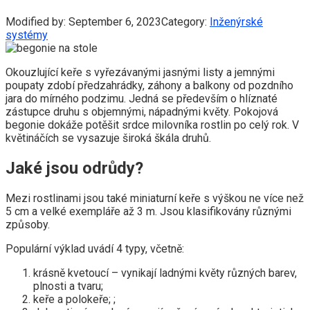
Modified by:
September 6, 2023
Category:
Inženýrské
systémy
Okouzlující keře s vyřezávanými jasnými listy a jemnými
poupaty zdobí předzahrádky, záhony a balkony od pozdního
jara do mírného podzimu. Jedná se především o hlíznaté
zástupce druhu s objemnými, nápadnými květy. Pokojová
begonie dokáže potěšit srdce milovníka rostlin po celý rok. V
květináčích se vysazuje široká škála druhů.
Jaké jsou odrůdy?
Mezi rostlinami jsou také miniaturní keře s výškou ne více než
5 cm a velké exempláře až 3 m. Jsou klasifikovány různými
způsoby.
Populární výklad uvádí 4 typy, včetně:
krásně kvetoucí – vynikají ladnými květy různých barev,
plnosti a tvaru;
keře a polokeře; ;