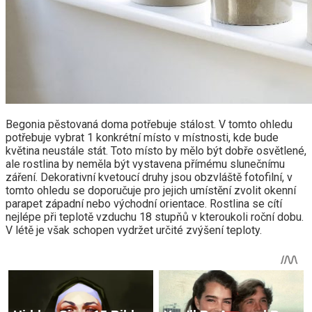
Begonia pěstovaná doma potřebuje stálost. V tomto ohledu
potřebuje vybrat 1 konkrétní místo v místnosti, kde bude
květina neustále stát. Toto místo by mělo být dobře osvětlené,
ale rostlina by neměla být vystavena přímému slunečnímu
záření. Dekorativní kvetoucí druhy jsou obzvláště fotofilní, v
tomto ohledu se doporučuje pro jejich umístění zvolit okenní
parapet západní nebo východní orientace. Rostlina se cítí
nejlépe při teplotě vzduchu 18 stupňů v kteroukoli roční dobu.
V létě je však schopen vydržet určité zvýšení teploty.