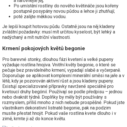
a narovnejte jej;
Po umístění rostliny do nového květináče jsou kořeny
postupně posypány novou půdou a lehce ji zhutňují;
poté zalijte měkkou vodou.
Je lepší koupit hotovou půdu. Ostatně jsou na něj kladeny
zvláštní požadavky: musí mít určitou kyselost, být lehký a
nadýchaný a mít nutriční vlastnosti.
Krmení pokojových květů begonie
Pro barevné stonky, dlouhou fázi kvetení a velké pupeny
vyžaduje rostlina hnojiva. Vnitřní květy begonie, o které se
pečuje bez pravidelného krmení, vypadají slabě a vyčerpaně.
Doporučuje se aplikovat komplexní minerální směsi na jaře a v
létě, kdy je pozorován aktivní růst a jsou kladeny pupeny.
Existují specializované přípravky navržené speciálně pro
kvetoucí druhy begónií. Používají se podle předpisu – jednou
nebo dvakrát týdně. Doplňky by měly být používány s
rozmyslem, příliš mnoho z nich nebude prospěšné. Pokud jste
vlastníkem dekorativní listnaté begonie, pak na podzim
musíte přestat hnojit. Pokud vaše rostlina kvete dlouho i v
zimě, krmte ji až do konce květu.