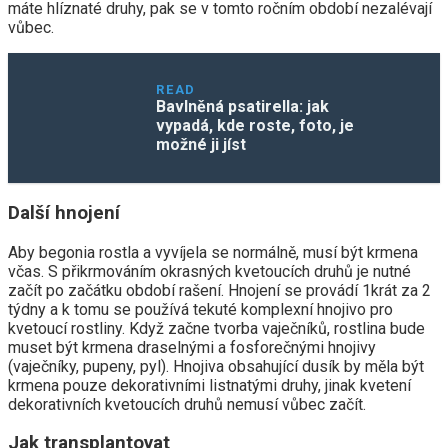
máte hlíznaté druhy, pak se v tomto ročním období nezalévají
vůbec.
READ
Bavlněná psatirella: jak
vypadá, kde roste, foto, je
možné ji jíst
Další hnojení
Aby begonia rostla a vyvíjela se normálně, musí být krmena
včas. S přikrmováním okrasných kvetoucích druhů je nutné
začít po začátku období rašení. Hnojení se provádí 1krát za 2
týdny a k tomu se používá tekuté komplexní hnojivo pro
kvetoucí rostliny. Když začne tvorba vaječníků, rostlina bude
muset být krmena draselnými a fosforečnými hnojivy
(vaječníky, pupeny, pyl). Hnojiva obsahující dusík by měla být
krmena pouze dekorativními listnatými druhy, jinak kvetení
dekorativních kvetoucích druhů nemusí vůbec začít.
Jak transplantovat