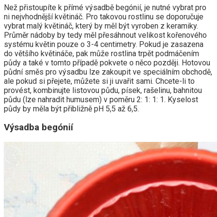
Než přistoupíte k přímé výsadbě begónií, je nutné vybrat pro
ni nejvhodnější květináč. Pro takovou rostlinu se doporučuje
vybrat malý květináč, který by měl být vyroben z keramiky.
Průměr nádoby by tedy měl přesáhnout velikost kořenového
systému květin pouze o 3-4 centimetry. Pokud je zasazena
do většího květináče, pak může rostlina trpět podmáčením
půdy a také v tomto případě pokvete o něco později. Hotovou
půdní směs pro výsadbu lze zakoupit ve speciálním obchodě,
ale pokud si přejete, můžete si ji uvařit sami. Chcete-li to
provést, kombinujte listovou půdu, písek, rašelinu, bahnitou
půdu (lze nahradit humusem) v poměru 2: 1: 1: 1. Kyselost
půdy by měla být přibližně pH 5,5 až 6,5.
Výsadba begónií