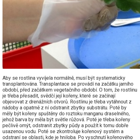
Aby se rostlina vyvíjela normálně, musí být systematicky
transplantována. Transplantace se provádí na začátku jarního
období, před začátkem vegetačního období. O tom, že rostlinu
je třeba přesadit, svědčí její kořeny, které se začínají
objevovat z drenážních otvorů. Rostlinu je třeba vytáhnout z
nádoby a opatrně z ní odstranit zbytky substrátu. Poté by
měly být kořeny spuštěny do roztoku manganu draselného, ​​
jehož barva by měla být světle růžová. Poté je třeba kořeny
pečlivě omýt, odstranit zbytky půdy a použít k tomu dobře
usazenou vodu. Poté se zkontroluje kořenový systém a
odstraní se oblasti, kde je hniloba. Po vyschnutí kořenového