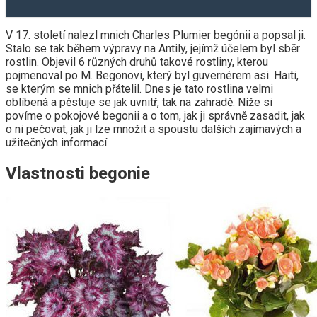
V 17. století nalezl mnich Charles Plumier begónii a popsal ji.
Stalo se tak během výpravy na Antily, jejímž účelem byl sběr
rostlin. Objevil 6 různých druhů takové rostliny, kterou
pojmenoval po M. Begonovi, který byl guvernérem asi. Haiti,
se kterým se mnich přátelil. Dnes je tato rostlina velmi
oblíbená a pěstuje se jak uvnitř, tak na zahradě. Níže si
povíme o pokojové begonii a o tom, jak ji správně zasadit, jak
o ni pečovat, jak ji lze množit a spoustu dalších zajímavých a
užitečných informací.
Vlastnosti begonie