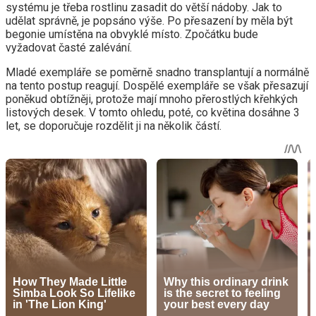
systému je třeba rostlinu zasadit do větší nádoby. Jak to
udělat správně, je popsáno výše. Po přesazení by měla být
begonie umístěna na obvyklé místo. Zpočátku bude
vyžadovat časté zalévání.
Mladé exempláře se poměrně snadno transplantují a normálně
na tento postup reagují. Dospělé exempláře se však přesazují
poněkud obtížněji, protože mají mnoho přerostlých křehkých
listových desek. V tomto ohledu, poté, co květina dosáhne 3
let, se doporučuje rozdělit ji na několik částí.