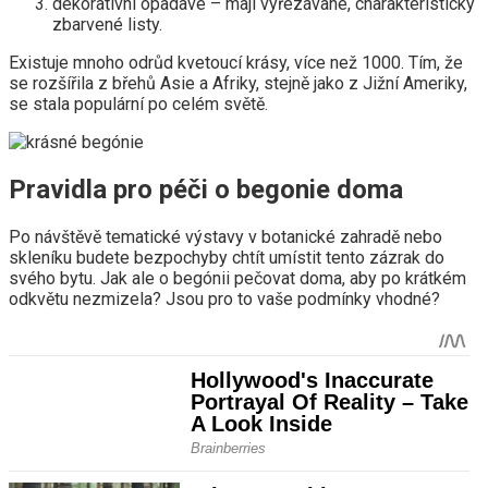
dekorativní opadavé – mají vyřezávané, charakteristicky
zbarvené listy.
Existuje mnoho odrůd kvetoucí krásy, více než 1000. Tím, že
se rozšířila z břehů Asie a Afriky, stejně jako z Jižní Ameriky,
se stala populární po celém světě.
Pravidla pro péči o begonie doma
Po návštěvě tematické výstavy v botanické zahradě nebo
skleníku budete bezpochyby chtít umístit tento zázrak do
svého bytu. Jak ale o begónii pečovat doma, aby po krátkém
odkvětu nezmizela? Jsou pro to vaše podmínky vhodné?