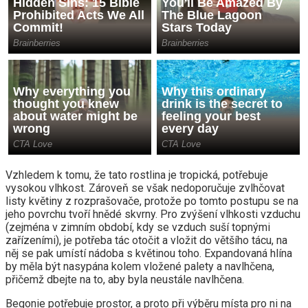
Vzhledem k tomu, že tato rostlina je tropická, potřebuje
vysokou vlhkost. Zároveň se však nedoporučuje zvlhčovat
listy květiny z rozprašovače, protože po tomto postupu se na
jeho povrchu tvoří hnědé skvrny. Pro zvýšení vlhkosti vzduchu
(zejména v zimním období, kdy se vzduch suší topnými
zařízeními), je potřeba tác otočit a vložit do většího tácu, na
něj se pak umístí nádoba s květinou toho. Expandovaná hlína
by měla být nasypána kolem vložené palety a navlhčena,
přičemž dbejte na to, aby byla neustále navlhčena.
Begonie potřebuje prostor, a proto při výběru místa pro ni na