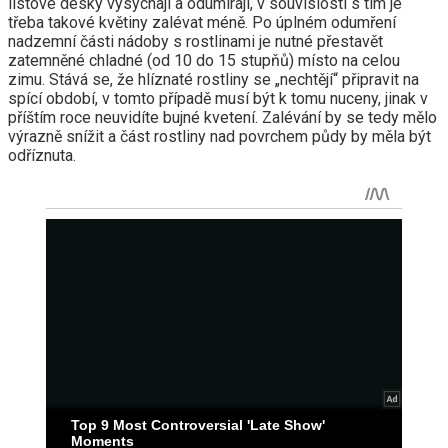
listové desky vysychají a odumírají, v souvislosti s tím je
třeba takové květiny zalévat méně. Po úplném odumření
nadzemní části nádoby s rostlinami je nutné přestavět
zatemněné chladné (od 10 do 15 stupňů) místo na celou
zimu. Stává se, že hlíznaté rostliny se „nechtějí“ připravit na
spící období, v tomto případě musí být k tomu nuceny, jinak v
příštím roce neuvidíte bujné kvetení. Zalévání by se tedy mělo
výrazně snížit a část rostliny nad povrchem půdy by měla být
odříznuta.