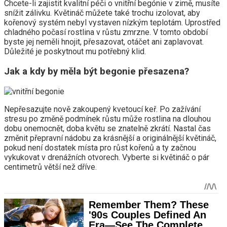
Chcete-li zajistit kvalitní péči o vnitřní begónie v zimě, musíte
snížit zálivku. Květináč můžete také trochu izolovat, aby
kořenový systém nebyl vystaven nízkým teplotám. Uprostřed
chladného počasí rostlina v růstu zmrzne. V tomto období
byste jej neměli hnojit, přesazovat, otáčet ani zaplavovat.
Důležité je poskytnout mu potřebný klid.
Jak a kdy by měla být begonie přesazena?
Nepřesazujte nově zakoupený kvetoucí keř. Po zažívání
stresu po změně podmínek růstu může rostlina na dlouhou
dobu onemocnět, doba květu se znatelně zkrátí. Nastal čas
změnit přepravní nádobu za krásnější a originálnější květináč,
pokud není dostatek místa pro růst kořenů a ty začnou
vykukovat v drenážních otvorech. Vyberte si květináč o pár
centimetrů větší než dříve.