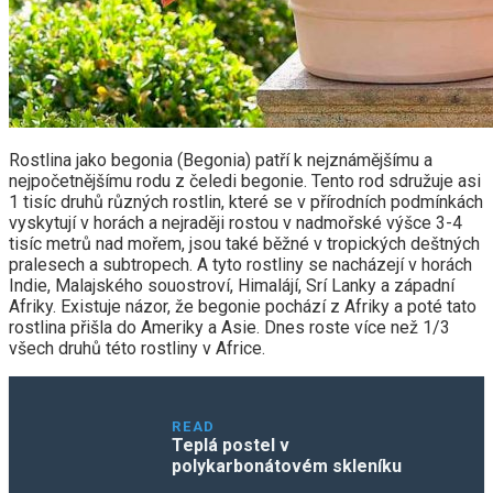
Rostlina jako begonia (Begonia) patří k nejznámějšímu a
nejpočetnějšímu rodu z čeledi begonie. Tento rod sdružuje asi
1 tisíc druhů různých rostlin, které se v přírodních podmínkách
vyskytují v horách a nejraději rostou v nadmořské výšce 3-4
tisíc metrů nad mořem, jsou také běžné v tropických deštných
pralesech a subtropech. A tyto rostliny se nacházejí v horách
Indie, Malajského souostroví, Himalájí, Srí Lanky a západní
Afriky. Existuje názor, že begonie pochází z Afriky a poté tato
rostlina přišla do Ameriky a Asie. Dnes roste více než 1/3
všech druhů této rostliny v Africe.
READ
Teplá postel v
polykarbonátovém skleníku