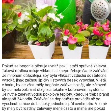
Pokud se begonie pěstuje uvnitř, pak ji stačí správně zalévat.
Taková rostlina miluje vlhkost, ale nepotřebuje časté zalévání.
Je mnohem důležitější, aby byla vlhkost vzduchu dostatečně
vysoká, jinak začnou špičky listových desek vysychat. V létě,
v horku, by se však měly begónie zalévat hojněji, ale zároveň
by se mělo zabránit stagnaci tekutin v kořenovém systému.
Je nutné zalévat vodou pokojové teploty, kterou je třeba bránit
alespoň 24 hodin. Zalévání se doporučuje provádět až po
vyschnutí ornice do hloubky jednoho a půl centimetru. V zimě
by měly být rostliny zalévány méně často a mírně, ale pokud