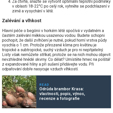
Za čtvrté, snažte se vytvořit optimální teplotní podmínky
v oblasti 18-22°C po celý rok, vyhněte se podchlazení v
zimě a vysychání v létě.
Zalévání a vlhkost
Hlavní péče o begónii v horkém létě spočívá v vydatném a
častém zalévání měkkou usazenou vodou. Budete schopni
pochopit, že další zvlhčení je nutné, pokud horní vrstva půdy
vyschla o 1 cm. Protože přirozené klima pro květinu je
tropické a subtropické, suchý vzduch je pro ni nepřijatelný.
Listy však nemůžete stříkat, protože se na nich mohou objevit
nevzhledné hnědé skvrny. Co dělat? Umístěte hrnec na polštář
z expandované hlíny a při sušení přidávejte vodu. Při
odpařování dobře nasycuje vzduch vlhkostí.
READ
Odrůda brambor Krasa:
vlastnosti, popis, výnos,
recenze a fotografie