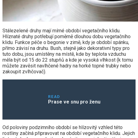
Stálezelené druhy mají mírné období vegetačního klidu.
Hlíznaté druhy potřebují poměrně dlouhou dobu vegetačního
klidu. Funkce péče o begonie v zimě, kdy je období spánku,
přímo závisí na druhu. Bush, stejně jako dekorativní typy pro
tuto dobu, jsou umístěny na místě, kde by teplota vzduchu
měla být od 15 do 22 stupňů a kde je vysoká vlhkost (k tomu
můžete zavěsit navlhčené hadry na horké topné trubky nebo
zakoupit zvlhčovač).
READ
Prase ve snu pro ženu
Od poloviny podzimního období se hlízovitý vzhled této
rostliny začíná připravovat na období vegetačního klidu. Jejich