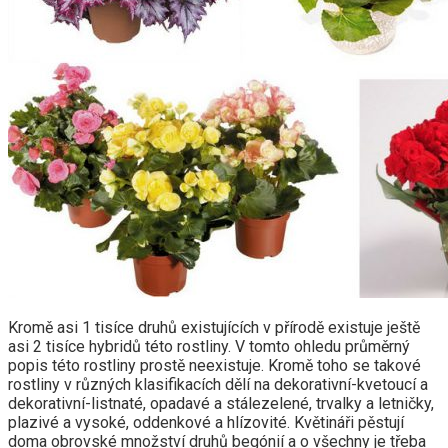
Kromě asi 1 tisíce druhů existujících v přírodě existuje ještě
asi 2 tisíce hybridů této rostliny. V tomto ohledu průměrný
popis této rostliny prostě neexistuje. Kromě toho se takové
rostliny v různých klasifikacích dělí na dekorativní-kvetoucí a
dekorativní-listnaté, opadavé a stálezelené, trvalky a letničky,
plazivé a vysoké, oddenkové a hlízovité. Květináři pěstují
doma obrovské množství druhů begónií a o všechny je třeba