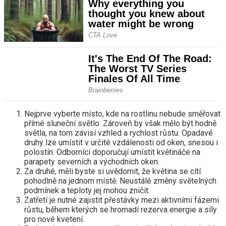
Nejprve vyberte místo, kde na rostlinu nebude směřovat
přímé sluneční světlo. Zároveň by však mělo být hodně
světla, na tom závisí vzhled a rychlost růstu. Opadavé
druhy lze umístit v určité vzdálenosti od oken, snesou i
polostín. Odborníci doporučují umístit květináče na
parapety severních a východních oken.
Za druhé, měli byste si uvědomit, že květina se cítí
pohodlně na jednom místě. Neustálé změny světelných
podmínek a teploty jej mohou zničit.
Zatřetí je nutné zajistit přestávky mezi aktivními fázemi
růstu, během kterých se hromadí rezerva energie a síly
pro nové kvetení.