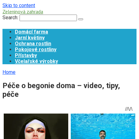
Skip to content
Zeleninová zahrada
Search:
Domácí farma
Jarní květiny
Ochrana rostlin
Pokojové rostliny
Přístavby
Včelařské výrobky
Home
Péče o begonie doma – video, tipy,
péče