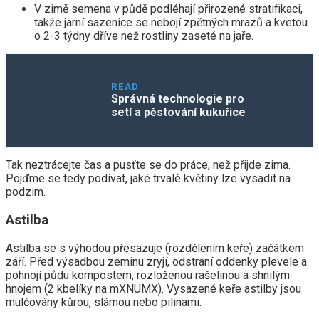
V zimě semena v půdě podléhají přirozené stratifikaci,
takže jarní sazenice se nebojí zpětných mrazů a kvetou
o 2-3 týdny dříve než rostliny zaseté na jaře.
READ
Správná technologie pro
setí a pěstování kukuřice
Tak neztrácejte čas a pusťte se do práce, než přijde zima.
Pojďme se tedy podívat, jaké trvalé květiny lze vysadit na
podzim.
Astilba
Astilba se s výhodou přesazuje (rozdělením keře) začátkem
září. Před výsadbou zeminu zryjí, odstraní oddenky plevele a
pohnojí půdu kompostem, rozloženou rašelinou a shnilým
hnojem (2 kbelíky na mXNUMX). Vysazené keře astilby jsou
mulčovány kůrou, slámou nebo pilinami.