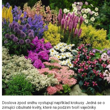
Doslova zpod sněhu vystupují například krokusy. Jedná se o
zimující cibulnaté květy, které na podzim tvoří vaječníky.