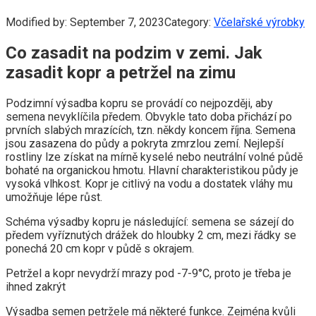
Modified by:
September 7, 2023
Category:
Včelařské výrobky
Co zasadit na podzim v zemi. Jak
zasadit kopr a petržel na zimu
Podzimní výsadba kopru se provádí co nejpozději, aby
semena nevyklíčila předem. Obvykle tato doba přichází po
prvních slabých mrazících, tzn. někdy koncem října. Semena
jsou zasazena do půdy a pokryta zmrzlou zemí. Nejlepší
rostliny lze získat na mírně kyselé nebo neutrální volné půdě
bohaté na organickou hmotu. Hlavní charakteristikou půdy je
vysoká vlhkost. Kopr je citlivý na vodu a dostatek vláhy mu
umožňuje lépe růst.
Schéma výsadby kopru je následující: semena se sázejí do
předem vyříznutých drážek do hloubky 2 cm, mezi řádky se
ponechá 20 cm kopr v půdě s okrajem.
Petržel a kopr nevydrží mrazy pod -7-9°C, proto je třeba je
ihned zakrýt
Výsadba semen petržele má některé funkce. Zejména kvůli