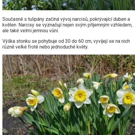
Současně s tulipány začíná vývoj narcisů, pokrývající duben a
květen. Narcisy se vyznačují nejen svým příjemným vzhledem,
ale také velmi jemnou vůní.
Výška stonku se pohybuje od 30 do 60 cm, vyvíjejí se na nich
různě velké froté nebo jednoduché květy.