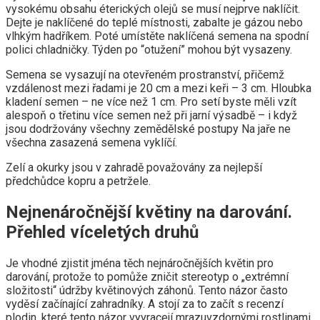
vysokému obsahu éterických olejů se musí nejprve naklíčit.
Dejte je naklíčené do teplé místnosti, zabalte je gázou nebo
vlhkým hadříkem. Poté umístěte naklíčená semena na spodní
polici chladničky. Týden po “otužení” mohou být vysazeny.
Semena se vysazují na otevřeném prostranství, přičemž
vzdálenost mezi řadami je 20 cm a mezi keři – 3 cm. Hloubka
kladení semen – ne více než 1 cm. Pro setí byste měli vzít
alespoň o třetinu více semen než při jarní výsadbě – i když
jsou dodržovány všechny zemědělské postupy Na jaře ne
všechna zasazená semena vyklíčí.
Zelí a okurky jsou v zahradě považovány za nejlepší
předchůdce kopru a petržele.
Nejnenáročnější květiny na darování.
Přehled víceletých druhů
Je vhodné zjistit jména těch nejnáročnějších květin pro
darování, protože to pomůže zničit stereotyp o „extrémní
složitosti“ údržby květinových záhonů. Tento názor často
vyděsí začínající zahradníky. A stojí za to začít s recenzí
plodin, které tento názor vyvracejí mrazuvzdornými rostlinami.