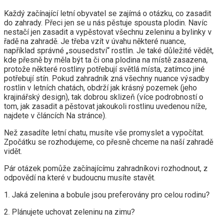
Každý začínající letní obyvatel se zajímá o otázku, co zasadit
do zahrady. Přeci jen se u nás pěstuje spousta plodin. Navíc
nestačí jen zasadit a vypěstovat všechnu zeleninu a bylinky v
řadě na zahradě. Je třeba vzít v úvahu některé nuance,
například správné „sousedství“ rostlin. Je také důležité vědět,
kde přesně by měla být ta či ona plodina na místě zasazena,
protože některé rostliny potřebují světlá místa, zatímco jiné
potřebují stín. Pokud zahradník zná všechny nuance výsadby
rostlin v letních chatách, obdrží jak krásný pozemek (jeho
krajinářský design), tak dobrou sklizeň (více podrobností o
tom, jak zasadit a pěstovat jakoukoli rostlinu uvedenou níže,
najdete v článcích Na stránce).
Než zasadíte letní chatu, musíte vše promyslet a vypočítat.
Zpočátku se rozhodujeme, co přesně chceme na naší zahradě
vidět.
Pár otázek pomůže začínajícímu zahradníkovi rozhodnout, z
odpovědí na které v budoucnu musíte stavět.
1. Jaká zelenina a bobule jsou preferovány pro celou rodinu?
2. Plánujete uchovat zeleninu na zimu?