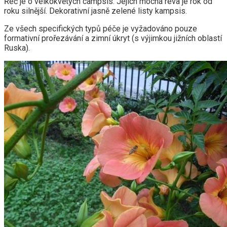
Řeč je o velkokvětých campsis. Jejich mocná réva je rok od
roku silnější. Dekorativní jasně zelené listy kampsis.
Ze všech specifických typů péče je vyžadováno pouze
formativní prořezávání a zimní úkryt (s výjimkou jižních oblastí
Ruska).