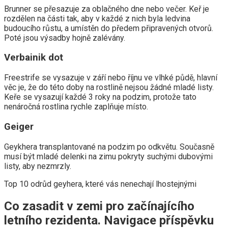
Brunner se přesazuje za oblačného dne nebo večer. Keř je
rozdělen na části tak, aby v každé z nich byla ledvina
budoucího růstu, a umístěn do předem připravených otvorů.
Poté jsou výsadby hojně zalévány.
Verbainik dot
Freestrife se vysazuje v září nebo říjnu ve vlhké půdě, hlavní
věc je, že do této doby na rostlině nejsou žádné mladé listy.
Keře se vysazují každé 3 roky na podzim, protože tato
nenáročná rostlina rychle zaplňuje místo.
Geiger
Geykhera transplantované na podzim po odkvětu. Současně
musí být mladé delenki na zimu pokryty suchými dubovými
listy, aby nezmrzly.
Top 10 odrůd geyhera, které vás nenechají lhostejnými
Co zasadit v zemi pro začínajícího
letního rezidenta. Navigace příspěvku