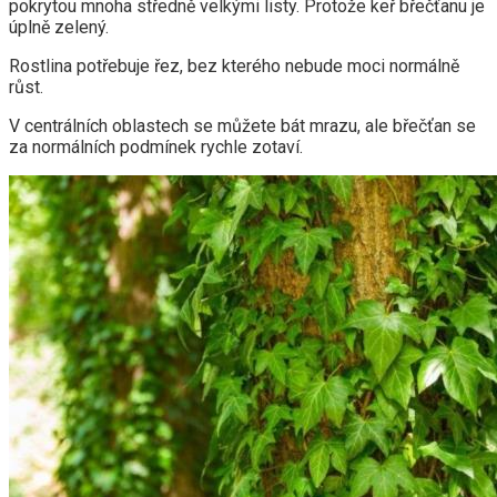
pokrytou mnoha středně velkými listy. Protože keř břečťanu je
úplně zelený.
Rostlina potřebuje řez, bez kterého nebude moci normálně
růst.
V centrálních oblastech se můžete bát mrazu, ale břečťan se
za normálních podmínek rychle zotaví.