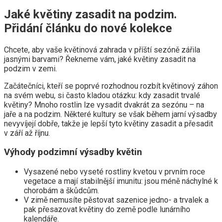
Jaké květiny zasadit na podzim.
Přidání článku do nové kolekce
Chcete, aby vaše květinová zahrada v příští sezóně zářila
jasnými barvami? Řekneme vám, jaké květiny zasadit na
podzim v zemi.
Začátečníci, kteří se poprvé rozhodnou rozbít květinový záhon
na svém webu, si často kladou otázku: kdy zasadit trvalé
květiny? Mnoho rostlin lze vysadit dvakrát za sezónu – na
jaře a na podzim. Některé kultury se však během jarní výsadby
nevyvíjejí dobře, takže je lepší tyto květiny zasadit a přesadit
v září až říjnu.
Výhody podzimní výsadby květin
Vysazené nebo vyseté rostliny kvetou v prvním roce
vegetace a mají stabilnější imunitu: jsou méně náchylné k
chorobám a škůdcům.
V zimě nemusíte pěstovat sazenice jedno- a trvalek a
pak přesazovat květiny do země podle lunárního
kalendáře.