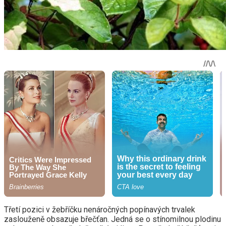
Třetí pozici v žebříčku nenáročných popínavých trvalek
zaslouženě obsazuje břečťan. Jedná se o stínomilnou plodinu