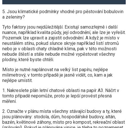
5. Jsou klimatické podmínky vhodné pro pěstování bobulovin
a zeleniny?
Tyto faktory jsou nejdůležitější. Existují samozřejmě i další
nuance, například kvalita půdy, její odvodnění, ale lze je vyřešit.
Pozemek lze upravit a zajistit odvodnění. A když je místo v
neustálém stínu, pokud slunce skryje například listí stromů
nebo je v oblasti chaty chladné klima, pak v této možnosti
nebude štěstí a stále nebude možné vypěstovat všechny
plodiny, které byste chtěli.
Místo je nutné naplánovat na velký list papíru, nejlépe
milimetrový, v tomto případě je jasně vidět, co, kam a jak
nejlépe umístit.
1. Nakreslete plán letní chatové oblasti na papír A3. Náčrt v
tomto případě nepomůže, proto je lepší provést přesná
měření.
2. Označte v plánu místa všechny stávající budovy a ty, které
jsou plánovány: stodola, dům, hospodářské budovy, altán,
bazén, květinové záhony, místo pro kompost, rekreační oblast
(grilování). Pokud je plánována vinice, je třeba to poznamenat