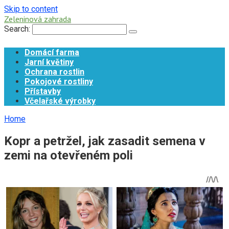
Skip to content
Zeleninová zahrada
Search:
Domácí farma
Jarní květiny
Ochrana rostlin
Pokojové rostliny
Přístavby
Včelařské výrobky
Home
Kopr a petržel, jak zasadit semena v
zemi na otevřeném poli