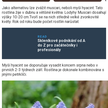
Jako alternativu lze zvážit muscari, neboli myší hyacint. Tato
rostlina žije v dubnu a většině května. Lodyhy Muscari dosahují
výšky 10-20 cm.Tvoří se na nich středně velké zvonkovité
květy. Rok od roku bude počet rostlin narůstat.
READ
Skleníkové podnikání od A
do Z pro začátečníky i
profesionály
Myší hyacint se doporučuje vysadit koncem srpna nebo v
prvních 2-3 týdnech září. Rostlina je dokonale kombinována s
jinými petrklíči.