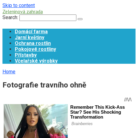
Skip to content
Zeleninová zahrada
Search:
Domácí farma
Jarní květiny
Ochrana rostlin
Pokojové rostliny
Přístavby
Včelařské výrobky
Home
Fotografie travního ohně