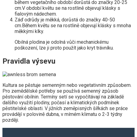
během vegetačního období dorůstá do značky 20-25
cm.V období květu se na rostlině objevují klásky s
fialovým nádechem.
Záď odrůdy je měkká, dorůstá do značky 40-50
cm.Během květu se na rostlině objevují klásky s mnoha
měkkými klky.
Obilná plodina je odolná vůči mechanickému
poškození, lze ji proto použít jako kryt trávníku.
Pravidla výsevu
Kultura se pěstuje semenným nebo vegetativním způsobem.
Pro zemědělské potřeby se používá semenný způsob
pěstování obilnin. Termíny setí se vypočítávají na základě
dalšího využití plodiny, počasí a klimatických podmínek
pěstitelské oblasti. V jižních zeměpisných šířkách se práce
provádějí v polovině dubna, v mírném klimatu o 2-3 týdny
později.