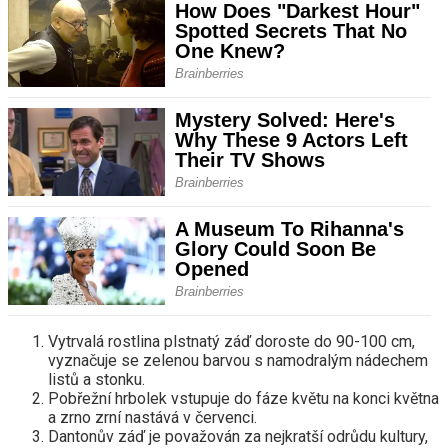
Vytrvalá rostlina plstnatý záď doroste do 90-100 cm,
vyznačuje se zelenou barvou s namodralým nádechem
listů a stonku.
Pobřežní hrbolek vstupuje do fáze květu na konci května
a zrno zrní nastává v červenci.
Dantonův záď je považován za nejkratší odrůdu kultury,