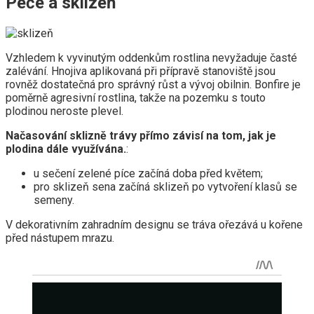
Péče a sklizeň
Vzhledem k vyvinutým oddenkům rostlina nevyžaduje časté
zalévání. Hnojiva aplikovaná při přípravě stanoviště jsou
rovněž dostatečná pro správný růst a vývoj obilnin. Bonfire je
poměrně agresivní rostlina, takže na pozemku s touto
plodinou neroste plevel.
Načasování sklizně trávy přímo závisí na tom, jak je
plodina dále využívána.
:
u sečení zelené píce začíná doba před květem;
pro sklizeň sena začíná sklizeň po vytvoření klasů se
semeny.
V dekorativním zahradním designu se tráva ořezává u kořene
před nástupem mrazu.