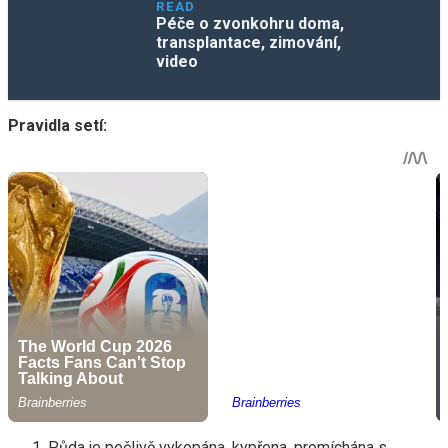
READ
Péče o zvonkohru doma,
transplantace, zimování,
video
Pravidla setí:
Půda je pečlivě vykopána, kypřena, promíchána s