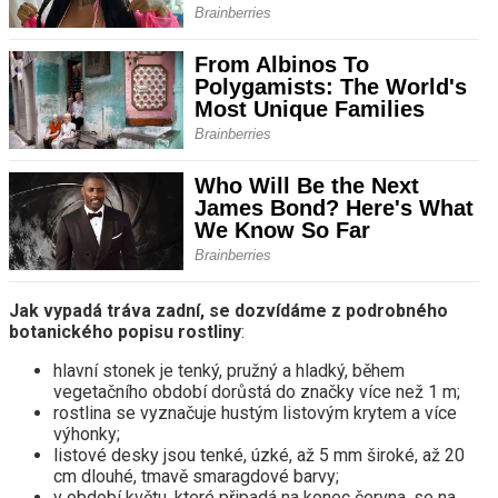
Jak vypadá tráva zadní, se dozvídáme z podrobného
botanického popisu rostliny
:
hlavní stonek je tenký, pružný a hladký, během
vegetačního období dorůstá do značky více než 1 m;
rostlina se vyznačuje hustým listovým krytem a více
výhonky;
listové desky jsou tenké, úzké, až 5 mm široké, až 20
cm dlouhé, tmavě smaragdové barvy;
v období květu, které připadá na konec června, se na