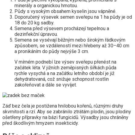
minerály a organickou hmotou.
Půdy s vysokým obsahem kyselin jsou vápněné.
Doporučený výsevek semen sveřepu na 1 ha půdy je od
18 do 20 kg sadby.
Semena před výsevem procházejí tepelnou a
dezinfekční úpravou.
Semena se vysévají běžným nebo širokým řádkovým
způsobem, se vzdáleností mezi hřebeny až 30–40 cm
a pronikáním do půdy nejvýše 3 cm.
V mírném podnebí lze výsev sveřepu přenést na
začátek léta. V jižních zeměpisných šířkách půda
rychle vysychá a na začátku letního období je již
dehydratovaná, což snižuje schopnost rostlin
zakořeňovat a dále se vyvíjet.
Záď bez čela je postižena hnilobou kořenů, různými druhy
skvrnitosti a rzí. Aby se zabránilo ztrátám plodin, jsou plodiny
ošetřeny přípravky na bázi fungicidů. Výsadby jsou chráněny
před škodlivým hmyzem insekticidy.