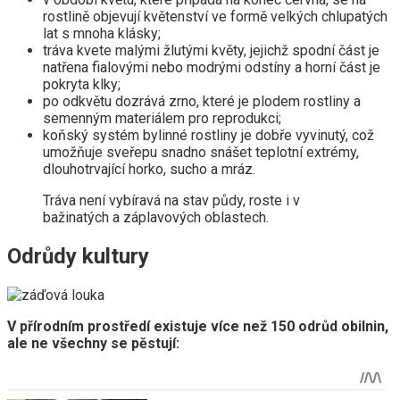
rostlině objevují květenství ve formě velkých chlupatých
lat s mnoha klásky;
tráva kvete malými žlutými květy, jejichž spodní část je
natřena fialovými nebo modrými odstíny a horní část je
pokryta klky;
po odkvětu dozrává zrno, které je plodem rostliny a
semenným materiálem pro reprodukci;
koňský systém bylinné rostliny je dobře vyvinutý, což
umožňuje sveřepu snadno snášet teplotní extrémy,
dlouhotrvající horko, sucho a mráz.
Tráva není vybíravá na stav půdy, roste i v
bažinatých a záplavových oblastech.
Odrůdy kultury
V přírodním prostředí existuje více než 150 odrůd obilnin,
ale ne všechny se pěstují: