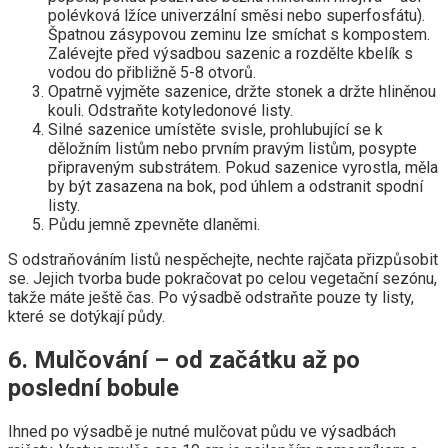
polévková lžíce univerzální směsi nebo superfosfátu).
Špatnou zásypovou zeminu lze smíchat s kompostem.
Zalévejte před výsadbou sazenic a rozdělte kbelík s
vodou do přibližně 5-8 otvorů.
Opatrně vyjměte sazenice, držte stonek a držte hliněnou
kouli. Odstraňte kotyledonové listy.
Silné sazenice umístěte svisle, prohlubující se k
děložním listům nebo prvním pravým listům, posypte
připraveným substrátem. Pokud sazenice vyrostla, měla
by být zasazena na bok, pod úhlem a odstranit spodní
listy.
Půdu jemně zpevněte dlaněmi.
S odstraňováním listů nespěchejte, nechte rajčata přizpůsobit
se. Jejich tvorba bude pokračovat po celou vegetační sezónu,
takže máte ještě čas. Po výsadbě odstraňte pouze ty listy,
které se dotýkají půdy.
6. Mulčování – od začátku až po
poslední bobule
Ihned po výsadbě je nutné mulčovat půdu ve výsadbách