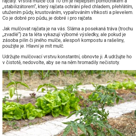
rajčaty. Vrstva mulče cca 10 cm je nejlepším pomocníkem a
„stabilizátorem“, který rajčata ochrání před chladem, přehřátím,
utužením půdy, krustováním, vypařováním vlhkosti a plevelem.
Co je dobré pro půdu, je dobré i pro rajčata.
Jak mulčovat rajčata je na vás. Sláma a posekaná tráva (trochu
„zvadlé“) za ta léta vykazují výborné výsledky, ale pokud je
zásoba pilin či jiného mulče, alespoň kompostu a rašeliny,
použijte je. Hlavní je mít mulč.
Udržujte mulčovací vrstvu konstantní, obnovte ji. A udržujte ho
v čistotě, nedovolte, aby se na něm hromadily nečistoty.