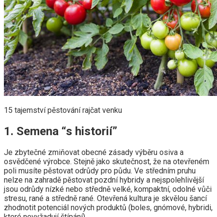
15 tajemství pěstování rajčat venku
1. Semena “s historií”
Je zbytečné zmiňovat obecné zásady výběru osiva a
osvědčené výrobce. Stejně jako skutečnost, že na otevřeném
poli musíte pěstovat odrůdy pro půdu. Ve středním pruhu
nelze na zahradě pěstovat pozdní hybridy a nejspolehlivější
jsou odrůdy nízké nebo středně velké, kompaktní, odolné vůči
stresu, rané a středně rané. Otevřená kultura je skvělou šancí
zhodnotit potenciál nových produktů (boles, gnómové, hybridi,
které nevyžadují štípání).