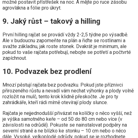
možné postavit přístřešek na noc. A mějte po ruce zásobu
agrovlákna a fólie pro úkryt.
9. Jaký růst – takový a hilling
První hilling rajčat se provádí vždy 2-2,5 týdne po výsadbě.
Ale v budoucnu zapomeňte na plán a řiďte se rostlinami a
svažte základnu, jak roste stonek. Dvakrát je minimum, ale
pokud to vaše rajčata potřebují, nebojte se potřetí a počtvrté
zapíchnout.
10. Podvazek bez prodlení
Mnozí pěstují rajčata bez podvazku. Pokud jste příznivci
přirozeného růstu a nevadí vám nechat výhonky a plody volně
rozložit na mulč, tento krok klidně přeskočte. Je pro ty
zahrádkáře, kteří rádi mírně otevírají plody slunce.
Rajčata je nejjednodušší přivázat na kolíčky o něco vyšší, než
je výška samotného keře – od 50 do 80 cm nebo více (v
závislosti na odrůdě). Pokuste se nainstalovat podpěry na
severní straně a ne blízko ke stonku – 10 cm nebo o něco
dále. Vysoké, velkoplodé odrůdy, pokud se je rozhodnete