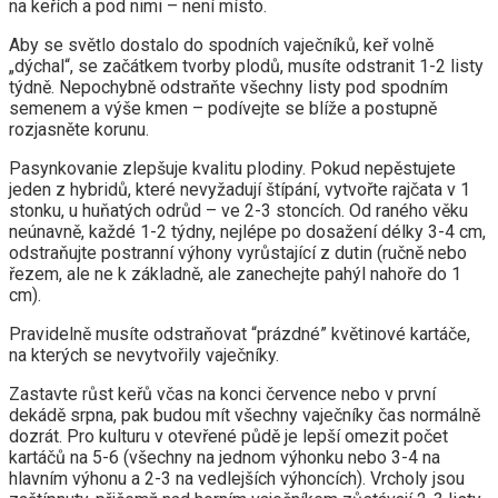
na keřích a pod nimi – není místo.
Aby se světlo dostalo do spodních vaječníků, keř volně
„dýchal“, se začátkem tvorby plodů, musíte odstranit 1-2 listy
týdně. Nepochybně odstraňte všechny listy pod spodním
semenem a výše kmen – podívejte se blíže a postupně
rozjasněte korunu.
Pasynkovanie zlepšuje kvalitu plodiny. Pokud nepěstujete
jeden z hybridů, které nevyžadují štípání, vytvořte rajčata v 1
stonku, u huňatých odrůd – ve 2-3 stoncích. Od raného věku
neúnavně, každé 1-2 týdny, nejlépe po dosažení délky 3-4 cm,
odstraňujte postranní výhony vyrůstající z dutin (ručně nebo
řezem, ale ne k základně, ale zanechejte pahýl nahoře do 1
cm).
Pravidelně musíte odstraňovat “prázdné” květinové kartáče,
na kterých se nevytvořily vaječníky.
Zastavte růst keřů včas na konci července nebo v první
dekádě srpna, pak budou mít všechny vaječníky čas normálně
dozrát. Pro kulturu v otevřené půdě je lepší omezit počet
kartáčů na 5-6 (všechny na jednom výhonku nebo 3-4 na
hlavním výhonu a 2-3 na vedlejších výhoncích). Vrcholy jsou