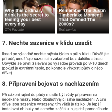
7. Nechte sazenice v klidu usadit
Ihned po výsadbě nechte rajčata týden a půl v klidu. Důvěřujte
přírodě, umožňuje sazenicím zakořenit bez dalšího stresu.
Obvykle se první zalévání po výsadbě provádí po 8-10 dnech
(pokud je extrémní teplo, po kontrole vlhkosti půdy o něco
dříve).
8. Připraveni bojovat s nachlazením
Při sázení rajčat do půdy musíte být vždy připraveni na
nečekané mrazy. Nebo dlouhotrvající silné nachlazení. A čím
dříve jsou sazenice vysazeny, tím větší je riziko. Je lepší
instalovat oblouky od samého začátku, s jejichž pomocí bude