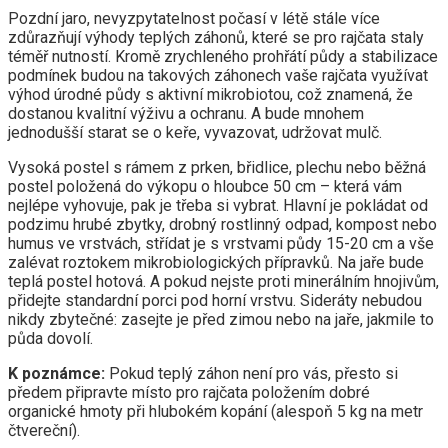
Pozdní jaro, nevyzpytatelnost počasí v létě stále více
zdůrazňují výhody teplých záhonů, které se pro rajčata staly
téměř nutností. Kromě zrychleného prohřátí půdy a stabilizace
podmínek budou na takových záhonech vaše rajčata využívat
výhod úrodné půdy s aktivní mikrobiotou, což znamená, že
dostanou kvalitní výživu a ochranu. A bude mnohem
jednodušší starat se o keře, vyvazovat, udržovat mulč.
Vysoká postel s rámem z prken, břidlice, plechu nebo běžná
postel položená do výkopu o hloubce 50 cm – která vám
nejlépe vyhovuje, pak je třeba si vybrat. Hlavní je pokládat od
podzimu hrubé zbytky, drobný rostlinný odpad, kompost nebo
humus ve vrstvách, střídat je s vrstvami půdy 15-20 cm a vše
zalévat roztokem mikrobiologických přípravků. Na jaře bude
teplá postel hotová. A pokud nejste proti minerálním hnojivům,
přidejte standardní porci pod horní vrstvu. Sideráty nebudou
nikdy zbytečné: zasejte je před zimou nebo na jaře, jakmile to
půda dovolí.
K poznámce:
Pokud teplý záhon není pro vás, přesto si
předem připravte místo pro rajčata položením dobré
organické hmoty při hlubokém kopání (alespoň 5 kg na metr
čtvereční).