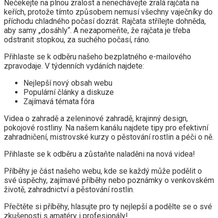
Nečekejte na plnou zralost a nenechávejte zralá rajčata na
keřích, protože tímto způsobem nemusí všechny vaječníky do
příchodu chladného počasí dozrát. Rajčata střílejte dohněda,
aby samy „dosáhly“. A nezapomeňte, že rajčata je třeba
odstranit stopkou, za suchého počasí, ráno.
Přihlaste se k odběru našeho bezplatného e-mailového
zpravodaje. V týdenních vydáních najdete:
Nejlepší nový obsah webu
Populární články a diskuze
Zajímavá témata fóra
Videa o zahradě a zeleninové zahradě, krajinný design,
pokojové rostliny. Na našem kanálu najdete tipy pro efektivní
zahradničení, mistrovské kurzy o pěstování rostlin a péči o ně.
Přihlaste se k odběru a zůstaňte naladěni na nová videa!
Příběhy je část našeho webu, kde se každý může podělit o
své úspěchy, zajímavé příběhy nebo poznámky o venkovském
životě, zahradnictví a pěstování rostlin.
Přečtěte si příběhy, hlasujte pro ty nejlepší a podělte se o své
zkušenosti s amatéry i profesionály!