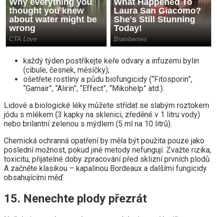
každý týden postříkejte keře odvary a infuzemi bylin
(cibule, česnek, měsíčky);
ošetřete rostliny a půdu biofungicidy (“Fitosporin”,
“Gamair”, “Alirin”, “Effect”, “Mikohelp” atd.).
Lidové a biologické léky můžete střídat se slabým roztokem
jódu s mlékem (3 kapky na sklenici, zředěné v 1 litru vody)
nebo brilantní zelenou s mýdlem (5 ml na 10 litrů).
Chemická ochranná opatření by měla být použita pouze jako
poslední možnost, pokud jiné metody nefungují. Zvažte rizika,
toxicitu, přijatelné doby zpracování před sklizní prvních plodů.
A začněte klasikou – kapalinou Bordeaux a dalšími fungicidy
obsahujícími měď.
15. Nenechte plody přezrát