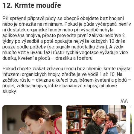
12. Krmte moudře
Při správné přípravě půdy se obecně obejdete bez hnojení
nebo je omezíte na minimum. Pokud je půda vyčerpaná, není v
ní dostatek organické hmoty nebo při výsadbě nebyla
aplikována hnojiva, přesto proveďte první zálivku nejdříve 2
týdny po výsadbě a poté opakujte nejvýše každých 10 dní a
pouze podle potřeby (se signály nedostatku živin). A vždy
musíte vzít v úvahu fázi růstu: rychlá vegetace vyžaduje více
dusíku, kvetení a plodů – draslíku a fosforu.
Pokud chcete získat zdravou úrodu bez chemie, krmte rajčata
infuzemi organických hnojiv, zřeďte je ve vodě 1 až 10. Na
začátku růstu – divizna a kuřecí trus, během kvetení a plodů –
popel, zelená hnojiva, infuze banánové slupky, cibulové
slupky.