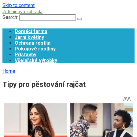
Skip to content
Zeleninová zahrada
Search:
Domácí farma
Jarní květiny
Ochrana rostlin
Pokojové rostliny
Přístavby
Včelařské výrobky
Home
Tipy pro pěstování rajčat