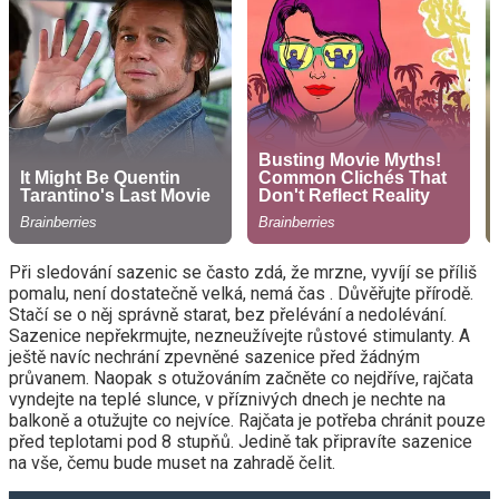
Při sledování sazenic se často zdá, že mrzne, vyvíjí se příliš
pomalu, není dostatečně velká, nemá čas . Důvěřujte přírodě.
Stačí se o něj správně starat, bez přelévání a nedolévání.
Sazenice nepřekrmujte, nezneužívejte růstové stimulanty. A
ještě navíc nechrání zpevněné sazenice před žádným
průvanem. Naopak s otužováním začněte co nejdříve, rajčata
vyndejte na teplé slunce, v příznivých dnech je nechte na
balkoně a otužujte co nejvíce. Rajčata je potřeba chránit pouze
před teplotami pod 8 stupňů. Jedině tak připravíte sazenice
na vše, čemu bude muset na zahradě čelit.