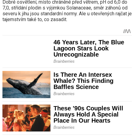
Dobré osvětlení, místo chráněné před větrem, pH od 6,0 ​​do
7,0, střídání plodin s výjimkou Solanaceae, směr záhonů od
severu k jihu jsou standardní normy. Ale u otevřených rajčat je
tajemstvím také to, co zasadit.