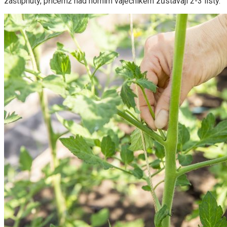
zaštípnuty, přičemž nad horním vaječníkem zůstávají 2-3 listy.