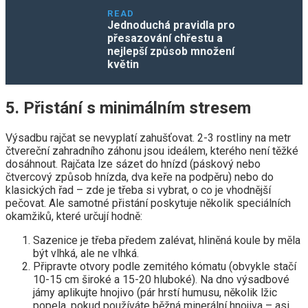
READ
Jednoduchá pravidla pro
přesazování chřestu a
nejlepší způsob množení
květin
5. Přistání s minimálním stresem
Výsadbu rajčat se nevyplatí zahušťovat. 2-3 rostliny na metr
čtvereční zahradního záhonu jsou ideálem, kterého není těžké
dosáhnout. Rajčata lze sázet do hnízd (páskový nebo
čtvercový způsob hnízda, dva keře na podpěru) nebo do
klasických řad – zde je třeba si vybrat, o co je vhodnější
pečovat. Ale samotné přistání poskytuje několik speciálních
okamžiků, které určují hodně:
Sazenice je třeba předem zalévat, hliněná koule by měla
být vlhká, ale ne vlhká.
Připravte otvory podle zemitého kómatu (obvykle stačí
10-15 cm široké a 15-20 hluboké). Na dno výsadbové
jámy aplikujte hnojivo (pár hrstí humusu, několik lžic
popela, pokud používáte běžná minerální hnojiva – asi