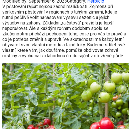
Modified by:
September 6, 2023
Category:
Herbicid
V pěstování rajčat nejsou žádné maličkosti. Zejména při
venkovním pěstování v regionech s tuhými zimami, kde je
nutné pečlivě volit načasování výsevu sazenic a jejich
výsadby na záhony. Základní „rajčatová“ pravidla je lepší
neporušovat. Ale s každým ročním obdobím spolu se
zkušenostmi přichází pochopení toho, co je pro vás to pravé a
co je potřeba změnit a upravit. Ve skutečnosti má každý letní
obyvatel svou vlastní metodu a tajné triky. Budeme sdílet své
vlastní, které vám, jak doufáme, pomůže obdivovat zdravé
rostliny a vychutnat si lahodnou úrodu rajčat v otevřené půdě.