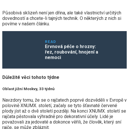
Působivá sklizeň není jen dřina, ale také vlastnictví určitých
dovedností a chcete-li tajných technik. O některých z nich si
povíme v našem článku.
READ
Ervnová péče o hrozny:
řez, roubování, hnojení a
nemoci
Důležité věci tohoto týdne
Oblast jižní Moskvy, 33 týdnů
Navzdory tomu, že se o rajčatech poprvé dozvěděli v Evropě v
polovině XNUMX. století, začaly se tyto šťavnaté červené
plody jíst až o dvě století později. Na konci XNUMX. století se
rajčata pěstovala výhradně pro dekorativní účely. Lidé je
považovali za jedovaté a dokonce věřili, že člověk, který sní
rajče, se může zbláznit.