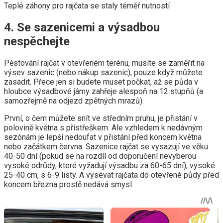
Teplé záhony pro rajčata se staly téměř nutností
4. Se sazenicemi a výsadbou
nespěchejte
Pěstování rajčat v otevřeném terénu, musíte se zaměřit na
výsev sazenic (nebo nákup sazenic), pouze když můžete
zasadit. Přece jen si budete muset počkat, až se půda v
hloubce výsadbové jámy zahřeje alespoň na 12 stupňů (a
samozřejmě na odjezd zpětných mrazů).
První, o čem můžete snít ve středním pruhu, je přistání v
polovině května s přístřeškem. Ale vzhledem k nedávným
sezónám je lepší nedoufat v přistání před koncem května
nebo začátkem června. Sazenice rajčat se vysazují ve věku
40-50 dní (pokud se na rozdíl od doporučení nevyberou
vysoké odrůdy, které vyžadují výsadbu za 60-65 dní), vysoké
25-40 cm, s 6-9 listy. A vysévat rajčata do otevřené půdy před
koncem března prostě nedává smysl.