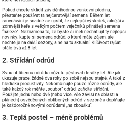
Pokud chcete sklidit záviděníhodnou venkovní plodinu,
přestaňte používat ta nejčerstvější semena. Během let
srovnávání je snadné se ujistit, že nejlepší výsledek, silnější a
zdravější keře s velkým počtem vaječníků přinášejí semena
“naleže”. Neznamená to, že byste si měli nechat ujít ty nejlepší
novinky: kupte si semena odrůd, o které máte zájem, ale
nechte je na další sezóny, a ne na tu aktuální. Klíčivost rajčat
stále trvá až 8 let.
2. Střídání odrůd
Svou oblíbenou odrůdu můžete pěstovat desítky let. Ale jak
ukazuje praxe, žádné dva roky po sobě nejsou stejné. A také z
hlediska produktivity. Nekombinujte pouze různé odrůdy, ale
také každý rok měňte „soubor“ odrůd, zařiďte střídání.
Použijte jednu nebo dvě (nebo více, vše závisí na oblasti a
plánech) osvědčených oblíbených odrůd v sezóně a doplňujte
je každoročně novými odrůdami „na zkoušku“.
3. Teplá postel – méně problémů