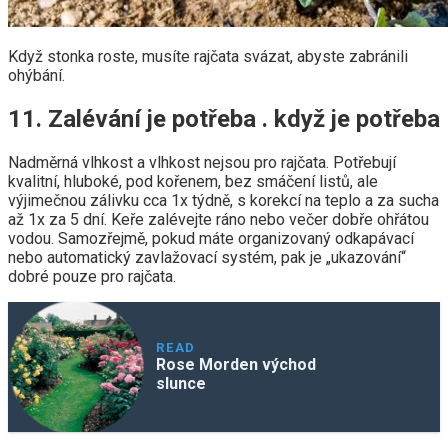
Když stonka roste, musíte rajčata svázat, abyste zabránili
ohýbání.
11. Zalévání je potřeba . když je potřeba
Nadměrná vlhkost a vlhkost nejsou pro rajčata. Potřebují
kvalitní, hluboké, pod kořenem, bez smáčení listů, ale
výjimečnou zálivku cca 1x týdně, s korekcí na teplo a za sucha
až 1x za 5 dní. Keře zalévejte ráno nebo večer dobře ohřátou
vodou. Samozřejmě, pokud máte organizovaný odkapávací
nebo automatický zavlažovací systém, pak je „ukazování“
dobré pouze pro rajčata.
READ
Rose Morden východ
slunce