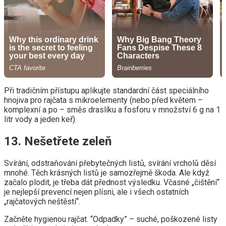
Při tradičním přístupu aplikujte standardní část speciálního
hnojiva pro rajčata s mikroelementy (nebo před květem –
komplexní a po – směs draslíku a fosforu v množství 6 g na 1
litr vody a jeden keř).
13. Nešetřete zeleň
Svírání, odstraňování přebytečných listů, svírání vrcholů děsí
mnohé. Těch krásných listů je samozřejmě škoda. Ale když
začalo plodit, je třeba dát přednost výsledku. Včasné „čištění“
je nejlepší prevencí nejen plísni, ale i všech ostatních
„rajčatových neštěstí“.
Začněte hygienou rajčat. “Odpadky” – suché, poškozené listy