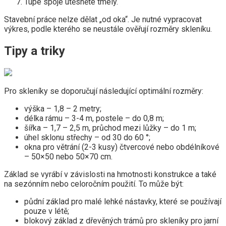
Tupé spoje utěsněte tmely.
Stavební práce nelze dělat „od oka“. Je nutné vypracovat
výkres, podle kterého se neustále ověřují rozměry skleníku.
Tipy a triky
Pro skleníky se doporučují následující optimální rozměry:
výška – 1,8 – 2 metry;
délka rámu – 3-4 m, postele – do 0,8 m;
šířka – 1,7 – 2,5 m, průchod mezi lůžky – do 1 m;
úhel sklonu střechy – od 30 do 60 °;
okna pro větrání (2-3 kusy) čtvercové nebo obdélníkové
– 50×50 nebo 50×70 cm.
Základ se vyrábí v závislosti na hmotnosti konstrukce a také
na sezónním nebo celoročním použití. To může být:
půdní základ pro malé lehké nástavky, které se používají
pouze v létě;
blokový základ z dřevěných trámů pro skleníky pro jarní