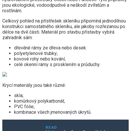
jsou ekologické, vodoodpudivé a neškodí zvířatům a
rostlinám.
Celkový pohled na přístřešek skleníku připomíná jednodílnou
konstrukci samostatného skleníku, ale jakoby rozřezanou po
délce na dvě části. Materiál pro stavbu přístavby vybírá
zahradník sám:
dřevěné rámy ze dřeva nebo desek:
polyetylenové trubky;
kovové rohy nebo kování;
celé okenní rámy s prosklením a průduchy.
Krycí materiály jsou také různé:
skla;
komůrkový polykarbonát;
PVC fólie;
kombinace všech jmenovaných úkrytů.
READ