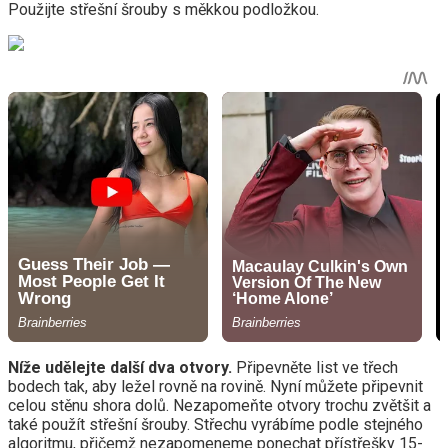
Použijte střešní šrouby s měkkou podložkou.
Níže udělejte další dva otvory.
Připevněte list ve třech
bodech tak, aby ležel rovně na rovině. Nyní můžete připevnit
celou stěnu shora dolů. Nezapomeňte otvory trochu zvětšit a
také použít střešní šrouby. Střechu vyrábíme podle stejného
algoritmu, přičemž nezapomeneme ponechat přístřešky 15-