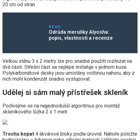
20 cm od stran.
READ
Odrůda meruňky Alyosha:
popis, vlastnosti a recenze
Velkou stěnu 3 x 2 metry lze pro snadné použití rozřezat na
dvě části. Střešní část se nejlépe instaluje v jednom kuse.
Polykarbonátové desky jsou umístěny voštinou nahoru, aby z
nich mohl kondenzát snadno vystupovat.
Udělej si sám malý přístřešek skleník
Podívejme se na nejjednodušší algoritmus pro montáž
skleníkového lůžka 2 x 1 metr:
Trochu kopat
4 škvárové bloky podle úrovně. Nahoře položte
hydroizolaci – bitumen nebo střešní materiál. Udělejte postroj