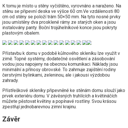
K tomu je místo u stěny vyčištěno, vyrovnáno a naraženo. Na
stěnu se připevní deska ve výšce 60 cm.Ve vzdálenosti 80
cm od stěny se položí trám 50×50 mm. Na tyto nosné prvky
jsou umístěny dva prosklené rámy ze starých oken a jsou
instalovány panty. Boční trojúhelníkové konce jsou pokryty
plastovým obalem.
Přístavbu k domu v podobě kůlnového skleníku lze využít v
zimě. Topné systémy, dodatečné osvětlení a zásobování
vodou jsou napojeny na obecnou komunikaci. Náklady jsou
minimální a přínosy obrovské. To zahrnuje zajištění rodiny
čerstvými bylinkami, zeleninou, ale i jakousi výzdobou
zahrady.
Přístřeškové skleníky připevněné ke stěnám domu slouží jako
prvek exteriéru domu. V závěsných truhlících a květináčích
můžete pěstovat květiny a popínavé rostliny. Svou krásou
zpestřují jednobarevnou zimní krajinu.
Závěr