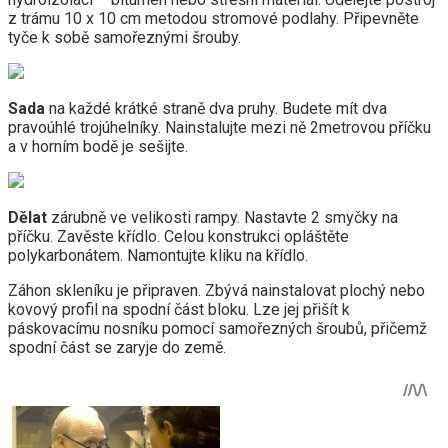
z trámu 10 x 10 cm metodou stromové podlahy. Připevněte
tyče k sobě samořeznými šrouby.
Sada
na každé krátké straně dva pruhy. Budete mít dva
pravoúhlé trojúhelníky. Nainstalujte mezi ně 2metrovou příčku
a v horním bodě je sešijte.
Dělat
zárubně ve velikosti rampy. Nastavte 2 smyčky na
příčku. Zavěste křídlo. Celou konstrukci opláštěte
polykarbonátem. Namontujte kliku na křídlo.
Záhon skleníku je připraven. Zbývá nainstalovat plochý nebo
kovový profil na spodní část bloku. Lze jej přišít k
páskovacímu nosníku pomocí samořezných šroubů, přičemž
spodní část se zaryje do země.