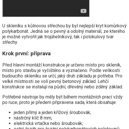
U skleníku s kůlnovou střechou by byl nejlepší kryt komůrkový
polykarbonát. Jedná se o pevný a odolný materiál, ze kterého
je možné vytvořit jak trojúhelníkový, tak i polokulový tvar
střechy.
Krok první: příprava
Před hlavní montáží konstrukce je určeno místo pro skleník,
místo pro stavbu je vyčištěno a vyznačeno. Podle velikosti
budoucího skleníku se určí, jaký druh základu je potřeba. Pro
velké místnosti se volí pevný betonový základ. Lehčí
konstrukce se instalují na půdní, dřevěný nebo zděný základ.
Potřebné nástroje by měly být během montážních prací vždy
po ruce, proto je předem připravena sada, která obsahuje:
jeden přímý a jeden křížový šroubovák;
nástrčný klíč 8 mm;
elektrická vrtačka nebo šroubovák;
ostrý řezák pro řezání polykarbonátových polotovarů;