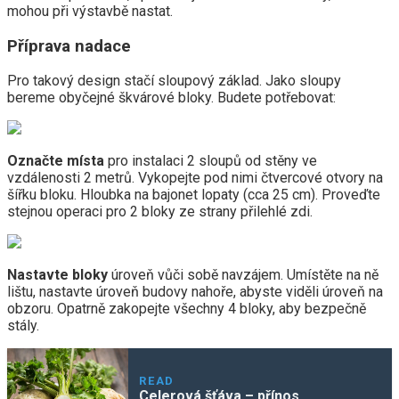
mohou při výstavbě nastat.
Příprava nadace
Pro takový design stačí sloupový základ. Jako sloupy
bereme obyčejné škvárové bloky. Budete potřebovat:
Označte místa
pro instalaci 2 sloupů od stěny ve
vzdálenosti 2 metrů. Vykopejte pod nimi čtvercové otvory na
šířku bloku. Hloubka na bajonet lopaty (cca 25 cm). Proveďte
stejnou operaci pro 2 bloky ze strany přilehlé zdi.
Nastavte bloky
úroveň vůči sobě navzájem. Umístěte na ně
lištu, nastavte úroveň budovy nahoře, abyste viděli úroveň na
obzoru. Opatrně zakopejte všechny 4 bloky, aby bezpečně
stály.
READ
Celerová šťáva – přínos