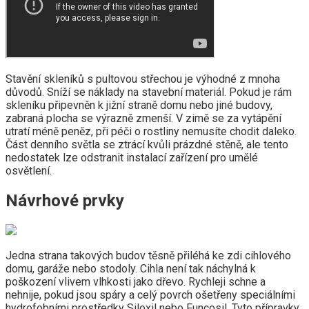
Stavění skleníků s pultovou střechou je výhodné z mnoha
důvodů. Sníží se náklady na stavební materiál. Pokud je rám
skleníku připevněn k jižní straně domu nebo jiné budovy,
zabraná plocha se výrazně zmenší. V zimě se za vytápění
utratí méně peněz, při péči o rostliny nemusíte chodit daleko.
Část denního světla se ztrácí kvůli prázdné stěně, ale tento
nedostatek lze odstranit instalací zařízení pro umělé
osvětlení.
Návrhové prvky
Jedna strana takových budov těsně přiléhá ke zdi cihlového
domu, garáže nebo stodoly. Cihla není tak náchylná k
poškození vlivem vlhkosti jako dřevo. Rychleji schne a
nehnije, pokud jsou spáry a celý povrch ošetřeny speciálními
hydrofobními prostředky Siloxil nebo Funcosil. Tyto přípravky