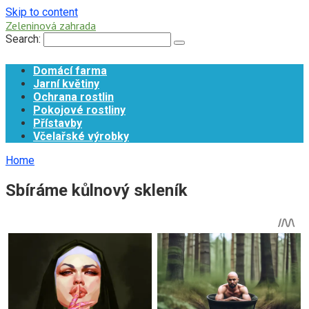
Skip to content
Zeleninová zahrada
Search:
Domácí farma
Jarní květiny
Ochrana rostlin
Pokojové rostliny
Přístavby
Včelařské výrobky
Home
Sbíráme kůlnový skleník