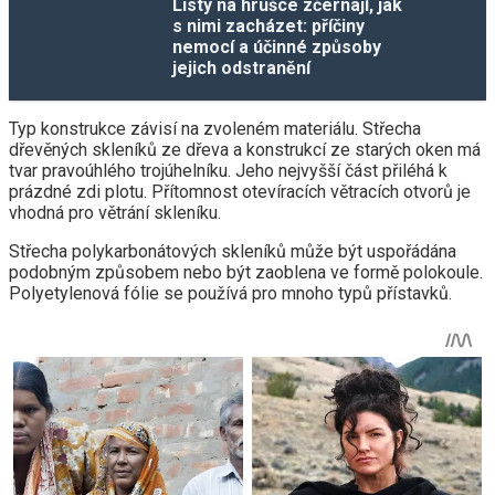
Listy na hrušce zčernají, jak
s nimi zacházet: příčiny
nemocí a účinné způsoby
jejich odstranění
Typ konstrukce závisí na zvoleném materiálu. Střecha
dřevěných skleníků ze dřeva a konstrukcí ze starých oken má
tvar pravoúhlého trojúhelníku. Jeho nejvyšší část přiléhá k
prázdné zdi plotu. Přítomnost otevíracích větracích otvorů je
vhodná pro větrání skleníku.
Střecha polykarbonátových skleníků může být uspořádána
podobným způsobem nebo být zaoblena ve formě polokoule.
Polyetylenová fólie se používá pro mnoho typů přístavků.