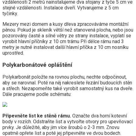
vzdálenosti 2 metrů nainstalujeme dva stojany z tyče 5 cm ve
stejné vzdálenosti. Instalace dveří. Vytvarujeme z 5 cm
tyčinky.
Mezery mezi domem a kusy dřeva zpracováváme montážní
pěnou. Pokud je skleník větší než stanovená plocha, nebo jsou
pozorovány časté a silné větry ze strany instalace, vyplatí se
vyrobit hlavní příčníky z 10 cm trámu Při délce rámu nad 3
metry je nutné instalovat další hlavní příčka z 10 cm nosníku
uprostřed.
Polykarbonátové opláštění
Polykarbonát položte na rovnou plochu, nechte odpočinout,
aby se narovnal. Poté na něj nakreslete řezání budoucích stěn
a střech. Nezapomeňte také vyrobit samostatný kus na dveře.
Dále pracujeme podle schématu:
Připevněte list ke stěně rámu.
Označte dva horní kotevní
body v rozích. Odstraňte list a vytvořte otvory pro upevňovací
prvky. Je důležité, aby jim více šroubů o 2-3 mm. Znovu
opatrně opřete list a poté jej připevněte ve dvou bodech.