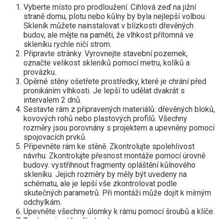
Vyberte místo pro prodloužení. Cihlová zeď na jižní
straně domu, plotu nebo kůlny by byla nejlepší volbou.
Skleník můžete nainstalovat v blízkosti dřevěných
budov, ale mějte na paměti, že vlhkost přítomná ve
skleníku rychle ničí strom.
Připravte stránky. Vyrovnejte stavební pozemek,
označte velikost skleníků pomocí metru, kolíků a
provázku.
Opěrné stěny ošetřete prostředky, které je chrání před
pronikáním vlhkosti. Je lepší to udělat dvakrát s
intervalem 2 dnů.
Sestavte rám z připravených materiálů: dřevěných bloků,
kovových rohů nebo plastových profilů. Všechny
rozměry jsou porovnány s projektem a upevněny pomocí
spojovacích prvků.
Připevněte rám ke stěně. Zkontrolujte spolehlivost
návrhu. Zkontrolujte přesnost montáže pomocí úrovně
budovy. vystřihnout fragmenty opláštění kůlnového
skleníku. Jejich rozměry by měly být uvedeny na
schématu, ale je lepší vše zkontrolovat podle
skutečných parametrů. Při montáži může dojít k mírným
odchylkám.
Upevněte všechny úlomky k rámu pomocí šroubů a klíče.