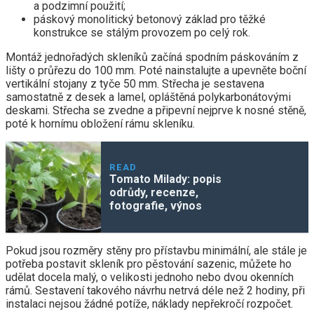
a podzimní použití;
páskový monolitický betonový základ pro těžké
konstrukce se stálým provozem po celý rok.
Montáž jednořadých skleníků začíná spodním páskováním z
lišty o průřezu do 100 mm. Poté nainstalujte a upevněte boční
vertikální stojany z tyče 50 mm. Střecha je sestavena
samostatně z desek a lamel, opláštěná polykarbonátovými
deskami. Střecha se zvedne a připevní nejprve k nosné stěně,
poté k hornímu obložení rámu skleníku.
READ
Tomato Milady: popis
odrůdy, recenze,
fotografie, výnos
Pokud jsou rozměry stěny pro přístavbu minimální, ale stále je
potřeba postavit skleník pro pěstování sazenic, můžete ho
udělat docela malý, o velikosti jednoho nebo dvou okenních
rámů. Sestavení takového návrhu netrvá déle než 2 hodiny, při
instalaci nejsou žádné potíže, náklady nepřekročí rozpočet.