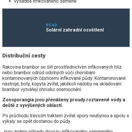
výsadba infikovaného semene.
READ
Solární zahradní osvětlení
Distribuční cesty
Rakovina brambor se šíří prostřednictvím infikovaných hlíz
nebo brambor odrůd odolných vůči chorobám
kontaminovaných částicemi infikované půdy. Kontaminované
nástroje, boty, kopyta zvířat, jakékoli nádoby na skladování
brambor vytvářejí ohnisko onemocnění.
Zoosporangia jsou přenášeny proudy roztavené vody a
deště z vyvýšených oblastí.
Po průchodu trávicím traktem zvířat spory neuhynou a spolu s
výkaly se opět dostanou do půdy.
Jsou známy případy dovozu infikovaného semenného