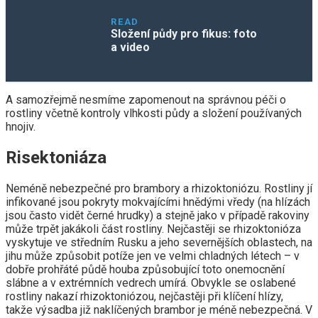
READ
Složení půdy pro fikus: foto
a video
A samozřejmě nesmíme zapomenout na správnou péči o
rostliny včetně kontroly vlhkosti půdy a složení používaných
hnojiv.
Risektoniáza
Neméně nebezpečné pro brambory a rhizoktoniózu. Rostliny jí
infikované jsou pokryty mokvajícími hnědými vředy (na hlízách
jsou často vidět černé hrudky) a stejně jako v případě rakoviny
může trpět jakákoli část rostliny. Nejčastěji se rhizoktonióza
vyskytuje ve středním Rusku a jeho severnějších oblastech, na
jihu může způsobit potíže jen ve velmi chladných létech – v
dobře prohřáté půdě houba způsobující toto onemocnění
slábne a v extrémních vedrech umírá. Obvykle se oslabené
rostliny nakazí rhizoktoniózou, nejčastěji při klíčení hlízy,
takže výsadba již naklíčených brambor je méně nebezpečná. V