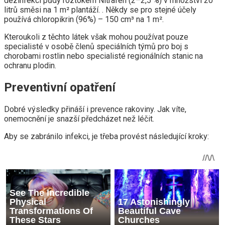
dezinfekci půdy roztokem Nitrafen (2–2,5 %) v množství 20
litrů směsi na 1 m² plantáží. . Někdy se pro stejné účely
používá chloropikrin (96%) – 150 cm³ na 1 m².
Kteroukoli z těchto látek však mohou používat pouze
specialisté v osobě členů speciálních týmů pro boj s
chorobami rostlin nebo specialisté regionálních stanic na
ochranu plodin.
Preventivní opatření
Dobré výsledky přináší i prevence rakoviny. Jak víte,
onemocnění je snazší předcházet než léčit.
Aby se zabránilo infekci, je třeba provést následující kroky: