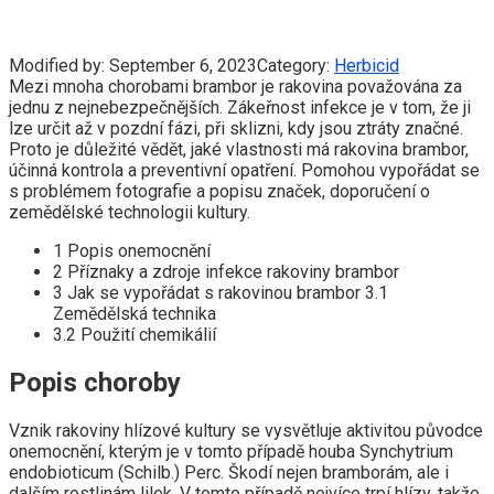
Modified by:
September 6, 2023
Category:
Herbicid
Mezi mnoha chorobami brambor je rakovina považována za
jednu z nejnebezpečnějších. Zákeřnost infekce je v tom, že ji
lze určit až v pozdní fázi, při sklizni, kdy jsou ztráty značné.
Proto je důležité vědět, jaké vlastnosti má rakovina brambor,
účinná kontrola a preventivní opatření. Pomohou vypořádat se
s problémem fotografie a popisu značek, doporučení o
zemědělské technologii kultury.
1 Popis onemocnění
2 Příznaky a zdroje infekce rakoviny brambor
3 Jak se vypořádat s rakovinou brambor 3.1
Zemědělská technika
3.2 Použití chemikálií
Popis choroby
Vznik rakoviny hlízové ​​kultury se vysvětluje aktivitou původce
onemocnění, kterým je v tomto případě houba Synchytrium
endobioticum (Schilb.) Perc. Škodí nejen bramborám, ale i
dalším rostlinám lilek. V tomto případě nejvíce trpí hlízy, takže