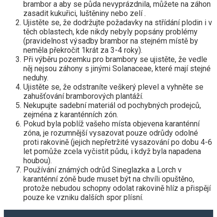
brambor a aby se půda nevyprázdnila, můžete na záhon
zasadit kukuřici, luštěniny nebo zelí .
Ujistěte se, že dodržujte požadavky na střídání plodin i v
těch oblastech, kde nikdy nebyly popsány problémy
(pravidelnost výsadby brambor na stejném místě by
neměla překročit 1krát za 3-4 roky).
Při výběru pozemku pro brambory se ujistěte, že vedle
něj nejsou záhony s jinými Solanaceae, které mají stejné
neduhy.
Ujistěte se, že odstraníte veškerý plevel a vyhněte se
zahušťování bramborových plantáží.
Nekupujte sadební materiál od pochybných prodejců,
zejména z karanténních zón.
Pokud byla poblíž vašeho místa objevena karanténní
zóna, je rozumnější vysazovat pouze odrůdy odolné
proti rakovině (jejich nepřetržité vysazování po dobu 4-6
let pomůže zcela vyčistit půdu, i když byla napadena
houbou).
Používání známých odrůd Sineglazka a Lorch v
karanténní zóně bude muset být na chvíli opuštěno,
protože nebudou schopny odolat rakovině hlíz a přispějí
pouze ke vzniku dalších spor plísní.