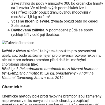
zavést hnůj do půdy v množství 300 kg organické hmoty
na 1 vazbu. Ve skleníkových podmínkách lze k
dezinfekci půdy použít granulovanou močovinu v
množství 1,5 kg na 1 m².
Včasné ničení plevele
, zvláště pokud patří do čeledi
Solanaceae.
Dávkovaná zálivka
. V podmáčené půdě se spory
rychleji šíří v celé její tloušťce.
Každá z těchto akcí může být také použita pro preventivní
účely, což bude užitečné nejen pro prevenci rozvoje rakoviny,
ale také pro ochranu brambor před dalšími možnými
chorobami plodin lilek.
Věděl jsi?
Rekordmanem hmotnosti mezi hlízami brambor
byl exemplář o hmotnosti 3,8 kg, představený v Anglii na
National Gardening Show v roce 2010.
Chemické
Chemické metody boje proti rakovině brambor jsou zaměřeny
na prevenci vzniku nových ohnisek choroby a zajišťují