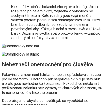
Kardinál
– odrůda holandského výběru, která je široce
rozšířena po celém světě, zejména v oblastech se
suchým klimatem. Keře rostliny jsou vzpřímené s
velkým počtem podlouhlých smaragdových listů. Hlízy
brambor jsou podlouhlé, se zaoblenými okraji a
povrchovými oky. Kůže je hladká a rovná, světle růžové
barvy. Dužnina je světlá, spíše béžové barvy, vyznačuje
se dobrými chuťovými vlastnostmi.
Nebezpečí onemocnění pro člověka
Rakovina brambor není lidská nemoc a nepředstavuje hrozbu
pro lidské zdraví. Choroba však negativně ovlivňuje stav hlíz,
a proto jsou nevhodné ke konzumaci. Pokud chce někdo jíst
poškozenou zeleninu bez výrazných chuťových vlastností, tak
to nejhorší, co tělu hrozí, je průjem.
Doporučujeme, abyste se naučili, jak se vypořádat se