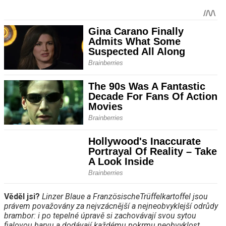
Věděl jsi?
Linzer Blaue a FranzösischeTrüffelkartoffel jsou
právem považovány za nejvzácnější a nejneobvyklejší odrůdy
brambor: i po tepelné úpravě si zachovávají svou sytou
fialovou barvu a dodávají každému pokrmu neobvyklost.