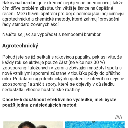
Rakovina brambor je extrémně nepříjemné onemocnění, takže
čím dříve problém zjistíte, tím větší je šance na úspěšné
řešení. Mezi hlavní opatření pro boj s nemocí jsou nejúčinnější
agrotechnické a chemické metody, které zahrnují provádění
řady standardizovaných akcí.
Naučte se, jak se vypořádat s nemocemi brambor.
Agrotechnický
Pokud jste se již setkali s rakovinou pupalky, pak asi víte, že
každý rok se aktivuje pouze část (ne více než 30 %)
zoosporangií uložených v zemi a zbývající množství spolu s
nově vzniklými sporami zůstane v tloušťku půdy do příštího
roku. Podstatou agrotechnických opatření je otevřít co nejvíce
zoosporangií a zničit spory, které se objevily v důsledku
nedostatku vhodné hostitelské rostliny.
Chcete-li dosáhnout efektivního výsledku, měli byste
použít jednu z následujících metod: