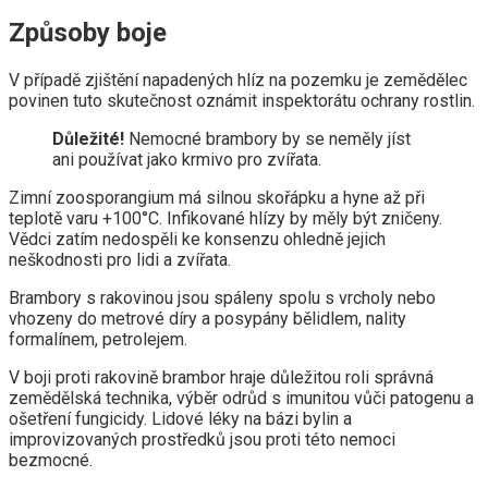
Způsoby boje
V případě zjištění napadených hlíz na pozemku je zemědělec
povinen tuto skutečnost oznámit inspektorátu ochrany rostlin.
Důležité!
Nemocné brambory by se neměly jíst
ani používat jako krmivo pro zvířata.
Zimní zoosporangium má silnou skořápku a hyne až při
teplotě varu +100°C. Infikované hlízy by měly být zničeny.
Vědci zatím nedospěli ke konsenzu ohledně jejich
neškodnosti pro lidi a zvířata.
Brambory s rakovinou jsou spáleny spolu s vrcholy nebo
vhozeny do metrové díry a posypány bělidlem, nality
formalínem, petrolejem.
V boji proti rakovině brambor hraje důležitou roli správná
zemědělská technika, výběr odrůd s imunitou vůči patogenu a
ošetření fungicidy. Lidové léky na bázi bylin a
improvizovaných prostředků jsou proti této nemoci
bezmocné.