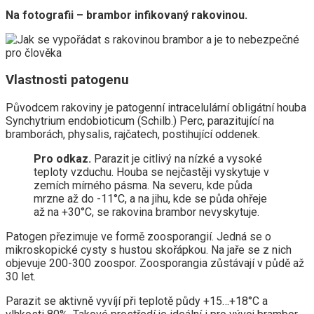
Na fotografii – brambor infikovaný rakovinou.
Vlastnosti patogenu
Původcem rakoviny je patogenní intracelulární obligátní houba
Synchytrium endobioticum (Schilb.) Perc, parazitující na
bramborách, physalis, rajčatech, postihující oddenek.
Pro odkaz.
Parazit je citlivý na nízké a vysoké
teploty vzduchu. Houba se nejčastěji vyskytuje v
zemích mírného pásma. Na severu, kde půda
mrzne až do -11°C, a na jihu, kde se půda ohřeje
až na +30°C, se rakovina brambor nevyskytuje.
Patogen přezimuje ve formě zoosporangií. Jedná se o
mikroskopické cysty s hustou skořápkou. Na jaře se z nich
objevuje 200-300 zoospor. Zoosporangia zůstávají v půdě až
30 let.
Parazit se aktivně vyvíjí při teplotě půdy +15…+18°C a