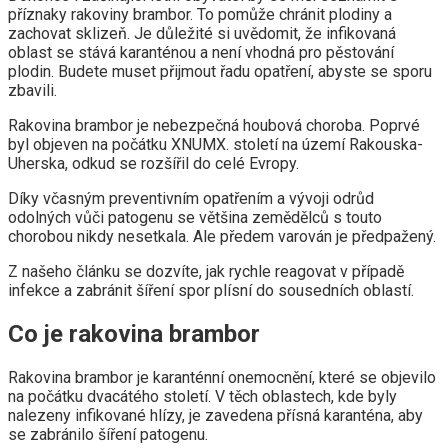
příznaky rakoviny brambor. To pomůže chránit plodiny a
zachovat sklizeň. Je důležité si uvědomit, že infikovaná
oblast se stává karanténou a není vhodná pro pěstování
plodin. Budete muset přijmout řadu opatření, abyste se sporu
zbavili.
Rakovina brambor je nebezpečná houbová choroba. Poprvé
byl objeven na počátku XNUMX. století na území Rakouska-
Uherska, odkud se rozšířil do celé Evropy.
Díky včasným preventivním opatřením a vývoji odrůd
odolných vůči patogenu se většina zemědělců s touto
chorobou nikdy nesetkala. Ale předem varován je předpažený.
Z našeho článku se dozvíte, jak rychle reagovat v případě
infekce a zabránit šíření spor plísní do sousedních oblastí.
Co je rakovina brambor
Rakovina brambor je karanténní onemocnění, které se objevilo
na počátku dvacátého století. V těch oblastech, kde byly
nalezeny infikované hlízy, je zavedena přísná karanténa, aby
se zabránilo šíření patogenu.