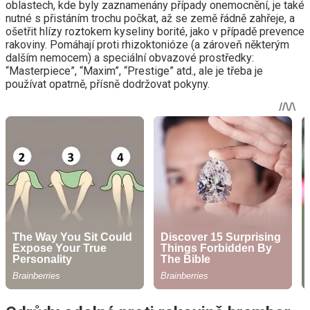
oblastech, kde byly zaznamenány případy onemocnění, je také
nutné s přistáním trochu počkat, až se země řádně zahřeje, a
ošetřit hlízy roztokem kyseliny borité, jako v případě prevence
rakoviny. Pomáhají proti rhizoktonióze (a zároveň některým
dalším nemocem) a speciální obvazové prostředky:
“Masterpiece”, “Maxim”, “Prestige” atd., ale je třeba je
používat opatrně, přísně dodržovat pokyny.