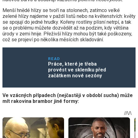
Menší hnědé hlízy se tvoří na stolonech, zatímco velké
zelené hlízy najdeme v paždí listů nebo na květenstvích: květy
se spojují do jedné hrudky. Kořeny rostliny plísní netrpí, a tak
se o problému můžete dozvědět až na podzim, kdy většina
úrody v zemi hnije. Přeživší hlízy mohou být také poškozeny,
což se projeví po několika měsících skladování.
READ
Práce, které je třeba
provést ve skleníku před
začátkem nové sezóny
Ve vzácných případech (nejčastěji v období sucha) může
mít rakovina brambor jiné formy: