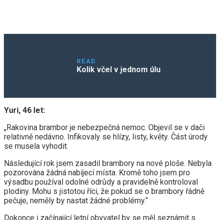
READ
Kolik včel v jednom úlu
Yuri, 46 let:
„Rakovina brambor je nebezpečná nemoc. Objevil se v dači
relativně nedávno. Infikovaly se hlízy, listy, květy. Část úrody
se musela vyhodit.
Následující rok jsem zasadil brambory na nové ploše. Nebyla
pozorována žádná nabíjecí místa. Kromě toho jsem pro
výsadbu používal odolné odrůdy a pravidelně kontroloval
plodiny. Mohu s jistotou říci, že pokud se o brambory řádně
pečuje, neměly by nastat žádné problémy.“
Dokonce i začínající letní obyvatel by se měl seznámit s