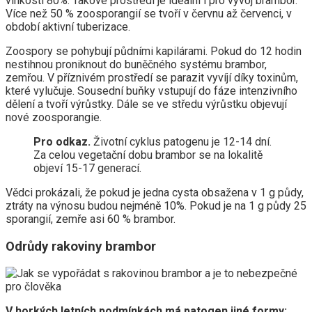
vlhkosti 80%. Takové prostředí je ideální i pro vývoj brambor.
Více než 50 % zoosporangií se tvoří v červnu až červenci, v
období aktivní tuberizace.
Zoospory se pohybují půdními kapilárami. Pokud do 12 hodin
nestihnou proniknout do buněčného systému brambor,
zemřou. V příznivém prostředí se parazit vyvíjí díky toxinům,
které vylučuje. Sousední buňky vstupují do fáze intenzivního
dělení a tvoří výrůstky. Dále se ve středu výrůstku objevují
nové zoosporangie.
Pro odkaz.
Životní cyklus patogenu je 12-14 dní.
Za celou vegetační dobu brambor se na lokalitě
objeví 15-17 generací.
Vědci prokázali, že pokud je jedna cysta obsažena v 1 g půdy,
ztráty na výnosu budou nejméně 10%. Pokud je na 1 g půdy 25
sporangií, zemře asi 60 % brambor.
Odrůdy rakoviny brambor
V horkých letních podmínkách má patogen jiné formy: