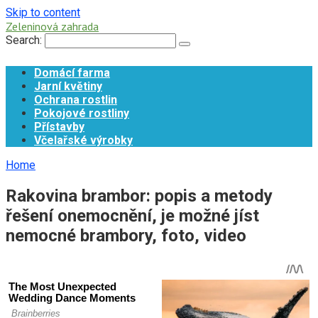
Skip to content
Zeleninová zahrada
Search:
Domácí farma
Jarní květiny
Ochrana rostlin
Pokojové rostliny
Přístavby
Včelařské výrobky
Home
Rakovina brambor: popis a metody
řešení onemocnění, je možné jíst
nemocné brambory, foto, video