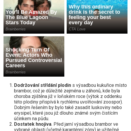
Dodržování střídání plodin
s výsadbou kukuřice místo
brambor, což je důležité zejména u záhonů, kde byla
choroba zjištěna již v loňském roce (výtok z oddenku
této plodiny přispívá k rychlému uvolňování zoospor).
Dobrým řešením by bylo také zasadit luskoviny nebo
erysipel, které jsou již dlouho známé svým čistícím
účinkem na půdu.
Dostatek hnojiva
. Před jarní výsadbou brambor ve
vybrané oblasti (včetně karanténní zóny) je užitečné