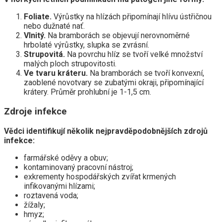
Foliate.
Výrůstky na hlízách připomínají hlívu ústřičnou
nebo dužnaté nať.
Vlnitý.
Na bramborách se objevují nerovnoměrné
hrbolaté výrůstky, slupka se zvrásní.
Strupovitá.
Na povrchu hlíz se tvoří velké množství
malých ploch strupovitosti.
Ve tvaru kráteru.
Na bramborách se tvoří konvexní,
zaoblené novotvary se zubatými okraji, připomínající
krátery. Průměr prohlubní je 1-1,5 cm.
Zdroje infekce
Vědci identifikují několik nejpravděpodobnějších zdrojů
infekce:
farmářské oděvy a obuv;
kontaminovaný pracovní nástroj;
exkrementy hospodářských zvířat krmených
infikovanými hlízami;
roztavená voda;
žížaly;
hmyz;