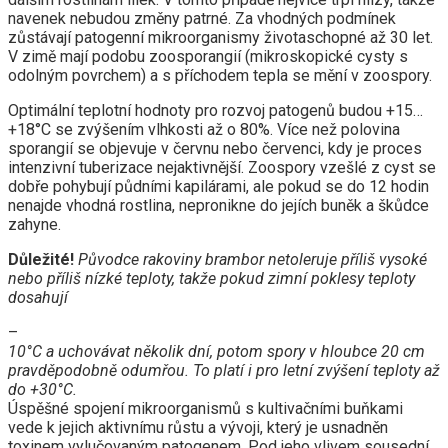
navenek nebudou změny patrné. Za vhodných podmínek
zůstávají patogenní mikroorganismy životaschopné až 30 let.
V zimě mají podobu zoosporangií (mikroskopické cysty s
odolným povrchem) a s příchodem tepla se mění v zoospory.
Optimální teplotní hodnoty pro rozvoj patogenů budou +15…
+18°C se zvýšením vlhkosti až o 80%. Více než polovina
sporangií se objevuje v červnu nebo červenci, kdy je proces
intenzivní tuberizace nejaktivnější. Zoospory vzešlé z cyst se
dobře pohybují půdními kapilárami, ale pokud se do 12 hodin
nenajde vhodná rostlina, nepronikne do jejích buněk a škůdce
zahyne.
Důležité!
Původce rakoviny brambor netoleruje příliš vysoké
nebo příliš nízké teploty, takže pokud zimní poklesy teploty
dosahují
–
10°C a uchovávat několik dní, potom spory v hloubce 20 cm
pravděpodobně odumřou. To platí i pro letní zvýšení teploty až
do +30°C.
Úspěšné spojení mikroorganismů s kultivačními buňkami
vede k jejich aktivnímu růstu a vývoji, který je usnadněn
toxinem vylučovaným patogenem. Pod jeho vlivem sousední