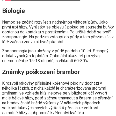
Biologie
Nemoc se začíná rozvíjet s nadměrnou vlhkostí půdy. Jako
první trpí hlízy. Výrůstky se objevují, pokud se sousední buňky
dostanou do kontaktu s postiženými. Po určité době se tvoří
zoosporangie. Na podzim vstoupí do půdy a tam přezimují a v
létě začnou znovu aktivně působit.
Zoosporangia jsou uloženy v půdě po dobu 10 let. Schopný
odolat vysokým teplotám. Optimální ukazatel pro vývoj
onemocnění je 15-18 stupňů, s vlhkostí 60-80%.
Známky poškození brambor
K rozvoji rakoviny příslušné kořenové plodiny dochází v
několika fázích, z nichž každá je charakterizována určitými
změnami ve vzhledu hlíz: nejprve se v blízkosti očí vytvoří
malé bělavé hlízy, poté začnou tmavnout a časem se přemění
na bradavičnaté hnědé výrůstky. V některých případech
velikost takových nových výrůstků přesahuje velikost
samotné hlízy a připomíná květenství květáku.