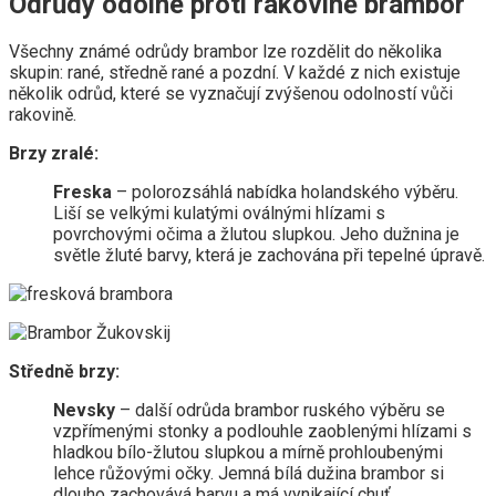
Odrůdy odolné proti rakovině brambor
Všechny známé odrůdy brambor lze rozdělit do několika
skupin: rané, středně rané a pozdní. V každé z nich existuje
několik odrůd, které se vyznačují zvýšenou odolností vůči
rakovině.
Brzy zralé:
Freska
– polorozsáhlá nabídka holandského výběru.
Liší se velkými kulatými oválnými hlízami s
povrchovými očima a žlutou slupkou. Jeho dužnina je
světle žluté barvy, která je zachována při tepelné úpravě.
Středně brzy:
Nevsky
– další odrůda brambor ruského výběru se
vzpřímenými stonky a podlouhle zaoblenými hlízami s
hladkou bílo-žlutou slupkou a mírně prohloubenými
lehce růžovými očky. Jemná bílá dužina brambor si
dlouho zachovává barvu a má vynikající chuť.