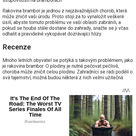
strupovitostí na bramborách.
Rakovina brambor je jednou z nejzávažnějších chorob, která
může zničit vaši úrodu. Proto stojí za to vynaložit veškeré
úsilí, abyste tomuto problému ve vaší oblasti zabránili, a
pokud se houba stále dostane do zahrady, snažte se ji včas
odhalit a pravidelně vykopávat dozrávající hlízy.
Recenze
Mnoho letních obyvatel se potýká s takovým problémem, jako
je rakovina brambor. O plodiny je nutné pečovat pečlivě,
choroba může zničit celou plodinu. Zahradníci se rádi podělí o
svá tajemství, možná budou některá z nich velmi užitečná.