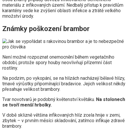
materiálu z infikovaných území. Nedbalý přístup k pravidlům
karantény vede ke zvýšení oblasti infekce a ztrátě velkého
množství úrody.
Známky poškození brambor
Není možné rozpoznat onemocnění během vegetačního
období, protože spory houby neovlivňují přízemní část
rostliny.
Na podzim, po vykopání, se na hlízách nacházejí bělavé hlízy,
tmavé výrůstky připomínající bradavice. Jejich velikost někdy
přesahuje velikost brambory.
Tvar novotvarů je podobný květenství květáku.
Na stolonech
se tvoří menší hrbolky.
V době sklizně většina infikovaných hlíz zcela hnije v zemi,
zbytek – v prvním měsíci skladování, zatímco infikuje zdravé
brambory.