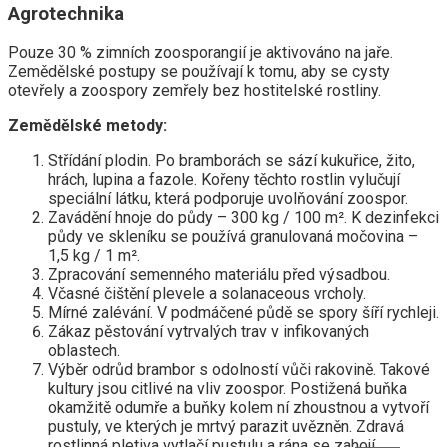
Agrotechnika
Pouze 30 % zimních zoosporangií je aktivováno na jaře.
Zemědělské postupy se používají k tomu, aby se cysty
otevřely a zoospory zemřely bez hostitelské rostliny.
Zemědělské metody:
Střídání plodin. Po bramborách se sází kukuřice, žito,
hrách, lupina a fazole. Kořeny těchto rostlin vylučují
speciální látku, která podporuje uvolňování zoospor.
Zavádění hnoje do půdy – 300 kg / 100 m². K dezinfekci
půdy ve skleníku se používá granulovaná močovina –
1,5 kg / 1 m².
Zpracování semenného materiálu před výsadbou.
Včasné čištění plevele a solanaceous vrcholy.
Mírné zalévání. V podmáčené půdě se spory šíří rychleji.
Zákaz pěstování vytrvalých trav v infikovaných
oblastech.
Výběr odrůd brambor s odolností vůči rakovině. Takové
kultury jsou citlivé na vliv zoospor. Postižená buňka
okamžitě odumře a buňky kolem ní zhoustnou a vytvoří
pustuly, ve kterých je mrtvý parazit uvězněn. Zdravá
rostlinná pletiva vytlačí pustulu a rána se zahojí.