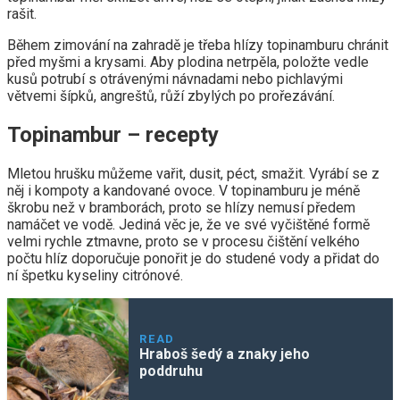
rašit.
Během zimování na zahradě je třeba hlízy topinamburu chránit
před myšmi a krysami. Aby plodina netrpěla, položte vedle
kusů potrubí s otrávenými návnadami nebo pichlavými
větvemi šípků, angreštů, růží zbylých po prořezávání.
Topinambur – recepty
Mletou hrušku můžeme vařit, dusit, péct, smažit. Vyrábí se z
něj i kompoty a kandované ovoce. V topinamburu je méně
škrobu než v bramborách, proto se hlízy nemusí předem
namáčet ve vodě. Jediná věc je, že ve své vyčištěné formě
velmi rychle ztmavne, proto se v procesu čištění velkého
počtu hlíz doporučuje ponořit je do studené vody a přidat do
ní špetku kyseliny citrónové.
READ
Hraboš šedý a znaky jeho
poddruhu