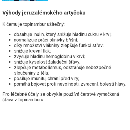
Výhody jeruzalémského artyčoku
K čemu je topinambur užitečný:
obsahuje inulin, který snižuje hladinu cukru v krvi;
normalizuje práci slinivky břišní;
díky množství vlákniny zlepšuje funkci střev;
snižuje krevní tlak;
zvyšuje hladinu hemoglobinu v krvi;
snižuje kyselost žaludeční šťávy;
zlepšuje metabolismus, odstraňuje nebezpečné
sloučeniny z těla;
posiluje imunitu, chrání před viry;
pomáhá bojovat proti nevolnosti, zvracení, bolesti hlavy.
Pro léčebné účely se obvykle používá čerstvě vymačkaná
šťáva z topinamburu.