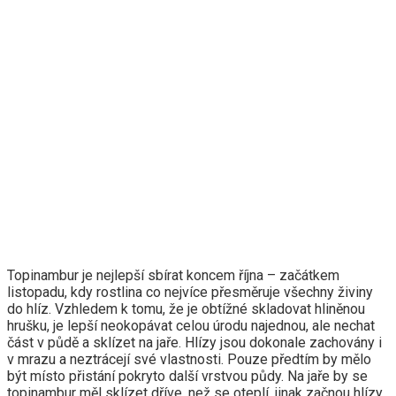
Topinambur je nejlepší sbírat koncem října – začátkem
listopadu, kdy rostlina co nejvíce přesměruje všechny živiny
do hlíz. Vzhledem k tomu, že je obtížné skladovat hliněnou
hrušku, je lepší neokopávat celou úrodu najednou, ale nechat
část v půdě a sklízet na jaře. Hlízy jsou dokonale zachovány i
v mrazu a neztrácejí své vlastnosti. Pouze předtím by mělo
být místo přistání pokryto další vrstvou půdy. Na jaře by se
topinambur měl sklízet dříve, než se oteplí, jinak začnou hlízy