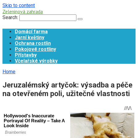
Skip to content
Zeleninová zahrada
Search:
Domácí farma
Jarní květiny
Ochrana rostlin
Pokojové rostliny
Přístavby
Včelařské výrobky
Home
Jeruzalémský artyčok: výsadba a péče
na otevřeném poli, užitečné vlastnosti