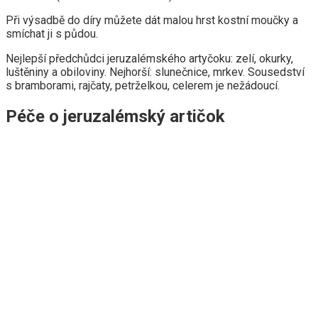
Při výsadbě do díry můžete dát malou hrst kostní moučky a
smíchat ji s půdou.
Nejlepší předchůdci jeruzalémského artyčoku: zelí, okurky,
luštěniny a obiloviny. Nejhorší: slunečnice, mrkev. Sousedství
s bramborami, rajčaty, petrželkou, celerem je nežádoucí.
Péče o jeruzalémský artičok