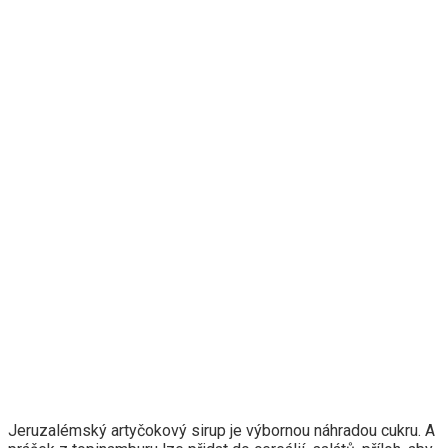
Jeruzalémský artyčokový sirup je výbornou náhradou cukru. A