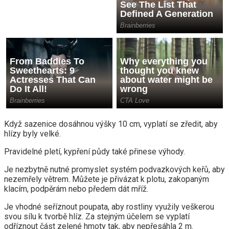
Když sazenice dosáhnou výšky 10 cm, vyplatí se zředit, aby
hlízy byly velké.
Pravidelné pletí, kypření půdy také přinese výhody.
Je nezbytně nutné promyslet systém podvazkových keřů, aby
nezemřely větrem. Můžete je přivázat k plotu, zakopaným
klacím, podpěrám nebo předem dát mříž.
Je vhodné seříznout poupata, aby rostliny využily veškerou
svou sílu k tvorbě hlíz. Za stejným účelem se vyplatí
odříznout část zelené hmoty tak, aby nepřesáhla 2 m.