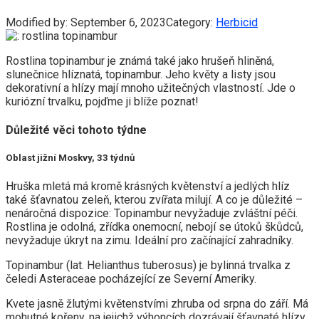
Modified by:
September 6, 2023
Category:
Herbicid
Rostlina topinambur je známá také jako hrušeň hliněná,
slunečnice hlíznatá, topinambur. Jeho květy a listy jsou
dekorativní a hlízy mají mnoho užitečných vlastností. Jde o
kuriózní trvalku, pojďme ji blíže poznat!
Důležité věci tohoto týdne
Oblast jižní Moskvy, 33 týdnů
Hruška mletá má kromě krásných květenství a jedlých hlíz
také šťavnatou zeleň, kterou zvířata milují. A co je důležité –
nenáročná dispozice: Topinambur nevyžaduje zvláštní péči.
Rostlina je odolná, zřídka onemocní, nebojí se útoků škůdců,
nevyžaduje úkryt na zimu. Ideální pro začínající zahradníky.
Topinambur (lat. Helianthus tuberosus) je bylinná trvalka z
čeledi Asteraceae pocházející ze Severní Ameriky.
Kvete jasně žlutými květenstvími zhruba od srpna do září. Má
mohutné kořeny, na jejichž výhoncích dozrávají šťavnaté hlízy.