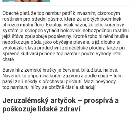
Obecně platí, že topinambur patří k invazním, cizorodým
rostlinám pro střední pásmo, které za určitých podmínek
ohrožují místní flóru. Existuje však názor, že jeho kořenový
systém je schopen vytlačit bolševník, nebezpečnou rostlinu,
jejíž šťáva způsobuje popáleniny. Kromě toho hliněná hruška
nepoškozuje půdu, jako obyčejné plevele, a již dlouho si
vysloužila slávu produktivní zemědělské plodiny, takže při
správné kultivaci přinese topinambur pouze výhody letní
chatě.
Barva hlíz zemské hrušky je červená, bílá, žlutá, fialová.
Navenek to připomíná kořen zázvoru a podle chuti – tuřín,
pahýl zelí, někdy s ořechovou příchutí. Mezi nevýhody
topinamburu: hlízy se obtížně čistí a skladují.
Jeruzalémský artyčok – prospívá a
poškozuje lidské zdraví