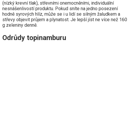
(nízký krevní tlak), střevními onemocněními, individuální
nesnášenlivostí produktu. Pokud sníte na jedno posezení
hodně syrových hlíz, může se i u lidí se silným žaludkem a
střevy objevit průjem a plynatost. Je lepší jíst ne více než 160
g zeleniny denně.
Odrůdy topinamburu