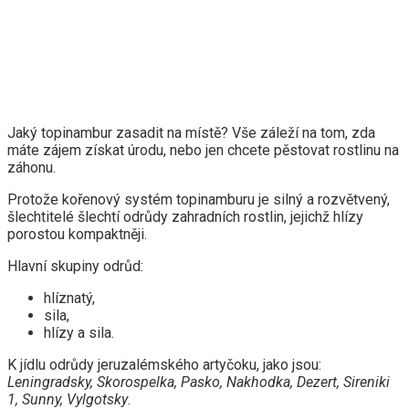
Jaký topinambur zasadit na místě? Vše záleží na tom, zda
máte zájem získat úrodu, nebo jen chcete pěstovat rostlinu na
záhonu.
Protože kořenový systém topinamburu je silný a rozvětvený,
šlechtitelé šlechtí odrůdy zahradních rostlin, jejichž hlízy
porostou kompaktněji.
Hlavní skupiny odrůd:
hlíznatý,
sila,
hlízy a sila.
K jídlu odrůdy jeruzalémského artyčoku, jako jsou:
Leningradsky, Skorospelka, Pasko, Nakhodka, Dezert, Sireniki
1, Sunny, Vylgotsky
.