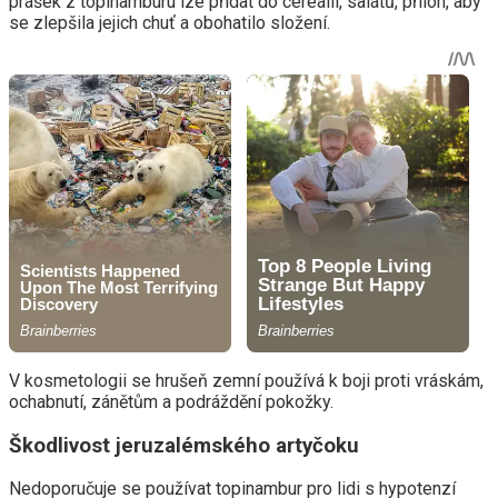
prášek z topinamburu lze přidat do cereálií, salátů, příloh, aby
se zlepšila jejich chuť a obohatilo složení.
V kosmetologii se hrušeň zemní používá k boji proti vráskám,
ochabnutí, zánětům a podráždění pokožky.
Škodlivost jeruzalémského artyčoku
Nedoporučuje se používat topinambur pro lidi s hypotenzí