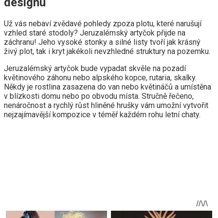
designu
Už vás nebaví zvědavé pohledy zpoza plotu, které narušují
vzhled staré stodoly? Jeruzalémský artyčok přijde na
záchranu! Jeho vysoké stonky a silné listy tvoří jak krásný
živý plot, tak i kryt jakékoli nevzhledné struktury na pozemku.
Jeruzalémský artyčok bude vypadat skvěle na pozadí
květinového záhonu nebo alpského kopce, rutaria, skalky.
Někdy je rostlina zasazena do van nebo květináčů a umístěna
v blízkosti domu nebo po obvodu místa. Stručně řečeno,
nenáročnost a rychlý růst hliněné hrušky vám umožní vytvořit
nejzajímavější kompozice v téměř každém rohu letní chaty.