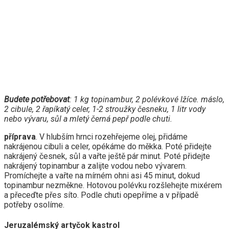
Budete potřebovat
: 1 kg topinambur, 2 polévkové lžíce. máslo,
2 cibule, 2 řapíkatý celer, 1-2 stroužky česneku, 1 litr vody
nebo vývaru, sůl a mletý
černá
pepř podle chuti.
příprava
. V hlubším hrnci rozehřejeme olej, přidáme
nakrájenou cibuli a celer, opékáme do měkka. Poté přidejte
nakrájený česnek, sůl a vařte ještě pár minut. Poté přidejte
nakrájený topinambur a zalijte vodou nebo vývarem.
Promíchejte a vařte na mírném ohni asi 45 minut, dokud
topinambur nezměkne. Hotovou polévku rozšlehejte mixérem
a přeceďte přes síto. Podle chuti opepříme a v případě
potřeby osolíme.
Jeruzalémský artyčok kastrol