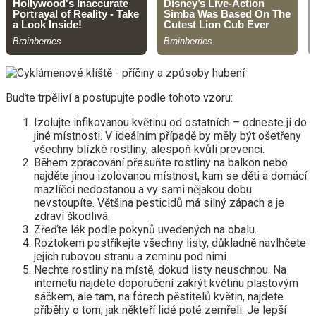
Buďte trpěliví a postupujte podle tohoto vzoru:
Izolujte infikovanou květinu od ostatních – odneste ji do
jiné místnosti. V ideálním případě by měly být ošetřeny
všechny blízké rostliny, alespoň kvůli prevenci.
Během zpracování přesuňte rostliny na balkon nebo
najděte jinou izolovanou místnost, kam se děti a domácí
mazlíčci nedostanou a vy sami nějakou dobu
nevstoupíte. Většina pesticidů má silný zápach a je
zdraví škodlivá.
Zřeďte lék podle pokynů uvedených na obalu.
Roztokem postříkejte všechny listy, důkladně navlhčete
jejich rubovou stranu a zeminu pod nimi.
Nechte rostliny na místě, dokud listy neuschnou. Na
internetu najdete doporučení zakrýt květinu plastovým
sáčkem, ale tam, na fórech pěstitelů květin, najdete
příběhy o tom, jak někteří lidé poté zemřeli. Je lepší