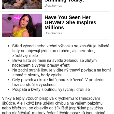
Střed vývodu nebo vrchol výhonku se zahušťuje. Mladé
listy se objevují jeden po druhém, ale nerostou,
zůstávají malé.
Barva listů se mění na světle zelenou se žlutým
nádechem a vytváří prašný efekt.
Na zadní straně listu je viditelný tmavý povlak a na horní
straně – skvrny, body vpichu.
Celý povrch a okraje listů jsou zakřivené. V poslední
fázi se stočí a vyschnou.
Poupata a květy žloutnou, vysychají, drolí se.
Vlhký a teplý vzduch přispívá k rychlému rozmnožování
škůdce. Ale i když jste udělali chybu a na vašem balzámu
nebo břečťanu se objevilo další klíště (například pavučina
nebo ploštěnka), metody řešení těchto parazitů jsou stejné.