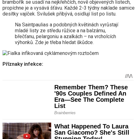
brambořík se usadí na nejkřehčích, nově objevených listech,
propíchne je a vysává šťávu. Každé 2-3 týdny naklade samice
desítky vajíček. Svilušek přibývá, osidlují list po listu.
Na Saintpaulias a podobných květinách vyrůstají
mladé listy ze středu růžice a na balzámu,
břečťanu, pelargoniu a azalkách – na vrcholcích
výhonků. Zde je třeba hledat škůdce.
Příznaky infekce: