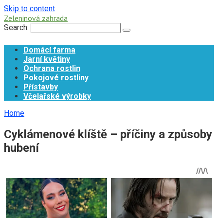
Skip to content
Zeleninová zahrada
Search:
Domácí farma
Jarní květiny
Ochrana rostlin
Pokojové rostliny
Přístavby
Včelařské výrobky
Home
Cyklámenové klíště – příčiny a způsoby
hubení