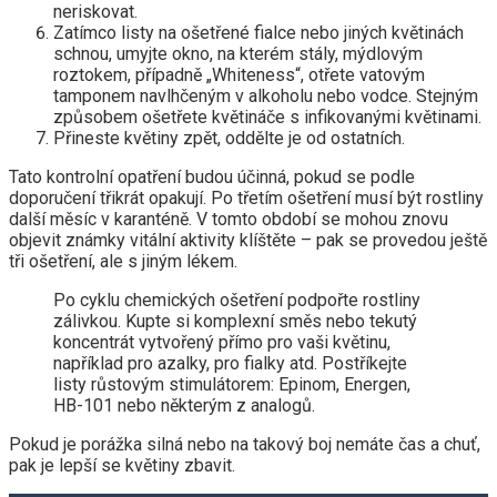
neriskovat.
Zatímco listy na ošetřené fialce nebo jiných květinách
schnou, umyjte okno, na kterém stály, mýdlovým
roztokem, případně „Whiteness“, otřete vatovým
tamponem navlhčeným v alkoholu nebo vodce. Stejným
způsobem ošetřete květináče s infikovanými květinami.
Přineste květiny zpět, oddělte je od ostatních.
Tato kontrolní opatření budou účinná, pokud se podle
doporučení třikrát opakují. Po třetím ošetření musí být rostliny
další měsíc v karanténě. V tomto období se mohou znovu
objevit známky vitální aktivity klíštěte – pak se provedou ještě
tři ošetření, ale s jiným lékem.
Po cyklu chemických ošetření podpořte rostliny
zálivkou. Kupte si komplexní směs nebo tekutý
koncentrát vytvořený přímo pro vaši květinu,
například pro azalky, pro fialky atd. Postříkejte
listy růstovým stimulátorem: Epinom, Energen,
HB-101 nebo některým z analogů.
Pokud je porážka silná nebo na takový boj nemáte čas a chuť,
pak je lepší se květiny zbavit.