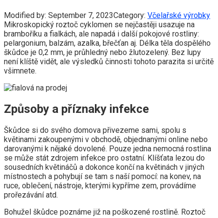
Modified by:
September 7, 2023
Category:
Včelařské výrobky
Mikroskopický roztoč cyklomen se nejčastěji usazuje na
bramboříku a fialkách, ale napadá i další pokojové rostliny:
pelargonium, balzám, azalka, břečťan aj. Délka těla dospělého
škůdce je 0,2 mm, je průhledný nebo žlutozelený. Bez lupy
není klíště vidět, ale výsledků činnosti tohoto parazita si určitě
všimnete.
Způsoby a příznaky infekce
Škůdce si do svého domova přivezeme sami, spolu s
květinami zakoupenými v obchodě, objednanými online nebo
darovanými k nějaké dovolené. Pouze jedna nemocná rostlina
se může stát zdrojem infekce pro ostatní. Klíšťata lezou do
sousedních květináčů a dokonce končí na květinách v jiných
místnostech a pohybují se tam s naší pomocí: na konev, na
ruce, oblečení, nástroje, kterými kypříme zem, provádíme
prořezávání atd.
Bohužel škůdce poznáme již na poškozené rostlině. Roztoč