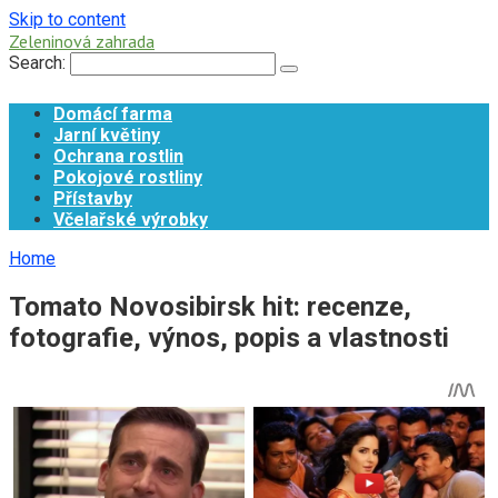
Skip to content
Zeleninová zahrada
Search:
Domácí farma
Jarní květiny
Ochrana rostlin
Pokojové rostliny
Přístavby
Včelařské výrobky
Home
Tomato Novosibirsk hit: recenze,
fotografie, výnos, popis a vlastnosti