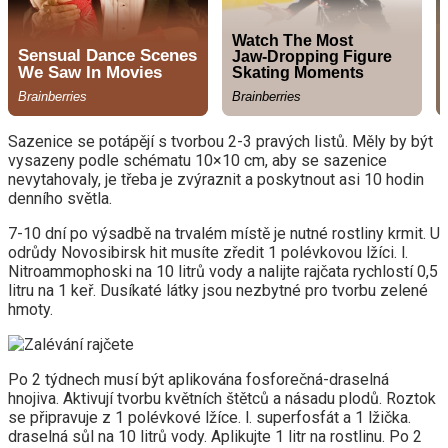
Sazenice se potápějí s tvorbou 2-3 pravých listů. Měly by být
vysazeny podle schématu 10×10 cm, aby se sazenice
nevytahovaly, je třeba je zvýraznit a poskytnout asi 10 hodin
denního světla.
7-10 dní po výsadbě na trvalém místě je nutné rostliny krmit. U
odrůdy Novosibirsk hit musíte zředit 1 polévkovou lžíci. l.
Nitroammophoski na 10 litrů vody a nalijte rajčata rychlostí 0,5
litru na 1 keř. Dusíkaté látky jsou nezbytné pro tvorbu zelené
hmoty.
Po 2 týdnech musí být aplikována fosforečná-draselná
hnojiva. Aktivují tvorbu květních štětců a násadu plodů. Roztok
se připravuje z 1 polévkové lžíce. l. superfosfát a 1 lžička.
draselná sůl na 10 litrů vody. Aplikujte 1 litr na rostlinu. Po 2