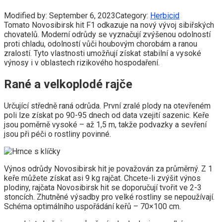
Modified by:
September 6, 2023
Category:
Herbicid
Tomato Novosibirsk hit F1 odkazuje na nový vývoj sibiřských
chovatelů. Moderní odrůdy se vyznačují zvýšenou odolností
proti chladu, odolností vůči houbovým chorobám a ranou
zralostí. Tyto vlastnosti umožňují získat stabilní a vysoké
výnosy i v oblastech rizikového hospodaření.
Rané a velkoplodé rajče
Určující středně raná odrůda. První zralé plody na otevřeném
poli lze získat po 90-95 dnech od data vzejití sazenic. Keře
jsou poměrně vysoké – až 1,5 m, takže podvazky a sevření
jsou při péči o rostliny povinné.
Výnos odrůdy Novosibirsk hit je považován za průměrný. Z 1
keře můžete získat asi 9 kg rajčat. Chcete-li zvýšit výnos
plodiny, rajčata Novosibirsk hit se doporučují tvořit ve 2-3
stoncích. Zhutněné výsadby pro velké rostliny se nepoužívají.
Schéma optimálního uspořádání keřů – 70×100 cm.