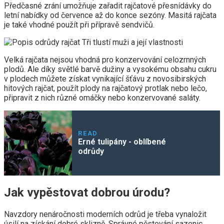
Předčasné zrání umožňuje zařadit rajčatové přesnídávky do
letní nabídky od července až do konce sezóny. Masitá rajčata
je také vhodné použít při přípravě sendvičů.
Velká rajčata nejsou vhodná pro konzervování celozrnných
plodů. Ale díky světlé barvě dužiny a vysokému obsahu cukru
v plodech můžete získat vynikající šťávu z novosibirských
hitových rajčat, použít plody na rajčatový protlak nebo lečo,
připravit z nich různé omáčky nebo konzervované saláty.
READ
Erné tulipány - oblíbené
odrůdy
Jak vypěstovat dobrou úrodu?
Navzdory nenáročnosti moderních odrůd je třeba vynaložit
úsilí na získání dobré sklizně. Správné pěstování sazenic