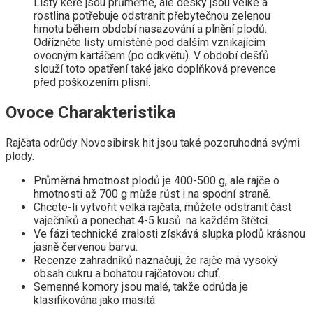
Listy keře jsou průměrné, ale desky jsou velké a
rostlina potřebuje odstranit přebytečnou zelenou
hmotu během období nasazování a plnění plodů.
Odřízněte listy umístěné pod dalším vznikajícím
ovocným kartáčem (po odkvětu). V období dešťů
slouží toto opatření také jako doplňková prevence
před poškozením plísní.
Ovoce Charakteristika
Rajčata odrůdy Novosibirsk hit jsou také pozoruhodná svými
plody.
Průměrná hmotnost plodů je 400-500 g, ale rajče o
hmotnosti až 700 g může růst i na spodní straně.
Chcete-li vytvořit velká rajčata, můžete odstranit část
vaječníků a ponechat 4-5 kusů. na každém štětci.
Ve fázi technické zralosti získává slupka plodů krásnou
jasně červenou barvu.
Recenze zahradníků naznačují, že rajče má vysoký
obsah cukru a bohatou rajčatovou chuť.
Semenné komory jsou malé, takže odrůda je
klasifikována jako masitá.