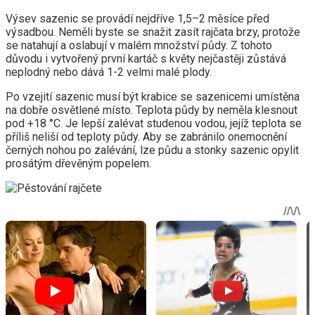
Výsev sazenic se provádí nejdříve 1,5–2 měsíce před
výsadbou. Neměli byste se snažit zasít rajčata brzy, protože
se natahují a oslabují v malém množství půdy. Z tohoto
důvodu i vytvořený první kartáč s květy nejčastěji zůstává
neplodný nebo dává 1-2 velmi malé plody.
Po vzejití sazenic musí být krabice se sazenicemi umístěna
na dobře osvětlené místo. Teplota půdy by neměla klesnout
pod +18 °C. Je lepší zalévat studenou vodou, jejíž teplota se
příliš neliší od teploty půdy. Aby se zabránilo onemocnění
černých nohou po zalévání, lze půdu a stonky sazenic opylit
prosátým dřevěným popelem.