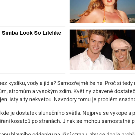
z kyslíku, vody a jídla? Samozřejmě že ne. Proč si tedy 
keřům, stromům a vysokým zdím. Květiny zbavené dostateč
en listy a ty nekvetou. Navzdory tomu je problém snadno
, kde je dostatek slunečního světla. Nejprve se vykope a p
šíření kosatců po stranách. Jinak se mohou samostatně p
anu hlavního oddenku na jižní stranu, aby se dobře prohřá