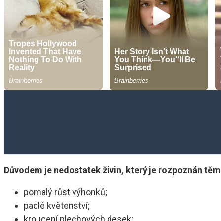
Důvodem je nedostatek živin, který je rozpoznán těm
pomalý růst výhonků;
padlé květenství;
kroucení plechových desek;