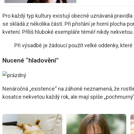
Pro každý typ kultury existují obecně uznávaná pravid
se skládá z několika částí. Při přistání je horní ploch
kvetení. Příliš hluboké exempláře téměř nikdy nekvetou.
Při výsadbě je žádoucí použít velké oddenky, které
Nucené “hladovění”
Nenáročná „existence“ na záhoně neznamená, že rostlinu 
kosatce nekvetou každý rok, ale mají spíše „pochmurný“