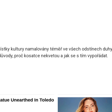
 lístky kultury namalovány téměř ve všech odstínech duhy
ůvody, proč kosatce nekvetou a jak se s tím vypořádat.