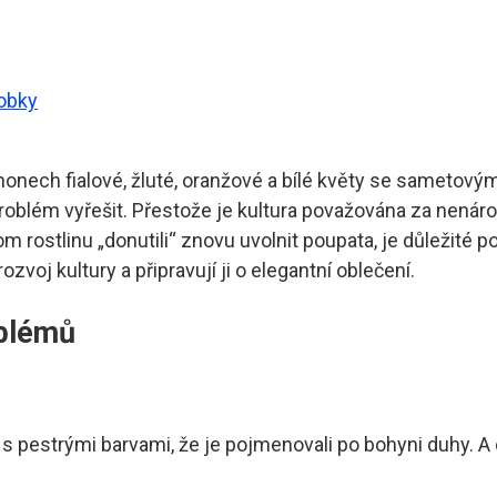
robky
onech fialové, žluté, oranžové a bílé květy se sametovými
problém vyřešit. Přestože je kultura považována za nenár
m rostlinu „donutili“ znovu uvolnit poupata, je důležité p
zvoj kultury a připravují ji o elegantní oblečení.
oblémů
y s pestrými barvami, že je pojmenovali po bohyni duhy.