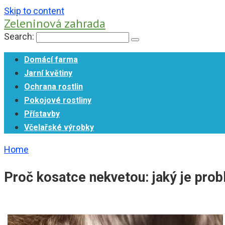
Skip to content
Zeleninová zahrada
Search:
Domácí farma
Jarní květiny
Ochrana rostlin
Pokojové rostliny
Přístavby
Včelařské výrobky
Home
Proč kosatce nekvetou: jaký je prob