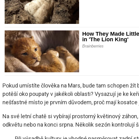
Pokud umístíte člověka na Mars, bude tam schopen žít be
potěší oko poupaty v jakékoli oblasti? Vysazují je ke 
nešťastné místo je prvním důvodem, proč mají kosatce j
Na své letní chatě si vybírají prostorný květinový záhon
odkvětu nebo na konci srpna. Několik sezón kontrolují 
Při výsadbě kultury je vhodné nasměrovat zadní str