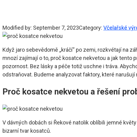
Modified by:
September 7, 2023
Category:
Včelařské vý
Když jaro sebevědomě „kráčí“ po zemi, rozkvétají na záh
mnozí zajímají o to, proč kosatce nekvetou a jak tento 
pozornost. Bez lásky a péče totiž uschne i tráva. Abycho
odstraňovat. Budeme analyzovat faktory, které narušují ro
Proč kosatce nekvetou a řešení pr
V dávných dobách si Řekové natolik oblíbili jemné květ
bizarní tvar kosatců.