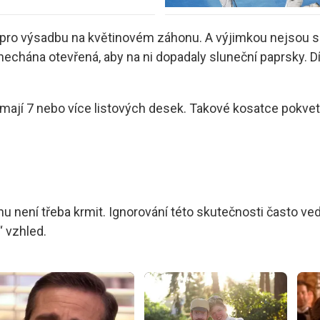
la pro výsadbu na květinovém záhonu. A výjimkou nejsou
a ponechána otevřená, aby na ni dopadaly sluneční paprsky
 mají 7 nebo více listových desek. Takové kosatce pokvet
není třeba krmit. Ignorování této skutečnosti často vede
 vzhled.