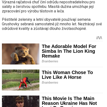
Výrazná rajčatová chuť činí odrůdu nepostradatelnou pro
saláty a čerstvou spotřebu. Masitá dužina umožňuje její
zpracování pro výrobu těstovin a leča.
Pěstitelé zeleniny a letní obyvatelé používají semena
Grushovky sebraná samostatně již mnoho let. Neztrácejí své
odrůdové kvality a zůstávají dlouho životaschopné.