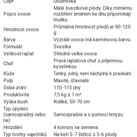
Сорт
Grushovka
Malé švestkové plody. Díky mírnému
Popis ovoce
rozšíření směrem ke dnu připomínají
hrušku.
Průměrná hmotnost plodů je 90-120
Hmotnost ovoce
g.
Barva
Vyzrálé ovoce má karmínovou barvu.
Formulář
Švestka
Velikost rajčat
Středně velké ovoce
Pravá rajčatová chuť s příjemnou
Chuť
kyselinkou
Kůže
Tenký, silný, není náchylný k praskání
Pulp
Masité, šťavnaté
Doba zrání
110-115 dny
Produktivita
7,5 kg z 1 m²
Výška bush
Krátké, 50-70 cm
Typ opylení
(samosprašný nebo
Samosprašné a s pomocí hmyzu
ne)
Hnízdění
4 komory na semena
Typ tvorby vaječníků
Na keři 5-7 štětců s 5-6 plody