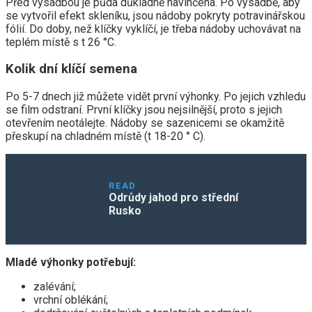
Před výsadbou je půda důkladně navlhčena. Po výsadbě, aby
se vytvořil efekt skleníku, jsou nádoby pokryty potravinářskou
fólií. Do doby, než klíčky vyklíčí, je třeba nádoby uchovávat na
teplém místě s t 26 °C.
Kolik dní klíčí semena
Po 5-7 dnech již můžete vidět první výhonky. Po jejich vzhledu
se film odstraní. První klíčky jsou nejsilnější, proto s jejich
otevřením neotálejte. Nádoby se sazenicemi se okamžitě
přeskupí na chladném místě (t 18-20 ° C).
READ
Odrůdy jahod pro střední
Rusko
Mladé výhonky potřebují:
zalévání;
vrchní oblékání;