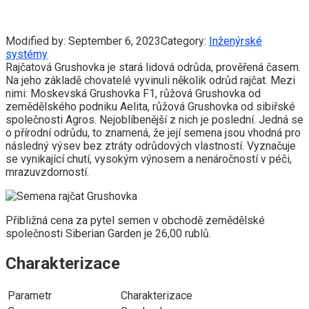
Modified by:
September 6, 2023
Category:
Inženýrské
systémy
Rajčatová Grushovka je stará lidová odrůda, prověřená časem.
Na jeho základě chovatelé vyvinuli několik odrůd rajčat. Mezi
nimi: Moskevská Grushovka F1, růžová Grushovka od
zemědělského podniku Aelita, růžová Grushovka od sibiřské
společnosti Agros. Nejoblíbenější z nich je poslední. Jedná se
o přírodní odrůdu, to znamená, že její semena jsou vhodná pro
následný výsev bez ztráty odrůdových vlastností. Vyznačuje
se vynikající chutí, vysokým výnosem a nenáročností v péči,
mrazuvzdorností.
Přibližná cena za pytel semen v obchodě zemědělské
společnosti Siberian Garden je 26,00 rublů.
Charakterizace
Parametr
Charakterizace