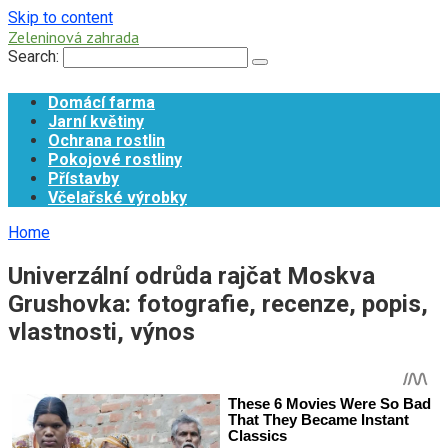
Skip to content
Zeleninová zahrada
Search:
Domácí farma
Jarní květiny
Ochrana rostlin
Pokojové rostliny
Přístavby
Včelařské výrobky
Home
Univerzální odrůda rajčat Moskva
Grushovka: fotografie, recenze, popis,
vlastnosti, výnos