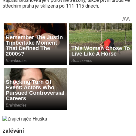
Rajčata Grushovka je v polovině sezóny, takže první úroda ve
středním pruhu je sklizena po 111-115 dnech.
zalévání