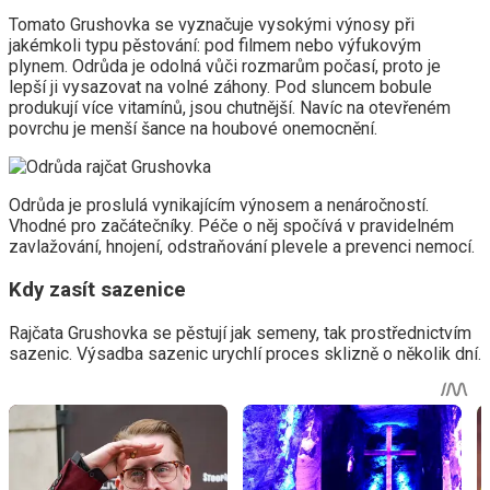
Tomato Grushovka se vyznačuje vysokými výnosy při
jakémkoli typu pěstování: pod filmem nebo výfukovým
plynem. Odrůda je odolná vůči rozmarům počasí, proto je
lepší ji vysazovat na volné záhony. Pod sluncem bobule
produkují více vitamínů, jsou chutnější. Navíc na otevřeném
povrchu je menší šance na houbové onemocnění.
Odrůda je proslulá vynikajícím výnosem a nenáročností.
Vhodné pro začátečníky. Péče o něj spočívá v pravidelném
zavlažování, hnojení, odstraňování plevele a prevenci nemocí.
Kdy zasít sazenice
Rajčata Grushovka se pěstují jak semeny, tak prostřednictvím
sazenic. Výsadba sazenic urychlí proces sklizně o několik dní.