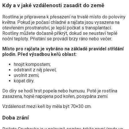
Kdy a v jaké vzdálenosti zasadit do země
Rostlina je připravena k přesazení na trvalé místo do poloviny
května. Pokud je počasí chladné a rajčata jsou vysazena na
otevřeném prostranství, je lepší počkat s transplantací.
Rostliny můžete dočasně přikrýt, dokud se neustaví teplé
noční teploty. Přistání se provádí brzy ráno nebo večer.
Místo pro rajčata je vybráno na základě pravidel střídání
plodin. Před výsadbou keřů oblast:
hnojit kompostem;
odstranit z něj plevel;
uvolnit zemi;
kopat díry.
Do díry se hodí hrst popela nebo humusu. Poté je rostlina
zasazena, hojně napojena pod kořen, posypána zemí.
Vzdálenost mezi keři by měla být 70×30 cm.
Doba zrání