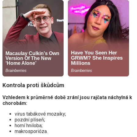
Kontrola proti škůdcům
Vzhledem k průměrné době zrání jsou rajčata náchylná k
chorobám:
virus tabákové mozaiky;
pozdní plíseň;
horní hniloba;
makrosporióza.