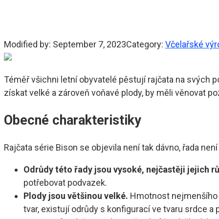
Modified by:
September 7, 2023
Category:
Včelařské vý
Téměř všichni letní obyvatelé pěstují rajčata na svých p
získat velké a zároveň voňavé plody, by měli věnovat poz
Obecné charakteristiky
Rajčata série Bison se objevila není tak dávno, řada není 
Odrůdy této řady jsou vysoké, nejčastěji jejich 
potřebovat podvazek.
Plody jsou většinou velké.
Hmotnost nejmenšího je 
tvar, existují odrůdy s konfigurací ve tvaru srdce