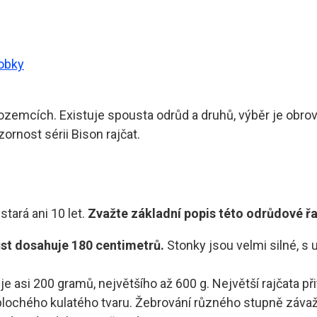
robky
ozemcích. Existuje spousta odrůd a druhů, výběr je obrovsk
ornost sérii Bison rajčat.
stará ani 10 let.
Zvažte základní popis této odrůdové řa
růst dosahuje 180 centimetrů.
Stonky jsou velmi silné, s u
asi 200 gramů, největšího až 600 g. Největší rajčata při
 a plochého kulatého tvaru. Žebrování různého stupně záv