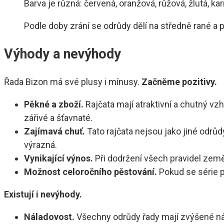
Barva je různá: červená, oranžová, růžová, žlutá, k
Podle doby zrání se odrůdy dělí na středně rané a 
Výhody a nevýhody
Řada Bizon má své plusy i mínusy.
Začněme pozitivy.
Pěkné a zboží.
Rajčata mají atraktivní a chutný vz
zářivé a šťavnaté.
Zajímavá chuť.
Tato rajčata nejsou jako jiné odrůdy
výrazná.
Vynikající výnos.
Při dodržení všech pravidel zem
Možnost celoročního pěstování.
Pokud se série p
Existují i ​​nevýhody.
Náladovost.
Všechny odrůdy řady mají zvýšené náro