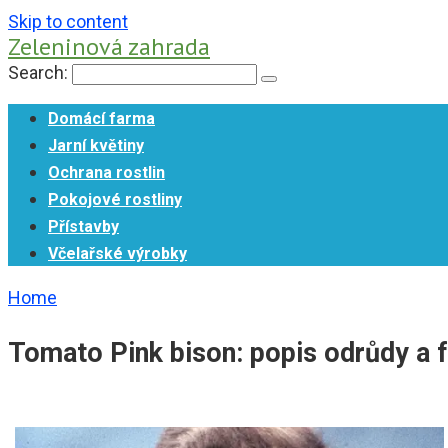
Skip to content
Zeleninová zahrada
Search:
Domácí farma
Jarní květiny
Ochrana rostlin
Pokojové rostliny
Přístavby
Včelařské výrobky
Home
Tomato Pink bison: popis odrůdy a fo