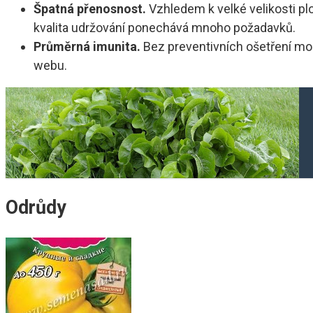
Špatná přenosnost.
Vzhledem k velké velikosti plo
kvalita udržování ponechává mnoho požadavků.
Průměrná imunita.
Bez preventivních ošetření moho
webu.
Odrůdy