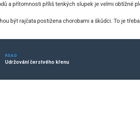
dů a přítomnosti příliš tenkých slupek je velmi obtížné p
u být rajčata postižena chorobami a škůdci. To je třeba v
READ
Udržování čerstvého křenu