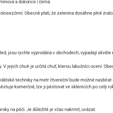
armínová a dokonce i černá.
polosezónní. Obecně platí, že zelenina dosáhne plné zralo
hled, jsou rychle vyprodána v obchodech, vypadají skvěle
. V jejich chuti je určitá chuť, kterou labužníci ocení. O
ědělské techniky na metr čtvereční bude možné nasbírat 
ěstuje komerčně, lze ji pěstovat ve sklenících po celý r
ky na péči. Je důležité je včas nakrmit, uvázat.