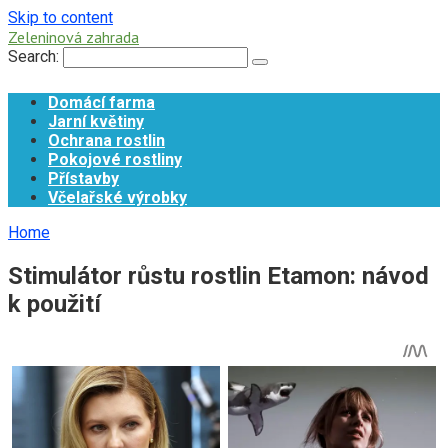
Skip to content
Zeleninová zahrada
Search:
Domácí farma
Jarní květiny
Ochrana rostlin
Pokojové rostliny
Přístavby
Včelařské výrobky
Home
Stimulátor růstu rostlin Etamon: návod
k použití