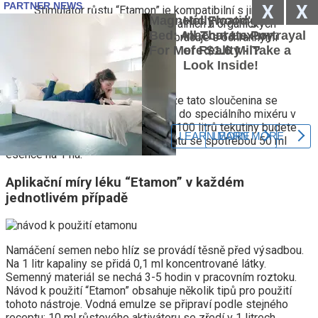
X
X
Stimulátor růstu “Etamon” je kompatibilní s jinými
léky. Nebrání působení minerálních a organických
hnojiv a také dokonale spolupracuje s ochrannými
chemikáliemi.
Některé zahradníky bude zajímat, že tato sloučenina se
používá pro hydroponii. Přidává se do speciálního mixéru v
předposlední fázi zavlažování. Na 100 litrů tekutiny budete
muset přidat pouze 1 ml koncentrátu se spotřebou 50 ml
esence na 1 ha.
Aplikační míry léku “Etamon” v každém
jednotlivém případě
Namáčení semen nebo hlíz se provádí těsně před výsadbou.
Na 1 litr kapaliny se přidá 0,1 ml koncentrované látky.
Semenný materiál se nechá 3-5 hodin v pracovním roztoku.
Návod k použití “Etamon” obsahuje několik tipů pro použití
tohoto nástroje. Vodná emulze se připraví podle stejného
receptu: 10 ml růstového aktivátoru se zředí v 1 litrech