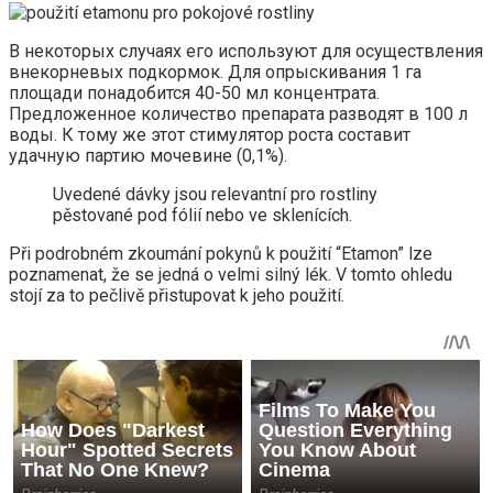
В некоторых случаях его используют для осуществления
внекорневых подкормок. Для опрыскивания 1 га
площади понадобится 40-50 мл концентрата.
Предложенное количество препарата разводят в 100 л
воды. К тому же этот стимулятор роста составит
удачную партию мочевине (0,1%).
Uvedené dávky jsou relevantní pro rostliny
pěstované pod fólií nebo ve sklenících.
Při podrobném zkoumání pokynů k použití “Etamon” lze
poznamenat, že se jedná o velmi silný lék. V tomto ohledu
stojí za to pečlivě přistupovat k jeho použití.