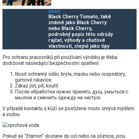
READ
Black Cherry Tomato, také
známé jako Black Cherry
nebo Black Cherry,
podrobný popis této odrůdy
rajčat, výhody a chuťové
vlastnosti, stejně jako tipy
na pěstování
Pro ochranu pracovníků při používání výrobku je třeba
dodržovat následující bezpečnostní opatření:
Nosit ochranný oděv, brýle, masku nebo respirátory,
gumové rukavice.
Zákaz jíst, pít, kouřit.
После обработки нужно принять душ, умыться с
мылом и сменить одежду на чистую.
V případě kontaktu s kůží se postižené místo omývá mýdlem
a vodou.
Pokud se “Etamon” dostane do očí nebo na sliznice, jsou