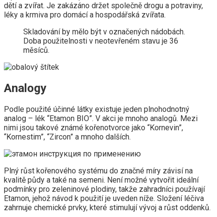
dětí a zvířat. Je zakázáno držet společně drogu a potraviny,
léky a krmiva pro domácí a hospodářská zvířata.
Skladování by mělo být v označených nádobách.
Doba použitelnosti v neotevřeném stavu je 36
měsíců.
Analogy
Podle použité účinné látky existuje jeden plnohodnotný
analog – lék “Etamon BIO”. V akci je mnoho analogů. Mezi
nimi jsou takové známé kořenotvorce jako “Kornevin”,
“Kornestim”, “Zircon” a mnoho dalších.
Plný růst kořenového systému do značné míry závisí na
kvalitě půdy a také na semeni. Není možné vytvořit ideální
podmínky pro zeleninové plodiny, takže zahradníci používají
Etamon, jehož návod k použití je uveden níže. Složení léčiva
zahrnuje chemické prvky, které stimulují vývoj a růst oddenků.