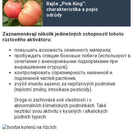
Rajče „Pink King“:
charakteristika a popis
odrůdy
Zaznamenávají několik jedinečných schopností tohoto
růstového aktivátoru:
повышать всхожесть семенного материла;
пробуждать спящие боковые побеги (используют в
сочетании с внекорневыми подкормками при
выращивании огурцов);
контролировать соразмерность наземной и
подземной частей растения;
zvýšit imunitu sazenic za nepříznivých podmínek
(teplotní změny, intoxikace pesticidy).
Droga si zachovává své vlastnosti i v
abnormálních klimatických podmínkách. Také
neztrácí svou aktivitu v kyselých i alkalických
půdních typech.