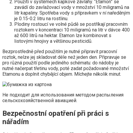
Použití v systémech kapkové závlahy. “Etamon” se
zavádí do zavlažovací vody v množství 10 miligramů na
litr kapaliny. Spotřeba vody s přípravkem v ní naředěným
je 0.15-0.2 litru na rostlinu.
Plodiny rostoucí ve volné půdě se postříkají pracovním
roztokem v koncentraci 10 miligramů na litr v dávce 400
až 600 litrů na hektar. Etamon lze kombinovat s
listovými hnojivy a většinou pesticidů.
Bezprostředně před použitím je nutné připravit pracovní
roztok, nelze jej skladovat déle než jeden den. Připravuje se
pro různá použití podle jediného schématu: do nádoby je
nutné načerpat třetinu vody, poté zadat požadované množství
Etamonu a doplnit chybějící objem. Míchejte několik minut.
Не подходит для использования методом распыления
сельскохозяйственной авиацией.
Bezpečnostní opatření při práci s
nářadím