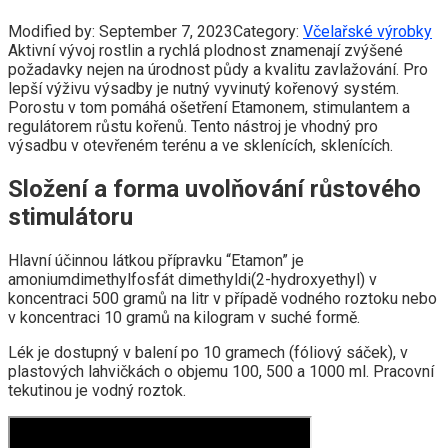
Modified by:
September 7, 2023
Category:
Včelařské výrobky
Aktivní vývoj rostlin a rychlá plodnost znamenají zvýšené
požadavky nejen na úrodnost půdy a kvalitu zavlažování. Pro
lepší výživu výsadby je nutný vyvinutý kořenový systém.
Porostu v tom pomáhá ošetření Etamonem, stimulantem a
regulátorem růstu kořenů. Tento nástroj je vhodný pro
výsadbu v otevřeném terénu a ve sklenících, sklenících.
Složení a forma uvolňování růstového
stimulátoru
Hlavní účinnou látkou přípravku “Etamon” je
amoniumdimethylfosfát dimethyldi(2-hydroxyethyl) v
koncentraci 500 gramů na litr v případě vodného roztoku nebo
v koncentraci 10 gramů na kilogram v suché formě.
Lék je dostupný v balení po 10 gramech (fóliový sáček), v
plastových lahvičkách o objemu 100, 500 a 1000 ml. Pracovní
tekutinou je vodný roztok.