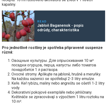
kapaliny.
READ
Jabloň Baganenok - popis
odrůdy, charakteristika
Pro jednotlivé rostliny je spotřeba připravené suspenze
různá:
Овощные культуры. Для опрыскивания 10 м²
посадки огурцов, перца, капусты либо томатов
понадобится 1 л раствора.
Ovocné stromy. Aplikujte na jabloně, hrušně a meruňky.
Na každou sazenici se spotřebují 2-3 litry emulze.
Keře. Keř rybízu, maliny nebo angreštu se ošetří 1-2 litry
vody.
Dekorativní pokojové exempláře nebo jehličnany.
Květináče se zpracovávají s výpočtem 1 litru roztoku na
10 m².