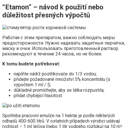
“Etamon” – návod k použití nebo
důležitost přesných výpočtů
Работая с этим препаратом, важно соблюдать меры
предосторожности. Нужно надевать защитные перчатки,
маску и очки. Использовать приготовленный раствор
рекомендуют в течение 24 часов, но не более.
K tomu budete potřebovat:
naplňte nádrž postřikovače do 1/3 vodou;
přidejte požadované množství 5% koncentrátu (s
výpočtem 1 ml / l);
důkladně promíchejte, aby se látka rozpustila;
přidat chybějící hlasitost.
Spotřeba pracovní emulze na 1 hektar je podle některých
odhadů 400-600 litrů. V ostatních případech výrobci udávají
rychlost – 1 ml léčiva (nebo 1 litr vodného roztoku) na 10 m².