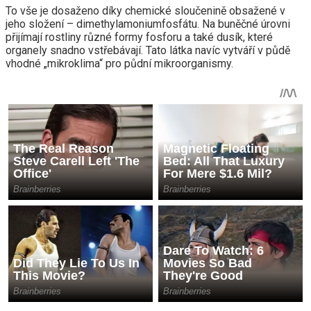
To vše je dosaženo díky chemické sloučenině obsažené v
jeho složení – dimethylamoniumfosfátu. Na buněčné úrovni
přijímají rostliny různé formy fosforu a také dusík, které
organely snadno vstřebávají. Tato látka navíc vytváří v půdě
vhodné „mikroklima“ pro půdní mikroorganismy.