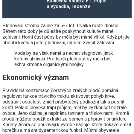
Babiččina vnučka F1: Popis
a výsadba, recenze
Plodování stromu začne za 5-7 let. Trvalka roste dlouho.
Během této doby je důležité poskytnout kultuře mírné
zalévání. Horní část půdy by měla být mírně vlhká. Když přijde
období květu a poté plodování, musíte zvýšit zalévání.
Voda by se však neměla nechat stagnovat, jinak
kořeny uhnívají. Pro lepší plodnost by měla být
akhra krmena organickými hnojivy.
Ekonomický význam
Pravidelná konzumace čerstvých zralých plodů pomáhá
regulovat funkce trávicího traktu, aktivovat pohyb krve,
odstranit ospalost, zničit přebytečný podkožní tuk a posílit
kosti. Pokud člověka trápí průjem, měl by vyzkoušet nezralé
ovoce. Jeho dužina je naplněna taninem a tříslovinami. Kromě
plodů můžete použít extrakt ze semen a připravit si tinkturu.
Kořeny Achra se používají k výrobě nápoje, který dokáže snížit
horečku a má antidysenterickou funkci. Místní obyvatelé