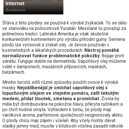
Šťáva z této plodiny se používá k výrobě žvýkaček. To se dělo
ve starověku na poloostrově Yucatán. Mexičané to považují za
jedinečnou tradici. Latinská Amerika je však skutečně
konkurenčním kontinentem pro výrobu přírodní gumy. Semena
plodů lze vylisovat a získat olej. Je široce používán v
kosmetických a lékařských procedurách.
Nástroj pomáhá
normalizovat funkce problematické pokožky.
Bojuje proti
zánětu. Funguje dobře na dermatitidu. Sapotilový olej můžeme
vidět v šamponech, masážních přípravcích, maskách,
balzámech.
Mnoho turistů sdílí různé způsoby použití ovoce k výrobě
masky.
Nejoblíbenější je smíchat sapotilový olej s
lopuchovým olejem ve stejném poměru, zalít tekutým
medem, přidat žloutek, smetanu a promíchat.
Živina by
měla být distribuována na pokožce hlavy, přikryta ručníkem a
po čtvrt hodině omyta. Vzhledem k tomu, že plody mají
vanilkové aroma, parfémové společnosti neignorovaly akhru.
O plody chicu mají zájem i včelaři. Aby včely mohly dávat
sladký jemný med, musíte v blízkosti včelína zasadit několik