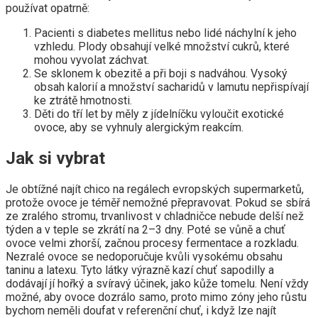
používat opatrně:
Pacienti s diabetes mellitus nebo lidé náchylní k jeho
vzhledu. Plody obsahují velké množství cukrů, které
mohou vyvolat záchvat.
Se sklonem k obezitě a při boji s nadváhou. Vysoký
obsah kalorií a množství sacharidů v lamutu nepřispívají
ke ztrátě hmotnosti.
Děti do tří let by měly z jídelníčku vyloučit exotické
ovoce, aby se vyhnuly alergickým reakcím.
Jak si vybrat
Je obtížné najít chico na regálech evropských supermarketů,
protože ovoce je téměř nemožné přepravovat. Pokud se sbírá
ze zralého stromu, trvanlivost v chladničce nebude delší než
týden a v teple se zkrátí na 2–3 dny. Poté se vůně a chuť
ovoce velmi zhorší, začnou procesy fermentace a rozkladu.
Nezralé ovoce se nedoporučuje kvůli vysokému obsahu
taninu a latexu. Tyto látky výrazně kazí chuť sapodilly a
dodávají jí hořký a svíravý účinek, jako kůže tomelu. Není vždy
možné, aby ovoce dozrálo samo, proto mimo zóny jeho růstu
bychom neměli doufat v referenční chuť, i když lze najít