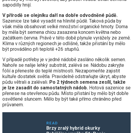
sapodilly hnijí.
V přírodě se olejníku daří na dobře odvodněné půdě.
Sazenice lze také vysadit na hlinité půdě. Taková půda by
však měla obsahovat velké množství organické hmoty. Doma
by měla být semena chicu zasazena koncem května nebo
začátkem června. Právě v této době plynule vyrážely ze země.
Klima v různých regionech je odlišné, takže přistání by mělo
být prováděno při teplotě +26 stupňů.
V případě potřeby je v jedné nádobě zasláno několik semen.
Nahoře se nalije lehký substrát, zalévá se. Nádobu zakryjte
fólií a přeneste do teplé místnosti. Nezapomeňte zajistit
kultuře dostatek světla. Pravidelně odstraňujte úkryt, abyste
půdu větrali a zalévali.
Po 2 týdnech semena zesílí, takže
je lze zasadit do samostatných nádob.
Hotová sazenice se
přenese na otevřenou půdu. Místo přistání by mělo být dobře
osvětlené sluncem. Mělo by být také přímo chráněno před
průvanem.
READ
Brzy zralý hybrid okurky