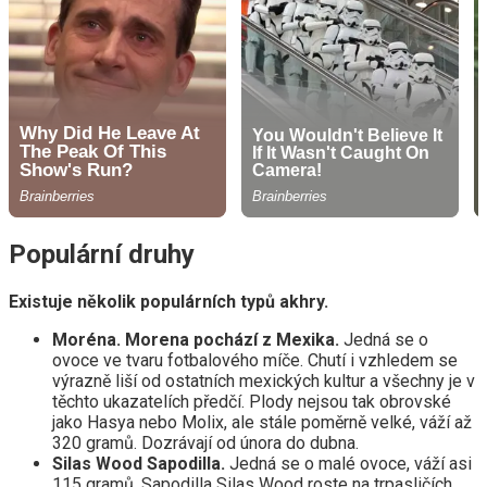
Populární druhy
Existuje několik populárních typů akhry.
Moréna. Morena pochází z Mexika.
Jedná se o
ovoce ve tvaru fotbalového míče. Chutí i vzhledem se
výrazně liší od ostatních mexických kultur a všechny je v
těchto ukazatelích předčí. Plody nejsou tak obrovské
jako Hasya nebo Molix, ale stále poměrně velké, váží až
320 gramů. Dozrávají od února do dubna.
Silas Wood Sapodilla.
Jedná se o malé ovoce, váží asi
115 gramů. Sapodilla Silas Wood roste na trpasličích