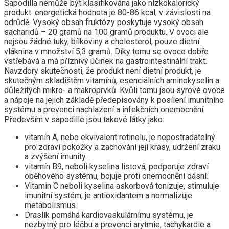
Sapodilla nemůže být klasifikována jako nízkokalorický
produkt: energetická hodnota je 80-86 kcal, v závislosti na
odrůdě. Vysoký obsah fruktózy poskytuje vysoký obsah
sacharidů – 20 gramů na 100 gramů produktu. V ovoci ale
nejsou žádné tuky, bílkoviny a cholesterol, pouze dietní
vláknina v množství 5,3 gramů. Díky tomu se ovoce dobře
vstřebává a má příznivý účinek na gastrointestinální trakt.
Navzdory skutečnosti, že produkt není dietní produkt, je
skutečným skladištěm vitamínů, esenciálních aminokyselin a
důležitých mikro- a makroprvků. Kvůli tomu jsou syrové ovoce
a nápoje na jejich základě předepisovány k posílení imunitního
systému a prevenci nachlazení a infekčních onemocnění.
Především v sapodille jsou takové látky jako:
vitamín A, nebo ekvivalent retinolu, je nepostradatelný
pro zdraví pokožky a zachování její krásy, udržení zraku
a zvýšení imunity.
vitamín B9, neboli kyselina listová, podporuje zdraví
oběhového systému, bojuje proti onemocnění dásní.
Vitamin C neboli kyselina askorbová tonizuje, stimuluje
imunitní systém, je antioxidantem a normalizuje
metabolismus.
Draslík pomáhá kardiovaskulárnímu systému, je
nezbytný pro léčbu a prevenci arytmie, tachykardie a