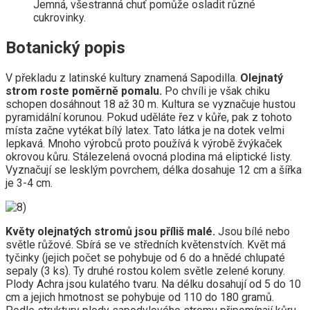
Jemná, všestranná chuť pomůže osladit různé
cukrovinky.
Botanický popis
V překladu z latinské kultury znamená Sapodilla.
Olejnatý
strom roste poměrně pomalu.
Po chvíli je však chiku
schopen dosáhnout 18 až 30 m. Kultura se vyznačuje hustou
pyramidální korunou. Pokud uděláte řez v kůře, pak z tohoto
místa začne vytékat bílý latex. Tato látka je na dotek velmi
lepkavá. Mnoho výrobců proto používá k výrobě žvýkaček
okrovou kůru. Stálezelená ovocná plodina má eliptické listy.
Vyznačují se lesklým povrchem, délka dosahuje 12 cm a šířka
je 3-4 cm.
Květy olejnatých stromů jsou příliš malé.
Jsou bílé nebo
světle růžové. Sbírá se ve středních květenstvích. Květ má
tyčinky (jejich počet se pohybuje od 6 do a hnědé chlupaté
sepaly (3 ks). Ty druhé rostou kolem světle zelené koruny.
Plody Achra jsou kulatého tvaru. Na délku dosahují od 5 do 10
cm a jejich hmotnost se pohybuje od 110 do 180 gramů.