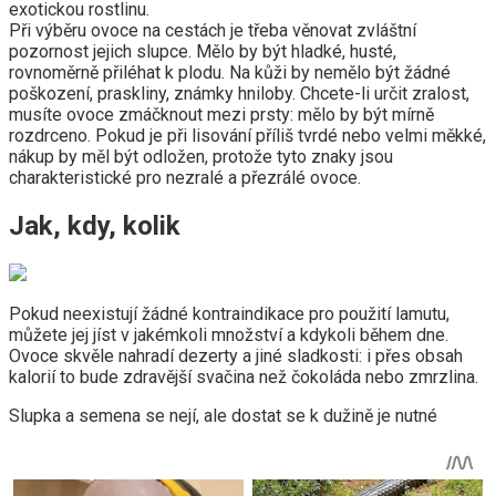
exotickou rostlinu.
Při výběru ovoce na cestách je třeba věnovat zvláštní
pozornost jejich slupce. Mělo by být hladké, husté,
rovnoměrně přiléhat k plodu. Na kůži by nemělo být žádné
poškození, praskliny, známky hniloby. Chcete-li určit zralost,
musíte ovoce zmáčknout mezi prsty: mělo by být mírně
rozdrceno. Pokud je při lisování příliš tvrdé nebo velmi měkké,
nákup by měl být odložen, protože tyto znaky jsou
charakteristické pro nezralé a přezrálé ovoce.
Jak, kdy, kolik
Pokud neexistují žádné kontraindikace pro použití lamutu,
můžete jej jíst v jakémkoli množství a kdykoli během dne.
Ovoce skvěle nahradí dezerty a jiné sladkosti: i přes obsah
kalorií to bude zdravější svačina než čokoláda nebo zmrzlina.
Slupka a semena se nejí, ale dostat se k dužině je nutné