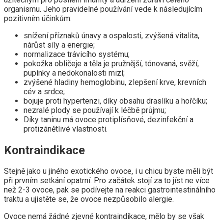
organismu. Jeho pravidelné používání vede k následujícím
pozitivním účinkům:
snížení příznaků únavy a ospalosti, zvýšená vitalita,
nárůst síly a energie;
normalizace trávicího systému;
pokožka obličeje a těla je pružnější, tónovaná, svěží,
pupínky a nedokonalosti mizí;
zvýšené hladiny hemoglobinu, zlepšení krve, krevních
cév a srdce;
bojuje proti hypertenzi, díky obsahu draslíku a hořčíku;
nezralé plody se používají k léčbě průjmu;
Díky taninu má ovoce protiplísňové, dezinfekční a
protizánětlivé vlastnosti.
Kontraindikace
Stejně jako u jiného exotického ovoce, i u chicu byste měli být
při prvním setkání opatrní. Pro začátek stojí za to jíst ne více
než 2-3 ovoce, pak se podívejte na reakci gastrointestinálního
traktu a ujistěte se, že ovoce nezpůsobilo alergie.
Ovoce nemá žádné zjevné kontraindikace, mělo by se však