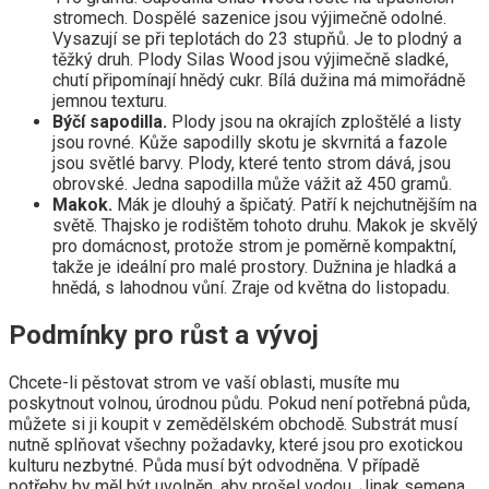
stromech. Dospělé sazenice jsou výjimečně odolné.
Vysazují se při teplotách do 23 stupňů. Je to plodný a
těžký druh. Plody Silas Wood jsou výjimečně sladké,
chutí připomínají hnědý cukr. Bílá dužina má mimořádně
jemnou texturu.
Býčí sapodilla.
Plody jsou na okrajích zploštělé a listy
jsou rovné. Kůže sapodilly skotu je skvrnitá a fazole
jsou světlé barvy. Plody, které tento strom dává, jsou
obrovské. Jedna sapodilla může vážit až 450 gramů.
Makok.
Mák je dlouhý a špičatý. Patří k nejchutnějším na
světě. Thajsko je rodištěm tohoto druhu. Makok je skvělý
pro domácnost, protože strom je poměrně kompaktní,
takže je ideální pro malé prostory. Dužnina je hladká a
hnědá, s lahodnou vůní. Zraje od května do listopadu.
Podmínky pro růst a vývoj
Chcete-li pěstovat strom ve vaší oblasti, musíte mu
poskytnout volnou, úrodnou půdu. Pokud není potřebná půda,
můžete si ji koupit v zemědělském obchodě. Substrát musí
nutně splňovat všechny požadavky, které jsou pro exotickou
kulturu nezbytné. Půda musí být odvodněna. V případě
potřeby by měl být uvolněn, aby prošel vodou. Jinak semena