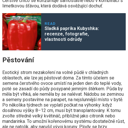
Čerstvé chico se konzumuje samostatně nebo v kombinaci s
limetkovou šťávou, která dodává osvěžující dochuť.
READ
Sladká paprika Kubyshka:
recenze, fotografie,
vlastnosti odrůdy
Pěstování
Exotický strom nezakoření na volné půdě v chladných
oblastech, ale lze jej pěstovat doma. Za tímto účelem se
semena čerstvého ovoce umístí na jeden den do teplé vody,
poté se zasadí do půdy posypané jemným štěrkem. Půda by
měla být vlhká, ale neměla by se nalévat. Nádobu se zeminou
a semeny postavíme na parapet, na nejslunnější místo v bytě.
Po několika týdnech se vyplatí počkat na výhonky: když
dosáhnou výšky 8–12 cm, musí být transplantovány. K tomu
zvolte středně velký květináč, přibližně jako citroník nebo
mandarinka. To umožní kořenovému systému dostatečně růst,
ale ne natolik, aby narušil vývoj koruny. Plody se brzy