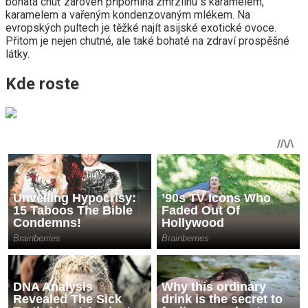
bohatá chuť zároveň připomíná zmrzlinu s karamelem,
karamelem a vařeným kondenzovaným mlékem. Na
evropských pultech je těžké najít asijské exotické ovoce.
Přitom je nejen chutné, ale také bohaté na zdraví prospěšné
látky.
Kde roste