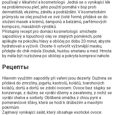
používají v lékařství a kosmetologii. Jedná se o vynikající lék
na problémovou pleť, jeho použití pomáhá v boji proti
dermatitidě, ekzému, zánětu a podráždění. V kosmetickém
průmyslu se olej používá ve své čisté formě, přidává se do
složení masek a krémů, šamponů a balzámů, parfémových
kompozic, masážních výrobků.
Přístupný recept pro domácí kosmetologii: smíchejte
sapodilový a lopuchový olej ve stejných poměrech, poté
aplikujte na pokožku hlavy a obličej po dobu 20 minut, abyste
hydratovali a vyživili. Chcete-li vytvořit výživnější masku,
přidejte do chik másla žloutek, hustou smetanu a med. Hmota
by měla být rozložena po obličeji a pokryta kompresí nahoře.
Рецепты
Hlavním využitím sapodilly při vaření jsou dezerty. Dužnina se
přidává do zmrzliny, jogurtu, kastrolů, koláčů, tvarohových
koláčů, dortů a dortů se zdobí ovocem. Ovoce bez slupky se
konzervuje, z dužiny se vyrábí džemy a zavařeniny, z nichž se
vyrábí chalva a sorbety. Oblíbená omáčka z chicu pyré a
pomerančové šťávy, která se hodí k drůbežím a masitým
pokrmům.
Zajímavý vynikající salát, který obsahuje exotické ovoce: