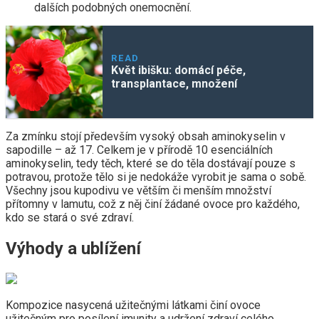
dalších podobných onemocnění.
READ
Květ ibišku: domácí péče,
transplantace, množení
Za zmínku stojí především vysoký obsah aminokyselin v
sapodille – až 17. Celkem je v přírodě 10 esenciálních
aminokyselin, tedy těch, které se do těla dostávají pouze s
potravou, protože tělo si je nedokáže vyrobit je sama o sobě.
Všechny jsou kupodivu ve větším či menším množství
přítomny v lamutu, což z něj činí žádané ovoce pro každého,
kdo se stará o své zdraví.
Výhody a ublížení
Kompozice nasycená užitečnými látkami činí ovoce
užitečným pro posílení imunity a udržení zdraví celého