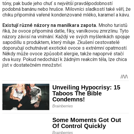
tóny, pak bude jeho chuť s největší pravděpodobností
podobná banánu nebo hrušce. Milovníci sladkostí také věří, že
chiku připomíná vařené kondenzované mléko, karamel a kávu.
Existují různé názory na manilkara zapota.
Mnoho turistů
říká, že ovoce připomíná datle, fíky, vanilkovou zmrzlinu. Tyto
názory závisí na vnímání. Každý ve svých myšlenkách spojuje
sapodillu s produktem, který miluje. Zkušení cestovatelé
doporučují ochutnávat exotické ovoce s extrémní opatrností.
Někdy může ovoce způsobit alergie, takže napoprvé stačí
dva kusy. Pokud nedochází k žádným reakcím těla, lze chica
jíst v dostatečném množství.