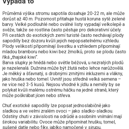
Vypadá to
Průměrná výška stromu sapotila dosahuje 20-22 m, ale může
dorůst až 40 m. Pozornost přitahuje hustá koruna sytě zelené
barvy. Velké podlouhlé nebo oválné listy vypadají velkolepě a
svěže, takže se rostlina často pěstuje pro dekorativní účely.
Při cestách do exotických zemí turisté často nechávají plody
sapodilly bez dozoru kvůli jejich nepopsatelnému vzhledu.
Plody velikostí připomínají švestku a vzhledem připomínají
mladou bramboru nebo kiwi bez žmolků, proto se plodu často
říká „thajské kiwi“.
Barva slupky je hnědá nebo světle béžová, u nezralých plodů
je nazelenalá. Dužnina může být žlutá nebo lehce narůžovělá.
Je měkký a šťavnatý, s drobnými zrnitými inkluzemi a vlákny,
jako hruška nebo tomel. Uvnitř jsou středně velká semena –
ne více než 3-5 kusů. Nejsou vhodné k jídlu a neměly by se
polykat kvůli malému ostrému háčku na jedné straně, který
může poškrábat jícen nebo střeva.
Chuť exotické sapodilly lze popsat jednoslabičně jako
sladkou a ve velmi zralém ovoci – jako sladko-sladkou.
Odstíny chuti v závislosti na odrůdě a osobním vnímání mají
širokou variabilitu. Ovoce může připomínat hrušku, tomel,
sušené datle nebo fíky, jablko namočené v sirupu,