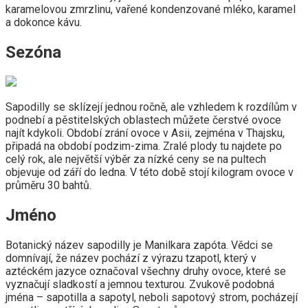
karamelovou zmrzlinu, vařené kondenzované mléko, karamel
a dokonce kávu.
Sezóna
Sapodilly se sklízejí jednou ročně, ale vzhledem k rozdílům v
podnebí a pěstitelských oblastech můžete čerstvé ovoce
najít kdykoli. Období zrání ovoce v Asii, zejména v Thajsku,
připadá na období podzim-zima. Zralé plody tu najdete po
celý rok, ale největší výběr za nízké ceny se na pultech
objevuje od září do ledna. V této době stojí kilogram ovoce v
průměru 30 bahtů.
Jméno
Botanický název sapodilly je Manilkara zapóta. Vědci se
domnívají, že název pochází z výrazu tzapotl, který v
aztéckém jazyce označoval všechny druhy ovoce, které se
vyznačují sladkostí a jemnou texturou. Zvukově podobná
jména – sapotilla a sapotyl, neboli sapotový strom, pocházejí