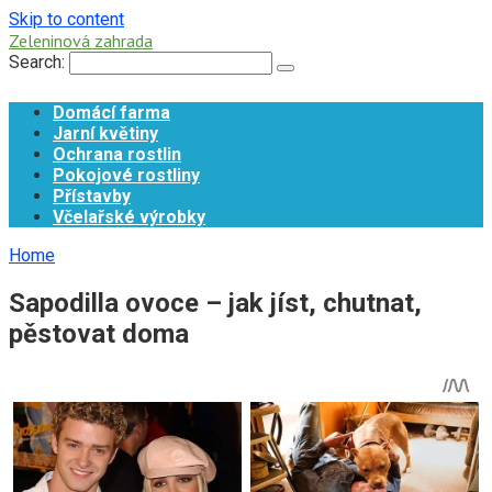
Skip to content
Zeleninová zahrada
Search:
Domácí farma
Jarní květiny
Ochrana rostlin
Pokojové rostliny
Přístavby
Včelařské výrobky
Home
Sapodilla ovoce – jak jíst, chutnat,
pěstovat doma