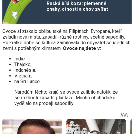
Ruská bílá koza: plemenné
znaky, ctnosti a chov zvířat
Ovoce si získalo oblibu také na Filipínách. Evropané, kteří
zvládli nová místa, zasadili různé rostliny, včetně sapodilly.
Po krátké době se kultura zamilovala do obyvatel sousedních
zemí s potřebným klimatem.
Ovoce najdete v:
Indie
Thajsko;
Indonésie;
Vietnam;
na Srí Lance.
Národům těchto krajů se ovoce zalíbilo natolik, že
se rozhodli zasadit plantáže. Mnoho obchodníků
vydělalo na prodeji sapodilly.