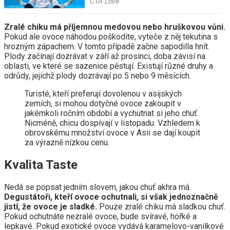
Zralé chiku má příjemnou medovou nebo hruškovou vůni.
Pokud ale ovoce náhodou poškodíte, vyteče z něj tekutina s
hrozným zápachem. V tomto případě začne sapodilla hnít.
Plody začínají dozrávat v září až prosinci, doba závisí na
oblasti, ve které se sazenice pěstují. Existují různé druhy a
odrůdy, jejichž plody dozrávají po 5 nebo 9 měsících.
Turisté, kteří preferují dovolenou v asijských
zemích, si mohou dotyčné ovoce zakoupit v
jakémkoli ročním období a vychutnat si jeho chuť.
Nicméně, chicu dospívají v listopadu. Vzhledem k
obrovskému množství ovoce v Asii se dají koupit
za výrazně nízkou cenu.
Kvalita Taste
Nedá se popsat jedním slovem, jakou chuť akhra má.
Degustátoři, kteří ovoce ochutnali, si však jednoznačně
jistí, že ovoce je sladké.
Pouze zralé chiku má sladkou chuť.
Pokud ochutnáte nezralé ovoce, bude svíravé, hořké a
lepkavé. Pokud exotické ovoce vydává karamelovo-vanilkové