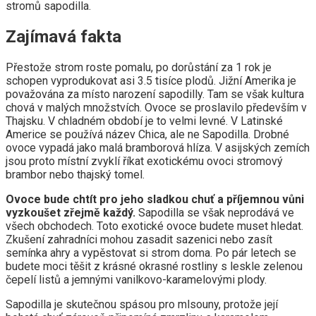
stromů sapodilla.
Zajímavá fakta
Přestože strom roste pomalu, po dorůstání za 1 rok je
schopen vyprodukovat asi 3.5 tisíce plodů. Jižní Amerika je
považována za místo narození sapodilly. Tam se však kultura
chová v malých množstvích. Ovoce se proslavilo především v
Thajsku. V chladném období je to velmi levné. V Latinské
Americe se používá název Chica, ale ne Sapodilla. Drobné
ovoce vypadá jako malá bramborová hlíza. V asijských zemích
jsou proto místní zvyklí říkat exotickému ovoci stromový
brambor nebo thajský tomel.
Ovoce bude chtít pro jeho sladkou chuť a příjemnou vůni
vyzkoušet zřejmě každý.
Sapodilla se však neprodává ve
všech obchodech. Toto exotické ovoce budete muset hledat.
Zkušení zahradníci mohou zasadit sazenici nebo zasít
semínka ahry a vypěstovat si strom doma. Po pár letech se
budete moci těšit z krásné okrasné rostliny s leskle zelenou
čepelí listů a jemnými vanilkovo-karamelovými plody.
Sapodilla je skutečnou spásou pro mlsouny, protože její