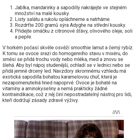
Jablka, mandarinky a sapodilly nakrájejte ve stejném
množství na malé kousky.
Listy salátu a rukolu opláchneme a natrháme.
Rozdrťte 200 gramů sýra Adyghe na střední kousky.
Přidejte omáčku z citronové šťávy, olivového oleje, soli
a pepře.
V horkém počasí skvěle osvěží smoothie lamut a černý rybíz.
K tomu se ovoce srazí do homogenního stavu v mixéru, do
směsi se přidá trochu vody nebo mléka, med a znovu se
šlehá. Aby byl nápoj studenější, ochladí se v lednici nebo se
přidá jemně drcený led. Navzdory skromnému vzhledu má
exotická sapodilla bohatou karamelovou chuť, která je
nezapomenutelná hned napoprvé. Ovoce je bohaté na
vitamíny a aminokyseliny a nemá prakticky žádné
kontraindikace, což z něj činí nepostradatelný nástroj pro lidi,
kteří dodržují zásady zdravé výživy.