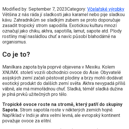
Modified by:
September 7, 2023
Category:
Včelařské výrobky
Většina z nás ráda jí sladkosti jako karamel nebo pije sladkou
kávu. Zahradníkům se sladkým zubem se proto doporučuje
zasadit tropický strom sapodilla. Exotickou kulturu mnozí
označují jako chiku, akhra, sapotilla, lamut, sapote atd. Plody
rostliny mají nasládlou chuť a navíc působí blahodárně na
organismus.
Co je to?
Manilkara zapota byla poprvé objevena v Mexiku. Kolem
XNUMX. století vozili obchodníci ovoce do Asie. Obyvatelé
asijských zemí začali pěstovat plodiny a brzy mohli dodávat
exotický produkt do dalších zemí světa. Akhra nevypadá příliš
vábně, ale má mimořádnou chuť. Sladká, téměř sladká dužina
je plná prvků užitečných pro tělo.
Tropické ovoce roste na stromě, který patří do skupiny
Sapota.
Strom sapotila roste v některých zemích hojně.
Například v Indii je ahra velmi levná, ale evropský kontinent
považuje ovoce za elitní.