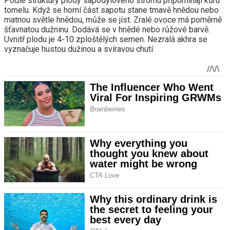
Podle struktury plody sapodylového stromu připomínají kůru
tomelu. Když se horní část sapotu stane tmavě hnědou nebo
matnou světle hnědou, může se jíst. Zralé ovoce má poměrně
šťavnatou dužninu. Dodává se v hnědé nebo růžové barvě.
Uvnitř plodu je 4-10 zploštělých semen. Nezralá akhra se
vyznačuje hustou dužinou a svíravou chutí.