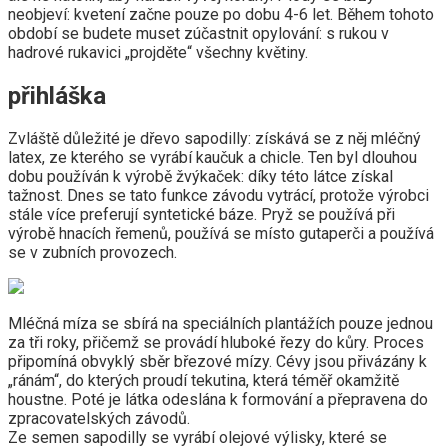
neobjeví: kvetení začne pouze po dobu 4-6 let. Během tohoto
období se budete muset zúčastnit opylování: s rukou v
hadrové rukavici „projděte“ všechny květiny.
přihláška
Zvláště důležité je dřevo sapodilly: získává se z něj mléčný
latex, ze kterého se vyrábí kaučuk a chicle. Ten byl dlouhou
dobu používán k výrobě žvýkaček: díky této látce získal
tažnost. Dnes se tato funkce závodu vytrácí, protože výrobci
stále více preferují syntetické báze. Pryž se používá při
výrobě hnacích řemenů, používá se místo gutaperči a používá
se v zubních provozech.
Mléčná míza se sbírá na speciálních plantážích pouze jednou
za tři roky, přičemž se provádí hluboké řezy do kůry. Proces
připomíná obvyklý sběr březové mízy. Cévy jsou přivázány k
„ránám“, do kterých proudí tekutina, která téměř okamžitě
houstne. Poté je látka odeslána k formování a přepravena do
zpracovatelských závodů.
Ze semen sapodilly se vyrábí olejové výlisky, které se