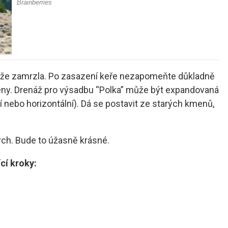
růže zamrzla. Po zasazení keře nezapomeňte důkladně
ořeny. Drenáž pro výsadbu “Polka” může být expandovaná
í nebo horizontální). Dá se postavit ze starých kmenů,
rch. Bude to úžasně krásné.
cí kroky: