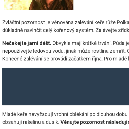
Zvláštní pozornost je věnována zalévání keře růže Polka. 
důkladně navlhčit celý kořenový systém. Zalévejte zřídka
Nečekejte jarní déšť.
Obvykle mají krátké trvání. Půda 
nepoužívejte ledovou vodu, jinak může rostlina zemřít. O
Konečné zalévání se provádí začátkem října. Pro mladé keř
Mladé keře nevyžadují vrchní oblékání po dlouhou dobu (2
obsahují rašelinu a dusík.
Věnujte pozornost následuj