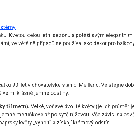
ystémy
u. Kvetou celou letní sezónu a potěší svým elegantním v
lární, ve většině případů se používá jako dekor pro balkon
átku 90. let v chovatelské stanici Meilland. Ve stejné do
á velmi krásné jemné odstíny.
y tří metrů.
Velké, voňavé dvojité květy (jejich průměr 
od jemné meruňkové až po sytě růžovou. Vše závisí na osv
paprsky květy „vyhoří“ a získají krémový odstín.