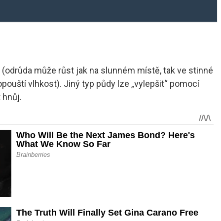
e (odrůda může růst jak na slunném místě, tak ve stinné
opouští vlhkost). Jiný typ půdy lze „vylepšit“ pomocí
 hnůj.