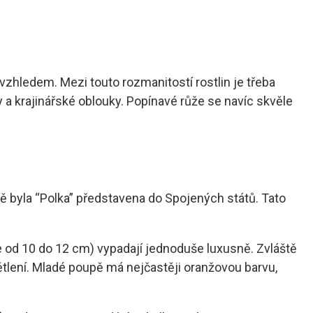
zhledem. Mezi touto rozmanitostí rostlin je třeba
y a krajinářské oblouky. Popínavé růže se navíc skvěle
bě byla “Polka” představena do Spojených států. Tato
je od 10 do 12 cm) vypadají jednoduše luxusně. Zvláště
ětlení. Mladé poupě má nejčastěji oranžovou barvu,