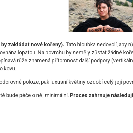
 by zakládat nové kořeny).
Tato hloubka nedovolí, aby 
vě urovnána lopatou. Na povrchu by neměly zůstat žádné k
opínavá růže znamená přítomnost další podpory (vertikáln
o kovu.
dorovné poloze, pak luxusní květiny ozdobí celý její pov
tě bude péče o něj minimální.
Proces zahrnuje následují