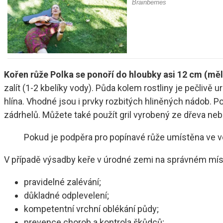
Kořen růže Polka se ponoří do hloubky asi 12 cm (měl
zalít (1-2 kbelíky vody). Půda kolem rostliny je pečli
hlína. Vhodné jsou i prvky rozbitých hliněných nádob. P
zádrhelů. Můžete také použít gril vyrobený ze dřeva neb
Pokud je podpěra pro popínavé růže umístěna ve vo
V případě výsadby keře v úrodné zemi na správném mís
pravidelné zalévání;
důkladné odplevelení;
kompetentní vrchní oblékání půdy;
prevence chorob a kontrola škůdců;