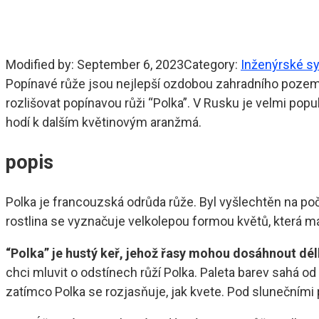
Modified by:
September 6, 2023
Category:
Inženýrské s
Popínavé růže jsou nejlepší ozdobou zahradního pozemk
rozlišovat popínavou růži “Polka”. V Rusku je velmi popu
hodí k dalším květinovým aranžmá.
popis
Polka je francouzská odrůda růže. Byl vyšlechtěn na poč
rostlina se vyznačuje velkolepou formou květů, která m
“Polka” je hustý keř, jehož řasy mohou dosáhnout délk
chci mluvit o odstínech růží Polka. Paleta barev sahá 
zatímco Polka se rozjasňuje, jak kvete. Pod slunečními 