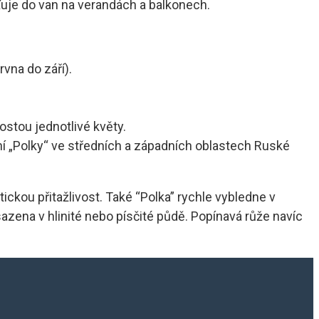
sťuje do van na verandách a balkonech.
vna do září).
ostou jednotlivé květy.
í „Polky“ ve středních a západních oblastech Ruské
ickou přitažlivost. Také “Polka” rychle vybledne v
azena v hlinité nebo písčité půdě. Popínavá růže navíc