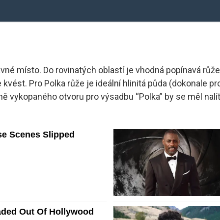
rávné místo. Do rovinatých oblastí je vhodná popínavá růž
kvést. Pro Polka růže je ideální hlinitá půda (dokonale pr
ě vykopaného otvoru pro výsadbu “Polka” by se měl nalít