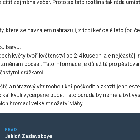
 cítit zejména večer. Proto se tato rostlina tak ráda umí
, které se navzájem nahrazují, zdobí keř celé léto (od čer
ou barvu.
dech květy tvoří květenství po 2-4 kusech, ale nejčastěji r
 změnám počasí. Tato informace je důležitá pro pěstován
 častými srážkami.
ště a nárazový vítr mohou keř poškodit a zkazit jeho estet
lka” kvůli vyčerpané půdě. Tato odrůda by neměla být vys
ich hromadí velké množství vláhy.
READ
Jabloň Zaslavskoye