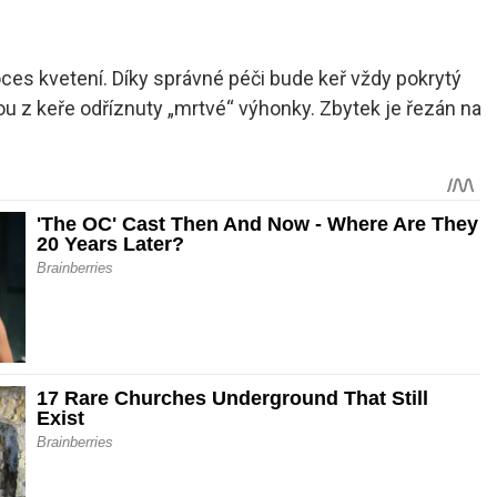
oces kvetení. Díky správné péči bude keř vždy pokrytý
ou z keře odříznuty „mrtvé“ výhonky. Zbytek je řezán na