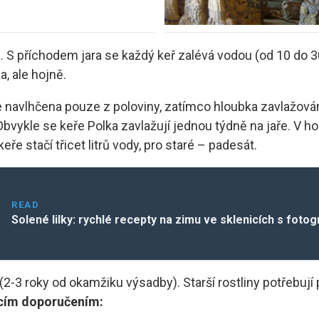
S příchodem jara se každý keř zalévá vodou (od 10 do 30 li
, ale hojně.
je navlhčena pouze z poloviny, zatímco hloubka zavlažován
bvykle se keře Polka zavlažují jednou týdně na jaře. V ho
e stačí třicet litrů vody, pro staré – padesát.
READ
Solené lilky: rychlé recepty na zimu ve sklenicích s fotog
-3 roky od okamžiku výsadby). Starší rostliny potřebují p
ícím doporučením: