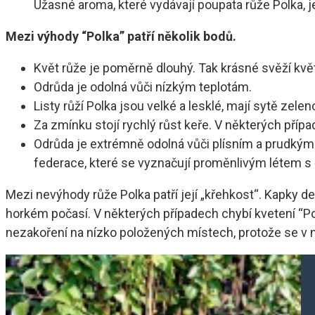
Úžasné aroma, které vydávají poupata růže Polka, je
Mezi výhody “Polka” patří několik bodů.
Květ růže je poměrně dlouhý. Tak krásné svěží květy
Odrůda je odolná vůči nízkým teplotám.
Listy růží Polka jsou velké a lesklé, mají sytě zelen
Za zmínku stojí rychlý růst keře. V některých přípa
Odrůda je extrémně odolná vůči plísním a prudkým
federace, které se vyznačují proměnlivým létem s
Mezi nevýhody růže Polka patří její „křehkost“. Kapky de
horkém počasí. V některých případech chybí kvetení “Po
nezakoření na nízko položených místech, protože se v n