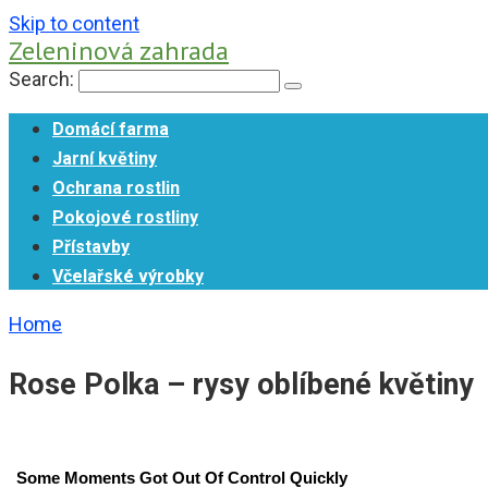
Skip to content
Zeleninová zahrada
Search:
Domácí farma
Jarní květiny
Ochrana rostlin
Pokojové rostliny
Přístavby
Včelařské výrobky
Home
Rose Polka – rysy oblíbené květiny