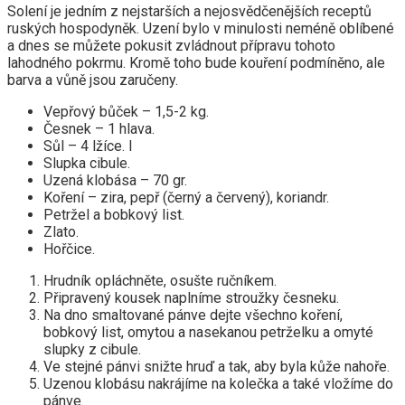
Solení je jedním z nejstarších a nejosvědčenějších receptů
ruských hospodyněk. Uzení bylo v minulosti neméně oblíbené
a dnes se můžete pokusit zvládnout přípravu tohoto
lahodného pokrmu. Kromě toho bude kouření podmíněno, ale
barva a vůně jsou zaručeny.
Vepřový bůček – 1,5-2 kg.
Česnek – 1 hlava.
Sůl – 4 lžíce. l
Slupka cibule.
Uzená klobása – 70 gr.
Koření – zira, pepř (černý a červený), koriandr.
Petržel a bobkový list.
Zlato.
Hořčice.
Hrudník opláchněte, osušte ručníkem.
Připravený kousek naplníme stroužky česneku.
Na dno smaltované pánve dejte všechno koření,
bobkový list, omytou a nasekanou petrželku a omyté
slupky z cibule.
Ve stejné pánvi snižte hruď a tak, aby byla kůže nahoře.
Uzenou klobásu nakrájíme na kolečka a také vložíme do
pánve.