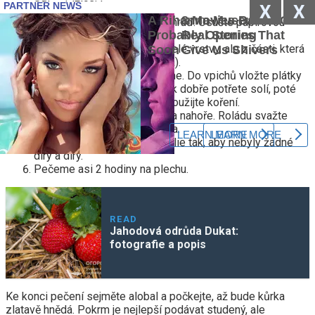
X
X
Jemně opláchněte čerstvou hruď. Osušte papírovou
utěrkou.
Dále odřízněte kůži, a ne z celé vrstvy, ale z části, která
bude uvnitř role (asi polovina).
Zbytek kůže a masa nakrájíme. Do vpichů vložte plátky
oloupaného česneku. Kousek dobře potřete solí, poté
proces tření zopakujte, ale použijte koření.
Srolujte tak, aby kůže zůstala nahoře. Roládu svažte
silnou nití, aby se nerozvinula.
Dále zabalte polotovar do fólie tak, aby nebyly žádné
díry a díry.
Pečeme asi 2 hodiny na plechu.
READ
Jahodová odrůda Dukat:
fotografie a popis
Ke konci pečení sejměte alobal a počkejte, až bude kůrka
zlatavě hnědá. Pokrm je nejlepší podávat studený, ale