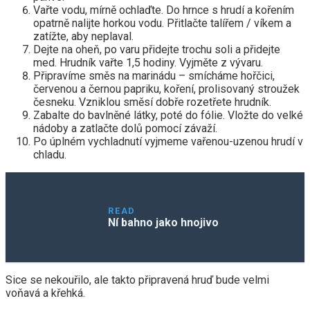
Vařte vodu, mírně ochlaďte. Do hrnce s hrudí a kořením
opatrně nalijte horkou vodu. Přitlačte talířem / víkem a
zatížte, aby neplaval.
Dejte na oheň, po varu přidejte trochu soli a přidejte
med. Hrudník vařte 1,5 hodiny. Vyjměte z vývaru.
Připravíme směs na marinádu – smícháme hořčici,
červenou a černou papriku, koření, prolisovaný stroužek
česneku. Vzniklou směsí dobře rozetřete hrudník.
Zabalte do bavlněné látky, poté do fólie. Vložte do velké
nádoby a zatlačte dolů pomocí závaží.
Po úplném vychladnutí vyjmeme vařenou-uzenou hrudí v
chladu.
READ
Ní bahno jako hnojivo
Sice se nekouřilo, ale takto připravená hruď bude velmi
voňavá a křehká.