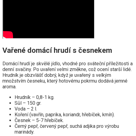
Vařené domácí hrudí s česnekem
Domácí hrudí je skvělé jídlo, vhodné pro sváteční příležitosti a
denní svačiny. Po uvaření velmi změkne, což ocení starší lidé.
Hrudník je obzvlášť dobrý, když je uvařený s velkým
množstvím česneku, který hotovému pokrmu dodává jemné
aroma.
Hrudník – 0,8-1 kg.
Sůl – 150 gr.
Voda – 2 l.
Koření (vavřín, paprika, koriandr, hřebíček, kmín).
Česnek – 5-7 hřebíček.
Černý pepř, červený pepř, suchá adjika pro výrobu
marinády.