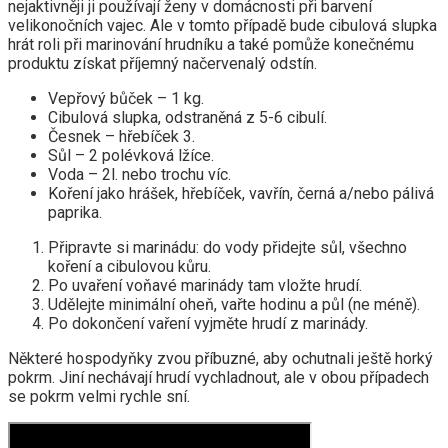
nejaktivněji ji používají ženy v domácnosti při barvení
velikonočních vajec. Ale v tomto případě bude cibulová slupka
hrát roli při marinování hrudníku a také pomůže konečnému
produktu získat příjemný načervenalý odstín.
Vepřový bůček – 1 kg.
Cibulová slupka, odstraněná z 5-6 cibulí.
Česnek – hřebíček 3.
Sůl – 2 polévková lžíce.
Voda – 2l. nebo trochu víc.
Koření jako hrášek, hřebíček, vavřín, černá a/nebo pálivá
paprika.
Připravte si marinádu: do vody přidejte sůl, všechno
koření a cibulovou kůru.
Po uvaření voňavé marinády tam vložte hrudí.
Udělejte minimální oheň, vařte hodinu a půl (ne méně).
Po dokončení vaření vyjměte hrudí z marinády.
Některé hospodyňky zvou příbuzné, aby ochutnali ještě horký
pokrm. Jiní nechávají hrudí vychladnout, ale v obou případech
se pokrm velmi rychle sní.