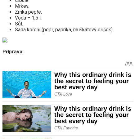
Cibule.
Mrkev.
Zrnka pepře.
Voda – 1,5 l.
Sůl.
Sada koření (pepř, paprika, muškátový oříšek).
Příprava: