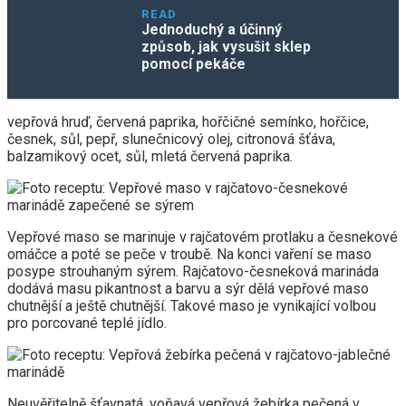
READ
Jednoduchý a účinný
způsob, jak vysušit sklep
pomocí pekáče
vepřová hruď, červená paprika, hořčičné semínko, hořčice,
česnek, sůl, pepř, slunečnicový olej, citronová šťáva,
balzamikový ocet, sůl, mletá červená paprika.
Vepřové maso se marinuje v rajčatovém protlaku a česnekové
omáčce a poté se peče v troubě. Na konci vaření se maso
posype strouhaným sýrem. Rajčatovo-česneková marináda
dodává masu pikantnost a barvu a sýr dělá vepřové maso
chutnější a ještě chutnější. Takové maso je vynikající volbou
pro porcované teplé jídlo.
Neuvěřitelně šťavnatá, voňavá vepřová žebírka pečená v