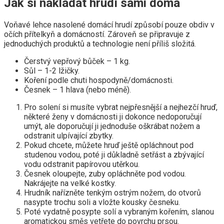
Jak si nakládat hrudí sami doma
Voňavé lehce nasolené domácí hrudí způsobí pouze obdiv v
očích přítelkyň a domácností. Zároveň se připravuje z
jednoduchých produktů a technologie není příliš složitá.
Čerstvý vepřový bůček – 1 kg.
Sůl – 1-2 lžičky.
Koření podle chuti hospodyně/domácnosti.
Česnek – 1 hlava (nebo méně).
Pro solení si musíte vybrat nejpřesnější a nejhezčí hruď,
některé ženy v domácnosti ji dokonce nedoporučují
umýt, ale doporučují ji jednoduše oškrábat nožem a
odstranit ulpívající zbytky.
Pokud chcete, můžete hruď ještě opláchnout pod
studenou vodou, poté ji důkladně setřást a zbývající
vodu odstranit papírovou utěrkou.
Česnek oloupejte, zuby opláchněte pod vodou.
Nakrájejte na velké kostky.
Hrudník nařízněte tenkým ostrým nožem, do otvorů
nasypte trochu soli a vložte kousky česneku.
Poté vydatně posypte solí a vybraným kořením, slanou
aromatickou směs vetřete do povrchu prsou.