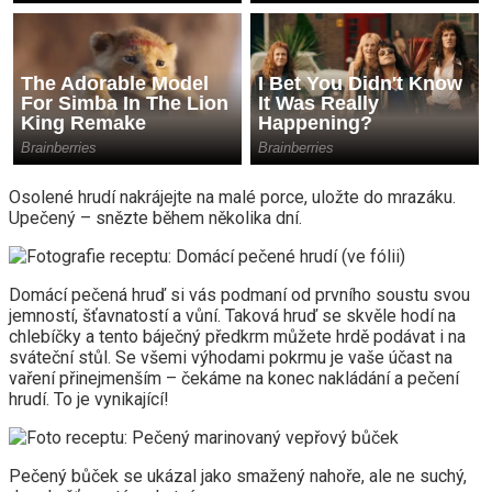
Osolené hrudí nakrájejte na malé porce, uložte do mrazáku.
Upečený – snězte během několika dní.
Domácí pečená hruď si vás podmaní od prvního soustu svou
jemností, šťavnatostí a vůní. Taková hruď se skvěle hodí na
chlebíčky a tento báječný předkrm můžete hrdě podávat i na
sváteční stůl. Se všemi výhodami pokrmu je vaše účast na
vaření přinejmenším – čekáme na konec nakládání a pečení
hrudí. To je vynikající!
Pečený bůček se ukázal jako smažený nahoře, ale ne suchý,