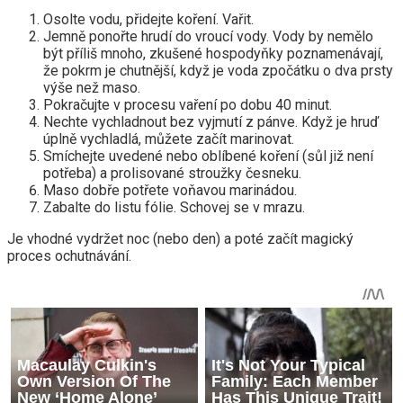
Osolte vodu, přidejte koření. Vařit.
Jemně ponořte hrudí do vroucí vody. Vody by nemělo
být příliš mnoho, zkušené hospodyňky poznamenávají,
že pokrm je chutnější, když je voda zpočátku o dva prsty
výše než maso.
Pokračujte v procesu vaření po dobu 40 minut.
Nechte vychladnout bez vyjmutí z pánve. Když je hruď
úplně vychladlá, můžete začít marinovat.
Smíchejte uvedené nebo oblíbené koření (sůl již není
potřeba) a prolisované stroužky česneku.
Maso dobře potřete voňavou marinádou.
Zabalte do listu fólie. Schovej se v mrazu.
Je vhodné vydržet noc (nebo den) a poté začít magický
proces ochutnávání.