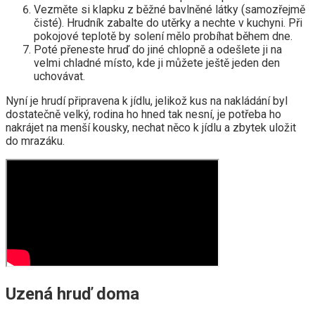
Vezměte si klapku z běžné bavlněné látky (samozřejmě
čisté). Hrudník zabalte do utěrky a nechte v kuchyni. Při
pokojové teplotě by solení mělo probíhat během dne.
Poté přeneste hruď do jiné chlopně a odešlete ji na
velmi chladné místo, kde ji můžete ještě jeden den
uchovávat.
Nyní je hrudí připravena k jídlu, jelikož kus na nakládání byl
dostatečně velký, rodina ho hned tak nesní, je potřeba ho
nakrájet na menší kousky, nechat něco k jídlu a zbytek uložit
do mrazáku.
Uzená hruď doma