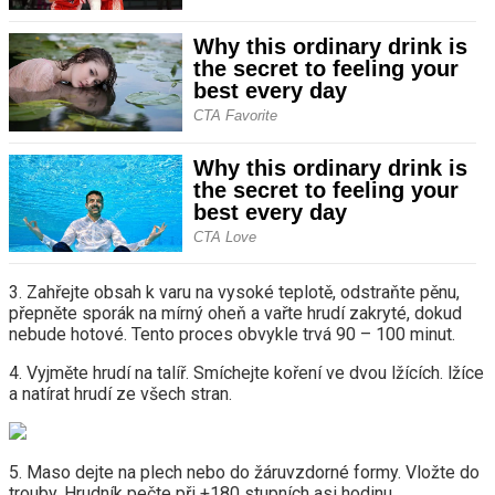
3. Zahřejte obsah k varu na vysoké teplotě, odstraňte pěnu,
přepněte sporák na mírný oheň a vařte hrudí zakryté, dokud
nebude hotové. Tento proces obvykle trvá 90 – 100 minut.
4. Vyjměte hrudí na talíř. Smíchejte koření ve dvou lžících. lžíce
a natírat hrudí ze všech stran.
5. Maso dejte na plech nebo do žáruvzdorné formy. Vložte do
trouby. Hrudník pečte při +180 stupních asi hodinu.