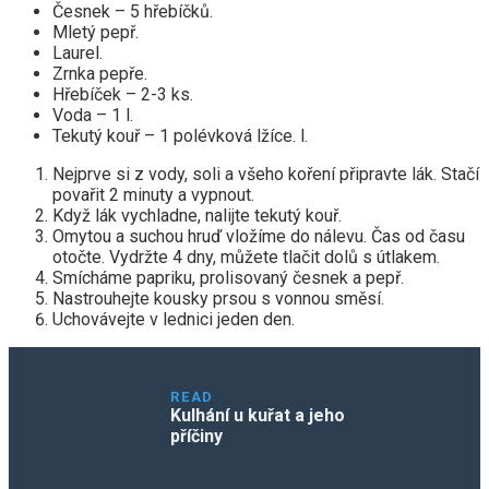
Česnek – 5 hřebíčků.
Mletý pepř.
Laurel.
Zrnka pepře.
Hřebíček – 2-3 ks.
Voda – 1 l.
Tekutý kouř – 1 polévková lžíce. l.
Nejprve si z vody, soli a všeho koření připravte lák. Stačí
povařit 2 minuty a vypnout.
Když lák vychladne, nalijte tekutý kouř.
Omytou a suchou hruď vložíme do nálevu. Čas od času
otočte. Vydržte 4 dny, můžete tlačit dolů s útlakem.
Smícháme papriku, prolisovaný česnek a pepř.
Nastrouhejte kousky prsou s vonnou směsí.
Uchovávejte v lednici jeden den.
READ
Kulhání u kuřat a jeho
příčiny