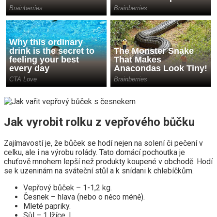
Jak vyrobit rolku z vepřového bůčku
Zajímavostí je, že bůček se hodí nejen na solení či pečení v
celku, ale i na výrobu rolády. Tato domácí pochoutka je
chuťově mnohem lepší než produkty koupené v obchodě. Hodí
se k uzeninám na sváteční stůl a k snídani k chlebíčkům.
Vepřový bůček – 1-1,2 kg.
Česnek – hlava (nebo o něco méně).
Mleté papriky.
Sůl – 1 lžíce. l