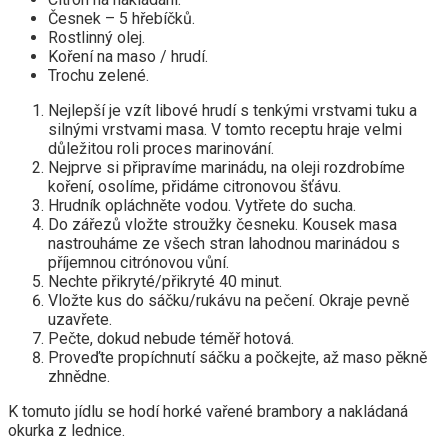
Česnek – 5 hřebíčků.
Rostlinný olej.
Koření na maso / hrudí.
Trochu zelené.
Nejlepší je vzít libové hrudí s tenkými vrstvami tuku a
silnými vrstvami masa. V tomto receptu hraje velmi
důležitou roli proces marinování.
Nejprve si připravíme marinádu, na oleji rozdrobíme
koření, osolíme, přidáme citronovou šťávu.
Hrudník opláchněte vodou. Vytřete do sucha.
Do zářezů vložte stroužky česneku. Kousek masa
nastrouháme ze všech stran lahodnou marinádou s
příjemnou citrónovou vůní.
Nechte přikryté/přikryté 40 minut.
Vložte kus do sáčku/rukávu na pečení. Okraje pevně
uzavřete.
Pečte, dokud nebude téměř hotová.
Proveďte propíchnutí sáčku a počkejte, až maso pěkně
zhnědne.
K tomuto jídlu se hodí horké vařené brambory a nakládaná
okurka z lednice.