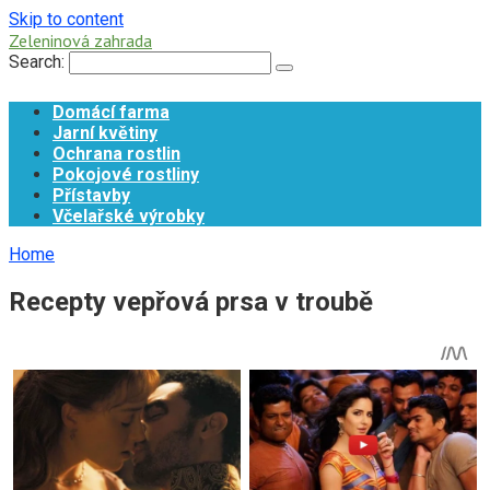
Skip to content
Zeleninová zahrada
Search:
Domácí farma
Jarní květiny
Ochrana rostlin
Pokojové rostliny
Přístavby
Včelařské výrobky
Home
Recepty vepřová prsa v troubě