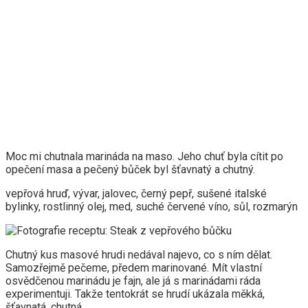
Moc mi chutnala marináda na maso. Jeho chuť byla cítit po
opečení masa a pečený bůček byl šťavnatý a chutný.
vepřová hruď, vývar, jalovec, černý pepř, sušené italské
bylinky, rostlinný olej, med, suché červené víno, sůl, rozmarýn
Chutný kus masové hrudi nedával najevo, co s ním dělat.
Samozřejmě pečeme, předem marinované. Mít vlastní
osvědčenou marinádu je fajn, ale já s marinádami ráda
experimentuji. Takže tentokrát se hrudí ukázala měkká,
šťavnatá, chutná.