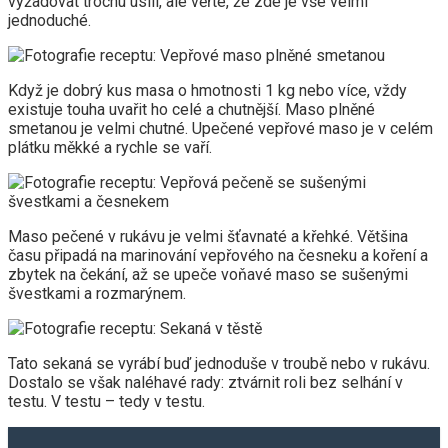
vyžadovat trochu úsilí, ale věřte, že zde je vše velmi
jednoduché.
Když je dobrý kus masa o hmotnosti 1 kg nebo více, vždy
existuje touha uvařit ho celé a chutnější. Maso plněné
smetanou je velmi chutné. Upečené vepřové maso je v celém
plátku měkké a rychle se vaří.
Maso pečené v rukávu je velmi šťavnaté a křehké. Většina
času připadá na marinování vepřového na česneku a koření a
zbytek na čekání, až se upeče voňavé maso se sušenými
švestkami a rozmarýnem.
Tato sekaná se vyrábí buď jednoduše v troubě nebo v rukávu.
Dostalo se však naléhavé rady: ztvárnit roli bez selhání v
testu. V testu – tedy v testu.