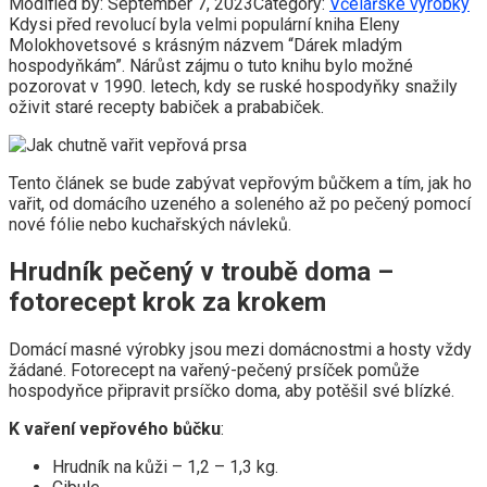
Modified by:
September 7, 2023
Category:
Včelařské výrobky
Kdysi před revolucí byla velmi populární kniha Eleny
Molokhovetsové s krásným názvem “Dárek mladým
hospodyňkám”. Nárůst zájmu o tuto knihu bylo možné
pozorovat v 1990. letech, kdy se ruské hospodyňky snažily
oživit staré recepty babiček a prababiček.
Tento článek se bude zabývat vepřovým bůčkem a tím, jak ho
vařit, od domácího uzeného a soleného až po pečený pomocí
nové fólie nebo kuchařských návleků.
Hrudník pečený v troubě doma –
fotorecept krok za krokem
Domácí masné výrobky jsou mezi domácnostmi a hosty vždy
žádané. Fotorecept na vařený-pečený prsíček pomůže
hospodyňce připravit prsíčko doma, aby potěšil své blízké.
K vaření vepřového bůčku
:
Hrudník na kůži – 1,2 – 1,3 kg.