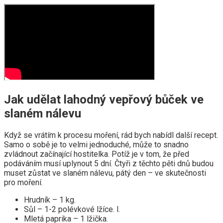
Jak udělat lahodný vepřový bůček ve
slaném nálevu
Když se vrátím k procesu moření, rád bych nabídl další recept.
Samo o sobě je to velmi jednoduché, může to snadno
zvládnout začínající hostitelka. Potíž je v tom, že před
podáváním musí uplynout 5 dní. Čtyři z těchto pěti dnů budou
muset zůstat ve slaném nálevu, pátý den – ve skutečnosti
pro moření.
Hrudník – 1 kg.
Sůl – 1-2 polévkové lžíce. l.
Mletá paprika – 1 lžička.