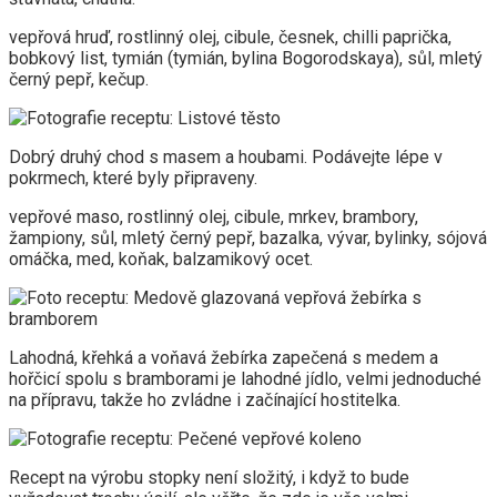
vepřová hruď, rostlinný olej, cibule, česnek, chilli paprička,
bobkový list, tymián (tymián, bylina Bogorodskaya), sůl, mletý
černý pepř, kečup.
Dobrý druhý chod s masem a houbami. Podávejte lépe v
pokrmech, které byly připraveny.
vepřové maso, rostlinný olej, cibule, mrkev, brambory,
žampiony, sůl, mletý černý pepř, bazalka, vývar, bylinky, sójová
omáčka, med, koňak, balzamikový ocet.
Lahodná, křehká a voňavá žebírka zapečená s medem a
hořčicí spolu s bramborami je lahodné jídlo, velmi jednoduché
na přípravu, takže ho zvládne i začínající hostitelka.
Recept na výrobu stopky není složitý, i když to bude