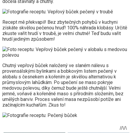
docela šťavnatý a chutný.
Recept mě překvapil! Bez zbytečných pohybů v kuchyni
získáte skvělou pečenou hruď! 100% náhrada klobásy. Určitě
zkuste vařit hrudí v troubě, je velmi chutné! Teď budu vařit
hrudí jediným způsobem!
Chutný vepřový bůček naložený ve slaném nálevu s
provensálskými bylinkami a bobkovým listem pečený v
alobalu s česnekem a kořením je skvělou alternativou k
průmyslovým lahůdkám. Po upečení se maso pokryje
medovou polevou, díky čemuž bude ještě chutnější. Velmi
jemné, voňavé a kořeněné maso s přírodním složením, bez
umělých barviv. Proces vaření masa nezpůsobí potíže ani
začínajícím kuchařům. Zkus to!