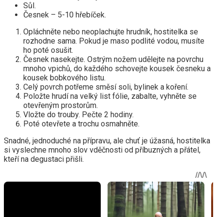
Sůl.
Česnek – 5-10 hřebíček.
Opláchněte nebo neoplachujte hrudník, hostitelka se
rozhodne sama. Pokud je maso podlité vodou, musíte
ho poté osušit.
Česnek nasekejte. Ostrým nožem udělejte na povrchu
mnoho vpichů, do každého schovejte kousek česneku a
kousek bobkového listu.
Celý povrch potřeme směsí soli, bylinek a koření.
Položte hrudí na velký list fólie, zabalte, vyhněte se
otevřeným prostorům.
Vložte do trouby. Pečte 2 hodiny.
Poté otevřete a trochu osmahněte.
Snadné, jednoduché na přípravu, ale chuť je úžasná, hostitelka
si vyslechne mnoho slov vděčnosti od příbuzných a přátel,
kteří na degustaci přišli.