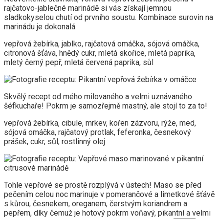
rajčatovo-jablečné marinádě si vás získají jemnou
sladkokyselou chutí od prvního soustu. Kombinace surovin na
marinádu je dokonalá.
vepřová žebírka, jablko, rajčatová omáčka, sójová omáčka,
citronová šťáva, hnědý cukr, mletá skořice, mletá paprika,
mletý černý pepř, mletá červená paprika, sůl
Skvělý recept od mého milovaného a velmi uznávaného
šéfkuchaře! Pokrm je samozřejmě mastný, ale stojí to za to!
vepřová žebírka, cibule, mrkev, kořen zázvoru, rýže, med,
sójová omáčka, rajčatový protlak, feferonka, česnekový
prášek, cukr, sůl, rostlinný olej
Tohle vepřové se prostě rozplývá v ústech! Maso se před
pečením celou noc marinuje v pomerančové a limetkové šťávě
s kůrou, česnekem, oreganem, čerstvým koriandrem a
pepřem, díky čemuž je hotový pokrm voňavý, pikantní a velmi