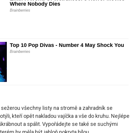
 sežerou všechny listy na stromě a zahradník se
týli, kteří opět nakladou vajíčka a vše do kruhu. Nejlépe
eškrábnout a spálit. Vypořádejte se také se suchými
terém by měla být jabloň pokryta bílou.