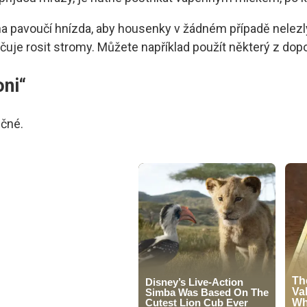
a pavoučí hnízda, aby housenky v žádném případě nelezly 
čuje rosit stromy. Můžete například použít některý z dop
oni“
ečné.