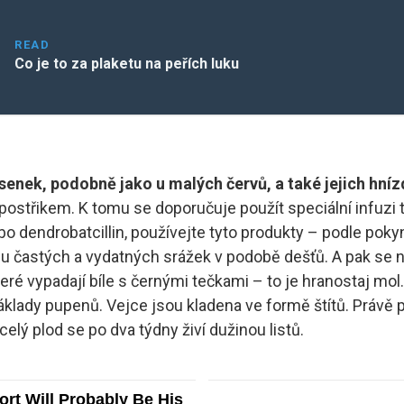
READ
Co je to za plaketu na peřích luku
senek, podobně jako u malých červů, a také jejich hní
 postřikem. K tomu se doporučuje použít speciální infuz
bo dendrobatcillin, používejte tyto produkty – podle pokyn
 častých a vydatných srážek v podobě dešťů. A pak se na
eré vypadají bíle s černými tečkami – to je hranostaj mol
klady pupenů. Vejce jsou kladena ve formě štítů. Právě po
elý plod se po dva týdny živí dužinou listů.