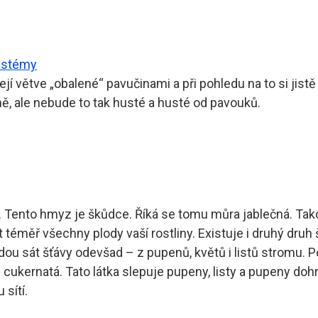
ystémy
ejí větve „obalené“ pavučinami a při pohledu na to si jistě
ě, ale nebude to tak husté a husté od pavouků.
. Tento hmyz je škůdce. Říká se tomu můra jablečná. Tako
téměř všechny plody vaší rostliny. Existuje i druhý druh š
dou sát šťávy odevšad – z pupenů, květů i listů stromu. P
d cukernatá. Tato látka slepuje pupeny, listy a pupeny do
 sítí.