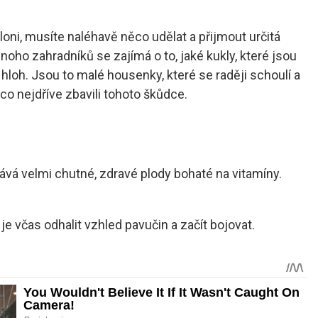
oni, musíte naléhavě něco udělat a přijmout určitá
Mnoho zahradníků se zajímá o to, jaké kukly, které jsou
m – hloh. Jsou to malé housenky, které se raději schoulí a
o nejdříve zbavili tohoto škůdce.
ává velmi chutné, zdravé plody bohaté na vitamíny.
je včas odhalit vzhled pavučin a začít bojovat.