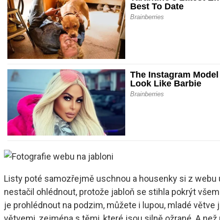
Listy poté samozřejmě uschnou a housenky si z webu ud
nestačil ohlédnout, protože jabloň se stihla pokrýt všem
je prohlédnout na podzim, můžete i lupou, mladé větve j
větvemi, zejména s těmi, které jsou silně ožrané. A než