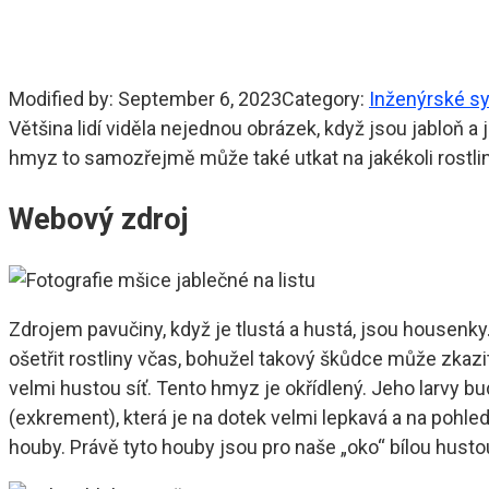
Modified by:
September 6, 2023
Category:
Inženýrské s
Většina lidí viděla nejednou obrázek, když jsou jabloň a j
hmyz to samozřejmě může také utkat na jakékoli rostlin
Webový zdroj
Zdrojem pavučiny, když je tlustá a hustá, jsou housenky
ošetřit rostliny včas, bohužel takový škůdce může zkazit 
velmi hustou síť. Tento hmyz je okřídlený. Jeho larvy bu
(exkrement), která je na dotek velmi lepkavá a na pohle
houby. Právě tyto houby jsou pro naše „oko“ bílou hustou