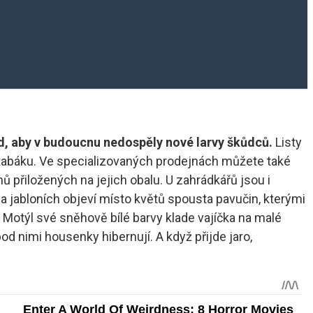
zd, aby v budoucnu nedospěly nové larvy škůdců.
Listy
i tabáku. Ve specializovaných prodejnách můžete také
ů přiložených na jejich obalu. U zahrádkářů jsou i
 jabloních objeví místo květů spousta pavučin, kterými
. Motýl své sněhově bílé barvy klade vajíčka na malé
d nimi housenky hibernují. A když přijde jaro,