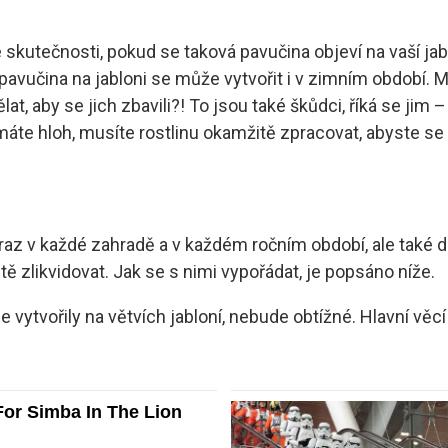
skutečnosti, pokud se taková pavučina objeví na vaší jabl
á pavučina na jabloni se může vytvořit i v zimním období. 
dělat, aby se jich zbavili?! To jsou také škůdci, říká se ji
te hloh, musíte rostlinu okamžitě zpracovat, abyste se c
raz v každé zahradě a v každém ročním období, ale také d
tě zlikvidovat. Jak se s nimi vypořádat, je popsáno níže.
 vytvořily na větvích jabloní, nebude obtížné. Hlavní věcí 