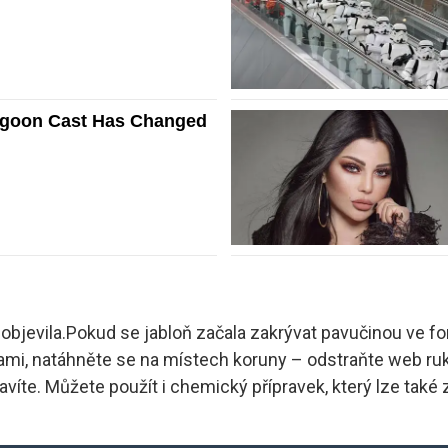
 objevila.Pokud se jabloň začala zakrývat pavučinou ve for
 sami, natáhněte se na místech koruny – odstraňte web ru
víte. Můžete použít i chemický přípravek, který lze také