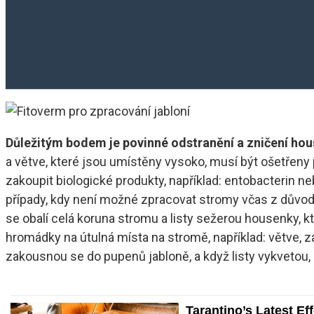
Důležitým bodem je povinné odstranění a zničení hou
a větve, které jsou umístěny vysoko, musí být ošetřeny
zakoupit biologické produkty, například: entobacterin ne
případy, kdy není možné zpracovat stromy včas z důvodu
se obalí celá koruna stromu a listy sežerou housenky, kt
hromádky na útulná místa na stromě, například: větve, zá
zakousnou se do pupenů jabloně, a když listy vykvetou, c