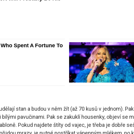
ělají stan a budou v něm žít (až 70 kusů v jednom). Pak
i bílými pavučinami. Pak se zakuklí housenky, objeví se mo
abloně. Pokud najdete štíty od vajec, je třeba je dobře s
 přijdou mrazy, je nutné postříkat vápenným mlékem, po k