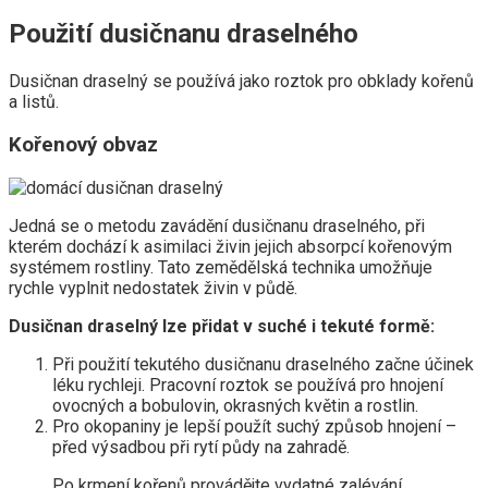
Použití dusičnanu draselného
Dusičnan draselný se používá jako roztok pro obklady kořenů
a listů.
Kořenový obvaz
Jedná se o metodu zavádění dusičnanu draselného, ​​při
kterém dochází k asimilaci živin jejich absorpcí kořenovým
systémem rostliny. Tato zemědělská technika umožňuje
rychle vyplnit nedostatek živin v půdě.
Dusičnan draselný lze přidat v suché i tekuté formě:
Při použití tekutého dusičnanu draselného začne účinek
léku rychleji. Pracovní roztok se používá pro hnojení
ovocných a bobulovin, okrasných květin a rostlin.
Pro okopaniny je lepší použít suchý způsob hnojení –
před výsadbou při rytí půdy na zahradě.
Po krmení kořenů provádějte vydatné zalévání