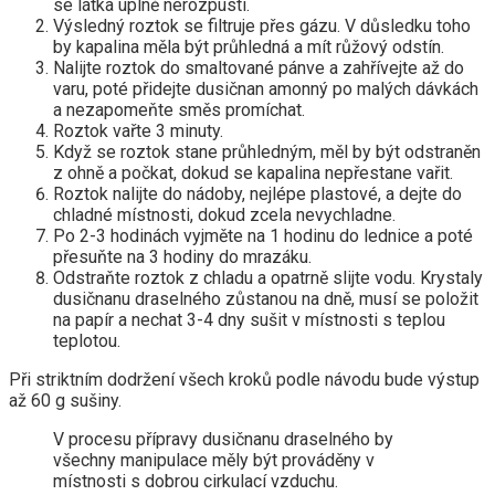
se látka úplně nerozpustí.
Výsledný roztok se filtruje přes gázu. V důsledku toho
by kapalina měla být průhledná a mít růžový odstín.
Nalijte roztok do smaltované pánve a zahřívejte až do
varu, poté přidejte dusičnan amonný po malých dávkách
a nezapomeňte směs promíchat.
Roztok vařte 3 minuty.
Když se roztok stane průhledným, měl by být odstraněn
z ohně a počkat, dokud se kapalina nepřestane vařit.
Roztok nalijte do nádoby, nejlépe plastové, a dejte do
chladné místnosti, dokud zcela nevychladne.
Po 2-3 hodinách vyjměte na 1 hodinu do lednice a poté
přesuňte na 3 hodiny do mrazáku.
Odstraňte roztok z chladu a opatrně slijte vodu. Krystaly
dusičnanu draselného zůstanou na dně, musí se položit
na papír a nechat 3-4 dny sušit v místnosti s teplou
teplotou.
Při striktním dodržení všech kroků podle návodu bude výstup
až 60 g sušiny.
V procesu přípravy dusičnanu draselného by
všechny manipulace měly být prováděny v
místnosti s dobrou cirkulací vzduchu.