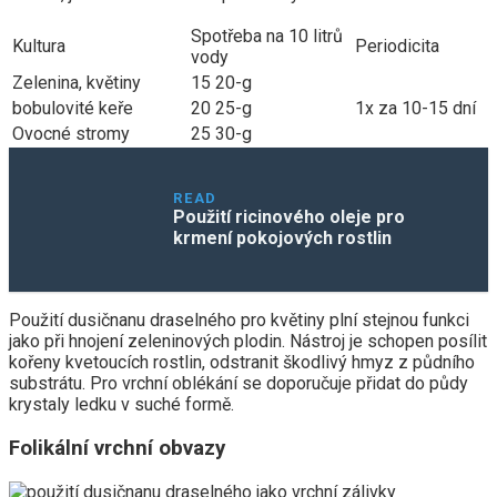
Spotřeba na 10 litrů
Kultura
Periodicita
vody
Zelenina, květiny
15 20-g
bobulovité keře
20 25-g
1x za 10-15 dní
Ovocné stromy
25 30-g
READ
Použití ricinového oleje pro
krmení pokojových rostlin
Použití dusičnanu draselného pro květiny plní stejnou funkci
jako při hnojení zeleninových plodin. Nástroj je schopen posílit
kořeny kvetoucích rostlin, odstranit škodlivý hmyz z půdního
substrátu. Pro vrchní oblékání se doporučuje přidat do půdy
krystaly ledku v suché formě.
Folikální vrchní obvazy