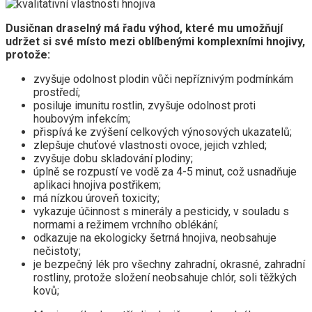
Dusičnan draselný má řadu výhod, které mu umožňují
udržet si své místo mezi oblíbenými komplexními hnojivy,
protože:
zvyšuje odolnost plodin vůči nepříznivým podmínkám
prostředí;
posiluje imunitu rostlin, zvyšuje odolnost proti
houbovým infekcím;
přispívá ke zvýšení celkových výnosových ukazatelů;
zlepšuje chuťové vlastnosti ovoce, jejich vzhled;
zvyšuje dobu skladování plodiny;
úplně se rozpustí ve vodě za 4-5 minut, což usnadňuje
aplikaci hnojiva postřikem;
má nízkou úroveň toxicity;
vykazuje účinnost s minerály a pesticidy, v souladu s
normami a režimem vrchního oblékání;
odkazuje na ekologicky šetrná hnojiva, neobsahuje
nečistoty;
je bezpečný lék pro všechny zahradní, okrasné, zahradní
rostliny, protože složení neobsahuje chlór, soli těžkých
kovů;