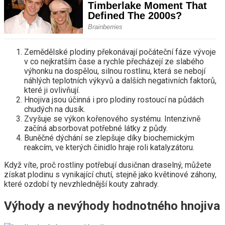
Zemědělské plodiny překonávají počáteční fáze vývoje
v co nejkratším čase a rychle přecházejí ze slabého
výhonku na dospělou, silnou rostlinu, která se nebojí
náhlých teplotních výkyvů a dalších negativních faktorů,
které ji ovlivňují.
Hnojiva jsou účinná i pro plodiny rostoucí na půdách
chudých na dusík.
Zvyšuje se výkon kořenového systému. Intenzivně
začíná absorbovat potřebné látky z půdy.
Buněčné dýchání se zlepšuje díky biochemickým
reakcím, ve kterých činidlo hraje roli katalyzátoru.
Když víte, proč rostliny potřebují dusičnan draselný, můžete
získat plodinu s vynikající chutí, stejně jako květinové záhony,
které ozdobí ty nevzhlednější kouty zahrady.
Výhody a nevýhody hodnotného hnojiva