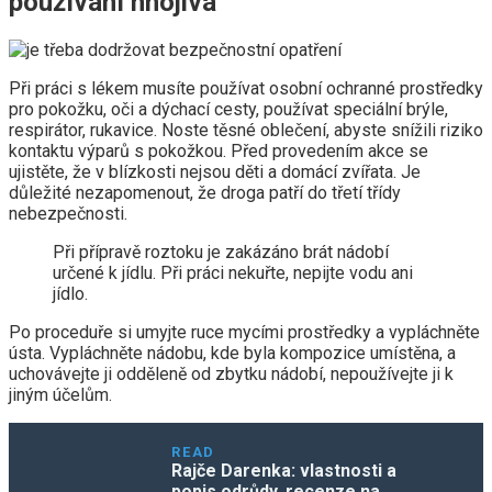
používání hnojiva
Při práci s lékem musíte používat osobní ochranné prostředky
pro pokožku, oči a dýchací cesty, používat speciální brýle,
respirátor, rukavice. Noste těsné oblečení, abyste snížili riziko
kontaktu výparů s pokožkou. Před provedením akce se
ujistěte, že v blízkosti nejsou děti a domácí zvířata. Je
důležité nezapomenout, že droga patří do třetí třídy
nebezpečnosti.
Při přípravě roztoku je zakázáno brát nádobí
určené k jídlu. Při práci nekuřte, nepijte vodu ani
jídlo.
Po proceduře si umyjte ruce mycími prostředky a vypláchněte
ústa. Vypláchněte nádobu, kde byla kompozice umístěna, a
uchovávejte ji odděleně od zbytku nádobí, nepoužívejte ji k
jiným účelům.
READ
Rajče Darenka: vlastnosti a
popis odrůdy, recenze na