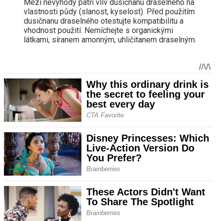
Mezi nevýhody patří vliv dusičnanu draselného na
vlastnosti půdy (slanost, kyselost). Před použitím
dusičnanu draselného otestujte kompatibilitu a
vhodnost použití. Nemíchejte s organickými
látkami, síranem amonným, uhličitanem draselným.