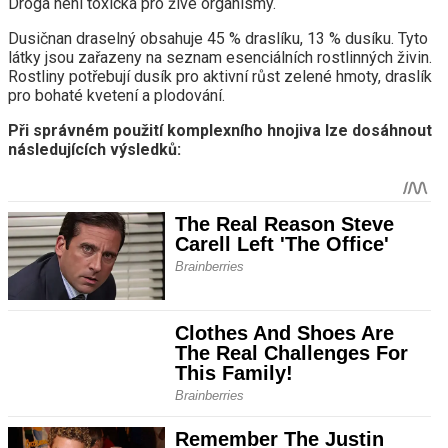
Droga není toxická pro živé organismy.
Dusičnan draselný obsahuje 45 % draslíku, 13 % dusíku. Tyto
látky jsou zařazeny na seznam esenciálních rostlinných živin.
Rostliny potřebují dusík pro aktivní růst zelené hmoty, draslík
pro bohaté kvetení a plodování.
Při správném použití komplexního hnojiva lze dosáhnout
následujících výsledků: