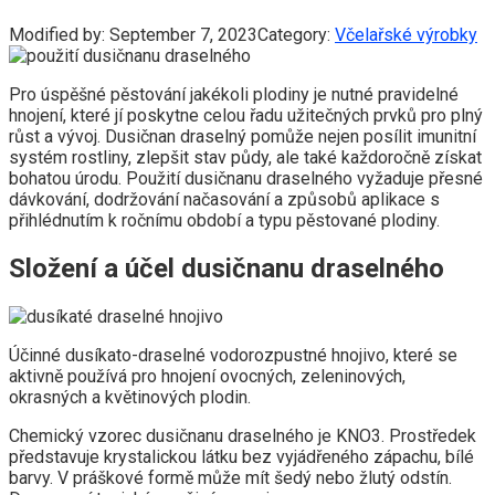
Modified by:
September 7, 2023
Category:
Včelařské výrobky
Pro úspěšné pěstování jakékoli plodiny je nutné pravidelné
hnojení, které jí poskytne celou řadu užitečných prvků pro plný
růst a vývoj. Dusičnan draselný pomůže nejen posílit imunitní
systém rostliny, zlepšit stav půdy, ale také každoročně získat
bohatou úrodu. Použití dusičnanu draselného vyžaduje přesné
dávkování, dodržování načasování a způsobů aplikace s
přihlédnutím k ročnímu období a typu pěstované plodiny.
Složení a účel dusičnanu draselného
Účinné dusíkato-draselné vodorozpustné hnojivo, které se
aktivně používá pro hnojení ovocných, zeleninových,
okrasných a květinových plodin.
Chemický vzorec dusičnanu draselného je KNO3. Prostředek
představuje krystalickou látku bez vyjádřeného zápachu, bílé
barvy. V práškové formě může mít šedý nebo žlutý odstín.