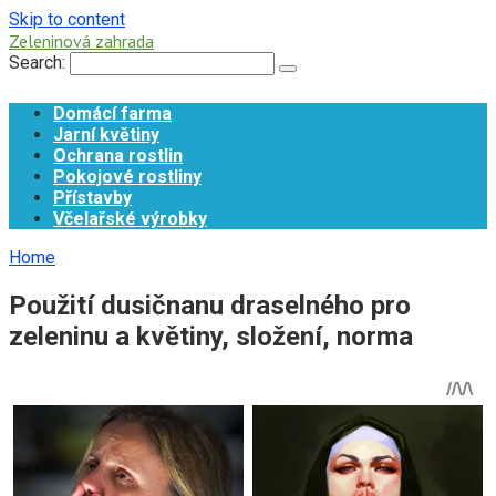
Skip to content
Zeleninová zahrada
Search:
Domácí farma
Jarní květiny
Ochrana rostlin
Pokojové rostliny
Přístavby
Včelařské výrobky
Home
Použití dusičnanu draselného pro
zeleninu a květiny, složení, norma