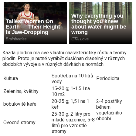
Každá plodina má své vlastní charakteristiky růstu a tvorby
plodin. Proto je nutné vyrábět dusičnan draselný v různých
obdobích vývoje a v různých dávkách a normách.
Spotřeba na 10 litrů
Kultura
Periodicita
vody
15-20 g; 1-1,5 l na
Zelenina, květiny
10 m2
20-25 g; 1,5 l na 1
2-4 postřiky
bobulovité keře
keř
během
vegetačního
25-30 g; 2 litry pro
období
mladé sazenice, 5-8
Ovocné stromy
litrů pro vzrostlé
stromy