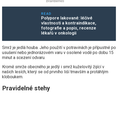
READ
Polypore lakované: léčivé
vlastnosti a kontraindikace,
fotografie a popis, recenze
lékařů v onkologii
Smrž je jedlá houba. Jeho použití v potravinách je přípustné po
usušení nebo jednorázovém varu v osolené vodě po dobu 15
minut a scezení odvaru.
Kromě smrže obecného je jedlý i smrž kuželovitý žijící v
našich lesích, který se od prvního liší tmavším a protáhlým
kloboukem.
Pravidelné stehy