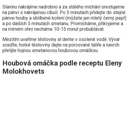
Slaninu nakrájíme nadrobno a za stálého míchání orestujeme
na pánvi s nakrájenou cibulí. Po 5 minutách přidejte do stejné
pánve houby a oblíbené koření (můžete jen mletý černý pepř)
a po dalších 5 minutách smetanu. Promícháme, přikryjeme a
na mírném ohni necháme 10-15 minut probublávat.
Mezitím uvaříme těstoviny al dente v osolené vodě. Vývar
sceďte, horké těstoviny dejte na porcované talíře a navrch
přelijte hojnou smetanovou houbovou omáčkou.
Houbová omáčka podle receptu Eleny
Molokhovets