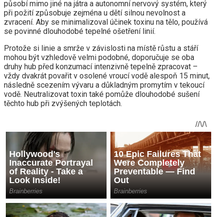
působí mimo jiné na játra a autonomní nervový systém, který
při požití způsobuje zejména u dětí silnou nevolnost a
zvracení. Aby se minimalizoval účinek toxinu na tělo, používá
se povinné dlouhodobé tepelné ošetření linií.
Protože si linie a smrže v závislosti na místě růstu a stáří
mohou být vzhledově velmi podobné, doporučuje se oba
druhy hub před konzumací intenzivně tepelně zpracovat –
vždy dvakrát povařit v osolené vroucí vodě alespoň 15 minut,
následně scezením vývaru a důkladným promytím v tekoucí
vodě. Neutralizovat toxin také pomůže dlouhodobé sušení
těchto hub při zvýšených teplotách.