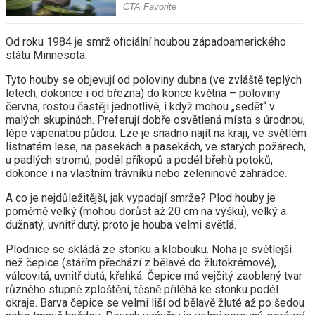
Od roku 1984 je smrž oficiální houbou západoamerického
státu Minnesota.
Tyto houby se objevují od poloviny dubna (ve zvláště teplých
letech, dokonce i od března) do konce května – poloviny
června, rostou častěji jednotlivě, i když mohou „sedět“ v
malých skupinách. Preferují dobře osvětlená místa s úrodnou,
lépe vápenatou půdou. Lze je snadno najít na kraji, ve světlém
listnatém lese, na pasekách a pasekách, ve starých požárech,
u padlých stromů, podél příkopů a podél břehů potoků,
dokonce i na vlastním trávníku nebo zeleninové zahrádce.
A co je nejdůležitější, jak vypadají smrže? Plod houby je
poměrně velký (mohou dorůst až 20 cm na výšku), velký a
dužnatý, uvnitř dutý, proto je houba velmi světlá.
Plodnice se skládá ze stonku a klobouku. Noha je světlejší
než čepice (stářím přechází z bělavé do žlutokrémové),
válcovitá, uvnitř dutá, křehká. Čepice má vejčitý zaoblený tvar
různého stupně zploštění, těsně přiléhá ke stonku podél
okraje. Barva čepice se velmi liší od bělavě žluté až po šedou