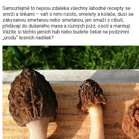
Samozřejmě to nejsou zdaleka všechny lahodné recepty se
smrži a linkami – vaří s nimi rizoto, omelety a koláče, dusí se
zakysanou smetanou nebo smetanou, jen smaží s cibulí,
přidávají do dušeného masa a různých pizz, osolí a marinují..
Vážíte si těchto jarních hub nebo budete čekat na podzimní
„úrodu“ lesních nadílek?