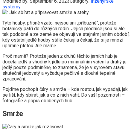
Modified by:
September 6, 2023
Category:
Inženýrské
systémy
Tyto houby, přísně vzato, nejsou ani „příbuzné“, protože
botanicky patří do různých rodin. Jejich plodnice jsou si ale
tak podobné a ze země se objevují ve stejném jarním období,
kdy ostatní jedlé houby stále čekají a čekají, že si je mnozí
upřímně pletou. Ale marně.
Proč marně? Protože jeden z druhů těchto jarních hub je
docela jedlý a vhodný k jídlu po minimálním vaření a druhý je
jedlý pouze podmíněně, to znamená, že je v syrovém stavu
skutečně jedovatý a vyžaduje pečlivé a dlouhé tepelné
zpracování.
Pojďme pochopit čáry a smrže – kde rostou, jak vypadají, jak
se liší, kdy sbírat, jak a co z nich vařit. Do vaší pozornosti –
fotografie a popis oblíbených hub.
Smrže