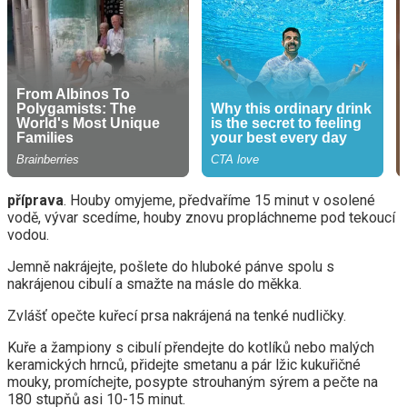
příprava
. Houby omyjeme, předvaříme 15 minut v osolené
vodě, vývar scedíme, houby znovu propláchneme pod tekoucí
vodou.
Jemně nakrájejte, pošlete do hluboké pánve spolu s
nakrájenou cibulí a smažte na másle do měkka.
Zvlášť opečte kuřecí prsa nakrájená na tenké nudličky.
Kuře a žampiony s cibulí přendejte do kotlíků nebo malých
keramických hrnců, přidejte smetanu a pár lžic kukuřičné
mouky, promíchejte, posypte strouhaným sýrem a pečte na
180 stupňů asi 10-15 minut.