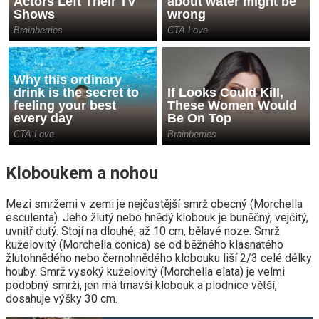
Kloboukem a nohou
Mezi smržemi v zemi je nejčastější smrž obecný (Morchella
esculenta). Jeho žlutý nebo hnědý klobouk je buněčný, vejčitý,
uvnitř dutý. Stojí na dlouhé, až 10 cm, bělavé noze. Smrž
kuželovitý (Morchella conica) se od běžného klasnatého
žlutohnědého nebo černohnědého klobouku liší 2/3 celé délky
houby. Smrž vysoký kuželovitý (Morchella elata) je velmi
podobný smrži, jen má tmavší klobouk a plodnice větší,
dosahuje výšky 30 cm.