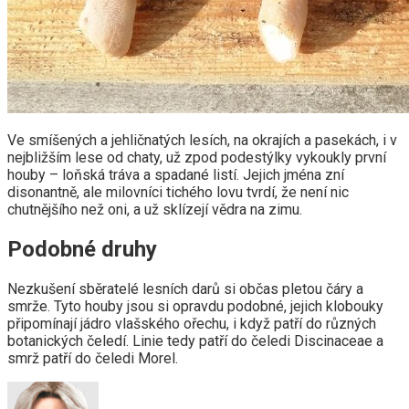
Ve smíšených a jehličnatých lesích, na okrajích a pasekách, i v
nejbližším lese od chaty, už zpod podestýlky vykoukly první
houby – loňská tráva a spadané listí. Jejich jména zní
disonantně, ale milovníci tichého lovu tvrdí, že není nic
chutnějšího než oni, a už sklízejí vědra na zimu.
Podobné druhy
Nezkušení sběratelé lesních darů si občas pletou čáry a
smrže. Tyto houby jsou si opravdu podobné, jejich klobouky
připomínají jádro vlašského ořechu, i když patří do různých
botanických čeledí. Linie tedy patří do čeledi Discinaceae a
smrž patří do čeledi Morel.