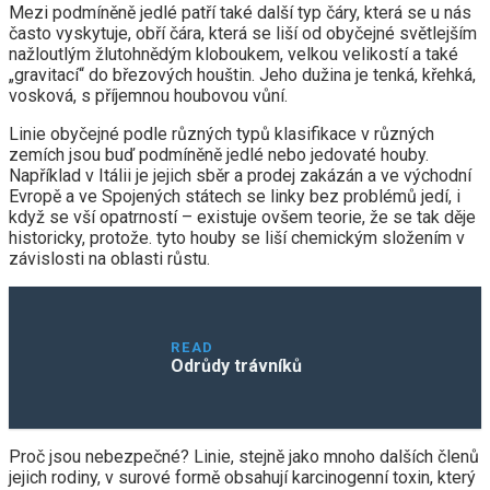
Mezi podmíněně jedlé patří také další typ čáry, která se u nás
často vyskytuje, obří čára, která se liší od obyčejné světlejším
nažloutlým žlutohnědým kloboukem, velkou velikostí a také
„gravitací“ do březových houštin. Jeho dužina je tenká, křehká,
vosková, s příjemnou houbovou vůní.
Linie obyčejné podle různých typů klasifikace v různých
zemích jsou buď podmíněně jedlé nebo jedovaté houby.
Například v Itálii je jejich sběr a prodej zakázán a ve východní
Evropě a ve Spojených státech se linky bez problémů jedí, i
když se vší opatrností – existuje ovšem teorie, že se tak děje
historicky, protože. tyto houby se liší chemickým složením v
závislosti na oblasti růstu.
READ
Odrůdy trávníků
Proč jsou nebezpečné? Linie, stejně jako mnoho dalších členů
jejich rodiny, v surové formě obsahují karcinogenní toxin, který