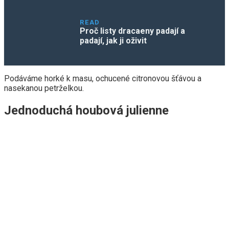
READ
Proč listy dracaeny padají a
padají, jak ji oživit
Podáváme horké k masu, ochucené citronovou šťávou a
nasekanou petrželkou.
Jednoduchá houbová julienne