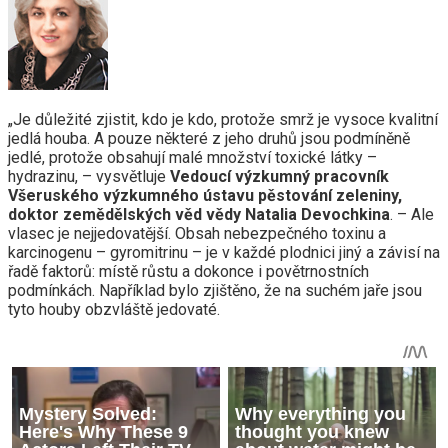
„Je důležité zjistit, kdo je kdo, protože smrž je vysoce kvalitní
jedlá houba. A pouze některé z jeho druhů jsou podmíněně
jedlé, protože obsahují malé množství toxické látky –
hydrazinu, – vysvětluje
Vedoucí výzkumný pracovník
Všeruského výzkumného ústavu pěstování zeleniny,
doktor zemědělských věd vědy Natalia Devochkina
. – Ale
vlasec je nejjedovatější. Obsah nebezpečného toxinu a
karcinogenu – gyromitrinu – je v každé plodnici jiný a závisí na
řadě faktorů: místě růstu a dokonce i povětrnostních
podmínkách. Například bylo zjištěno, že na suchém jaře jsou
tyto houby obzvláště jedovaté.