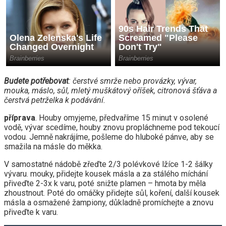
Budete potřebovat
: čerstvé smrže nebo provázky, vývar,
mouka, máslo, sůl, mletý muškátový oříšek, citronová šťáva a
čerstvá petrželka k podávání.
příprava
. Houby omyjeme, předvaříme 15 minut v osolené
vodě, vývar scedíme, houby znovu propláchneme pod tekoucí
vodou. Jemně nakrájíme, pošleme do hluboké pánve, aby se
smažila na másle do měkka.
V samostatné nádobě zřeďte 2/3 polévkové lžíce 1-2 šálky
vývaru. mouky, přidejte kousek másla a za stálého míchání
přiveďte 2-3x k varu, poté snižte plamen – hmota by měla
zhoustnout. Poté do omáčky přidejte sůl, koření, další kousek
másla a osmažené žampiony, důkladně promíchejte a znovu
přiveďte k varu.