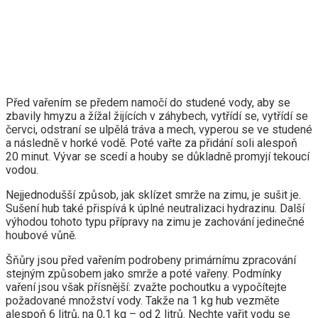
Před vařením se předem namočí do studené vody, aby se
zbavily hmyzu a žížal žijících v záhybech, vytřídí se, vytřídí se
červci, odstraní se ulpělá tráva a mech, vyperou se ve studené
a následně v horké vodě. Poté vařte za přidání soli alespoň
20 minut. Vývar se scedí a houby se důkladně promyjí tekoucí
vodou.
Nejjednodušší způsob, jak sklízet smrže na zimu, je sušit je.
Sušení hub také přispívá k úplné neutralizaci hydrazinu. Další
výhodou tohoto typu přípravy na zimu je zachování jedinečné
houbové vůně.
Šňůry jsou před vařením podrobeny primárnímu zpracování
stejným způsobem jako smrže a poté vařeny. Podmínky
vaření jsou však přísnější: zvažte pochoutku a vypočítejte
požadované množství vody. Takže na 1 kg hub vezměte
alespoň 6 litrů, na 0,1 kg – od 2 litrů. Nechte vařit vodu se