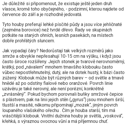
Je důležité si připomenout, že existuje ještě jeden druh
vlasce, kromě toho obyčejného, ​​- podzimní, kterou najdete od
července do září a je rozhodně jedovatá.
Tyto houby preferují lehké písčité půdy a jsou více jehličnaté
(zejména borovice) než tvrdé dřevo. Řady ve skupinách
potkáte na starých ohních, lesních pasekách, na místech
dobře prohřátých sluncem.
Jak vypadají čáry? Nedorůstají tak velkých rozměrů jako
smrže a obvykle nepřesahují 10-15 cm na výšku, i když jsou
často široce rozšířeny. Jejich stonek je tvarově nerovnoměrný,
krátký, pod „návalem“ mnohem tmavšího klobouku často
vůbec nepostřehnutelný, dutý, ale na dotek hustý, k bázi často
zúžený. Klobouk může být různých barev – od světle a tmavě
hnědé až po odstíny fialové nebo oranžové. Povrch linie
uzávěru je také nerovný, ale není porézní, konkrétně
„zvrásněný“. Pokud bychom porovnali buňky smržové čepice
s plástvem, pak na linii jejich stěn („gyrus“) jsou mnohem širší,
tlustší a masité, někomu připomínají „mozek“, jiným povrch
loupaného vlašského ořechu . Čím je houba starší, tím má
vrásčitější klobouk. Vnitřní dužnina houby je světlá, „vosková“,
křehká, s výraznou ovocnou vůní a má příjemnou chuť.