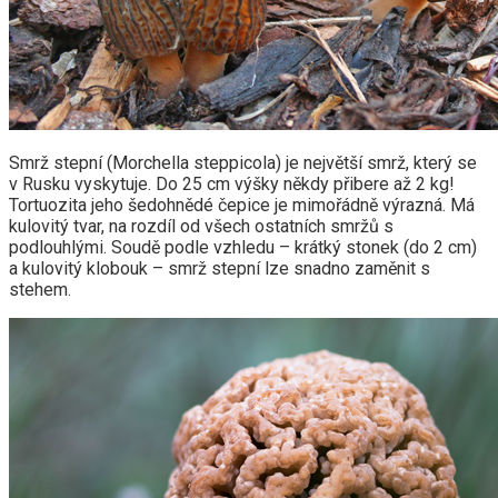
Smrž stepní (Morchella steppicola) je největší smrž, který se
v Rusku vyskytuje. Do 25 cm výšky někdy přibere až 2 kg!
Tortuozita jeho šedohnědé čepice je mimořádně výrazná. Má
kulovitý tvar, na rozdíl od všech ostatních smržů s
podlouhlými. Soudě podle vzhledu – krátký stonek (do 2 cm)
a kulovitý klobouk – smrž stepní lze snadno zaměnit s
stehem.