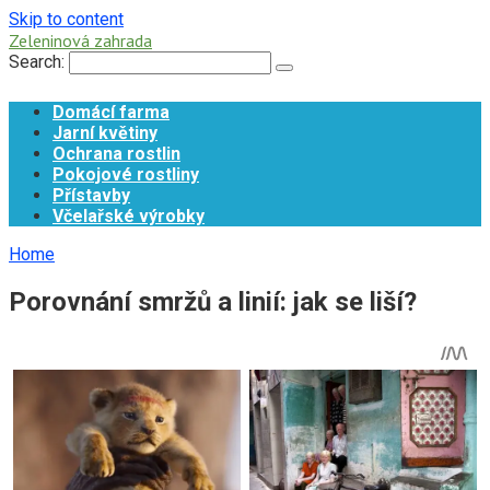
Skip to content
Zeleninová zahrada
Search:
Domácí farma
Jarní květiny
Ochrana rostlin
Pokojové rostliny
Přístavby
Včelařské výrobky
Home
Porovnání smržů a linií: jak se liší?