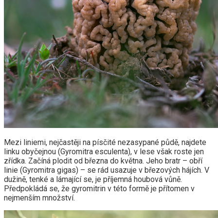
Mezi liniemi, nejčastěji na písčité nezasypané půdě, najdete
linku obyčejnou (Gyromitra esculenta), v lese však roste jen
zřídka. Začíná plodit od března do května. Jeho bratr – obří
linie (Gyromitra gigas) – se rád usazuje v březových hájích. V
dužině, tenké a lámající se, je příjemná houbová vůně.
Předpokládá se, že gyromitrin v této formě je přítomen v
nejmenším množství.