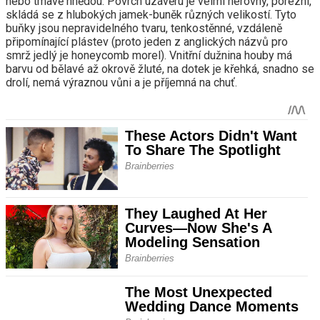
nebo tmavě hnědou. Povrch uzávěru je velmi nerovný, porézní,
skládá se z hlubokých jamek-buněk různých velikostí. Tyto
buňky jsou nepravidelného tvaru, tenkostěnné, vzdáleně
připomínající plástev (proto jeden z anglických názvů pro
smrž jedlý je honeycomb morel). Vnitřní dužnina houby má
barvu od bělavé až okrově žluté, na dotek je křehká, snadno se
drolí, nemá výraznou vůni a je příjemná na chuť.