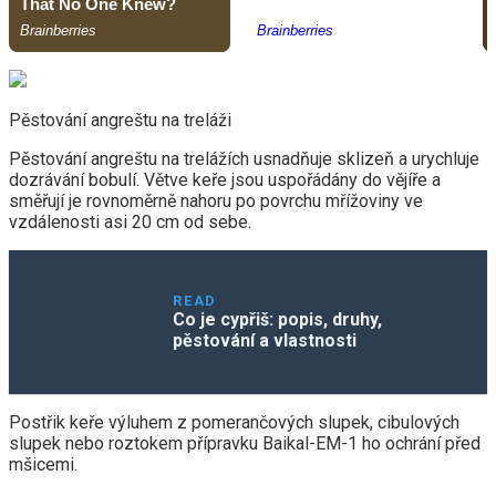
Pěstování angreštu na treláži
Pěstování angreštu na trelážích usnadňuje sklizeň a urychluje
dozrávání bobulí. Větve keře jsou uspořádány do vějíře a
směřují je rovnoměrně nahoru po povrchu mřížoviny ve
vzdálenosti asi 20 cm od sebe.
READ
Co je cypřiš: popis, druhy,
pěstování a vlastnosti
Postřik keře výluhem z pomerančových slupek, cibulových
slupek nebo roztokem přípravku Baikal-EM-1 ho ochrání před
mšicemi.