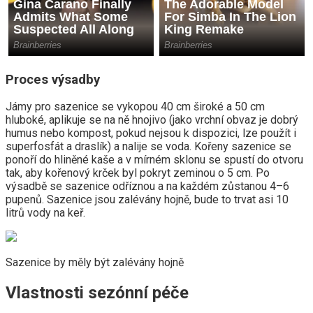
Proces výsadby
Jámy pro sazenice se vykopou 40 cm široké a 50 cm
hluboké, aplikuje se na ně hnojivo (jako vrchní obvaz je dobrý
humus nebo kompost, pokud nejsou k dispozici, lze použít i
superfosfát a draslík) a nalije se voda. Kořeny sazenice se
ponoří do hliněné kaše a v mírném sklonu se spustí do otvoru
tak, aby kořenový krček byl pokryt zeminou o 5 cm. Po
výsadbě se sazenice odříznou a na každém zůstanou 4–6
pupenů. Sazenice jsou zalévány hojně, bude to trvat asi 10
litrů vody na keř.
Sazenice by měly být zalévány hojně
Vlastnosti sezónní péče