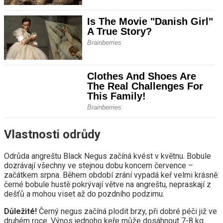
Vlastnosti odrůdy
Odrůda angreštu Black Negus začíná kvést v květnu. Bobule
dozrávají všechny ve stejnou dobu koncem července –
začátkem srpna. Během období zrání vypadá keř velmi krásně:
černé bobule hustě pokrývají větve na angreštu, nepraskají z
dešťů a mohou viset až do pozdního podzimu.
Důležité!
Černý negus začíná plodit brzy, při dobré péči již ve
druhém roce. Výnos jednoho keře může dosáhnout 7-8 kg.