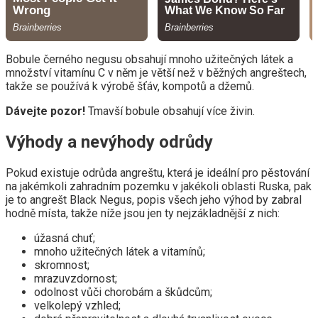
Bobule černého negusu obsahují mnoho užitečných látek a
množství vitamínu C v něm je větší než v běžných angreštech,
takže se používá k výrobě šťáv, kompotů a džemů.
Dávejte pozor!
Tmavší bobule obsahují více živin.
Výhody a nevýhody odrůdy
Pokud existuje odrůda angreštu, která je ideální pro pěstování
na jakémkoli zahradním pozemku v jakékoli oblasti Ruska, pak
je to angrešt Black Negus, popis všech jeho výhod by zabral
hodně místa, takže níže jsou jen ty nejzákladnější z nich:
úžasná chuť;
mnoho užitečných látek a vitamínů;
skromnost;
mrazuvzdornost;
odolnost vůči chorobám a škůdcům;
velkolepý vzhled;