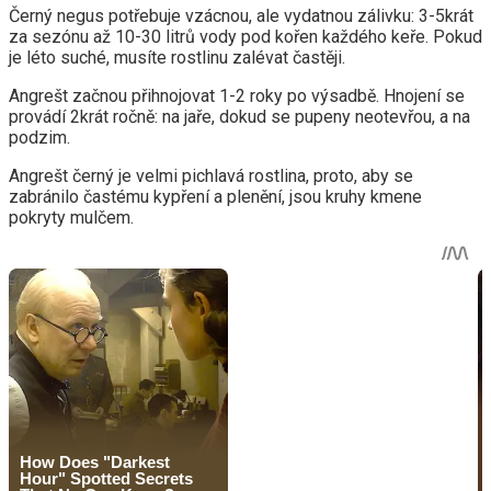
Černý negus potřebuje vzácnou, ale vydatnou zálivku: 3-5krát
za sezónu až 10-30 litrů vody pod kořen každého keře. Pokud
je léto suché, musíte rostlinu zalévat častěji.
Angrešt začnou přihnojovat 1-2 roky po výsadbě. Hnojení se
provádí 2krát ročně: na jaře, dokud se pupeny neotevřou, a na
podzim.
Angrešt černý je velmi pichlavá rostlina, proto, aby se
zabránilo častému kypření a plenění, jsou kruhy kmene
pokryty mulčem.