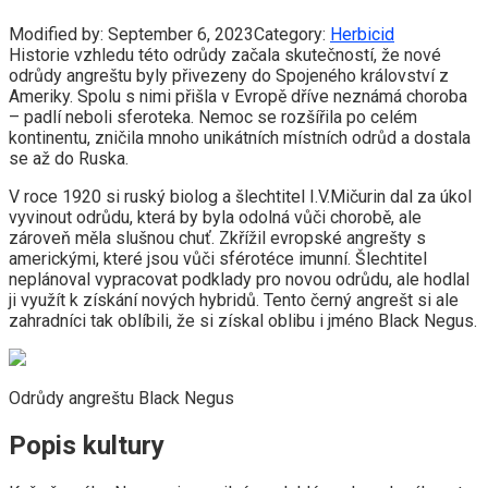
Modified by:
September 6, 2023
Category:
Herbicid
Historie vzhledu této odrůdy začala skutečností, že nové
odrůdy angreštu byly přivezeny do Spojeného království z
Ameriky. Spolu s nimi přišla v Evropě dříve neznámá choroba
– padlí neboli sferoteka. Nemoc se rozšířila po celém
kontinentu, zničila mnoho unikátních místních odrůd a dostala
se až do Ruska.
V roce 1920 si ruský biolog a šlechtitel I.V.Mičurin dal za úkol
vyvinout odrůdu, která by byla odolná vůči chorobě, ale
zároveň měla slušnou chuť. Zkřížil evropské angrešty s
americkými, které jsou vůči sférotéce imunní. Šlechtitel
neplánoval vypracovat podklady pro novou odrůdu, ale hodlal
ji využít k získání nových hybridů. Tento černý angrešt si ale
zahradníci tak oblíbili, že si získal oblibu i jméno Black Negus.
Odrůdy angreštu Black Negus
Popis kultury