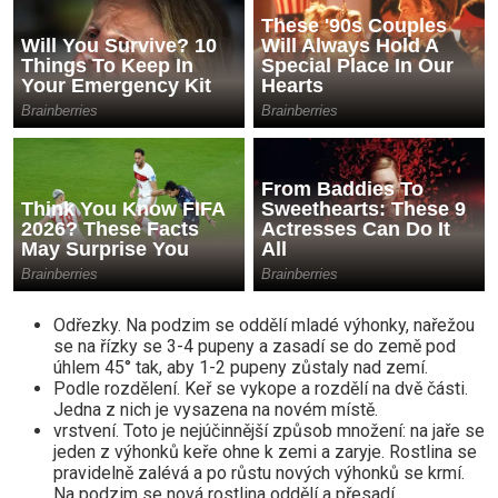
Odřezky. Na podzim se oddělí mladé výhonky, nařežou
se na řízky se 3-4 pupeny a zasadí se do země pod
úhlem 45° tak, aby 1-2 pupeny zůstaly nad zemí.
Podle rozdělení. Keř se vykope a rozdělí na dvě části.
Jedna z nich je vysazena na novém místě.
vrstvení. Toto je nejúčinnější způsob množení: na jaře se
jeden z výhonků keře ohne k zemi a zaryje. Rostlina se
pravidelně zalévá a po růstu nových výhonků se krmí.
Na podzim se nová rostlina oddělí a přesadí.