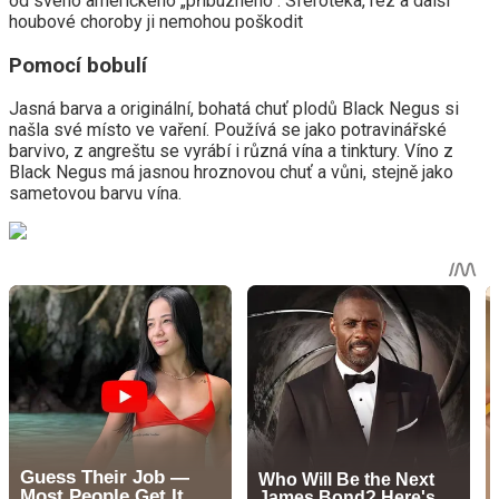
od svého amerického „příbuzného“. Sférotéka, rez a další
houbové choroby ji nemohou poškodit
Pomocí bobulí
Jasná barva a originální, bohatá chuť plodů Black Negus si
našla své místo ve vaření. Používá se jako potravinářské
barvivo, z angreštu se vyrábí i různá vína a tinktury. Víno z
Black Negus má jasnou hroznovou chuť a vůni, stejně jako
sametovou barvu vína.