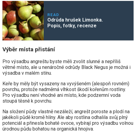
READ
Odrůda hrušek Limonka.
Popis, fotky, recenze
Výběr místa přistání
Pro výsadbu angreštu byste měli zvolit slunné a nepříliš
větrné místo, ale u nenáročné odrůdy Black Negus je možná i
výsadba v malém stínu.
Keře by měly být vysazeny na vyvýšeném (alespoň rovném)
povrchu, protože nadměrná vlhkost škodí kořenům rostliny.
Pro výsadbu není vhodné ani místo, kde podzemní voda
stoupá těsně k povrchu.
Na složení půdy vlastně nezáleží, angrešt poroste a plodí na
jakékoli půdě kromě hlíny. Ale aby rostlina odhalila svůj plný
potenciál a přinesla bohaté ovoce, vybírají pro výsadbu volnou
úrodnou půdu bohatou na organická hnojiva.