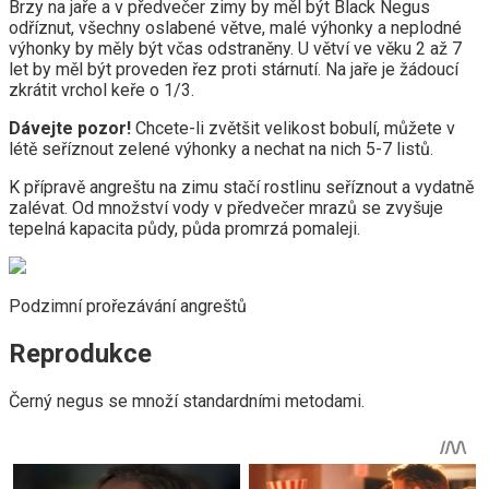
Brzy na jaře a v předvečer zimy by měl být Black Negus
odříznut, všechny oslabené větve, malé výhonky a neplodné
výhonky by měly být včas odstraněny. U větví ve věku 2 až 7
let by měl být proveden řez proti stárnutí. Na jaře je žádoucí
zkrátit vrchol keře o 1/3.
Dávejte pozor!
Chcete-li zvětšit velikost bobulí, můžete v
létě seříznout zelené výhonky a nechat na nich 5-7 listů.
K přípravě angreštu na zimu stačí rostlinu seříznout a vydatně
zalévat. Od množství vody v předvečer mrazů se zvyšuje
tepelná kapacita půdy, půda promrzá pomaleji.
Podzimní prořezávání angreštů
Reprodukce
Černý negus se množí standardními metodami.