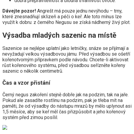
dobrá přepravitelnost a dlouhá trvanlivost ovoce.
Dávejte pozor!
Angrešt má pouze jednu nevýhodu – trny,
které znesnadňují sklizeň a péči o keř. Ale toto mínus lze
využít k dobru: z černého Negusu se získá nádherný živý plot.
Výsadba mladých sazenic na místě
Sazenice se nejlépe uplatní jako letničky, snáze se přijímají a
nevyžadují velkou výsadbovou jámu. Před výsadbou se ošetří
kořenotvorným přípravkem podle návodu. Chcete-li aktivovat
růst kořenového systému, před výsadbou seřízněte kořeny
sazenic o několik centimetrů.
Čas a vzor přistání
Černý negus zakoření stejně dobře jak na podzim, tak na jaře.
Pokud ale zasadíte rostlinu na podzim, pak je třeba mít na
paměti, že od výsadby do nástupu mrazů by mělo uplynout asi
1,5 měsíce, aby se keř měl čas přizpůsobit a jeho kořenový
systém před zimou posílil.