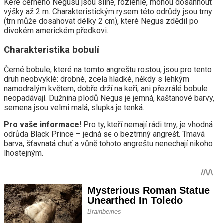
Keře černého Negusu jsou silné, rozlehlé, mohou dosáhnout
výšky až 2 m. Charakteristickým rysem této odrůdy jsou trny
(trn může dosahovat délky 2 cm), které Negus zdědil po
divokém americkém předkovi.
Charakteristika bobulí
Černé bobule, které na tomto angreštu rostou, jsou pro tento
druh neobvyklé: drobné, zcela hladké, někdy s lehkým
namodralým květem, dobře drží na keři, ani přezrálé bobule
neopadávají. Dužnina plodů Negus je jemná, kaštanové barvy,
semena jsou velmi malá, slupka je tenká.
Pro vaše informace!
Pro ty, kteří nemají rádi trny, je vhodná
odrůda Black Prince – jedná se o beztrnný angrešt. Tmavá
barva, šťavnatá chuť a vůně tohoto angreštu nenechají nikoho
lhostejným.