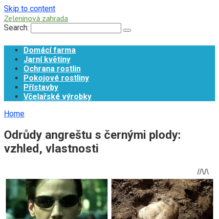
Skip to content
Zeleninová zahrada
Search:
Domácí farma
Jarní květiny
Ochrana rostlin
Pokojové rostliny
Přístavby
Včelařské výrobky
Home
Odrůdy angreštu s černými plody:
vzhled, vlastnosti