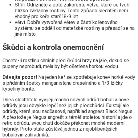
Střílí. Odřízněte a poté zakořeňte větve, které se tvoří
blízko základny rostliny. Tento způsob šlechtění není
vhodný pro keře starší 8-9 let.
větví. Dobře vytvořená větev s částí kořenového
systému se oddělí od mateřské rostliny a přesadí se na
jiné místo.
Škůdci a kontrola onemocnění
Chcete-li rostlinu chránit před škůdci brzy na jaře, dokud se
pupeny neprobudí, měla by být ošetřena horkou vodou.
Dávejte pozor!
Na jeden keř se spotřebuje konev horké vody
s přidáním špetky manganistanu draselného a 1/3 lžičky
kyseliny borité.
Dnes šlechtitelé vyvíjejí mnoho nových odrůd bobulí a nové
odrůdy jsou obvykle lepší než jejich předchůdci. Existují ale
odrůdy, které jsou nadčasové, například angrešt Black Negus.
A přestože je Negus angrešt s téměř stoletou historií a jde o
retro odrůdu, svou chutí dokáže překonat mnohé moderní
hybridy. Proto stále zůstává jednou z nejoblíbenějších
bobulovin zahradníků.