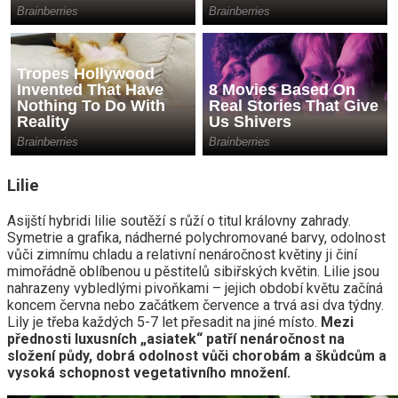
Lilie
Asijští hybridi lilie soutěží s růží o titul královny zahrady.
Symetrie a grafika, nádherné polychromované barvy, odolnost
vůči zimnímu chladu a relativní nenáročnost květiny ji činí
mimořádně oblíbenou u pěstitelů sibiřských květin. Lilie jsou
nahrazeny vybledlými pivoňkami – jejich období květu začíná
koncem června nebo začátkem července a trvá asi dva týdny.
Lily je třeba každých 5-7 let přesadit na jiné místo.
Mezi
přednosti luxusních „asiatek“ patří nenáročnost na
složení půdy, dobrá odolnost vůči chorobám a škůdcům a
vysoká schopnost vegetativního množení.