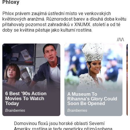
Phloxy
Phlox právem zaujímá ústřední místo ve venkovských
květinových aranžmá. Různorodost barev a dlouhá doba květu
přitahovaly pozornost zahradníků v XNUMX. století a od té
doby se květina pěstuje jako kulturní rostlina.
Domovinou floxů jsou horské oblasti Severní
Ameriky, rostlina je tedy geneticky přizpůsobena