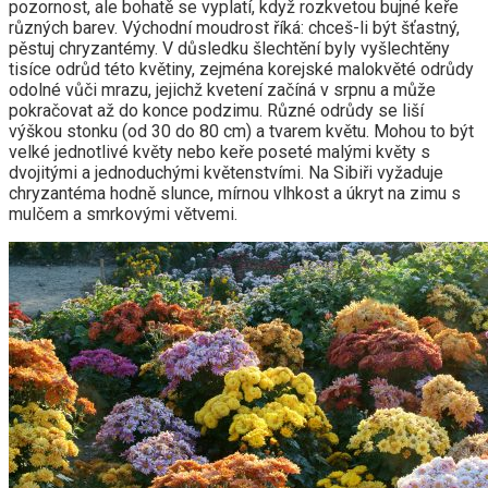
pozornost, ale bohatě se vyplatí, když rozkvetou bujné keře
různých barev. Východní moudrost říká: chceš-li být šťastný,
pěstuj chryzantémy. V důsledku šlechtění byly vyšlechtěny
tisíce odrůd této květiny, zejména korejské malokvěté odrůdy
odolné vůči mrazu, jejichž kvetení začíná v srpnu a může
pokračovat až do konce podzimu. Různé odrůdy se liší
výškou stonku (od 30 do 80 cm) a tvarem květu. Mohou to být
velké jednotlivé květy nebo keře poseté malými květy s
dvojitými a jednoduchými květenstvími. Na Sibiři vyžaduje
chryzantéma hodně slunce, mírnou vlhkost a úkryt na zimu s
mulčem a smrkovými větvemi.