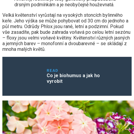
drsným podmínkám a je neobyčejně houževnatá.
Velká květenství vyrůstají na vysokých stoncích bylinného
keře. Jeho výška se může pohybovat od 30 cm do jednoho a
půl metru. Odrůdy Phlox jsou rané, letní a podzimní. Pokud
vše zasadíte, pak bude zahrada voňavá po celou letní sezónu
– floxy jsou velmi voňavé květiny. Květenství různých jasných
a jemných barev – monofonní a dvoubarevné – se skládají z
mnoha malých květů.
READ
Co je biohumus a jak ho
vyrobit