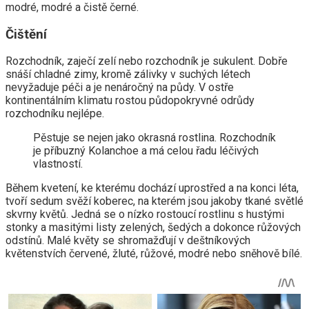
modré, modré a čistě černé.
Čištění
Rozchodník, zaječí zelí nebo rozchodník je sukulent. Dobře
snáší chladné zimy, kromě zálivky v suchých létech
nevyžaduje péči a je nenáročný na půdy. V ostře
kontinentálním klimatu rostou půdopokryvné odrůdy
rozchodníku nejlépe.
Pěstuje se nejen jako okrasná rostlina. Rozchodník
je příbuzný Kolanchoe a má celou řadu léčivých
vlastností.
Během kvetení, ke kterému dochází uprostřed a na konci léta,
tvoří sedum svěží koberec, na kterém jsou jakoby tkané světlé
skvrny květů. Jedná se o nízko rostoucí rostlinu s hustými
stonky a masitými listy zelených, šedých a dokonce růžových
odstínů. Malé květy se shromažďují v deštníkových
květenstvích červené, žluté, růžové, modré nebo sněhově bílé.