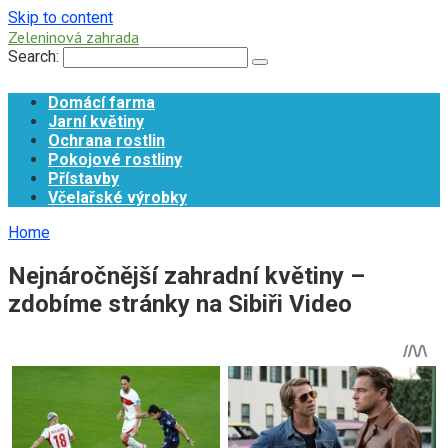
Skip to content
Zeleninová zahrada
Search:
Domácí farma
Jarní květiny
Ochrana rostlin
Pokojové rostliny
Přístavby
Včelařské výrobky
Home
Nejnáročnější zahradní květiny –
zdobíme stránky na Sibiři Video