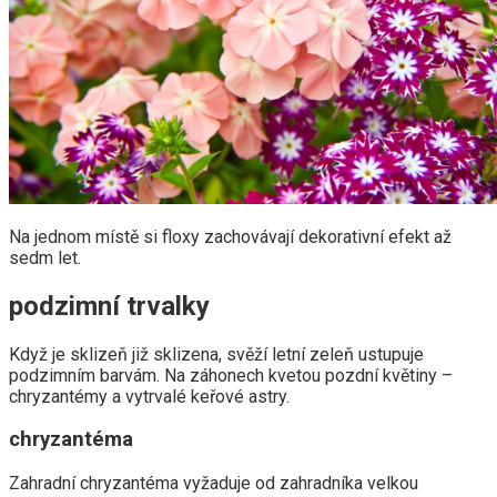
Na jednom místě si floxy zachovávají dekorativní efekt až
sedm let.
podzimní trvalky
Když je sklizeň již sklizena, svěží letní zeleň ustupuje
podzimním barvám. Na záhonech kvetou pozdní květiny –
chryzantémy a vytrvalé keřové astry.
chryzantéma
Zahradní chryzantéma vyžaduje od zahradníka velkou