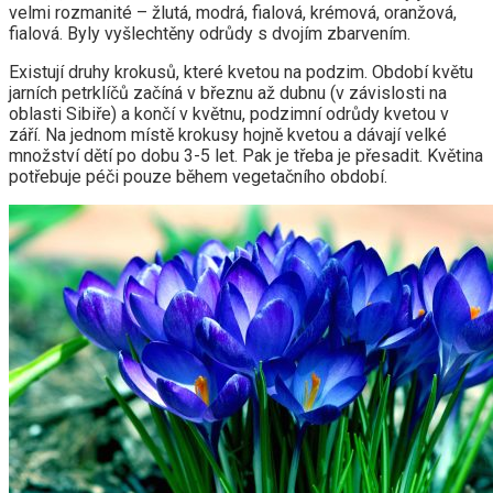
velmi rozmanité – žlutá, modrá, fialová, krémová, oranžová,
fialová. Byly vyšlechtěny odrůdy s dvojím zbarvením.
Existují druhy krokusů, které kvetou na podzim. Období květu
jarních petrklíčů začíná v březnu až dubnu (v závislosti na
oblasti Sibiře) a končí v květnu, podzimní odrůdy kvetou v
září. Na jednom místě krokusy hojně kvetou a dávají velké
množství dětí po dobu 3-5 let. Pak je třeba je přesadit. Květina
potřebuje péči pouze během vegetačního období.