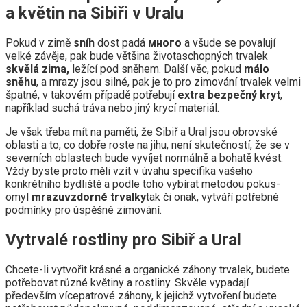
a květin na Sibiři v Uralu
Pokud v zimě
sníh
dost padá
много
a všude se povalují
velké závěje, pak bude většina životaschopných trvalek
skvělá zima,
ležící pod sněhem. Další věc, pokud
málo
sněhu
, a mrazy jsou silné, pak je to pro zimování trvalek velmi
špatné, v takovém případě potřebují
extra bezpečný kryt
,
například suchá tráva nebo jiný krycí materiál.
Je však třeba mít na paměti, že Sibiř a Ural jsou obrovské
oblasti a to, co dobře roste na jihu, není skutečností, že se v
severních oblastech bude vyvíjet normálně a bohatě kvést.
Vždy byste proto měli vzít v úvahu specifika vašeho
konkrétního bydliště a podle toho vybírat metodou pokus-
omyl
mrazuvzdorné trvalky
tak či onak, vytváří potřebné
podmínky pro úspěšné zimování.
Vytrvalé rostliny pro Sibiř a Ural
Chcete-li vytvořit krásné a organické záhony trvalek, budete
potřebovat různé květiny a rostliny. Skvěle vypadají
především vícepatrové záhony, k jejichž vytvoření budete