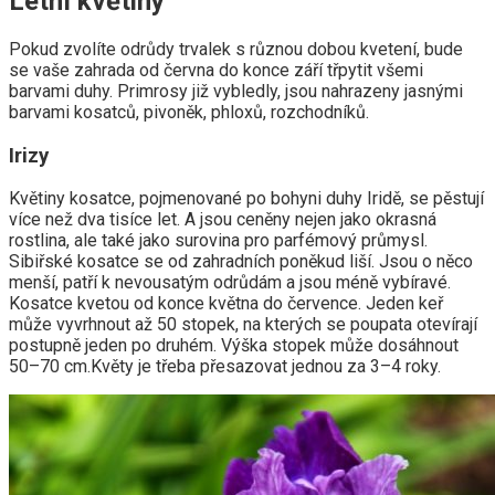
Letní květiny
Pokud zvolíte odrůdy trvalek s různou dobou kvetení, bude
se vaše zahrada od června do konce září třpytit všemi
barvami duhy. Primrosy již vybledly, jsou nahrazeny jasnými
barvami kosatců, pivoněk, phloxů, rozchodníků.
Irizy
Květiny kosatce, pojmenované po bohyni duhy Iridě, se pěstují
více než dva tisíce let. A jsou ceněny nejen jako okrasná
rostlina, ale také jako surovina pro parfémový průmysl.
Sibiřské kosatce se od zahradních poněkud liší. Jsou o něco
menší, patří k nevousatým odrůdám a jsou méně vybíravé.
Kosatce kvetou od konce května do července. Jeden keř
může vyvrhnout až 50 stopek, na kterých se poupata otevírají
postupně jeden po druhém. Výška stopek může dosáhnout
50–70 cm.Květy je třeba přesazovat jednou za 3–4 roky.