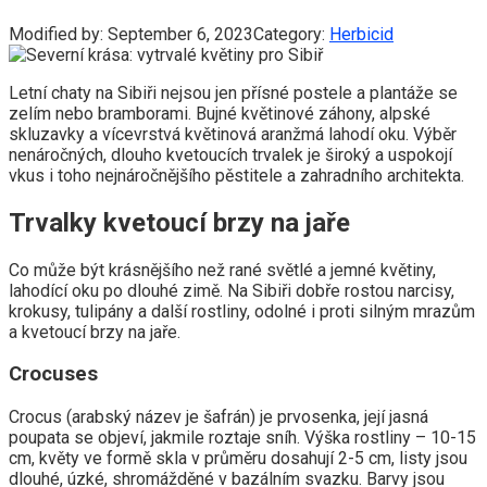
Modified by:
September 6, 2023
Category:
Herbicid
Letní chaty na Sibiři nejsou jen přísné postele a plantáže se
zelím nebo bramborami. Bujné květinové záhony, alpské
skluzavky a vícevrstvá květinová aranžmá lahodí oku. Výběr
nenáročných, dlouho kvetoucích trvalek je široký a uspokojí
vkus i toho nejnáročnějšího pěstitele a zahradního architekta.
Trvalky kvetoucí brzy na jaře
Co může být krásnějšího než rané světlé a jemné květiny,
lahodící oku po dlouhé zimě. Na Sibiři dobře rostou narcisy,
krokusy, tulipány a další rostliny, odolné i proti silným mrazům
a kvetoucí brzy na jaře.
Crocuses
Crocus (arabský název je šafrán) je prvosenka, její jasná
poupata se objeví, jakmile roztaje sníh. Výška rostliny – 10-15
cm, květy ve formě skla v průměru dosahují 2-5 cm, listy jsou
dlouhé, úzké, shromážděné v bazálním svazku. Barvy jsou