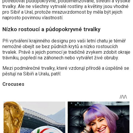
potřebovat půdopokryvné, poddimenzované, střední a vysoké
trvalky. Ale ne všechny vytrvalé rostliny a květiny jsou vhodné
pro Sibiř a Ural, protože mrazuvzdornost by měla být jejich
naprosto povinnou vlastností.
Nízko rostoucí a půdopokryvné trvalky
Při vytváření krajinného designu pro vaši letní chatu je téměř
nemožné obejít se bez půdních krytů a nízko rostoucích
trvalek. Právě s jejich pomocí je tradičně zvykem zdobit okraje
trávníku, popředí na záhonech nebo vytvářet živé obruby.
Mezi podměrečné trvalky, které vzdorují přírodě a úspěšně se
pěstují na Sibiři a Uralu, patří:
Crocuses