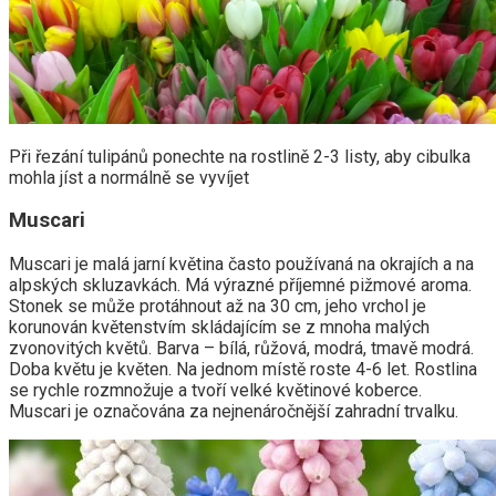
Při řezání tulipánů ponechte na rostlině 2-3 listy, aby cibulka
mohla jíst a normálně se vyvíjet
Muscari
Muscari je malá jarní květina často používaná na okrajích a na
alpských skluzavkách. Má výrazné příjemné pižmové aroma.
Stonek se může protáhnout až na 30 cm, jeho vrchol je
korunován květenstvím skládajícím se z mnoha malých
zvonovitých květů. Barva – bílá, růžová, modrá, tmavě modrá.
Doba květu je květen. Na jednom místě roste 4-6 let. Rostlina
se rychle rozmnožuje a tvoří velké květinové koberce.
Muscari je označována za nejnenáročnější zahradní trvalku.