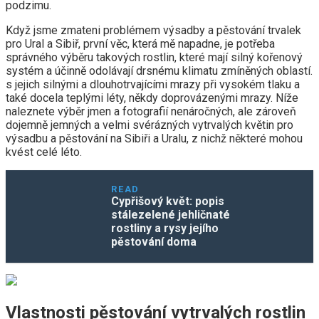
podzimu.
Když jsme zmateni problémem výsadby a pěstování trvalek
pro Ural a Sibiř, první věc, která mě napadne, je potřeba
správného výběru takových rostlin, které mají silný kořenový
systém a účinně odolávají drsnému klimatu zmíněných oblastí.
s jejich silnými a dlouhotrvajícími mrazy při vysokém tlaku a
také docela teplými léty, někdy doprovázenými mrazy. Níže
naleznete výběr jmen a fotografií nenáročných, ale zároveň
dojemně jemných a velmi svérázných vytrvalých květin pro
výsadbu a pěstování na Sibiři a Uralu, z nichž některé mohou
kvést celé léto.
READ
Cypřišový květ: popis
stálezelené jehličnaté
rostliny a rysy jejího
pěstování doma
Vlastnosti pěstování vytrvalých rostlin