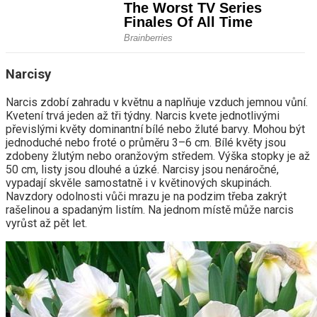
Narcisy
Narcis zdobí zahradu v květnu a naplňuje vzduch jemnou vůní.
Kvetení trvá jeden až tři týdny. Narcis kvete jednotlivými
převislými květy dominantní bílé nebo žluté barvy. Mohou být
jednoduché nebo froté o průměru 3–6 cm. Bílé květy jsou
zdobeny žlutým nebo oranžovým středem. Výška stopky je až
50 cm, listy jsou dlouhé a úzké. Narcisy jsou nenáročné,
vypadají skvěle samostatně i v květinových skupinách.
Navzdory odolnosti vůči mrazu je na podzim třeba zakrýt
rašelinou a spadaným listím. Na jednom místě může narcis
vyrůst až pět let.