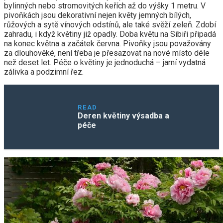
bylinných nebo stromovitých keřích až do výšky 1 metru. V
pivoňkách jsou dekorativní nejen květy jemných bílých,
růžových a sytě vínových odstínů, ale také svěží zeleň. Zdobí
zahradu, i když květiny již opadly. Doba květu na Sibiři připadá
na konec května a začátek června. Pivoňky jsou považovány
za dlouhověké, není třeba je přesazovat na nové místo déle
než deset let. Péče o květiny je jednoduchá – jarní vydatná
zálivka a podzimní řez.
READ
Deren květiny výsadba a
péče