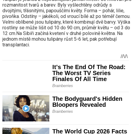
rozmanitost tvarů a barev. Byly vyšlechtěny odrůdy s
dvojitými, třásnitými, papouščími květy. Forma – pohár, lilie,
pivoňka. Odstíny – jakékoli, od vroucí bílé až po téměř černou.
Velmi oblíbené jsou tulipány, které kombinují dvě barvy. Výška
rostliny se může lišit od 10 do 90 cm, průměr květu – od 3 do
12 cm.Na Sibiři začíná kvetení v druhé polovině května. Na
jednom místě mohou tulipány růst 5-6 let, pak potřebují
transplantaci.