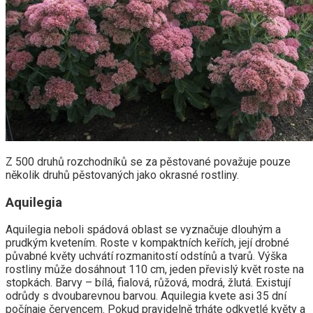
Z 500 druhů rozchodníků se za pěstované považuje pouze
několik druhů pěstovaných jako okrasné rostliny.
Aquilegia
Aquilegia neboli spádová oblast se vyznačuje dlouhým a
prudkým kvetením. Roste v kompaktních keřích, její drobné
půvabné květy uchvátí rozmanitostí odstínů a tvarů. Výška
rostliny může dosáhnout 110 cm, jeden převislý květ roste na
stopkách. Barvy – bílá, fialová, růžová, modrá, žlutá. Existují
odrůdy s dvoubarevnou barvou. Aquilegia kvete asi 35 dní
počínaje červencem. Pokud pravidelně trháte odkvetlé květy a