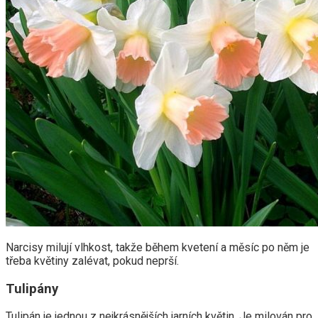
Narcisy milují vlhkost, takže během kvetení a měsíc po něm je
třeba květiny zalévat, pokud neprší.
Tulipány
Tulipán je jednou z nejkrásnějších jarních květin. Je milován pro