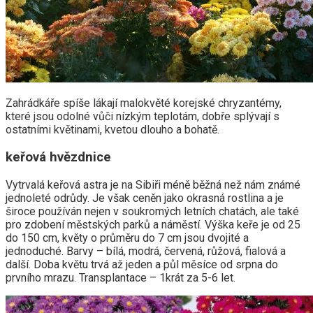
Zahrádkáře spíše lákají malokvěté korejské chryzantémy,
které jsou odolné vůči nízkým teplotám, dobře splývají s
ostatními květinami, kvetou dlouho a bohatě.
keřová hvězdnice
Vytrvalá keřová astra je na Sibiři méně běžná než nám známé
jednoleté odrůdy. Je však ceněn jako okrasná rostlina a je
široce používán nejen v soukromých letních chatách, ale také
pro zdobení městských parků a náměstí. Výška keře je od 25
do 150 cm, květy o průměru do 7 cm jsou dvojité a
jednoduché. Barvy – bílá, modrá, červená, růžová, fialová a
další. Doba květu trvá až jeden a půl měsíce od srpna do
prvního mrazu. Transplantace – 1krát za 5-6 let.