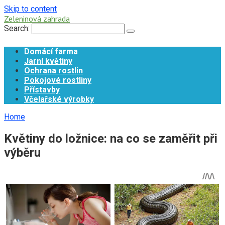
Skip to content
Zeleninová zahrada
Search:
Domácí farma
Jarní květiny
Ochrana rostlin
Pokojové rostliny
Přístavby
Včelařské výrobky
Home
Květiny do ložnice: na co se zaměřit při
výběru