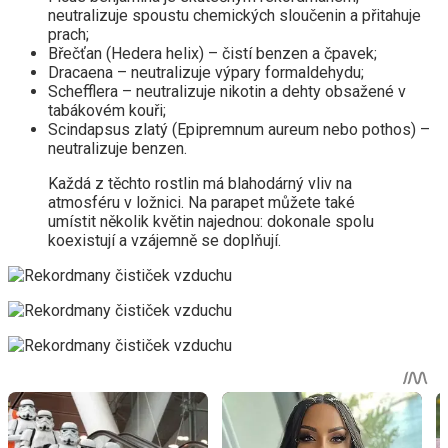
neutralizuje spoustu chemických sloučenin a přitahuje
prach;
Břečťan (Hedera helix) – čistí benzen a čpavek;
Dracaena – neutralizuje výpary formaldehydu;
Schefflera – neutralizuje nikotin a dehty obsažené v
tabákovém kouři;
Scindapsus zlatý (Epipremnum aureum nebo pothos) –
neutralizuje benzen.
Každá z těchto rostlin má blahodárný vliv na
atmosféru v ložnici. Na parapet můžete také
umístit několik květin najednou: dokonale spolu
koexistují a vzájemně se doplňují.