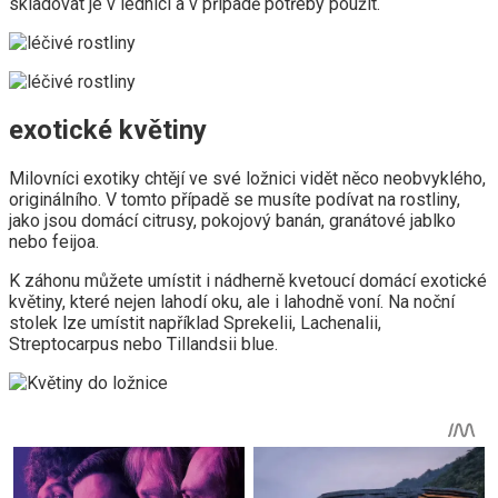
skladovat je v lednici a v případě potřeby použít.
exotické květiny
Milovníci exotiky chtějí ve své ložnici vidět něco neobvyklého,
originálního. V tomto případě se musíte podívat na rostliny,
jako jsou domácí citrusy, pokojový banán, granátové jablko
nebo feijoa.
K záhonu můžete umístit i nádherně kvetoucí domácí exotické
květiny, které nejen lahodí oku, ale i lahodně voní. Na noční
stolek lze umístit například Sprekelii, Lachenalii,
Streptocarpus nebo Tillandsii blue.