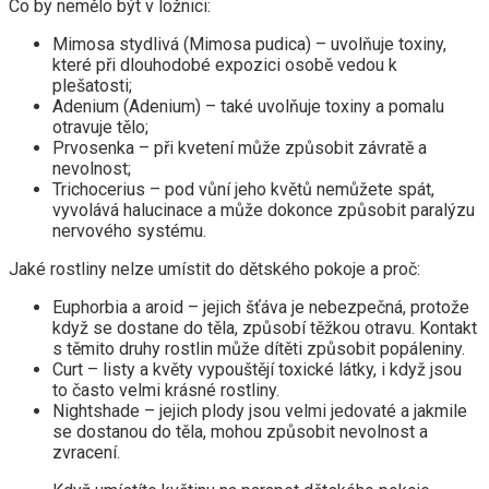
Co by nemělo být v ložnici:
Mimosa stydlivá (Mimosa pudica) – uvolňuje toxiny,
které při dlouhodobé expozici osobě vedou k
plešatosti;
Adenium (Adenium) – také uvolňuje toxiny a pomalu
otravuje tělo;
Prvosenka – při kvetení může způsobit závratě a
nevolnost;
Trichocerius – pod vůní jeho květů nemůžete spát,
vyvolává halucinace a může dokonce způsobit paralýzu
nervového systému.
Jaké rostliny nelze umístit do dětského pokoje a proč:
Euphorbia a aroid – jejich šťáva je nebezpečná, protože
když se dostane do těla, způsobí těžkou otravu. Kontakt
s těmito druhy rostlin může dítěti způsobit popáleniny.
Curt – listy a květy vypouštějí toxické látky, i když jsou
to často velmi krásné rostliny.
Nightshade – jejich plody jsou velmi jedovaté a jakmile
se dostanou do těla, mohou způsobit nevolnost a
zvracení.