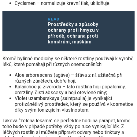
Cyclamen – normalizuje krevní tlak, uklidňuje.
READ
Prostředky a způsoby
ochrany proti hmyzu v
přírodě, ochrana proti
komárům, muškám
Kromě bylinné medicíny se některé rostliny používají k výrobě
léků, které pomáhají při různých onemocněních:
Aloe arborescens (agáve) – šťáva z ní, užitečná při
různých zánětech, dobře hojí;
Kalanchoe je živorodá – tato rostlina hojí popáleniny,
omrzliny, čistí abscesy a hojí otevřené rány;
Violet uzambarskaya (saintpaulia) je vynikající
protizánětlivý prostředek, který se používá v kosmetice
díky svým tonizujícím vlastnostem.
Taková “zelená lékárna” se perfektně hodí na parapet, kromě
toho bude v případě potřeby vždy po ruce vynikající lék. Z
léčivých rostlin si můžete připravit odvary nebo tinktury a