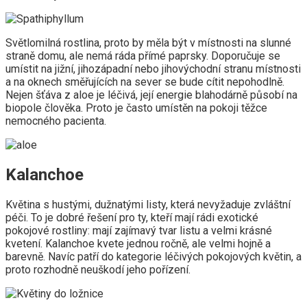
Světlomilná rostlina, proto by měla být v místnosti na slunné
straně domu, ale nemá ráda přímé paprsky. Doporučuje se
umístit na jižní, jihozápadní nebo jihovýchodní stranu místnosti
a na oknech směřujících na sever se bude cítit nepohodlně.
Nejen šťáva z aloe je léčivá, její energie blahodárně působí na
biopole člověka. Proto je často umístěn na pokoji těžce
nemocného pacienta.
Kalanchoe
Květina s hustými, dužnatými listy, která nevyžaduje zvláštní
péči. To je dobré řešení pro ty, kteří mají rádi exotické
pokojové rostliny: mají zajímavý tvar listu a velmi krásné
kvetení. Kalanchoe kvete jednou ročně, ale velmi hojně a
barevně. Navíc patří do kategorie léčivých pokojových květin, a
proto rozhodně neuškodí jeho pořízení.