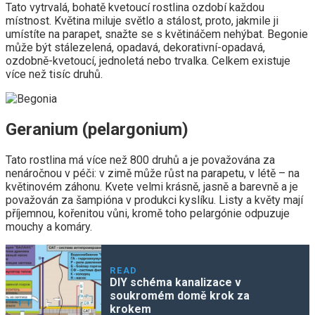
Tato vytrvalá, bohatě kvetoucí rostlina ozdobí každou
místnost. Květina miluje světlo a stálost, proto, jakmile ji
umístíte na parapet, snažte se s květináčem nehýbat. Begonie
může být stálezelená, opadavá, dekorativní-opadavá,
ozdobně-kvetoucí, jednoletá nebo trvalka. Celkem existuje
více než tisíc druhů.
Geranium (pelargonium)
Tato rostlina má více než 800 druhů a je považována za
nenáročnou v péči: v zimě může růst na parapetu, v létě – na
květinovém záhonu. Kvete velmi krásně, jasně a barevně a je
považován za šampióna v produkci kyslíku. Listy a květy mají
příjemnou, kořenitou vůni, kromě toho pelargónie odpuzuje
mouchy a komáry.
READ
DIY schéma kanalizace v
soukromém domě krok za
krokem