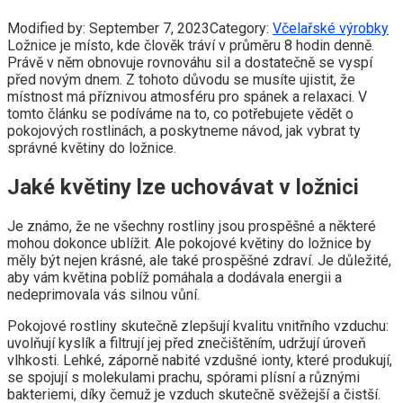
Modified by:
September 7, 2023
Category:
Včelařské výrobky
Ložnice je místo, kde člověk tráví v průměru 8 hodin denně.
Právě v něm obnovuje rovnováhu sil a dostatečně se vyspí
před novým dnem. Z tohoto důvodu se musíte ujistit, že
místnost má příznivou atmosféru pro spánek a relaxaci. V
tomto článku se podíváme na to, co potřebujete vědět o
pokojových rostlinách, a poskytneme návod, jak vybrat ty
správné květiny do ložnice.
Jaké květiny lze uchovávat v ložnici
Je známo, že ne všechny rostliny jsou prospěšné a některé
mohou dokonce ublížit. Ale pokojové květiny do ložnice by
měly být nejen krásné, ale také prospěšné zdraví. Je důležité,
aby vám květina poblíž pomáhala a dodávala energii a
nedeprimovala vás silnou vůní.
Pokojové rostliny skutečně zlepšují kvalitu vnitřního vzduchu:
uvolňují kyslík a filtrují jej před znečištěním, udržují úroveň
vlhkosti. Lehké, záporně nabité vzdušné ionty, které produkují,
se spojují s molekulami prachu, spórami plísní a různými
bakteriemi, díky čemuž je vzduch skutečně svěžejší a čistší.