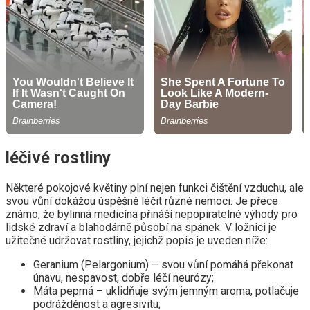
léčivé rostliny
Některé pokojové květiny plní nejen funkci čištění vzduchu, ale
svou vůní dokážou úspěšně léčit různé nemoci. Je přece
známo, že bylinná medicína přináší nepopiratelné výhody pro
lidské zdraví a blahodárně působí na spánek. V ložnici je
užitečné udržovat rostliny, jejichž popis je uveden níže:
Geranium (Pelargonium) – svou vůní pomáhá překonat
únavu, nespavost, dobře léčí neurózy;
Máta peprná – uklidňuje svým jemným aroma, potlačuje
podrážděnost a agresivitu;