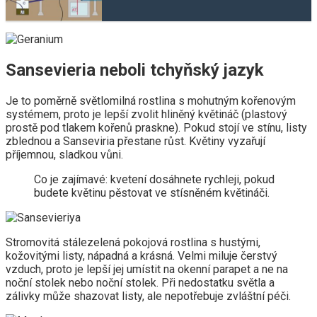
Sansevieria neboli tchyňský jazyk
Je to poměrně světlomilná rostlina s mohutným kořenovým
systémem, proto je lepší zvolit hliněný květináč (plastový
prostě pod tlakem kořenů praskne). Pokud stojí ve stínu, listy
zblednou a Sanseviria přestane růst. Květiny vyzařují
příjemnou, sladkou vůni.
Co je zajímavé: kvetení dosáhnete rychleji, pokud
budete květinu pěstovat ve stísněném květináči.
Stromovitá stálezelená pokojová rostlina s hustými,
kožovitými listy, nápadná a krásná. Velmi miluje čerstvý
vzduch, proto je lepší jej umístit na okenní parapet a ne na
noční stolek nebo noční stolek. Při nedostatku světla a
zálivky může shazovat listy, ale nepotřebuje zvláštní péči.