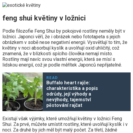
feng shui květiny v ložnici
Podle filozofie Feng Shui by pokojové rostliny neměly být v
ložnici. Japonci věří, že i obrázek nebo fototapeta s jejich
obrázkem v sobě nese negativní energii. Vysvětlují to tím, že
květiny v noci absorbují kyslík a uvolňují oxid uhličitý, což
znamená, že v blízkosti spícího člověka nemají místo.
Rostliny mají navíc svou vlastní energii, která se mísí s
lidskou energií, což je podle měřítek Japonců nepřijatelné.
READ
Buffalo heart rajče:
charakteristika a popis
odrůdy, její výhody a
nevýhody, tajemství
pěstování rajčat
Existují však výjimky, které umožňují květiny v ložnici Feng
Shui. Za prvé, můžete umístit rostliny, které uvolňují kyslík i v
noci. Za druhé by jich měl být malý počet. Za třetí, žádné