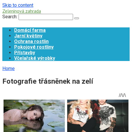
Skip to content
Zeleninová zahrada
Search:
Domácí farma
Jarní květiny
Ochrana rostlin
Pokojové rostliny
Přístavby
Včelařské výrobky
Home
Fotografie třásněnek na zelí