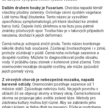
Dalším druhem houby je Fusarium.
Choroba napadá téměř
všechny plodiny zeleniny. Ovlivňuje cévní systém vegetace.
Lidé tomu říkají žloutenka. Tento název je vysvětlen
specifickou symptomatologií, při které dochází ke změně
barvy listů. Čepele listů zkřehnou a na řezu jsou patrné
známky plísňových spor. Tvorba hlav je v takových případech
narušena, dochází k jejich deformaci.
Černá noha je schopná zničit úrodu. Tento název kombinuje
několik druhů hub současně. Zůstávají životaschopné i v zimě,
protože zůstávají v půdě. Černá noha ovlivňuje sazenice a
dospělé rostliny. Můžete to diagnostikovat podle obsahu
vody. V průběhu času stonek v kořenové zóně zčerná. Toto
onemocnění nezabije dospělé rostliny, ale může způsobit
jejich pomalý vývoj.
Z virových chorob je nebezpečná mozaika, napadá
barevné odrůdy.
Onemocnění postihuje sazenice od 1
měsíce stáří. Způsobuje nekrózu listů. Na jejich povrchu v
oblasti žil se objevují skvrny a tmavý okraj. Černá kořenová
skvrna se projevuje jako světle zelené léze. Metody pro
záchranu kultury mohou být různé. Aby se zabránilo jeho
infekci kýlem, je třeba dbát na prevenci. Půda je podrobena