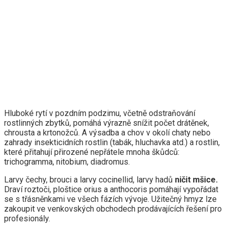
Hluboké rytí v pozdním podzimu, včetně odstraňování
rostlinných zbytků, pomáhá výrazně snížit počet drátěnek,
chrousta a krtonožců. A výsadba a chov v okolí chaty nebo
zahrady insekticidních rostlin (tabák, hluchavka atd.) a rostlin,
které přitahují přirozené nepřátele mnoha škůdců:
trichogramma, nitobium, diadromus.
Larvy čechy, brouci a larvy cocinellid, larvy hadů
ničit mšice.
Draví roztoči, ploštice orius a anthocoris pomáhají vypořádat
se s třásněnkami ve všech fázích vývoje. Užitečný hmyz lze
zakoupit ve venkovských obchodech prodávajících řešení pro
profesionály.