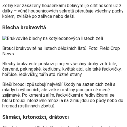
Zelný keř zasažený housenkami bělavými je cítit nosem už z
dálky – vůně housenicových sekretů přerušuje všechny pachy
kolem, zvláště po zálivce nebo dešti.
Blecha brukvovitá
Brouci brukvovité na listech děložních listů. Foto: Field Crop
News
Blechy brukvovité poškozují nejen všechny druhy zelí: bílé,
červené, pekingské, kedlubny, květák atd., ale také ředkvičky,
hořčice, ředkvičky, tuřín atd. různé strany.
Bleší brouci způsobují největší škody na sazenicích zelí a
mladých výhoncích, ale velké rostliny jsou pro ně méně
zajímavé. Po krmení zelím, ředkvičkami a ředkvičkami se
bleší brouci intenzivně množí a na zimu jdou do půdy nebo do
hromad rostlinných zbytků.
Slimáci, krtonožci, drátovci