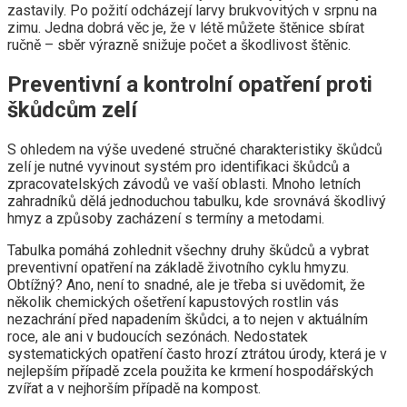
zastavily. Po požití odcházejí larvy brukvovitých v srpnu na
zimu. Jedna dobrá věc je, že v létě můžete štěnice sbírat
ručně – sběr výrazně snižuje počet a škodlivost štěnic.
Preventivní a kontrolní opatření proti
škůdcům zelí
S ohledem na výše uvedené stručné charakteristiky škůdců
zelí je nutné vyvinout systém pro identifikaci škůdců a
zpracovatelských závodů ve vaší oblasti. Mnoho letních
zahradníků dělá jednoduchou tabulku, kde srovnává škodlivý
hmyz a způsoby zacházení s termíny a metodami.
Tabulka pomáhá zohlednit všechny druhy škůdců a vybrat
preventivní opatření na základě životního cyklu hmyzu.
Obtížný? Ano, není to snadné, ale je třeba si uvědomit, že
několik chemických ošetření kapustových rostlin vás
nezachrání před napadením škůdci, a to nejen v aktuálním
roce, ale ani v budoucích sezónách. Nedostatek
systematických opatření často hrozí ztrátou úrody, která je v
nejlepším případě zcela použita ke krmení hospodářských
zvířat a v nejhorším případě na kompost.