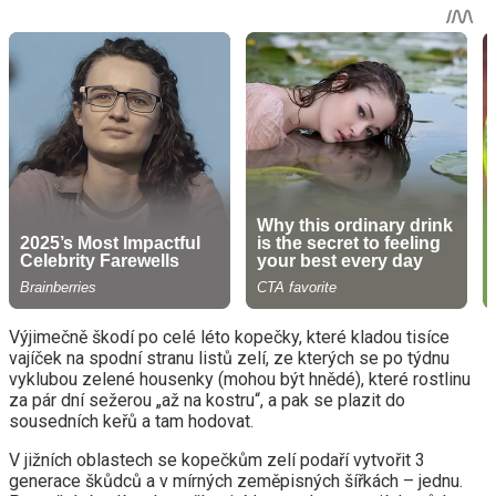
Výjimečně škodí po celé léto kopečky, které kladou tisíce
vajíček na spodní stranu listů zelí, ze kterých se po týdnu
vyklubou zelené housenky (mohou být hnědé), které rostlinu
za pár dní sežerou „až na kostru“, a pak se plazit do
sousedních keřů a tam hodovat.
V jižních oblastech se kopečkům zelí podaří vytvořit 3
generace škůdců a v mírných zeměpisných šířkách – jednu.