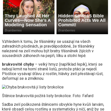
Vzhledem k tomu, že třásněnky se usazují na všech
zahradních plodinách, je pravděpodobné, že třásněnky
nalezené na zelí mohou být bratry třásněnek žijících v
sousedních záhonech na pepři, lilku a stolní řepě.
brukvovité chyby
– velký hmyz (například řepík), který se
nebojí krmit na horní straně listů, protože ptáci je nejedí.
Ploštice vysávají šťávu z rostlin, hlávky zelí přestávají růst,
deformují se a změknou.
Štěnice brukvovitá požírá listy brokolice. Foto: Fafard
Sadba zelí poškozená štěnicemi obvykle hyne kvůli larvám,
které obsadí celou rostlinu a systematicky ji ničí, aniž by se