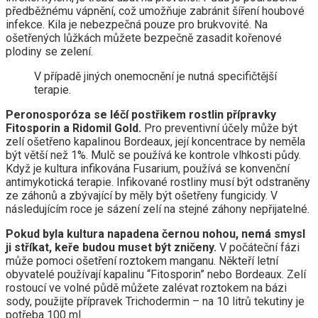
předběžnému vápnění, což umožňuje zabránit šíření houbové
infekce. Kila je nebezpečná pouze pro brukvovité. Na
ošetřených lůžkách můžete bezpečně zasadit kořenové
plodiny se zelení.
V případě jiných onemocnění je nutná specifičtější
terapie.
Peronosporóza se léčí postřikem rostlin přípravky
Fitosporin a Ridomil Gold.
Pro preventivní účely může být
zelí ošetřeno kapalinou Bordeaux, její koncentrace by neměla
být větší než 1%. Mulč se používá ke kontrole vlhkosti půdy.
Když je kultura infikována Fusarium, používá se konvenční
antimykotická terapie. Infikované rostliny musí být odstraněny
ze záhonů a zbývající by měly být ošetřeny fungicidy. V
následujícím roce je sázení zelí na stejné záhony nepřijatelné.
Pokud byla kultura napadena černou nohou, nemá smysl
ji stříkat, keře budou muset být zničeny.
V počáteční fázi
může pomoci ošetření roztokem manganu. Někteří letní
obyvatelé používají kapalinu “Fitosporin” nebo Bordeaux. Zelí
rostoucí ve volné půdě můžete zalévat roztokem na bázi
sody, použijte přípravek Trichodermin – na 10 litrů tekutiny je
potřeba 100 ml.