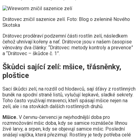
Drátovec zničil sazenice zelí. Foto: Blog o zelenině Nového
Skotska
Drátovec proděraví podzemní části rostlin zelí, následkem
čehož uhnívají kořeny a nať. Drátovce jsou v našem časopise
věnovány dva články: “Drátovec: metody kontroly a prevence”
a “Drátovec – škůdce č. 1”.
Škůdci sající zelí: mšice, třásněnky,
ploštice
Sací škůdci zelí, na rozdíl od hlodavců, sají šťávy z rostlinných
buněk na spodní straně listů, vylučují lepkavé, sladké sekrety.
Toho často využívají mravenci, kteří spásají mšice nejen na
zelí, ale i na stovkách dalších rostlinných druhů.
Mšice.
V červnu-červenci je nejvhodnější doba pro
rozmnožování mšic doba, kdy se samice roznášeče líhnou
živé larvy, a srpen, kdy se objevují samice mšic. Poslední
snášejí vajíčka, která přezimují. Rostliny je tedy potřeba celé