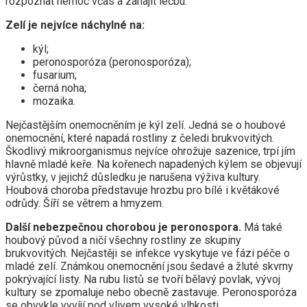
rozpoznat nemoc včas a zahájit léčbu.
Zelí je nejvíce náchylné na:
kýl;
peronosporóza (peronosporóza);
fusarium;
černá noha;
mozaika.
Nejčastějším onemocněním je kýl zelí. Jedná se o houbové
onemocnění, které napadá rostliny z čeledi brukvovitých.
Škodlivý mikroorganismus nejvíce ohrožuje sazenice, trpí jím
hlavně mladé keře. Na kořenech napadených kýlem se objevují
výrůstky, v jejichž důsledku je narušena výživa kultury.
Houbová choroba představuje hrozbu pro bílé i květákové
odrůdy. Šíří se větrem a hmyzem.
Další nebezpečnou chorobou je peronospora.
Má také
houbový původ a ničí všechny rostliny ze skupiny
brukvovitých. Nejčastěji se infekce vyskytuje ve fázi péče o
mladé zelí. Známkou onemocnění jsou šedavé a žluté skvrny
pokrývající listy. Na rubu listů se tvoří bělavý povlak, vývoj
kultury se zpomaluje nebo obecně zastavuje. Peronosporóza
se obvykle vyvíjí pod vlivem vysoké vlhkosti.