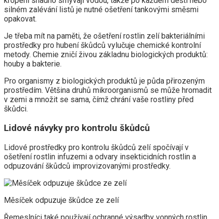
kropení snadno smývají vodou, takže po každém dešti nebo
silném zalévání listů je nutné ošetření tankovými směsmi
opakovat.
Je třeba mít na paměti, že ošetření rostlin zelí bakteriálními
prostředky pro hubení škůdců vylučuje chemické kontrolní
metody. Chemie zničí živou základnu biologických produktů:
houby a bakterie.
Pro organismy z biologických produktů je půda přirozeným
prostředím. Většina druhů mikroorganismů se může hromadit
v zemi a množit se sama, čímž chrání vaše rostliny před
škůdci.
Lidové návyky pro kontrolu škůdců
Lidové prostředky pro kontrolu škůdců zelí spočívají v
ošetření rostlin infuzemi a odvary insekticidních rostlin a
odpuzování škůdců improvizovanými prostředky.
Měsíček odpuzuje škůdce ze zelí
Řemeslníci také používají ochranné výsadby vonných rostlin,