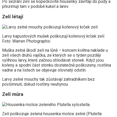
Po sežrání zelí se kopečkovité housenky zavrtají do půdy a
přezimují tam v podobě kukel a larev.
Zelí létají
Larvy kapustových mušek poškozují kořenový krček zelí.
Foto: Warren Photographic
Muška zelná škodí zelí na lůně – koncem května naklade u
zelí všech druhů vajíčka, ze kterých se o týden později
vylíhnou larvy, které začnou ohlodávat stonek. Když jsou
kořeny a spodní část stonku dostatečně poškozeny, rostlina
vadne a na listech se objevuje olovnatý odstín.
Larvy zelné mouchy tak zůstávají zahradníkem bez
povšimnutí, dokud rostliny neuhynou.
Zelí můra
Zelí poškozuje zelená housenka molice zelné (Plutella