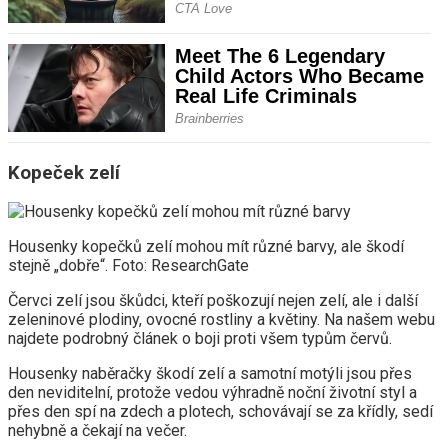
Kopeček zelí
Housenky kopečků zelí mohou mít různé barvy, ale škodí
stejně „dobře“. Foto: ResearchGate
Červci zelí jsou škůdci, kteří poškozují nejen zelí, ale i další
zeleninové plodiny, ovocné rostliny a květiny. Na našem webu
najdete podrobný článek o boji proti všem typům červů.
Housenky naběračky škodí zelí a samotní motýli jsou přes
den neviditelní, protože vedou výhradně noční životní styl a
přes den spí na zdech a plotech, schovávají se za křídly, sedí
nehybně a čekají na večer.