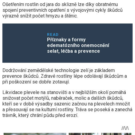
Ošetřením rostlin od jara do sklizně lze díky obratnému
spojení preventivních opatření s vývojovými cykly škůdců
výrazně snížit počet hmyzu a štěnic.
READ
Příznaky a formy
edematózního onemocnění
selat, léčba a prevence
Dodržování zemědělské technologie zelí je základem
prevence škůdců. Zdravé rostliny lépe odolávají škůdcům a
při poškození se dobře zotavují.
Likvidace plevele na stanovišti a v nejbližším okolí pomáhá
snižovat počet motýlů, naběraček, molic a dalších škůdců,
kteří se v době výsadby sazenic začnou na plevelech množit
a přesouvají se na kulturní rostliny. Tráva se poseká a zanechá
trávník, který chrání půdu před erozí.