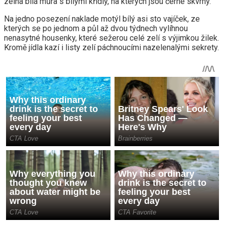
zelná bílá můra s bílými křídly, na kterých jsou černé skvrny.
Na jedno posezení naklade motýl bílý asi sto vajíček, ze
kterých se po jednom a půl až dvou týdnech vylíhnou
nenasytné housenky, které sežerou celé zelí s výjimkou žilek.
Kromě jídla kazí i listy zelí páchnoucími nazelenalými sekrety.