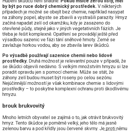
Hubení škůdců není snadné.
Pokud mšice žerou listy, měl
by být po ruce dobrý chemický prostředek.
V některých
případech je možné se obejít bez chemie, například nasypat
na záhony popel, abyste se zbavili a vystrašili parazity. Hmyz
začíná napadat zelí od okamžiku, kdy je zasazeno do
otevřené půdy, stejně jako v jiných vegetativních fázích. Je
třeba je řešit komplexně. Opatření se provádějí ještě před
výsadbou sazenic ve fázi tání sněhové hmoty. Země se
zavlažuje horkou vodou, aby se zbavila larev škůdců.
Po výsadbě používají sazenice chemii nebo lidové
prostředky.
Druhá možnost je relevantní pouze v případě, že
se škůdci objevili nedávno. S velkým množstvím hmyzu si lze
poradit opravdu jen s pomocí chemie. Může se stát, že
záhony zelí budou muset být roseny po celou sezónu.
Nejúčinnější možností je však kombinace chemie s lidovými
prostředky – to poskytne komplexní ochranu proti škodlivému
hmyzu.
brouk brukvovitý
Mnoho letních obyvatel se zajímá o to, jak otrávit brukvovitý
hmyz. Tento škůdce je poměrně velký, jeho tělo má jasně
zelenou barvu a pod křídly jsou červené skvrny. Je proti němu