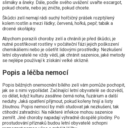
slimáky a šneky. Dále, podle svého uvážení: uvařte escargot,
pokud chcete, nebo jej zničte, pokud chcete.
Škůdci zelí nemají rádi suchý hořčičný prášek rozptýlený
kolem rostlin a mezi řádky; červená, hořká, pepř; tabák a
drcené skořápky.
Abychom porazili choroby zelí a chránili je před škůdci, je
nutné postřikovat rostliny v počáteční fázi jejich poškození
chemikáliemi nebo je ošetřit lidovými prostředky. Nezkušení
letní obyvatelé ne vždy vědí, jak chránit sazenice, jaké metody
se nejlépe používají k získání velké sklizně.
Popis a léčba nemocí
Popis běžných onemocnění bílého zelí vám pomůže pochopit,
jak se s nimi vypořádat. Začínající letní obyvatelé se dozvědí,
co dělat, když kulturu zasáhne černá noha, fuzárium a další
neduhy. Jaká opatření přijmout, pokud kořeny hnijí a listy
žloutnou. Popis nemocí by měli studovat jak nezkušení, tak
ctihodní zahradníci. Na některé infekce mohou sazenice
zemřít. Jiné choroby napadají výhradně dospělé plodiny. Po
prostudování příznaků budou letní obyvatelé schopni