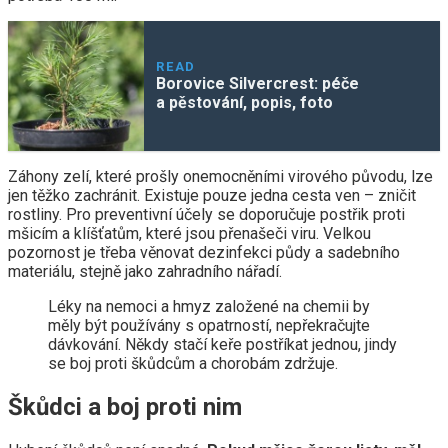
READ
Borovice Silvercrest: péče
a pěstování, popis, foto
Záhony zelí, které prošly onemocněními virového původu, lze
jen těžko zachránit. Existuje pouze jedna cesta ven – zničit
rostliny. Pro preventivní účely se doporučuje postřik proti
mšicím a klíšťatům, které jsou přenašeči viru. Velkou
pozornost je třeba věnovat dezinfekci půdy a sadebního
materiálu, stejně jako zahradního nářadí.
Léky na nemoci a hmyz založené na chemii by
měly být používány s opatrností, nepřekračujte
dávkování. Někdy stačí keře postříkat jednou, jindy
se boj proti škůdcům a chorobám zdržuje.
Škůdci a boj proti nim