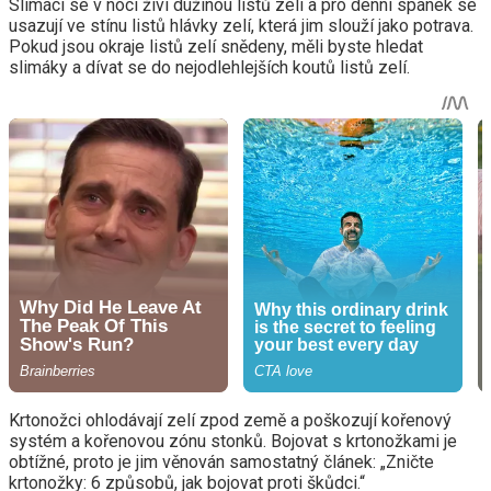
Slimáci se v noci živí dužinou listů zelí a pro denní spánek se
usazují ve stínu listů hlávky zelí, která jim slouží jako potrava.
Pokud jsou okraje listů zelí snědeny, měli byste hledat
slimáky a dívat se do nejodlehlejších koutů listů zelí.
Krtonožci ohlodávají zelí zpod země a poškozují kořenový
systém a kořenovou zónu stonků. Bojovat s krtonožkami je
obtížné, proto je jim věnován samostatný článek: „Zničte
krtonožky: 6 způsobů, jak bojovat proti škůdci.“