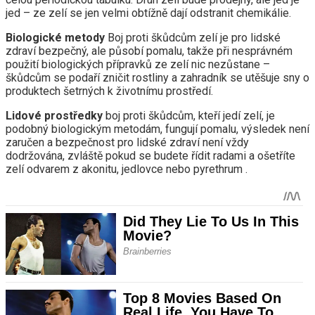
jed – ze zelí se jen velmi obtížně dají odstranit chemikálie.
Biologické metody
Boj proti škůdcům zelí je pro lidské
zdraví bezpečný, ale působí pomalu, takže při nesprávném
použití biologických přípravků ze zelí nic nezůstane –
škůdcům se podaří zničit rostliny a zahradník se utěšuje sny o
produktech šetrných k životnímu prostředí.
Lidové prostředky
boj proti škůdcům, kteří jedí zelí, je
podobný biologickým metodám, fungují pomalu, výsledek není
zaručen a bezpečnost pro lidské zdraví není vždy
dodržována, zvláště pokud se budete řídit radami a ošetříte
zelí odvarem z akonitu, jedlovce nebo pyrethrum .