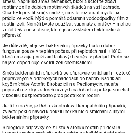
směsi. Například směs nemabact, bicol a actofite zbaví
rostliny zelí a dalších rostlinných škůdců na vaší zahradě.
Chcete-li posílit směs nádrže, musíte rozpustit mýdlo na
prádlo ve vodě. Mýdlo pomáhá odstranit vodoodpudivý film z
rostlin zelí. Neměli byste používat saponáty a prášky – mohou
zničit bakterie a plísně, které jsou základem bakteriálních
přípravků.
Je důležité, aby se:
bakteriální přípravky budou dobře
fungovat pouze v teplém počasí, při teplotách
nad +18°C
,
která omezuje používání tankových směsí v předjaří. Proto se
na jaře doporučuje ošetřit zelí chemikáliemi.
Směs bakteriálních přípravků se připravuje smícháním roztoků
připravených v oddělených nádobách do nádob. Například,
když mícháte Actofit, Bitobaxicilin a Pecilomycin, musíte
připravit roztoky ve třech různých nádobách a poté je smíchat
v kbelíku bezprostředně před postřikem rostlin.
Je-li to možné, je třeba zkontrolovat kompatibilitu přípravků,
zvláště pokud návod k použití neříká nic o smíchání s jinými
bakteriálními přípravky.
Biologické přípravky se z listů a stonků rostlin při dešti a