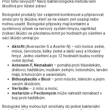
Proč toho nevyužít? Navíc bakteriologická metoda není
škodlivá pro lidské zdraví.
Biologické produkty lze vzájemně kombinovat a připravovat
směsi pro ty škůdce, kteří se na vašem zelí usazují nebo
mohou usadit. Biologické přípravky mají kontaktní a
systémový účinek na nervový systém hmyzu, například
žvýkací škůdci se přestanou krmit po hodinách po ošetření a
sací škůdci umírají po
Aktofit
(Aversectin-S a Avertin-N) – ničí molice zelné,
mšice, červotoče, bělky zelné a další savý a hlodavý
hmyz. Jedno ošetření a po 12 hodinách budou rostliny
volně dýchat;
Antonem-F, Nemabakt
– pomáhá proti třásněnkám,
drátovci, háďátkům, muškám zelným, listonohům, larvám
májů, krtonožcům a sarančatům;
Bithoxybacilin
и
Bicol
– proti mšicím, štěnicím a jiným
savým škůdcům;
Verticilin
– z mšic a molic;
metarizin
и
Pecilomycin
může nahradit nemabact v
boji proti háďátkům.
Biologické léky mohou být smíchány do jediné bakteriální