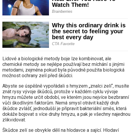
Lidové a biologické metody boje lze kombinovat, ale
chemické metody se nejlépe používají bez míchání s jinými
metodami, zejména pokud byla původně použita biologická
možnost ochrany zelí před škůdci.
Abyste se úspěšně vypořádali s hmyzem „znalci zelí“, musíte
znát rysy vývoje škůdců, protože v každém cyklu vývoje
hmyzu můžete určit období, ve kterém jsou nejvíce bezbranní
vůči škodlivým faktorům. Nemá smysl otrávit každý druh
škůdce zvlášť, jednodušší je připravit bakteriální směs, která
dokáže bojovat s více druhy hmyzu, a pak je všechny najednou
zlikvidovat.
Škůdce zelí se obvykle dělí na hlodavce a sající. Hlodaví