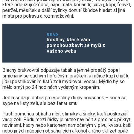
které odpuzují škůdce, např. máta, koriandr, šalvěj, kopr, fenykl,
petržel, měsíček a další bylinky donutí škůdce hledat si jiná
místa pro potravu a rozmnožování.
READ
Rostliny, které vám
pomohou zbavit se myší z
vašeho webu
Blechy brukvovité odpuzuje tabák a jemně prosátý popel
smíchaný se suchým hořčičným práškem a mšice kazí chuť k
jídlu postřikováním listů zelí mýdlovou vodou. Mýdlo by se
mělo smýt po 24 hodinách vydatným kropením.
Jedlá soda je dobrá pro všechny druhy housenek – soda se
sype na listy zelí, ale bez fanatismu.
Pasti pomohou sbírat a ničit slimáky a šneky, kteří poškozují
vaše zelí. Půdu mezi řádky je nutné navlhčit a přes noc přikrýt
novinami, hadry nebo kartonem namočeným v pivu, kvasu, kaši
nebo jiných nápojích obsahujících alkohol a ráno sklízet opilé