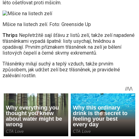
léto ošetřovat proti mšicím.
Mšice na listech zelí. Foto: Greenside Up
Thrips
Nepřetržitě sají šťávu z listů zelí, takže zelí napadené
třásněnkami vypadá špatně: listy usychají, hnědnou a
opadávají. Prvním příznakem třásněnek na zelí je bělení
listových čepelí a černé skvrny exkrementů.
Třásněnky milují suchý a teplý vzduch, takže prvním
způsobem, jak udržet zelí bez třásněnek, je pravidelné
zalévání rostlin.