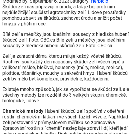
Modified by:
September 6, 2023
Category:
Herbicid
Škůdci zelí nás připravují o úrodu, a tak je boj proti nim
nejdůležitější součástí agrotechniky zelí. Lidové prostředky
pomohou zbavit se škůdců, zachovat úrodu a snížit počet
hmyzu v příštím roce.
Bílé zelí a měsíčky jsou ideálními sousedy z hlediska hubení
škůdců zelí. Foto: CBC.ca Bílé zelí a měsíčky jsou ideálními
sousedy z hlediska hubení škůdců zelí. Foto: CBC.ca
Zelí je zahradní dáma, kterou miluje každý, včetně škůdců.
Rostliny jsou každý den napadány škůdci zelí všech typů a
velikostí: mšice, blešivci, housenky (můry, molice, molice),
ploštice, třásněnky, mouchy a sekreční hmyz. Hubení škůdců
zelí by mělo být komplexní, pravidelné, každodenní.
Existuje mnoho způsobů, jak se vypořádat se škůdci zelí, ale
všechny metody lze rozdělit do 3 velkých skupin: chemické,
biologické, lidové.
Chemické metody
Hubení škůdců zelí spočívá v ošetření
rostlin chemickými látkami ve všech fázích vývoje. Například
zelí pěstované v průmyslovém měřítku se zpracovává
Zpracování rostlin s “chemií” nezlepšuje zdraví lidí, kteří jedí
celou periodickou tabulku. Druh zelí bude prodejný, ale jed je