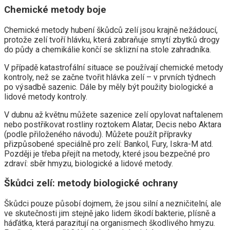
Chemické metody boje
Chemické metody hubení škůdců zelí jsou krajně nežádoucí,
protože zelí tvoří hlávku, která zabraňuje smytí zbytků drogy
do půdy a chemikálie končí se sklizní na stole zahradníka.
V případě katastrofální situace se používají chemické metody
kontroly, než se začne tvořit hlávka zelí – v prvních týdnech
po výsadbě sazenic. Dále by měly být použity biologické a
lidové metody kontroly.
V dubnu až květnu můžete sazenice zelí opylovat naftalenem
nebo postřikovat rostliny roztokem Alatar, Decis nebo Aktara
(podle přiloženého návodu). Můžete použít přípravky
přizpůsobené speciálně pro zelí: Bankol, Fury, Iskra-M atd.
Později je třeba přejít na metody, které jsou bezpečné pro
zdraví: sběr hmyzu, biologické a lidové metody.
Škůdci zelí: metody biologické ochrany
Škůdci pouze působí dojmem, že jsou silní a nezničitelní, ale
ve skutečnosti jim stejně jako lidem škodí bakterie, plísně a
háďátka, která parazitují na organismech škodlivého hmyzu.