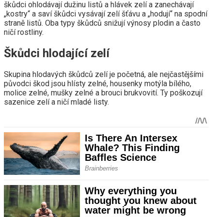
škůdci ohlodávají dužinu listů a hlávek zelí a zanechávají
„kostry“ a saví škůdci vysávají zelí šťávu a „hodují“ na spodní
straně listů. Oba typy škůdců snižují výnosy plodin a často
ničí rostliny.
Škůdci hlodající zelí
Skupina hlodavých škůdců zelí je početná, ale nejčastějšími
původci škod jsou hlísty zelné, housenky motýla bílého,
molice zelné, mušky zelné a brouci brukvovití. Ty poškozují
sazenice zelí a ničí mladé listy.