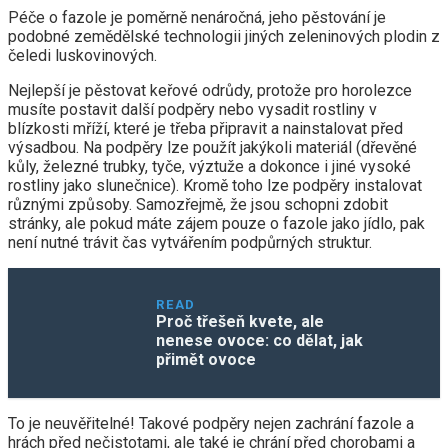
Péče o fazole je poměrně nenáročná, jeho pěstování je
podobné zemědělské technologii jiných zeleninových plodin z
čeledi luskovinových.
Nejlepší je pěstovat keřové odrůdy, protože pro horolezce
musíte postavit další podpěry nebo vysadit rostliny v
blízkosti mříží, které je třeba připravit a nainstalovat před
výsadbou. Na podpěry lze použít jakýkoli materiál (dřevěné
kůly, železné trubky, tyče, výztuže a dokonce i jiné vysoké
rostliny jako slunečnice). Kromě toho lze podpěry instalovat
různými způsoby. Samozřejmě, že jsou schopni zdobit
stránky, ale pokud máte zájem pouze o fazole jako jídlo, pak
není nutné trávit čas vytvářením podpůrných struktur.
READ
Proč třešeň kvete, ale
nenese ovoce: co dělat, jak
přimět ovoce
To je neuvěřitelné! Takové podpěry nejen zachrání fazole a
hrách před nečistotami, ale také je chrání před chorobami a