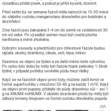
výsadbou přidat písek, a pokud je příliš kyselá, dolomit.
Před setím by se semena fazolí měla namočit na 15-30 minut
do slabého roztoku manganistanu draselného pro bobtnání a
dezinfekci.
Zrna fazolí jsou zakopána 3-4 cm do země ve vzdálenosti 30
cm od sebe. Po výsadbě semen musí být osetá plocha
navlhčena a mírně zhutněna.
Dobrými sousedy a předchůdci pro chřestové fazole budou
rajčata, okurky, brambory, cibule, zelí, řepa, mrkev.
Sazenice se objeví za týden a za další měsíc keře vykvetou.
Po celou tuto dobu by měly být fazole hojně zalévány 1-2krát
týdně, v případě potřeby uvolněte půdu mezi řádky.
Když se na fazolích objeví první listy, můžete začít krmit ve
formě superfosfátu v množství 30-40 g na každý 1 m10. Když
se objeví první pupeny, přidejte do půdy draselnou sůl – asi 1
g na XNUMX mXNUMX. V období dozrávání plodů by měly být
záhony krmeny hnojivem ve formě roztoku dřevěného popela.