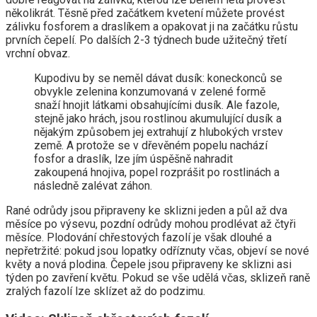
několikrát. Těsně před začátkem kvetení můžete provést
zálivku fosforem a draslíkem a opakovat ji na začátku růstu
prvních čepelí. Po dalších 2-3 týdnech bude užitečný třetí
vrchní obvaz.
Kupodivu by se neměl dávat dusík: koneckonců se
obvykle zelenina konzumovaná v zelené formě
snaží hnojit látkami obsahujícími dusík. Ale fazole,
stejně jako hrách, jsou rostlinou akumulující dusík a
nějakým způsobem jej extrahují z hlubokých vrstev
země. A protože se v dřevěném popelu nachází
fosfor a draslík, lze jím úspěšně nahradit
zakoupená hnojiva, popel rozprášit po rostlinách a
následně zalévat záhon.
Rané odrůdy jsou připraveny ke sklizni jeden a půl až dva
měsíce po výsevu, pozdní odrůdy mohou prodlévat až čtyři
měsíce. Plodování chřestových fazolí je však dlouhé a
nepřetržité: pokud jsou lopatky odříznuty včas, objeví se nové
květy a nová plodina. Čepele jsou připraveny ke sklizni asi
týden po zavření květu. Pokud se vše udělá včas, sklizeň raně
zralých fazolí lze sklízet až do podzimu.