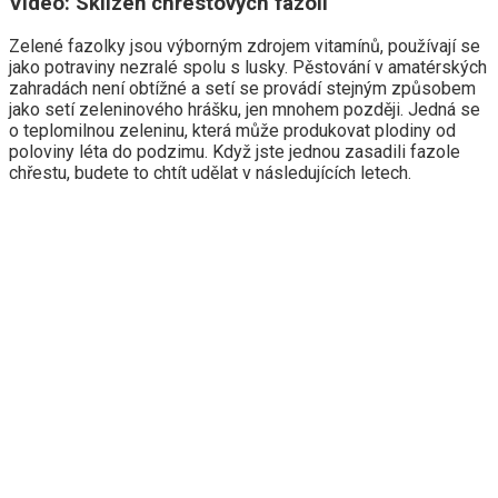
Video: Sklizeň chřestových fazolí
Zelené fazolky jsou výborným zdrojem vitamínů, používají se
jako potraviny nezralé spolu s lusky. Pěstování v amatérských
zahradách není obtížné a setí se provádí stejným způsobem
jako setí zeleninového hrášku, jen mnohem později. Jedná se
o teplomilnou zeleninu, která může produkovat plodiny od
poloviny léta do podzimu. Když jste jednou zasadili fazole
chřestu, budete to chtít udělat v následujících letech.