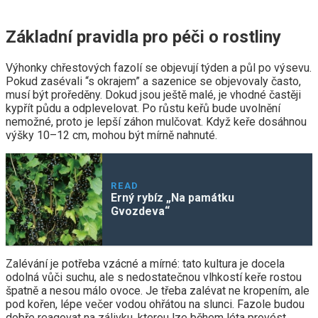
Základní pravidla pro péči o rostliny
Výhonky chřestových fazolí se objevují týden a půl po výsevu.
Pokud zasévali “s okrajem” a sazenice se objevovaly často,
musí být proředěny. Dokud jsou ještě malé, je vhodné častěji
kypřít půdu a odplevelovat. Po růstu keřů bude uvolnění
nemožné, proto je lepší záhon mulčovat. Když keře dosáhnou
výšky 10–12 cm, mohou být mírně nahnuté.
READ
Erný rybíz „Na památku
Gvozdeva“
Zalévání je potřeba vzácné a mírné: tato kultura je docela
odolná vůči suchu, ale s nedostatečnou vlhkostí keře rostou
špatně a nesou málo ovoce. Je třeba zalévat ne kropením, ale
pod kořen, lépe večer vodou ohřátou na slunci. Fazole budou
dobře reagovat na zálivku, kterou lze během léta provést