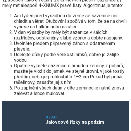
měly mít alespoň 4-XNUMX pravé listy. Algoritmus je tento:
Asi týden před výsadbou do země se sazenice učí
chladit a větrat. Otužování spočívá v tom, že se na chvíli
vynese na balkón nebo na ulici.
V den výsadby by měly být sazenice v šálcích
roztříděny, odstraněny slabé vzorky a dobře napojeny.
Uvolněte předem připravený záhon s odstraněním
plevele.
Udělejte důlky podle velikosti hrnků, dobře je zalijte
vodou.
Opatrně vyjměte sazenice s hroudou zeminy z pohárů,
musíte je vložit do jamek ve stejné úrovni, v jaké rostly
předtím, nebo je prohloubit o 1–2 cm.Pokud byl pohár
rašelinový, zasaďte jej s ním.
Po zaplnění všech dutin v díře zeminou je nutné znovu
zalévat a lehce mulčovat.
READ
Jalovcové řízky na podzim