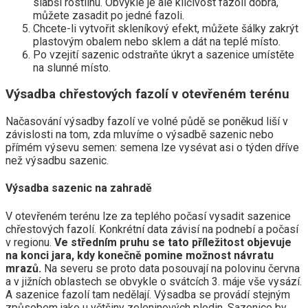
slabší rostlinu. Obvykle je ale klíčivost fazolí dobrá,
můžete zasadit po jedné fazoli.
Chcete-li vytvořit skleníkový efekt, můžete šálky zakrýt
plastovým obalem nebo sklem a dát na teplé místo.
Po vzejití sazenic odstraňte úkryt a sazenice umístěte
na slunné místo.
Výsadba chřestových fazolí v otevřeném terénu
Načasování výsadby fazolí ve volné půdě se poněkud liší v
závislosti na tom, zda mluvíme o výsadbě sazenic nebo
přímém výsevu semen: semena lze vysévat asi o týden dříve
než výsadbu sazenic.
Výsadba sazenic na zahradě
V otevřeném terénu lze za teplého počasí vysadit sazenice
chřestových fazolí. Konkrétní data závisí na podnebí a počasí
v regionu.
Ve středním pruhu se tato příležitost objevuje
na konci jara, kdy konečně pomine možnost návratu
mrazů.
Na severu se proto data posouvají na polovinu června
a v jižních oblastech se obvykle o svátcích 3. máje vše vysází.
A sazenice fazolí tam nedělají. Výsadba se provádí stejným
způsobem jako u většiny zeleninových plodin. Sazenice by