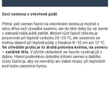
Secí semena v otevřené půdě
Přímé setí semen fazolí na otevřeném terénu je možné o
něco dříve než výsadba sazenic, ale do této doby by se země
v zahradě měla ještě zahřát. Aktivní růst fazolí chřestu je
pozorován při teplotě vzduchu 20–25 ºС, ale sazenice se
mohou objevit při teplotě půdy v hloubce 8–10 cm asi 12 ºС.
Ve středním pruhu je to druhá polovina května, na severu
– začátek léta.
V jižních oblastech se fazole vysévají již v
dubnu. Hlavní podmínkou dobrého klíčení semen a dalšího
růstu fazolí je, aby se nevrátily ani slabé mrazy: při teplotách
pod nulou sazenice hynou.