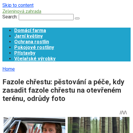
Skip to content
Zeleninová zahrada
Search:
Domácí farma
Jarní květiny
Ochrana rostlin
Pokojové rostliny
Přístavby
Včelařské výrobky
Home
Fazole chřestu: pěstování a péče, kdy
zasadit fazole chřestu na otevřeném
terénu, odrůdy foto