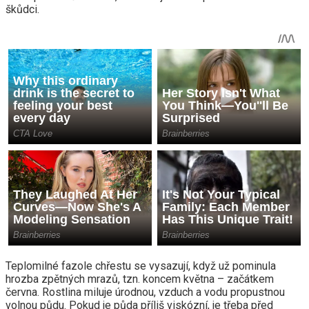
škůdci.
Teplomilné fazole chřestu se vysazují, když už pominula
hrozba zpětných mrazů, tzn. koncem května – začátkem
června. Rostlina miluje úrodnou, vzduch a vodu propustnou
volnou půdu. Pokud je půda příliš viskózní, je třeba před