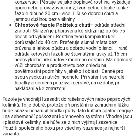
konzervaci. Pěstuje se jako popínavá rostlina, vyžaduje
oporu nebo provazovou mříž, tvoří četné dlouhé tenké
fazole dlouhé 20 cm i více. Liší se dobrou chutí a
jemnou dužinou bez vlákniny.
Chřestové fazole Požitek z chuti
– odrůda střední
zralosti. Sklizeň je připravena ke sklizni již po 65-75
dnech od vyklíčení. Rostlina tvoří kompaktní keř
dorůstající do 40 cm. Preferuje slunná místa bez
průvanu s lehkou půdou a dobrou vodní bilancí. – raná
odrůda keřových fazolí se šťavnatými lusky až 15 cm
neobvyklého, inkoustově modrého odstínu. Má odolnost
vůči chorobám a produktivitu bez ohledu na
povětrnostní podmínky v jakékoli oblasti. Cenné pro
svou vysokou nutriční hodnotu. Při vaření se nezralé
lopatky a semena používají čerstvé, na ozdoby, při
nakládání a ke zmrazení.
Fazole je vhodnější zasadit do rašelinových nebo papírových
kelímků. To je dobré, protože při přistání na zahradním lůžku
bude snazší nenarušit hrudku půdy: tato kultura špatně reaguje
i na sebemenší poškození kořenového systému. Vhodné jsou
i plastové kelímky, ale hůře se z nich vyjímají sazenice.
Použití společného boxu pro všechny sazenice je nejhorší
varianta.