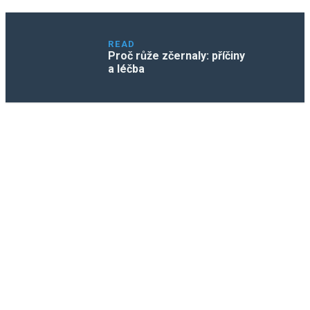
READ
Proč růže zčernaly: příčiny
a léčba