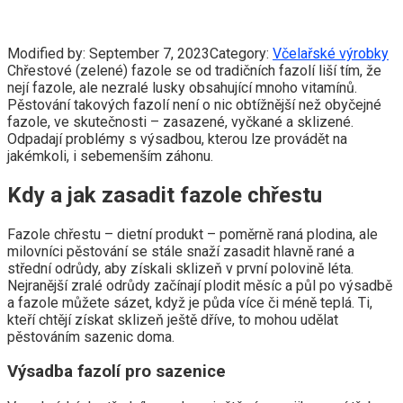
Modified by:
September 7, 2023
Category:
Včelařské výrobky
Chřestové (zelené) fazole se od tradičních fazolí liší tím, že
nejí fazole, ale nezralé lusky obsahující mnoho vitamínů.
Pěstování takových fazolí není o nic obtížnější než obyčejné
fazole, ve skutečnosti – zasazené, vyčkané a sklizené.
Odpadají problémy s výsadbou, kterou lze provádět na
jakémkoli, i sebemenším záhonu.
Kdy a jak zasadit fazole chřestu
Fazole chřestu – dietní produkt – poměrně raná plodina, ale
milovníci pěstování se stále snaží zasadit hlavně rané a
střední odrůdy, aby získali sklizeň v první polovině léta.
Nejranější zralé odrůdy začínají plodit měsíc a půl po výsadbě
a fazole můžete sázet, když je půda více či méně teplá. Ti,
kteří chtějí získat sklizeň ještě dříve, to mohou udělat
pěstováním sazenic doma.
Výsadba fazolí pro sazenice