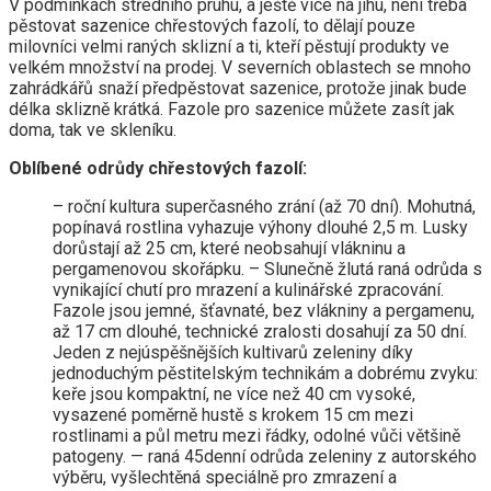
V podmínkách středního pruhu, a ještě více na jihu, není třeba
pěstovat sazenice chřestových fazolí, to dělají pouze
milovníci velmi raných sklizní a ti, kteří pěstují produkty ve
velkém množství na prodej. V severních oblastech se mnoho
zahrádkářů snaží předpěstovat sazenice, protože jinak bude
délka sklizně krátká. Fazole pro sazenice můžete zasít jak
doma, tak ve skleníku.
Oblíbené odrůdy chřestových fazolí:
– roční kultura superčasného zrání (až 70 dní). Mohutná,
popínavá rostlina vyhazuje výhony dlouhé 2,5 m. Lusky
dorůstají až 25 cm, které neobsahují vlákninu a
pergamenovou skořápku. – Slunečně žlutá raná odrůda s
vynikající chutí pro mrazení a kulinářské zpracování.
Fazole jsou jemné, šťavnaté, bez vlákniny a pergamenu,
až 17 cm dlouhé, technické zralosti dosahují za 50 dní.
Jeden z nejúspěšnějších kultivarů zeleniny díky
jednoduchým pěstitelským technikám a dobrému zvyku:
keře jsou kompaktní, ne více než 40 cm vysoké,
vysazené poměrně hustě s krokem 15 cm mezi
rostlinami a půl metru mezi řádky, odolné vůči většině
patogeny. — raná 45denní odrůda zeleniny z autorského
výběru, vyšlechtěná speciálně pro zmrazení a