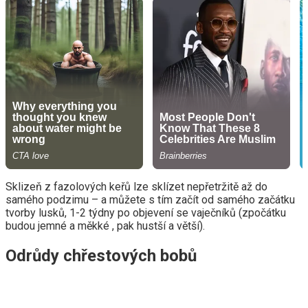
Sklizeň z fazolových keřů lze sklízet nepřetržitě až do
samého podzimu – a můžete s tím začít od samého začátku
tvorby lusků, 1-2 týdny po objevení se vaječníků (zpočátku
budou jemné a měkké , pak hustší a větší).
Odrůdy chřestových bobů