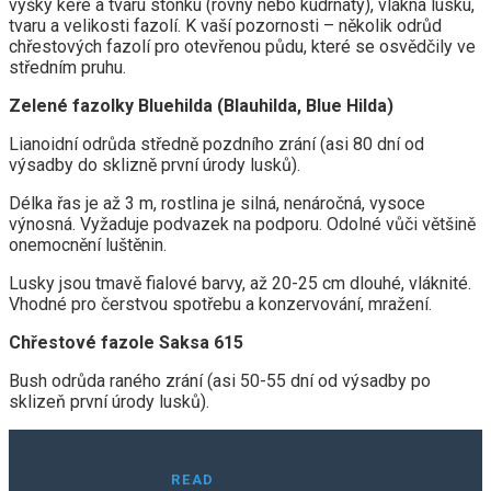
výšky keře a tvaru stonku (rovný nebo kudrnatý), vlákna lusku,
tvaru a velikosti fazolí. K vaší pozornosti – několik odrůd
chřestových fazolí pro otevřenou půdu, které se osvědčily ve
středním pruhu.
Zelené fazolky Bluehilda (Blauhilda, Blue Hilda)
Lianoidní odrůda středně pozdního zrání (asi 80 dní od
výsadby do sklizně první úrody lusků).
Délka řas je až 3 m, rostlina je silná, nenáročná, vysoce
výnosná. Vyžaduje podvazek na podporu. Odolné vůči většině
onemocnění luštěnin.
Lusky jsou tmavě fialové barvy, až 20-25 cm dlouhé, vláknité.
Vhodné pro čerstvou spotřebu a konzervování, mražení.
Chřestové fazole Saksa 615
Bush odrůda raného zrání (asi 50-55 dní od výsadby po
sklizeň první úrody lusků).
READ