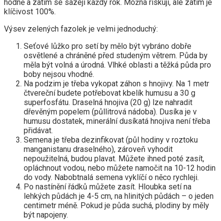
hodně a zatím se sázejí každý rok. Možná riskuji, ale zatím je
klíčivost 100%.
Výsev zelených fazolek je velmi jednoduchý:
Seťové lůžko pro setí by mělo být vybráno dobře
osvětlené a chráněné před studeným větrem. Půda by
měla být volná a úrodná. Vlhké oblasti a těžká půda pro
boby nejsou vhodné.
Na podzim je třeba vykopat záhon s hnojivy. Na 1 metr
čtvereční budete potřebovat kbelík humusu a 30 g
superfosfátu. Draselná hnojiva (20 g) lze nahradit
dřevěným popelem (půllitrová nádoba). Dusíka je v
humusu dostatek, minerální dusíkatá hnojiva není třeba
přidávat.
Semena je třeba dezinfikovat (půl hodiny v roztoku
manganistanu draselného), zároveň vyhodit
nepoužitelná, budou plavat. Můžete ihned poté zasít,
opláchnout vodou, nebo můžete namočit na 10-12 hodin
do vody. Nabobtnalá semena vyklíčí o něco rychleji.
Po nastínění řádků můžete zasít. Hloubka setí na
lehkých půdách je 4-5 cm, na hlinitých půdách – o jeden
centimetr méně. Pokud je půda suchá, plodiny by měly
být napojeny.