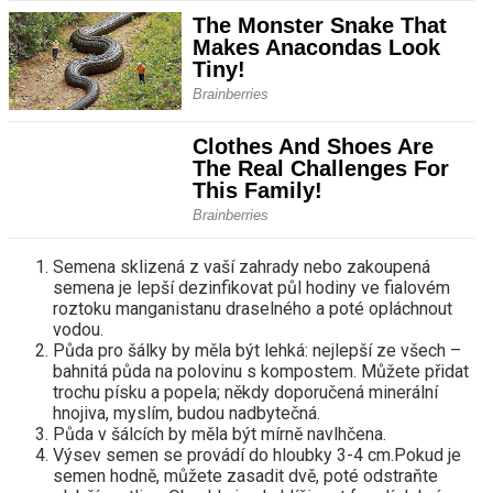
Semena sklizená z vaší zahrady nebo zakoupená
semena je lepší dezinfikovat půl hodiny ve fialovém
roztoku manganistanu draselného a poté opláchnout
vodou.
Půda pro šálky by měla být lehká: nejlepší ze všech –
bahnitá půda na polovinu s kompostem. Můžete přidat
trochu písku a popela; někdy doporučená minerální
hnojiva, myslím, budou nadbytečná.
Půda v šálcích by měla být mírně navlhčena.
Výsev semen se provádí do hloubky 3-4 cm.Pokud je
semen hodně, můžete zasadit dvě, poté odstraňte