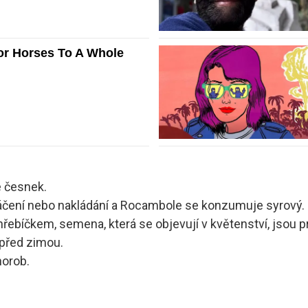
e česnek.
čení nebo nakládání a Rocambole se konzumuje syrový.
bíčkem, semena, která se objevují v květenství, jsou p
 před zimou.
horob.