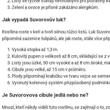
Listy se rychle stávají nevhodnými pro potraviny kv
Zelení a ovoce je přísně zakázáno alergikům.
Jak vypadá Suvorovův luk?
Rostlina roste v keři a tvoří silnou růžici listů. Luk S
připomíná sazenice tulipánů, ale jak roste, stále více př
Vysoká stopka až 1,3 m.
Kulovitý pupen o velikosti až 8 cm, skládající se z 
Listy jsou úzké, 50 cm vysoké a až 8 cm široké, m
Cibule jsou velké, až 15 cm v průměru.
Plody připomínají krabičku ve tvaru vejce se seme
Vyvinutý kořenový systém přizpůsobený podmínk
Je Suvorovova cibule jedlá nebo ne?
Mnozí, kteří někdy viděli tuto rostlinu, se zajímají o to, z