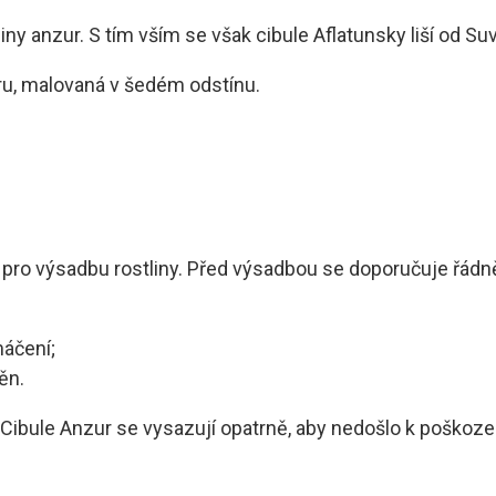
piny anzur. S tím vším se však cibule Aflatunsky liší od S
aru, malovaná v šedém odstínu.
la pro výsadbu rostliny. Před výsadbou se doporučuje řádně
máčení;
ěn.
 Cibule Anzur se vysazují opatrně, aby nedošlo k poškoze