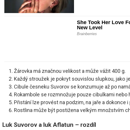
Žárovka má značnou velikost a může vážit 400 g.
Každý stroužek je pokryt souvislou slupkou, jako j
Cibule česneku Suvorov se konzumuje až po namá
Rokambole se rozmnožuje pouze cibulkami nebo hře
Přistání lze provést na podzim, na jaře a dokonce i
Rostlina může být postižena velkým množstvím c
Luk Suvorov a luk Aflatun – rozdíl