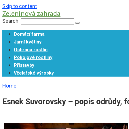
Skip to content
Zeleninová zahrada
Search:
Domácí farma
Jarní květiny
Ochrana rostlin
Pokojové rostliny
Přístavby
Včelařské výrobky
Home
Esnek Suvorovsky – popis odrůdy, f