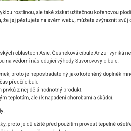
lou rostlinou, ale také získat užitečnou kořenovou plodi
m, že jej pěstujete na svém webu, můžete zvýraznit svůj d
orských oblastech Asie. Česneková cibule Anzur vyniká ne
erou na vědomí následující výhody Suvorovovy cibule:
esnek, proto je nepostradatelný jako kořeněný doplněk mno
as předčí cibuli.
 prvků z něj dělá hodnotný produkt.
ým teplotám, ale i k napadení chorobami a škůdci.
y:
y, proto je důležité před použitím provést tepelné ošetře