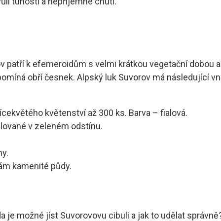
ůli tuhosti a nepříjemné chuti.
uvorov patří k efemeroidům s velmi krátkou vegetační dobou
ipomíná obří česnek. Alpský luk Suvorov má následující vně
vícekvětého květenství až 300 ks. Barva – fialová.
alované v zeleném odstínu.
ny.
ám kamenité půdy.
da je možné jíst Suvorovovu cibuli a jak to udělat správně? J