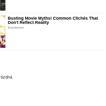
rázdná.