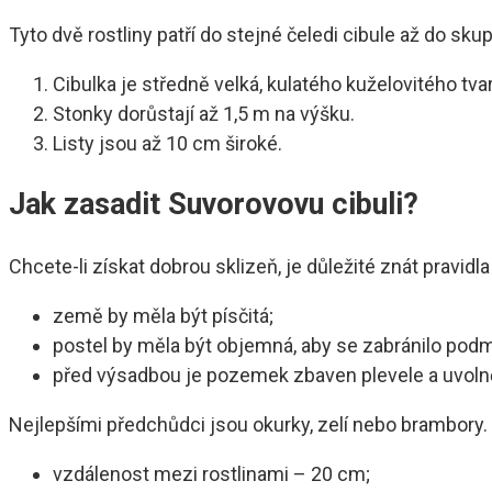
Tyto dvě rostliny patří do stejné čeledi cibule až do sku
Cibulka je středně velká, kulatého kuželovitého tv
Stonky dorůstají až 1,5 m na výšku.
Listy jsou až 10 cm široké.
Jak zasadit Suvorovovu cibuli?
Chcete-li získat dobrou sklizeň, je důležité znát pravid
země by měla být písčitá;
postel by měla být objemná, aby se zabránilo pod
před výsadbou je pozemek zbaven plevele a uvoln
Nejlepšími předchůdci jsou okurky, zelí nebo brambory.
vzdálenost mezi rostlinami – 20 cm;