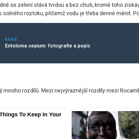
ě se zelení stává tvrdou a bez chuti, kromě toho získává
 solného roztoku, přičemž vodu je třeba denně měnit. Po u
READ
Entoloma sepium: fotografie a popis
mají mnoho rozdílů. Mezi nejvýraznější rozdíly mezi Rocamb