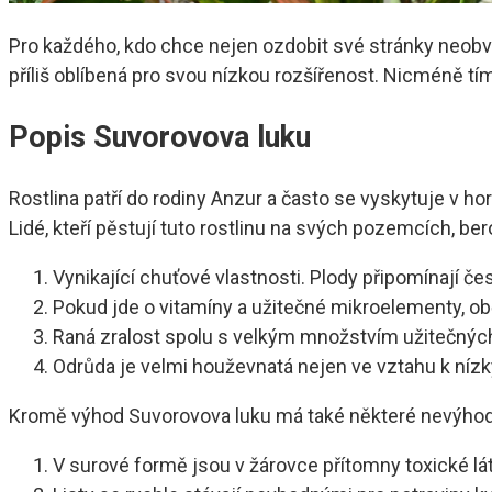
Pro každého, kdo chce nejen ozdobit své stránky neobvyk
příliš oblíbená pro svou nízkou rozšířenost. Nicméně tí
Popis Suvorovova luku
Rostlina patří do rodiny Anzur a často se vyskytuje v h
Lidé, kteří pěstují tuto rostlinu na svých pozemcích, b
Vynikající chuťové vlastnosti. Plody připomínají č
Pokud jde o vitamíny a užitečné mikroelementy, obč
Raná zralost spolu s velkým množstvím užitečných
Odrůda je velmi houževnatá nejen ve vztahu k nízk
Kromě výhod Suvorovova luku má také některé nevýhod
V surové formě jsou v žárovce přítomny toxické látk